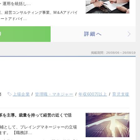
・運用を統括し…
業、経営コンサルティング事業、M＆Aアドバイ
レートアドバイ…
り
詳細へ
掲載期間
26/08/06～26/08/19
都
上場企業
管理職・マネジャー
年収600万以上
育児支援
革を主導。裁量を持って経営の近くで活
候補として、プレイングマネージャーの立場
ます。 【職務詳…