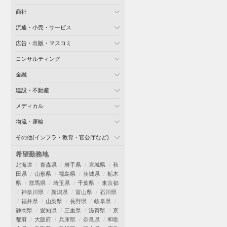
商社
流通・小売・サービス
広告・出版・マスコミ
コンサルティング
金融
建設・不動産
メディカル
物流・運輸
その他(インフラ・教育・官公庁など)
希望勤務地
北海道
青森県
岩手県
宮城県
秋
田県
山形県
福島県
茨城県
栃木
県
群馬県
埼玉県
千葉県
東京都
神奈川県
新潟県
富山県
石川県
福井県
山梨県
長野県
岐阜県
静岡県
愛知県
三重県
滋賀県
京
都府
大阪府
兵庫県
奈良県
和歌