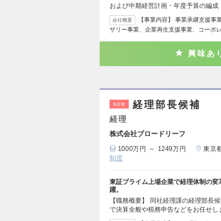
および中期経営計画・年度予算の編成
【事業内容】 事業承継支援事
会社概要
ザリー事業、企業再生支援事業、コーポ
興味あ
経理部長候補
NEW
経理
株式会社ブロードリーフ
1000万円 ～ 1249万円
東京
制度
東証プライム上場企業で経理体制の変
躍。
【職務概要】 同社経理課の経理部長
で決算全般や税務申告などをお任せし