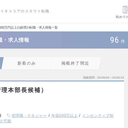
ハイキャリアのスカウト転職
初めて
1000万円以上の経理の転職・求人情報一覧
96
転職・求人情報
件
新着のみ
掲載終了間近
掲載期間
26/08/06～26/08/19
管理本部長候補）
都
管理職・マネジャー
年収600万以上
インセンティブ制
ク可能