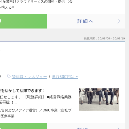
ティ産業向けクラウドサービスの開発・提供 【会
構えるIT…
り
詳細へ
掲載期間
26/08/06～26/08/19
ー
都
管理職・マネジャー
年収600万以上
験を活かして活躍できます！
任せします。 【職務詳細】 ■経営戦略業務
事業再建（…
広告およびメディア運営）／DtoC事業（自社ブ
／医療事業…