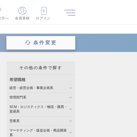
の方へ
会員登録
ログイン
条件変更
その他の条件で探す
希望職種
経営・経営企画・事業企画系
管理部門系
SCM・ロジスティクス・物流・購買・
貿易系
営業系
マーケティング・販促企画・商品開発
系