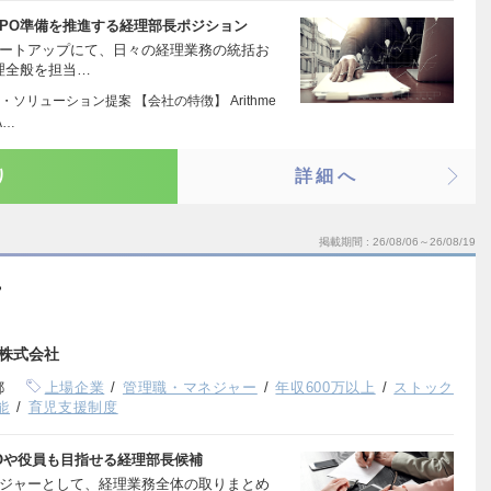
IPO準備を推進する経理部長ポジション
タートアップにて、日々の経理業務の統括お
理全般を担当…
・ソリューション提案 【会社の特徴】 Arithme
A…
り
詳細へ
掲載期間
26/08/06～26/08/19
ー
株式会社
都
上場企業
管理職・マネジャー
年収600万以上
ストック
能
育児支援制度
Oや役員も目指せる経理部長候補
ージャーとして、経理業務全体の取りまとめ