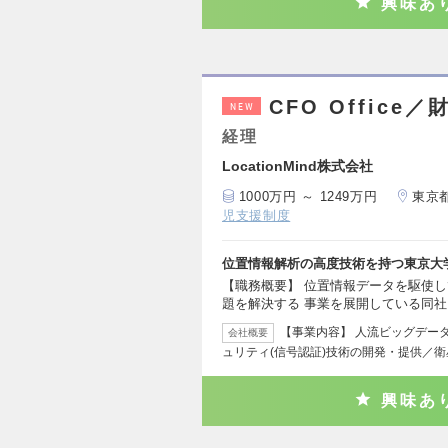
興味あ
CFO Office／
NEW
経理
LocationMind株式会社
1000万円 ～ 1249万円
東京
児支援制度
位置情報解析の高度技術を持つ東京大
【職務概要】 位置情報データを駆使
題を解決する 事業を展開している同
【事業内容】 人流ビッグデー
会社概要
ュリティ(信号認証)技術の開発・提供／
興味あ