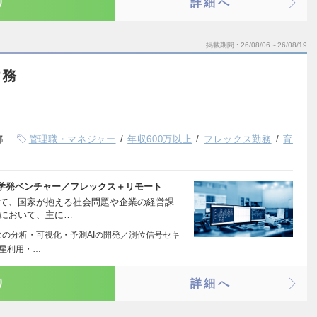
り
詳細へ
掲載期間
26/08/06～26/08/19
財務
都
管理職・マネジャー
年収600万以上
フレックス勤務
育
学発ベンチャー／フレックス＋リモート
して、国家が抱える社会問題や企業の経営課
社において、主に…
タの分析・可視化・予測AIの開発／測位信号セキ
衛星利用・…
り
詳細へ