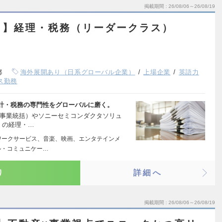
掲載期間
26/08/06～26/08/19
ト】経理・税務（リーダークラス）
都
海外展開あり（日系グローバル企業）
上場企業
英語力
ス勤務
計・税務の専門性をグローバルに磨く。
S事業統括）やソニーセミコンダクタソリュ
）の経理・…
ワークサービス、音楽、映画、エンタテインメ
ル・コミュニケー…
り
詳細へ
掲載期間
26/08/06～26/08/19