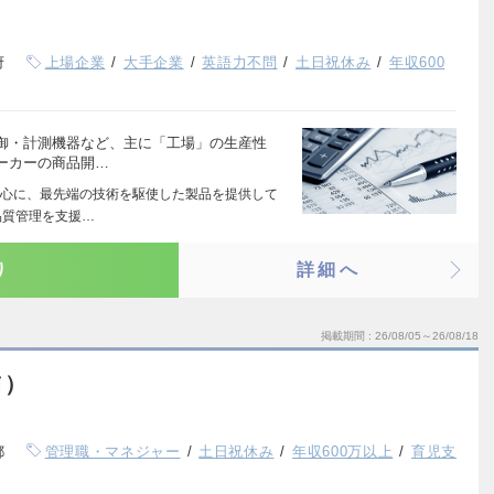
府
上場企業
大手企業
英語力不問
土日祝休み
年収600
御・計測機器など、主に「工場」の生産性
ーカーの商品開…
心に、最先端の技術を駆使した製品を提供して
品質管理を支援…
り
詳細へ
掲載期間
26/08/05～26/08/18
補）
都
管理職・マネジャー
土日祝休み
年収600万以上
育児支