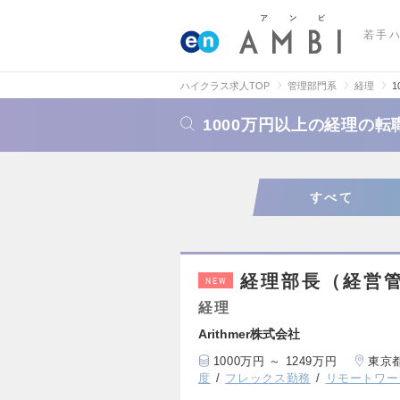
若手
ハイクラス求人TOP
管理部門系
経理
1000万円以上の経理の
すべて
経理部長（経営
NEW
経理
Arithmer株式会社
1000万円 ～ 1249万円
東京
度
フレックス勤務
リモートワー