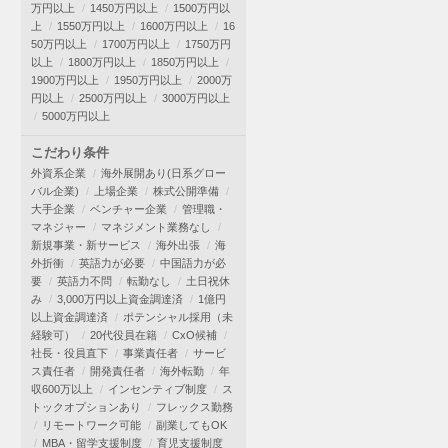
万円以上
1450万円以上
1500万円以
上
1550万円以上
1600万円以上
16
50万円以上
1700万円以上
1750万円
以上
1800万円以上
1850万円以上
1900万円以上
1950万円以上
2000万
円以上
2500万円以上
3000万円以上
5000万円以上
こだわり条件
外資系企業
海外展開あり(日系グロー
バル企業)
上場企業
株式公開準備
大手企業
ベンチャー企業
管理職・
マネジャー
マネジメント業務なし
新規事業・新サービス
海外出張
海
外折衝
英語力が必要
中国語力が必
要
英語力不問
転勤なし
土日祝休
み
3,000万円以上資金調達済
1億円
以上資金調達済
ポテンシャル採用（未
経験可）
20代役員在籍
CxO候補
社長・役員直下
事業責任者
サービ
ス責任者
開発責任者
海外転勤
年
収600万以上
インセンティブ制度
ス
トックオプションあり
フレックス勤務
リモートワーク可能
副業してもOK
MBA・留学支援制度
育児支援制度