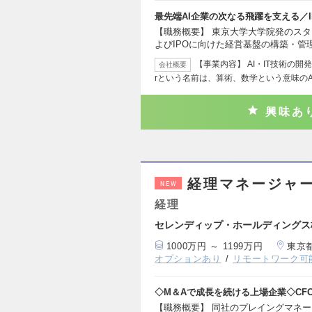
最先端AI企業の次なる飛躍を支える／
【職務概要】 東京大学大学院発のス
よびIPOに向けた経営基盤の構築・管
【事業内容】 AI・IT技術の開発
会社概要
rという名前は、算術、数学という意味の
興味あ
経理マネージャ
NEW
経理
セレンディップ・ホールディングス
1000万円 ～ 1199万円
東京
オプションあり
リモートワーク可
◇M＆Aで成長を続ける上場企業◇CF
【職務概要】 同社のプレイングマネ