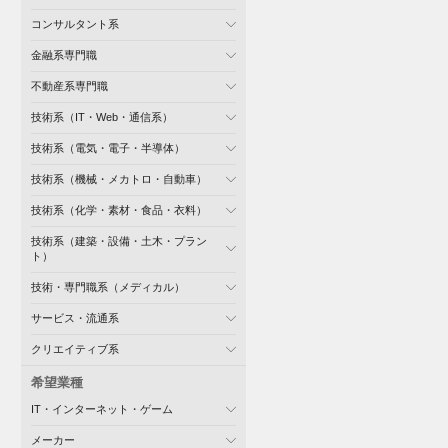
コンサルタント系
金融系専門職
不動産系専門職
技術系（IT・Web・通信系）
技術系（電気・電子・半導体）
技術系（機械・メカトロ・自動車）
技術系（化学・素材・食品・衣料）
技術系（建築・設備・土木・プラン
ト）
技術・専門職系（メディカル）
サービス・流通系
クリエイティブ系
希望業種
IT・インターネット・ゲーム
メーカー