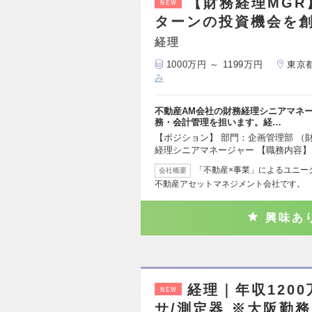
【財務経理MGR
NEW
ターンの投資機会を創
経理
1000万円 ～ 1199万円
東京
み
不動産AM会社の財務経理シニアマネ
務・会計管理を担います。経…
【ポジション】 部門：企画管理部 （
経理シニアマネージャー 【職務内容】
「不動産×事業」によるユニー
会社概要
不動産アセットマネジメント会社です。
興味あ
経理｜年収1200
NEW
サ/測定器 ※大阪勤務