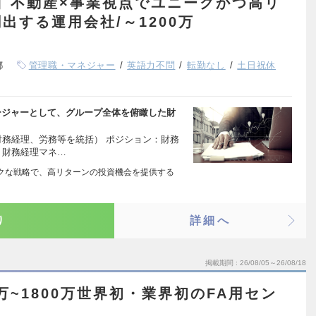
】不動産×事業視点でユニークかつ高リ
出する運用会社/～1200万
都
管理職・マネジャー
英語力不問
転勤なし
土日祝休
ージャーとして、グループ全体を俯瞰した財
財務経理、労務等を統括） ポジション：財務
 財務経理マネ…
クな戦略で、高リターンの投資機会を提供する
り
詳細へ
掲載期間
26/08/05～26/08/18
万~1800万世界初・業界初のFA用セン