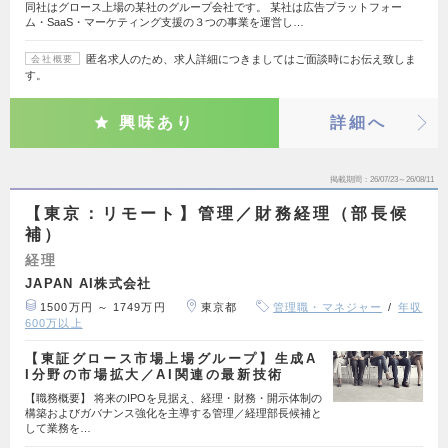
同社はグロース上場の某社のグループ会社です。 某社は広告プラットフォー
ム・SaaS・マーケティング支援の３つの事業を運営し…
匿名求人のため、求人詳細につきましてはご面談時にお伝え致しま
会社概要
す。
興味あり
詳細へ
掲載期間
26/07/23～26/08/11
【東京：リモート】管理／財務経理（部長候
補）
経理
JAPAN AI株式会社
1500万円 ～ 1749万円
東京都
管理職・マネジャー
年収
600万以上
【東証グロース市場上場グループ】生成A
I分野の市場拡大／AI関連の最新技術
【職務概要】 将来のIPOを見据え、経理・財務・開示体制の
構築およびガバナンス強化を主導する管理／経理部長候補と
して業務を…