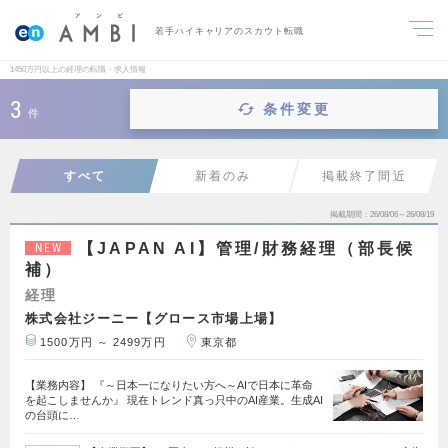
若手ハイキャリアのスカウト転職
1450万円以上の経理の転職・求人情報
3
条件変更
件
すべて
新着のみ
掲載終了間近
掲載期間
26/08/06～26/08/19
【JAPAN AI】管理/財務経理（部長候
NEW
補）
経理
株式会社ジーニー【グロース市場上場】
1500万円 ～ 2499万円
東京都
【業務内容】 『～日本一になりたい方へ～AIで日本に革命
を起こしませんか』 現在トレンド真っ只中のAI産業。生成AI
の台頭に…