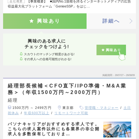
【事業概要】 ■国内No.1規模を誇るインターネットメディアの広告
会社概要
収益最大化プラットフォーム「GenieeSSP」をはじ…
興味あり
詳細へ
興味のある求人に
チェックをつけよう!
興味あり
スカウトのマッチング精度があがる!
その求人への合格可能性がわかる!
掲載期間
26/07/27～26/08/09
経理部長候補＜CFO直下/IPO準備・M&A業
務＞（年収1500万円～2000万円）
経理
1500万円 ～ 2499万円
東京都
管理職・マネジャー
土日
祝休み
年収600万以上
リモートワーク可能
パソナキャリアがおすすめする求人です。
こちらの求人案件以外にも各業界の非公開
求人を多数保有しておりま…