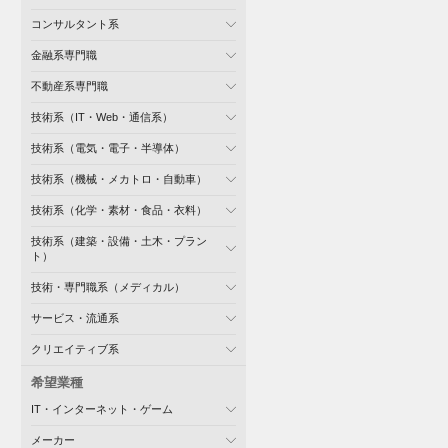
コンサルタント系
金融系専門職
不動産系専門職
技術系（IT・Web・通信系）
技術系（電気・電子・半導体）
技術系（機械・メカトロ・自動車）
技術系（化学・素材・食品・衣料）
技術系（建築・設備・土木・プラン
ト）
技術・専門職系（メディカル）
サービス・流通系
クリエイティブ系
希望業種
IT・インターネット・ゲーム
メーカー