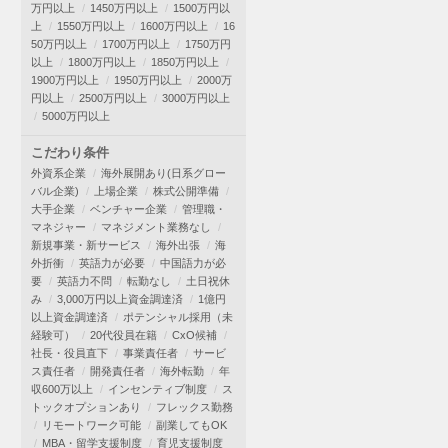
万円以上
1450万円以上
1500万円以
上
1550万円以上
1600万円以上
16
50万円以上
1700万円以上
1750万円
以上
1800万円以上
1850万円以上
1900万円以上
1950万円以上
2000万
円以上
2500万円以上
3000万円以上
5000万円以上
こだわり条件
外資系企業
海外展開あり(日系グロー
バル企業)
上場企業
株式公開準備
大手企業
ベンチャー企業
管理職・
マネジャー
マネジメント業務なし
新規事業・新サービス
海外出張
海
外折衝
英語力が必要
中国語力が必
要
英語力不問
転勤なし
土日祝休
み
3,000万円以上資金調達済
1億円
以上資金調達済
ポテンシャル採用（未
経験可）
20代役員在籍
CxO候補
社長・役員直下
事業責任者
サービ
ス責任者
開発責任者
海外転勤
年
収600万以上
インセンティブ制度
ス
トックオプションあり
フレックス勤務
リモートワーク可能
副業してもOK
MBA・留学支援制度
育児支援制度