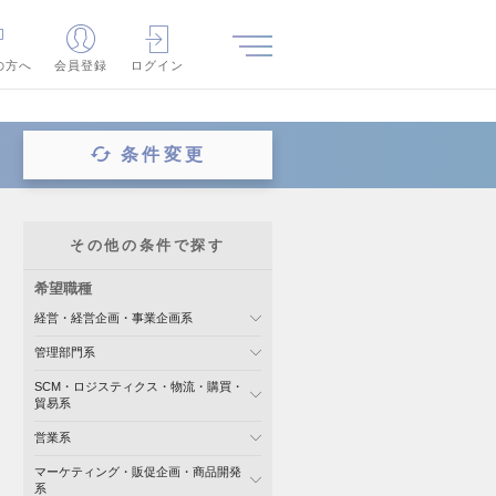
の方へ
会員登録
ログイン
条件変更
その他の条件で探す
希望職種
経営・経営企画・事業企画系
管理部門系
SCM・ロジスティクス・物流・購買・
貿易系
営業系
マーケティング・販促企画・商品開発
系