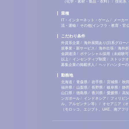
/
（化学・素材・食品・衣料）
技術系
業種
/
IT・インターネット・ゲーム
メーカー
/
流・運輸
その他(インフラ・教育・官公
こだわり条件
/
外資系企業
海外展開あり(日系グローバ
/
/
規事業・新サービス
海外出張
海外折
/
金調達済
ポテンシャル採用（未経験可
/
/
以上
インセンティブ制度
ストックオ
/
募集企業の掲載求人
ヘッドハンターの
勤務地
/
/
/
/
北海道
青森県
岩手県
宮城県
秋
/
/
/
/
福井県
山梨県
長野県
岐阜県
静
/
/
/
/
山口県
徳島県
香川県
愛媛県
高
/
/
ンガポール
インドネシア
フィリピン
/
ル、アルゼンチン等）
オセアニア（オ
（モロッコ、エジプト、UAE、南アフ