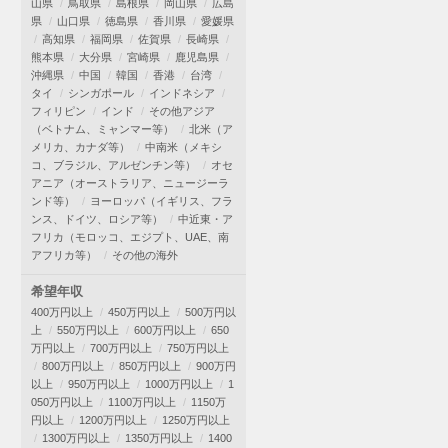
山県
鳥取県
島根県
岡山県
広島
県
山口県
徳島県
香川県
愛媛県
高知県
福岡県
佐賀県
長崎県
熊本県
大分県
宮崎県
鹿児島県
沖縄県
中国
韓国
香港
台湾
タイ
シンガポール
インドネシア
フィリピン
インド
その他アジア
（ベトナム、ミャンマー等）
北米（ア
メリカ、カナダ等）
中南米（メキシ
コ、ブラジル、アルゼンチン等）
オセ
アニア（オーストラリア、ニュージーラ
ンド等）
ヨーロッパ（イギリス、フラ
ンス、ドイツ、ロシア等）
中近東・ア
フリカ（モロッコ、エジプト、UAE、南
アフリカ等）
その他の海外
希望年収
400万円以上
450万円以上
500万円以
上
550万円以上
600万円以上
650
万円以上
700万円以上
750万円以上
800万円以上
850万円以上
900万円
以上
950万円以上
1000万円以上
1
050万円以上
1100万円以上
1150万
円以上
1200万円以上
1250万円以上
1300万円以上
1350万円以上
1400