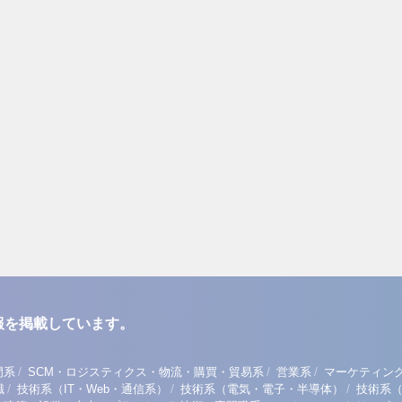
報を掲載しています。
/
/
/
門系
SCM・ロジスティクス・物流・購買・貿易系
営業系
マーケティン
/
/
/
職
技術系（IT・Web・通信系）
技術系（電気・電子・半導体）
技術系