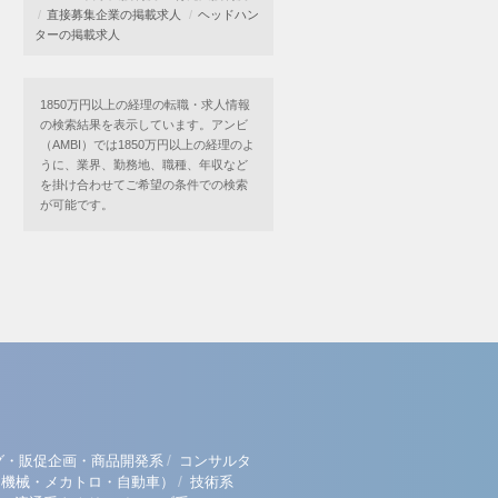
直接募集企業の掲載求人
ヘッドハン
ターの掲載求人
1850万円以上の経理の転職・求人情報
の検索結果を表示しています。アンビ
（AMBI）では1850万円以上の経理のよ
うに、業界、勤務地、職種、年収など
を掛け合わせてご希望の条件での検索
が可能です。
/
グ・販促企画・商品開発系
コンサルタ
/
（機械・メカトロ・自動車）
技術系