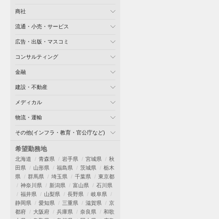
商社
流通・小売・サービス
広告・出版・マスコミ
コンサルティング
金融
建設・不動産
メディカル
物流・運輸
その他(インフラ・教育・官公庁など)
希望勤務地
北海道
青森県
岩手県
宮城県
秋
田県
山形県
福島県
茨城県
栃木
県
群馬県
埼玉県
千葉県
東京都
神奈川県
新潟県
富山県
石川県
福井県
山梨県
長野県
岐阜県
静岡県
愛知県
三重県
滋賀県
京
都府
大阪府
兵庫県
奈良県
和歌