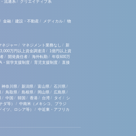
/
・流通系
クリエイティブ系
/
/
/
/
金融
建設・不動産
メディカル
物
/
/
マネジャー
マネジメント業務なし
新
/
3,000万円以上資金調達済
1億円以上資
/
/
/
者
開発責任者
海外転勤
年収600万
/
/
BA・留学支援制度
育児支援制度
直接
/
/
/
/
神奈川県
新潟県
富山県
石川県
/
/
/
/
/
県
鳥取県
島根県
岡山県
広島県
/
/
/
/
/
/
県
中国
韓国
香港
台湾
タイ
シ
/
ナダ等）
中南米（メキシコ、ブラジ
/
ドイツ、ロシア等）
中近東・アフリカ