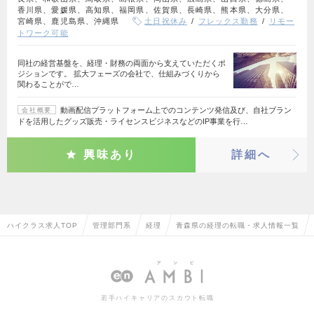
香川県、愛媛県、高知県、福岡県、佐賀県、長崎県、熊本県、大分県、
宮崎県、鹿児島県、沖縄県
土日祝休み
フレックス勤務
リモー
トワーク可能
同社の経営基盤を、経理・財務の両面から支えていただくポ
ジションです。 拡大フェーズの会社で、仕組みづくりから
関わることがで…
動画配信プラットフォーム上でのコンテンツ発信及び、自社ブラン
会社概要
ドを活用したグッズ販売・ライセンスビジネスなどのIP事業を行…
興味あり
詳細へ
ハイクラス求人TOP
管理部門系
経理
青森県の経理の転職・求人情報一覧
若手ハイキャリアのスカウト転職