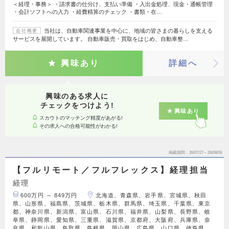
＜経理・事務＞ ・請求書の仕分け、支払い準備 ・入出金処理、現金・通帳管理
・会計ソフトへの入力 ・経費精算のチェック ・書類・在…
当社は、自動車関連事業を中心に、地域の皆さまの暮らしを支える
会社概要
サービスを展開しています。 自動車販売・買取をはじめ、自動車整…
興味あり
詳細へ
興味のある求人に
チェックをつけよう!
興味あり
スカウトのマッチング精度があがる!
その求人への合格可能性がわかる!
掲載期間
26/07/27～26/08/09
【フルリモート／フルフレックス】経理担当
経理
600万円 ～ 849万円
北海道、青森県、岩手県、宮城県、秋田
県、山形県、福島県、茨城県、栃木県、群馬県、埼玉県、千葉県、東京
都、神奈川県、新潟県、富山県、石川県、福井県、山梨県、長野県、岐
阜県、静岡県、愛知県、三重県、滋賀県、京都府、大阪府、兵庫県、奈
良県、和歌山県、鳥取県、島根県、岡山県、広島県、山口県、徳島県、