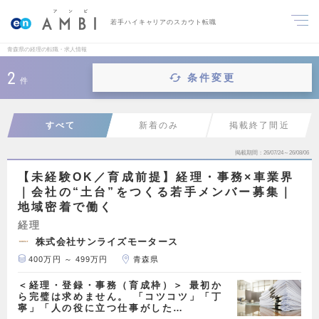
若手ハイキャリアのスカウト転職
青森県の経理の転職・求人情報
2
条件変更
件
すべて
新着のみ
掲載終了間近
掲載期間
26/07/24～26/08/06
【未経験OK／育成前提】経理・事務×車業界
｜会社の“土台”をつくる若手メンバー募集｜
地域密着で働く
経理
株式会社サンライズモータース
400万円 ～ 499万円
青森県
＜経理・登録・事務（育成枠）＞ 最初か
ら完璧は求めません。 「コツコツ」「丁
寧」「人の役に立つ仕事がした…