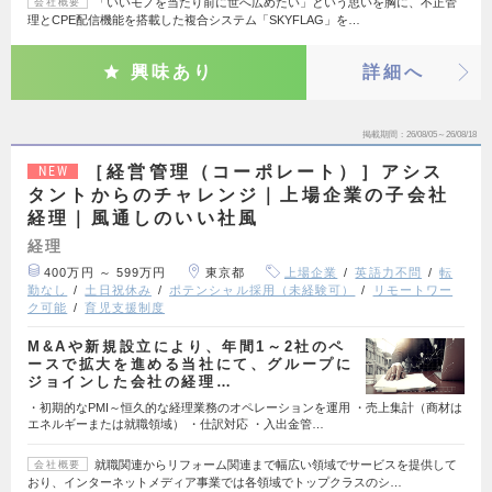
「いいモノを当たり前に世へ広めたい」という思いを胸に、不正管
会社概要
理とCPE配信機能を搭載した複合システム「SKYFLAG」を…
興味あり
詳細へ
掲載期間
26/08/05～26/08/18
［経営管理（コーポレート）］アシス
NEW
タントからのチャレンジ｜上場企業の子会社
経理｜風通しのいい社風
経理
400万円 ～ 599万円
東京都
上場企業
英語力不問
転
勤なし
土日祝休み
ポテンシャル採用（未経験可）
リモートワー
ク可能
育児支援制度
M&Aや新規設立により、年間1～2社のペ
ースで拡大を進める当社にて、グループに
ジョインした会社の経理…
・初期的なPMI～恒久的な経理業務のオペレーションを運用 ・売上集計（商材は
エネルギーまたは就職領域） ・仕訳対応 ・入出金管…
就職関連からリフォーム関連まで幅広い領域でサービスを提供して
会社概要
おり、インターネットメディア事業では各領域でトップクラスのシ…