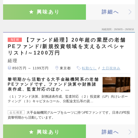
興味あり
詳細へ
掲載期間
26/08/05～26/08/18
【ファンド経理】20年超の業歴の老舗
NEW
PEファンド/新規投資領域を支えるスペシャ
リスト/～1200万円
経理
850万円 ～ 1199万円
東京都
転勤なし
土日祝休み
黎明期から活動する大手金融機関系の老舗
PEファンドです。ファンド決算や財務諸
表作成、監査対応のほか、…
（１）ファンド決算、財務諸表作成、監査対応 （２）投資家（LP）向けレポー
ティング （３）キャピタルコール、分配金支払等の資…
大手金融機関グループをルーツに持つPEファンドです。日本のPE投
会社概要
資黎明期から活動しています。
興味あり
詳細へ