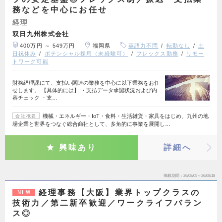
務などを中心にお任せ
経理
双日九州株式会社
400万円 ～ 549万円
福岡県
英語力不問
転勤なし
土
日祝休み
ポテンシャル採用（未経験可）
フレックス勤務
リモー
トワーク可能
財務経理課にて、支払い関連の業務を中心に以下業務をお任
せします。 【具体的には】 ・支払データ承認状況および内
容チェック ・支…
機械・エネルギー・IoT・食料・生活雑貨・家具をはじめ、九州の地
会社概要
場企業と世界をつなぐ総合商社として、多角的に事業を展開し…
興味あり
詳細へ
掲載期間
26/08/05～26/08/18
経理事務【大阪】業界トップクラスの
NEW
技術力／第二新卒歓迎／ワークライフバラン
ス◎