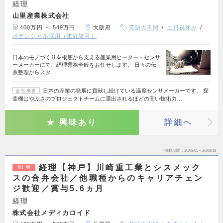
経理
山里産業株式会社
400万円 ～ 549万円
大阪府
英語力不問
土日祝休み
ポテンシャル採用（未経験可）
日本のモノづくりを根底から支える産業用ヒーター・センサ
ーメーカーにて、経理業務全般をお任せします。 日々の伝
票整理からスタ…
日本の産業の発展に貢献し続けている温度センサメーカーです。 探
会社概要
査機はやぶさのプロジェクトチームに選出されるほどの高い技術力…
興味あり
詳細へ
掲載期間
26/08/05～26/08/18
経理【神戸】川崎重工業とシスメック
NEW
スの合弁会社／他職種からのキャリアチェン
ジ歓迎／賞与5.6ヵ月
経理
株式会社メディカロイド