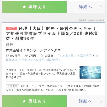
興味あり
詳細へ
掲載期間
26/08/05～26/08/18
経理【大阪】財務・経営企画へキャリ
NEW
ア拡張可能東証プライム上場G／23期連続増
益・創業96年
経理
株式会社イチネンホールディングス
400万円 ～ 649万円
大阪府
上場企業
英語力不問
土
日祝休み
ポテンシャル採用（未経験可）
入社後は、グループ会社1～2社の決算業務を中心に担当いた
だきます。 月次・年次決算を担いながら、予実分析や課題
抽出を通じて…
同社は、「トップクラスの品質とサービスでより多くの顧客に満足
会社概要
を与え、適正な利潤を確保することにより、株主及び従業員に報い…
興味あり
詳細へ