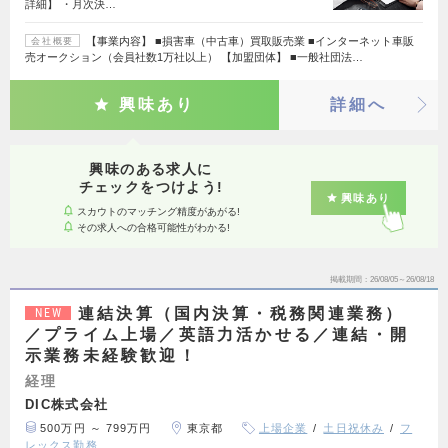
詳細】 ・月次決…
【事業内容】 ■損害車（中古車）買取販売業 ■インターネット車販
会社概要
売オークション（会員社数1万社以上） 【加盟団体】 ■一般社団法…
興味あり
詳細へ
興味のある求人に
チェックをつけよう!
興味あり
スカウトのマッチング精度があがる!
その求人への合格可能性がわかる!
掲載期間
26/08/05～26/08/18
連結決算（国内決算・税務関連業務）
NEW
／プライム上場／英語力活かせる／連結・開
示業務未経験歓迎！
経理
DIC株式会社
500万円 ～ 799万円
東京都
上場企業
土日祝休み
フ
レックス勤務