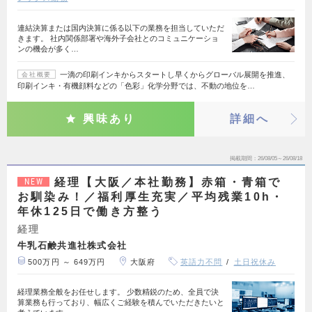
連結決算または国内決算に係る以下の業務を担当していただ
きます。 社内関係部署や海外子会社とのコミュニケーショ
ンの機会が多く…
一滴の印刷インキからスタートし早くからグローバル展開を推進、
会社概要
印刷インキ・有機顔料などの「色彩」化学分野では、不動の地位を…
興味あり
詳細へ
掲載期間
26/08/05～26/08/18
経理【大阪／本社勤務】赤箱・青箱で
NEW
お馴染み！／福利厚生充実／平均残業10h・
年休125日で働き方整う
経理
牛乳石鹸共進社株式会社
500万円 ～ 649万円
大阪府
英語力不問
土日祝休み
経理業務全般をお任せします。 少数精鋭のため、全員で決
算業務も行っており、幅広くご経験を積んでいただきたいと