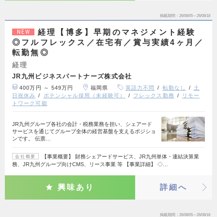
掲載期間
26/08/05～26/08/18
経理【博多】早期のマネジメント経験
NEW
◎フルフレックス／在宅有／賞与実績4ヶ月／
転勤無◎
経理
JR九州ビジネスパートナーズ株式会社
400万円 ～ 549万円
福岡県
英語力不問
転勤なし
土
日祝休み
ポテンシャル採用（未経験可）
フレックス勤務
リモー
トワーク可能
JR九州グループ各社の会計・税務業務を担い、シェアード
サービスを通じてグループ全体の経営基盤を支えるポジショ
ンです。 伝票…
【事業概要】 財務シェアードサービス、JR九州単体・連結決算業
会社概要
務、JR九州グループ向けCMS、リース事業 等 【事業詳細】 ◇…
興味あり
詳細へ
掲載期間
26/08/05～26/08/18