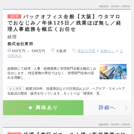
掲載期間
26/08/05～26/08/18
バックオフィス全般【大阪】ウタマロ
NEW
でおなじみ／年休125日／残業ほぼ無し／経
理人事総務を幅広くお任せ
経理
株式会社東邦
500万円 ～ 599万円
大阪府
英語力不問
転勤なし
土
日祝休み
総務部にて経理・人事・総務業務と管理部門全般を幅広くお
任せします 。特定業務の専任ではなく、管理部門全体の流
れを理解し、…
創業1920年、洗濯用品などの日用品および、ヘアケア・スキンケア
会社概要
化粧品の製造・販売を行っています。モットーは「環境性・安…
興味あり
詳細へ
掲載期間
26/08/05～26/08/18