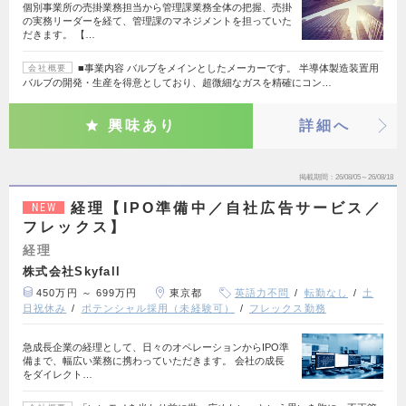
個別事業所の売掛業務担当から管理課業務全体の把握、売掛
の実務リーダーを経て、管理課のマネジメントを担っていた
だきます。 【…
■事業内容 バルブをメインとしたメーカーです。 半導体製造装置用
会社概要
バルブの開発・生産を得意としており、超微細なガスを精確にコン…
興味あり
詳細へ
掲載期間
26/08/05～26/08/18
経理【IPO準備中／自社広告サービス／
NEW
フレックス】
経理
株式会社Skyfall
450万円 ～ 699万円
東京都
英語力不問
転勤なし
土
日祝休み
ポテンシャル採用（未経験可）
フレックス勤務
急成長企業の経理として、日々のオペレーションからIPO準
備まで、幅広い業務に携わっていただきます。 会社の成長
をダイレクト…