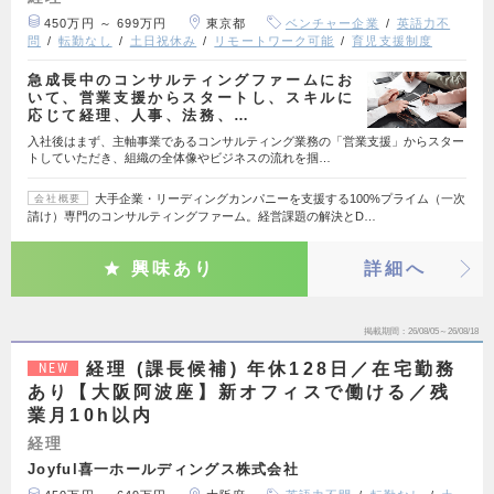
450万円 ～ 699万円
東京都
ベンチャー企業
英語力不
問
転勤なし
土日祝休み
リモートワーク可能
育児支援制度
急成長中のコンサルティングファームにお
いて、営業支援からスタートし、スキルに
応じて経理、人事、法務、…
入社後はまず、主軸事業であるコンサルティング業務の「営業支援」からスター
トしていただき、組織の全体像やビジネスの流れを掴…
大手企業・リーディングカンパニーを支援する100%プライム（一次
会社概要
請け）専門のコンサルティングファーム。経営課題の解決とD…
興味あり
詳細へ
掲載期間
26/08/05～26/08/18
経理 (課長候補) 年休128日／在宅勤務
NEW
あり【大阪阿波座】新オフィスで働ける／残
業月10h以内
経理
Joyful喜一ホールディングス株式会社