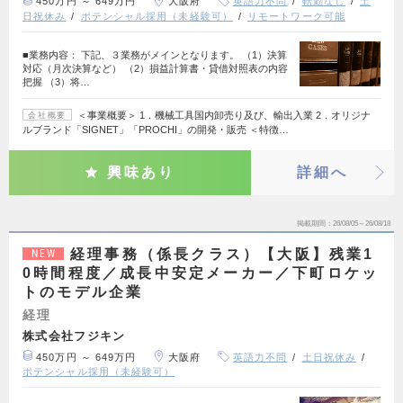
450万円 ～ 649万円
大阪府
英語力不問
転勤なし
土
日祝休み
ポテンシャル採用（未経験可）
リモートワーク可能
■業務内容： 下記、３業務がメインとなります。 （1）決算
対応（月次決算など） （2）損益計算書・貸借対照表の内容
把握 （3）将…
＜事業概要＞ 1．機械工具国内卸売り及び、輸出入業 2．オリジナ
会社概要
ルブランド「SIGNET」「PROCHI」の開発・販売 ＜特徴…
興味あり
詳細へ
掲載期間
26/08/05～26/08/18
経理事務（係長クラス）【大阪】残業1
NEW
0時間程度／成長中安定メーカー／下町ロケッ
トのモデル企業
経理
株式会社フジキン
450万円 ～ 649万円
大阪府
英語力不問
土日祝休み
ポテンシャル採用（未経験可）