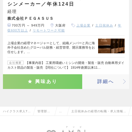
シンメーカー／年休124日
経理
株式会社ＰＥＧＡＳＵＳ
700万円 ～ 949万円
大阪府
上場企業
土日祝休み
年
収600万以上
リモートワーク可能
上場企業の経理マネージャーとして、組織メンバーと共に海
外子会社含めたグローバル財務・経営管理、開示業務等をお
任せします。…
【事業内容】 工業用環縫いミシンの開発・製造・販売 自動車用ダイ
会社概要
カスト部品の製造・販売 【同社について】 1914年創業以来11…
興味あり
詳細へ
ハイクラス求人TO
管理部門
経
土日祝休みの経理の転職・求人情報一
P
系
理
覧