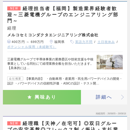
経理担当者【福岡】製造業界経験者歓
NEW
迎～三菱電機グループのエンジニアリング部
門～
経理
メルコセミコンダクタエンジニアリング株式会社
400万円 ～ 699万円
福岡県
英語力不問
土日祝休み
ポテンシャル採用（未経験可）
三菱電機グループで半導体事業の業務委託や技術支援を中核
事業としている同社にて経理業務全般を担当いただきます。
【具体的には…
【事業内容】 ・自動車用・産業用・民生用パワーデバイスの開発・
会社概要
設計 ・パワーデバイスの信頼性評価 ・ASICの設計・テスト開…
興味あり
詳細へ
掲載期間
26/08/05～26/08/18
経理職【天神／在宅可】◎双日グルー
NEW
プの安定基盤◎フレックス制／振込・支払業