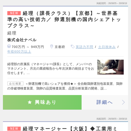
掲載期間
26/08/05～26/08/18
経理（課長クラス）【京都】～世界基
NEW
準の高い技術力／ 卵選別機の国内シェアトッ
プクラス～
経理
株式会社ナベル
700万円 ～ 949万円
京都府
英語力不問
土日祝休み
年収600万以上
経理部の所属長（マネージャー/課長）として、メンバーの
マネジメント、月次の業績報告から年次決算の統括までをお
任せします。…
＜卵選別機で高いシェアを獲得★＞ 全自動鶏卵選別包装装置、鶏卵
会社概要
の非破壊検査装置、鶏卵の品質検査装置、品質分析装置の開発、設…
興味あり
詳細へ
掲載期間
26/08/05～26/08/18
経理マネージャー【大阪】◆工業用ミ
NEW