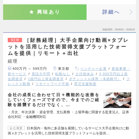
興味あり
詳細へ
掲載期間
26/08/05～26/08/18
［財務経理］大手企業向け動画×タブレ
NEW
ットを活用した技術習得支援プラットフォー
ムを提供｜リモート＋出社
経理
400万円 ～ 599万円
東京都
ベンチャー企業
新規事業・
新サービス
英語力不問
転勤なし
土日祝休み
3,000万円以上資
金調達済
1億円以上資金調達済
ポテンシャル採用（未経験可）
フ
レックス勤務
リモートワーク可能
育児支援制度
会社の成長に合わせて日々機能的な改善を
していくフェーズですので、今までのご経
験を踏襲するだけでなく、…
・月次、年次決算 ・資金管理、支払業務 ・上場準備に関連する監査法人、証券
会社対応 ・金融機関対応
日本国内・海外に多店舗を展開しているサービス大手企業向けに動
会社概要
画 xタブレットを活用した技術習得支援プラットフォームを提供…