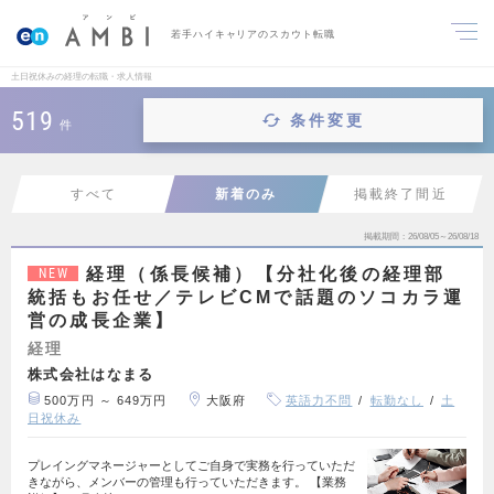
若手ハイキャリアのスカウト転職
土日祝休みの経理の転職・求人情報
519
条件変更
件
すべて
新着のみ
掲載終了間近
掲載期間
26/08/05～26/08/18
経理（係長候補）【分社化後の経理部
NEW
統括もお任せ／テレビCMで話題のソコカラ運
営の成長企業】
経理
株式会社はなまる
500万円 ～ 649万円
大阪府
英語力不問
転勤なし
土
日祝休み
プレイングマネージャーとしてご自身で実務を行っていただ
きながら、メンバーの管理も行っていただきます。 【業務