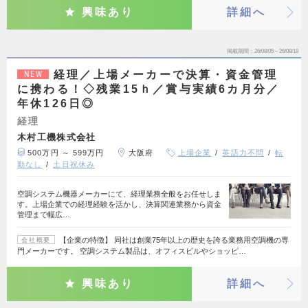
興味あり
詳細へ
掲載期間
26/08/05～26/08/18
経理／上場メーカーで決算・資金管理
NEW
に携わる！◇残業15ｈ／賞与実績6カ月分／
年休126日◎
経理
木村工機株式会社
500万円 ～ 599万円
大阪府
上場企業
英語力不問
転
勤なし
土日祝休み
空調システム機器メーカーにて、経理業務全般をお任せしま
す。上場企業での経理経験を活かし、決算関連業務から資金
管理まで幅広…
【企業の特徴】 同社は創業75年以上の歴史を誇る業務用空調機の専
会社概要
門メーカーです。 空調システム製品は、オフィスビルやショッピ…
興味あり
詳細へ