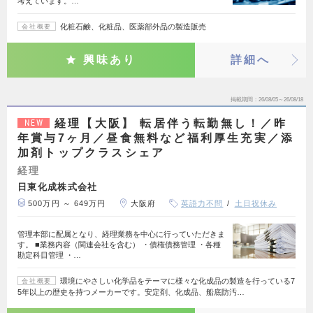
考えています。…
化粧石鹸、化粧品、医薬部外品の製造販売
会社概要
興味あり
詳細へ
掲載期間
26/08/05～26/08/18
経理【大阪】 転居伴う転勤無し！／昨
NEW
年賞与7ヶ月／昼食無料など福利厚生充実／添
加剤トップクラスシェア
経理
日東化成株式会社
500万円 ～ 649万円
大阪府
英語力不問
土日祝休み
管理本部に配属となり、経理業務を中心に行っていただきま
す。 ■業務内容（関連会社を含む） ・債権債務管理 ・各種
勘定科目管理 ・…
環境にやさしい化学品をテーマに様々な化成品の製造を行っている7
会社概要
5年以上の歴史を持つメーカーです。安定剤、化成品、船底防汚…