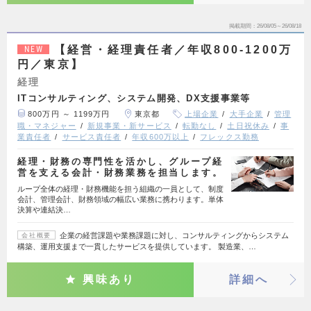
掲載期間
26/08/05～26/08/18
【経営・経理責任者／年収800-1200万
NEW
円／東京】
経理
ITコンサルティング、システム開発、DX支援事業等
800万円 ～ 1199万円
東京都
上場企業
大手企業
管理
職・マネジャー
新規事業・新サービス
転勤なし
土日祝休み
事
業責任者
サービス責任者
年収600万以上
フレックス勤務
経理・財務の専門性を活かし、グループ経
営を支える会計・財務業務を担当します。
ループ全体の経理・財務機能を担う組織の一員として、制度
会計、管理会計、財務領域の幅広い業務に携わります。単体
決算や連結決…
企業の経営課題や業務課題に対し、コンサルティングからシステム
会社概要
構築、運用支援まで一貫したサービスを提供しています。 製造業、…
興味あり
詳細へ