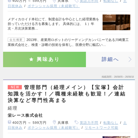
400万円 ～ 599万円
兵庫県
英語力不問
転勤なし
土
日祝休み
ポテンシャル採用（未経験可）
メディカロイド本社にて、制度会計を中心とした経理業務を
担っていただける方を募集します。 具体的には、 １）年
次・月次決算業務…
2013年、産業用ロボットのリーディングカンパニーである川崎重工
会社概要
業株式会社と、検査・診断の技術を保有し、医療分野に幅広い…
興味あり
詳細へ
掲載期間
26/08/05～26/08/18
管理部門（経理メイン）【宝塚】会計
NEW
知識を活かす！／職種未経験も歓迎！／連結
決算など専門性高まる
経理
栄レース株式会社
400万円 ～ 599万円
兵庫県
英語力不問
転勤なし
土
日祝休み
ポテンシャル採用（未経験可）
リモートワーク可能