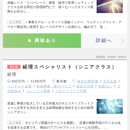
高級レース「リバーレース」製造・販売で世界シェアトップ
クラスを誇る同社の管理部門にて、様々なバックオフィス業
務をお任せし…
＜事業モデル＞ レディース高級インナー、ウェディングドレス・ア
会社概要
ウター製品等に使用するレースのデザイン企画から、編み立て、染…
興味あり
詳細へ
掲載期間
26/08/05～26/08/18
経理スペシャリスト（シニアクラス）
NEW
経理
900万円 ～ 1199万円
東京都
株式公開準備
大手企業
ベンチャー企業
新規事業・新サービス
英語力不問
転勤なし
土
日祝休み
フレックス勤務
リモートワーク可能
急速に事業が拡大している日本最大のモビリティプラットフ
ォームを有する当社を支える経理組織を強化するための経理
シニアポジシ…
モビリティ関連のサービスを展開し、交通や移動手段のデジタル化
会社概要
を促進する企業です。 独自のアプリやプラットフォームを活用し、…