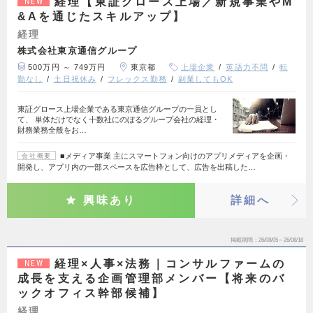
経理【東証グロース上場／新規事業やM
NEW
&Aを通じたスキルアップ】
経理
株式会社東京通信グループ
500万円 ～ 749万円
東京都
上場企業
英語力不問
転
勤なし
土日祝休み
フレックス勤務
副業してもOK
東証グロース上場企業である東京通信グループの一員とし
て、 単体だけでなく十数社にのぼるグループ会社の経理・
財務業務全般をお…
■メディア事業 主にスマートフォン向けのアプリメディアを企画・
会社概要
開発し、アプリ内の一部スペースを広告枠として、広告を出稿した…
興味あり
詳細へ
掲載期間
26/08/05～26/08/18
経理×人事×法務｜コンサルファームの
NEW
成長を支える企画管理部メンバー【将来のバ
ックオフィス幹部候補】
経理