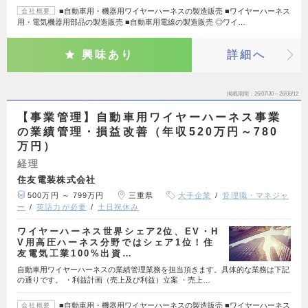
■自動車用・機器用ワイヤーハーネスの製造販売 ■ワイヤーハーネス
会社概要
用・電気機器用部品の製造販売 ■自動車用電線の製造販売 ◎ワイ…
興味あり
詳細へ
掲載期間
26/07/30～26/08/12
【事業管理】自動車用ワイヤーハーネス事業
の業績管理・損益改善（年収520万円～780
万円）
経理
住友電装株式会社
500万円 ～ 799万円
三重県
大手企業
管理職・マネジャ
ー
英語力が必要
土日祝休み
ワイヤーハーネス世界シェア2位、EV・H
V用高圧ハーネス分野ではシェア1位！住
友電気工業100%出資…
自動車用ワイヤーハーネスの業績管理業務を担当頂きます。具体的な業務は下記
の通りです。 ・利益計画（売上及び利益）立案 ・売上…
■自動車用・機器用ワイヤーハーネスの製造販売 ■ワイヤーハーネス
会社概要