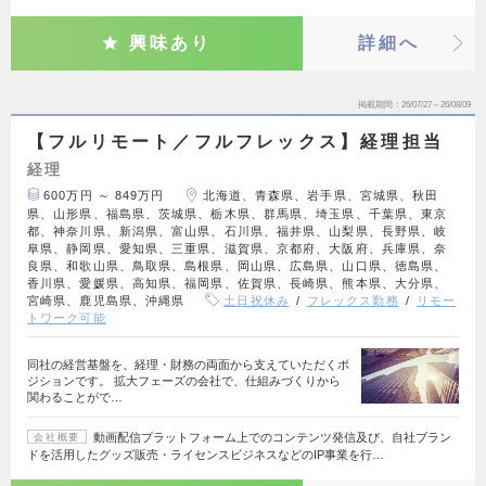
興味あり
詳細へ
掲載期間
26/07/27～26/08/09
【フルリモート／フルフレックス】経理担当
経理
600万円 ～ 849万円
北海道、青森県、岩手県、宮城県、秋田
県、山形県、福島県、茨城県、栃木県、群馬県、埼玉県、千葉県、東京
都、神奈川県、新潟県、富山県、石川県、福井県、山梨県、長野県、岐
阜県、静岡県、愛知県、三重県、滋賀県、京都府、大阪府、兵庫県、奈
良県、和歌山県、鳥取県、島根県、岡山県、広島県、山口県、徳島県、
香川県、愛媛県、高知県、福岡県、佐賀県、長崎県、熊本県、大分県、
宮崎県、鹿児島県、沖縄県
土日祝休み
フレックス勤務
リモー
トワーク可能
同社の経営基盤を、経理・財務の両面から支えていただくポ
ジションです。 拡大フェーズの会社で、仕組みづくりから
関わることがで…
動画配信プラットフォーム上でのコンテンツ発信及び、自社ブラン
会社概要
ドを活用したグッズ販売・ライセンスビジネスなどのIP事業を行…