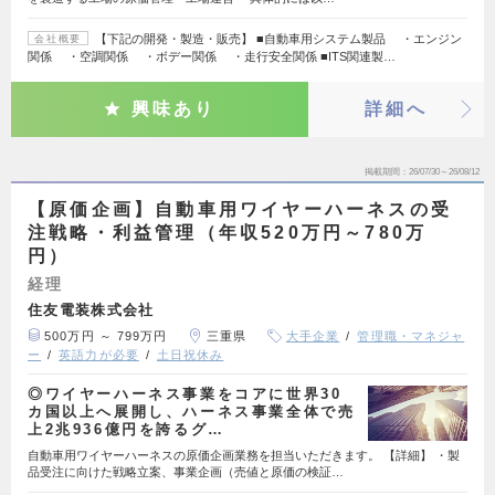
【下記の開発・製造・販売】 ■自動車用システム製品 ・エンジン
会社概要
関係 ・空調関係 ・ボデー関係 ・走行安全関係 ■ITS関連製…
興味あり
詳細へ
掲載期間
26/07/30～26/08/12
【原価企画】自動車用ワイヤーハーネスの受
注戦略・利益管理（年収520万円～780万
円）
経理
住友電装株式会社
500万円 ～ 799万円
三重県
大手企業
管理職・マネジャ
ー
英語力が必要
土日祝休み
◎ワイヤーハーネス事業をコアに世界30
カ国以上へ展開し、ハーネス事業全体で売
上2兆936億円を誇るグ…
自動車用ワイヤーハーネスの原価企画業務を担当いただきます。 【詳細】 ・製
品受注に向けた戦略立案、事業企画（売値と原価の検証…