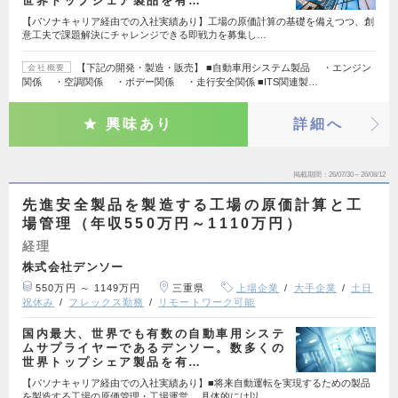
世界トップシェア製品を有…
【パソナキャリア経由での入社実績あり】工場の原価計算の基礎を備えつつ、創
意工夫で課題解決にチャレンジできる即戦力を募集し…
【下記の開発・製造・販売】 ■自動車用システム製品 ・エンジン
会社概要
関係 ・空調関係 ・ボデー関係 ・走行安全関係 ■ITS関連製…
興味あり
詳細へ
掲載期間
26/07/30～26/08/12
先進安全製品を製造する工場の原価計算と工
場管理（年収550万円～1110万円）
経理
株式会社デンソー
550万円 ～ 1149万円
三重県
上場企業
大手企業
土日
祝休み
フレックス勤務
リモートワーク可能
国内最大、世界でも有数の自動車用システ
ムサプライヤーであるデンソー。数多くの
世界トップシェア製品を有…
【パソナキャリア経由での入社実績あり】■将来自動運転を実現するための製品
を製造する工場の原価管理・工場運営 具体的には以…