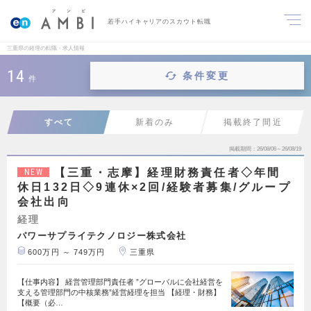
若手ハイキャリアのスカウト転職
三重県の経理の転職・求人情報
14
条件変更
件
すべて
新着のみ
掲載終了間近
掲載期間
26/08/06～26/08/19
【三重・志摩】経理財務責任者◇年間
NEW
休日132日◇9連休×2回/経験者募集/グループ
会社出向
経理
パワーサプライテクノロジー株式会社
600万円 ～ 749万円
三重県
【仕事内容】 経営管理部門責任者 ”グローバルに会社経営を
支える管理部門の中核業務”経営経理を担当 【経理・財務】
【概要（必…