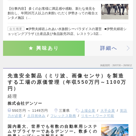
【仕事内容】 多くのお客様に満足感や感動、新たな発見を
創出し、年間20万人以上の来館いただく伊勢きっての複合エ
ンタメ施設（…
■伊勢夫婦岩ふれあい水族館シーパラダイスの運営 ■伊勢夫婦岩シ
会社概要
ョッピングプラザ (土産品及び食品販売25店、レストラン3店…
興味あり
詳細へ
掲載期間
26/07/30～26/08/12
先進安全製品（ミリ波、画像センサ）を製造
する工場の原価管理（年収550万円～1100万
円）
経理
株式会社デンソー
550万円 ～ 1149万円
三重県
上場企業
大手企業
英語
力が必要
土日祝休み
フレックス勤務
リモートワーク可能
国内最大、世界でも有数の自動車用システ
ムサプライヤーであるデンソー。数多くの