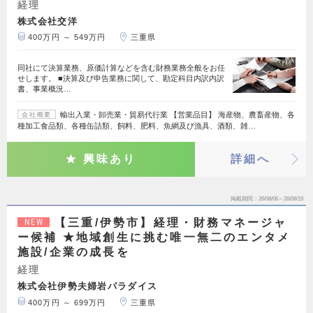
経理
株式会社交洋
400万円 ～ 549万円
三重県
同社にて決算業務、原価計算などを含む財務業務全般をお任
せします。 ■決算及び申告業務に関して、勘定科目内訳内訳
書、事業概況…
輸出入業・卸売業・貿易代行業 【営業品目】 海産物、農畜産物、各
会社概要
種加工食品類、各種缶詰類、飼料、肥料、魚網及び漁具、酒類、雑…
興味あり
詳細へ
掲載期間
26/08/06～26/08/19
【三重/伊勢市】経理・財務マネージャ
NEW
ー候補 ★地域創生に挑む唯一無二のエンタメ
施設/企業の成長を
経理
株式会社伊勢夫婦岩パラダイス
400万円 ～ 699万円
三重県