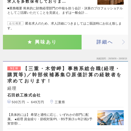
求人を多数保有しておりま…
■業務概要 将来的に財務経理部門の中核を担う会計・決算のプロフェッショナル
としてご活躍いただくことを見据え、まずは一般会計…
匿名求人のため、求人詳細につきましてはご面談時にお伝え致しま
会社概要
す。
興味あり
詳細へ
掲載期間
26/08/06～26/08/19
【三重・木曽岬】事務系総合職(経理・
NEW
購買等)／幹部候補募集◎原価計算の経験者を
求めております！
経理
石田鉄工株式会社
500万円 ～ 649万円
三重県
【具体的には】 希望と適性に応じ、いずれかの部門に配
属。 ●経理 資金繰り・節税対策/PL・BS予算(3ヵ年計画)/予
実管理/…