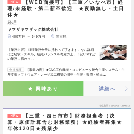
【WEB面接可】【三重／いなべ市】経
NEW
理/未経験・第二新卒歓迎 ★夜勤無し・土日
休★
経理
ヤマザキマザック株式会社
400万円 ～ 649万円
三重県
【業務内容】 経理業務全般に携わって頂きます。なお詳細
はご経験・スキル、組織バランスを考慮の上、下記いずれか
の業務に携わっ…
【事業内容】 ■CNC工作機械・コンピュータ統合生産システム・生
会社概要
産支援ソフトウェア・レーザ加工機等の開発・生産・販売・輸出…
興味あり
詳細へ
掲載期間
26/08/06～26/08/19
【三重・四日市市】財務担当者（決
NEW
算・原価計算含む財務業務）★経験者募集★
年休120日★残業少