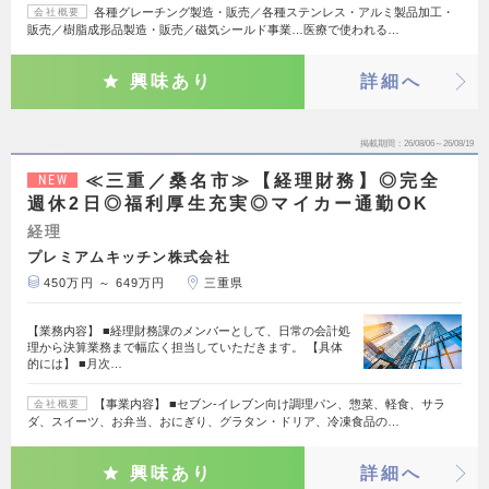
各種グレーチング製造・販売／各種ステンレス・アルミ製品加工・
会社概要
販売／樹脂成形品製造・販売／磁気シールド事業…医療で使われる…
興味あり
詳細へ
掲載期間
26/08/06～26/08/19
≪三重／桑名市≫【経理財務】◎完全
NEW
週休2日◎福利厚生充実◎マイカー通勤OK
経理
プレミアムキッチン株式会社
450万円 ～ 649万円
三重県
【業務内容】 ■経理財務課のメンバーとして、日常の会計処
理から決算業務まで幅広く担当していただきます。 【具体
的には】 ■月次…
【事業内容】 ■セブン-イレブン向け調理パン、惣菜、軽食、サラ
会社概要
ダ、スイーツ、お弁当、おにぎり、グラタン・ドリア、冷凍食品の…
興味あり
詳細へ