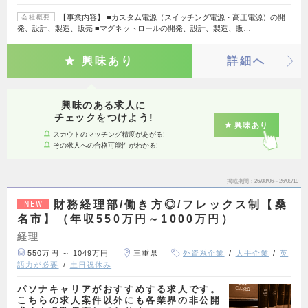
【事業内容】 ■カスタム電源（スイッチング電源・高圧電源）の開
会社概要
発、設計、製造、販売 ■マグネットロールの開発、設計、製造、販…
興味あり
詳細へ
興味のある求人に
チェックをつけよう!
興味あり
スカウトのマッチング精度があがる!
その求人への合格可能性がわかる!
掲載期間
26/08/06～26/08/19
財務経理部/働き方◎/フレックス制【桑
NEW
名市】（年収550万円～1000万円）
経理
550万円 ～ 1049万円
三重県
外資系企業
大手企業
英
語力が必要
土日祝休み
パソナキャリアがおすすめする求人です。
こちらの求人案件以外にも各業界の非公開