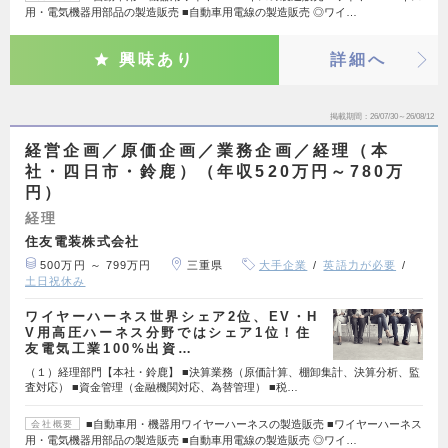
用・電気機器用部品の製造販売 ■自動車用電線の製造販売 ◎ワイ…
興味あり
詳細へ
掲載期間
26/07/30～26/08/12
経営企画／原価企画／業務企画／経理（本
社・四日市・鈴鹿）（年収520万円～780万
円）
経理
住友電装株式会社
500万円 ～ 799万円
三重県
大手企業
英語力が必要
土日祝休み
ワイヤーハーネス世界シェア2位、EV・H
V用高圧ハーネス分野ではシェア1位！住
友電気工業100%出資…
（１）経理部門【本社・鈴鹿】 ■決算業務（原価計算、棚卸集計、決算分析、監
査対応） ■資金管理（金融機関対応、為替管理） ■税…
■自動車用・機器用ワイヤーハーネスの製造販売 ■ワイヤーハーネス
会社概要
用・電気機器用部品の製造販売 ■自動車用電線の製造販売 ◎ワイ…