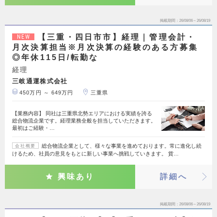
掲載期間
26/08/06～26/08/19
【三重・四日市市】経理｜管理会計・
NEW
月次決算担当※月次決算の経験のある方募集
◎年休115日/転勤な
経理
三岐通運株式会社
450万円 ～ 649万円
三重県
【業務内容】 同社は三重県北勢エリアにおける実績を誇る
総合物流企業です。経理業務全般を担当していただきます。
最初はご経験・…
総合物流企業として、様々な事業を進めております。常に進化し続
会社概要
けるため、社員の意見をもとに新しい事業へ挑戦していきます。 貨…
興味あり
詳細へ
掲載期間
26/08/06～26/08/19