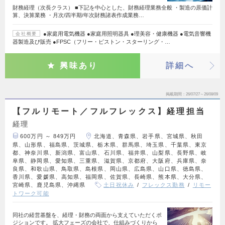
財務経理（次長クラス） ■下記を中心とした、財務経理業務全般 ・製造の原価計
算、決算業務 ・月次/四半期/年次財務諸表作成業務…
●家庭用電気機器 ●家庭用照明器具 ●理美容・健康機器 ●電気音響機
会社概要
器製造及び販売 ●FPSC（フリー・ピストン・スターリング・…
興味あり
詳細へ
掲載期間
26/07/27～26/08/09
【フルリモート／フルフレックス】経理担当
経理
600万円 ～ 849万円
北海道、青森県、岩手県、宮城県、秋田
県、山形県、福島県、茨城県、栃木県、群馬県、埼玉県、千葉県、東京
都、神奈川県、新潟県、富山県、石川県、福井県、山梨県、長野県、岐
阜県、静岡県、愛知県、三重県、滋賀県、京都府、大阪府、兵庫県、奈
良県、和歌山県、鳥取県、島根県、岡山県、広島県、山口県、徳島県、
香川県、愛媛県、高知県、福岡県、佐賀県、長崎県、熊本県、大分県、
宮崎県、鹿児島県、沖縄県
土日祝休み
フレックス勤務
リモー
トワーク可能
同社の経営基盤を、経理・財務の両面から支えていただくポ
ジションです。 拡大フェーズの会社で、仕組みづくりから