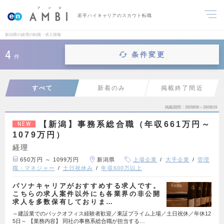
若手ハイキャリアのスカウト転職
新潟県の経理の転職・求人情報
4
条件変更
件
すべて
新着のみ
掲載終了間近
掲載期間
26/08/06～26/08/19
【新潟】事務系総合職（年収661万円～
NEW
1079万円）
経理
650万円 ～ 1099万円
新潟県
上場企業
大手企業
管理
職・マネジャー
土日祝休み
年収600万以上
パソナキャリアがおすすめする求人です。
こちらの求人案件以外にも各業界の非公開
求人を多数保有しておりま…
～建設業でのバックオフィス経験者歓迎／東証プライム上場／土日祝休／年休12
5日～ 【業務内容】 同社の事務系総合職が担当する…