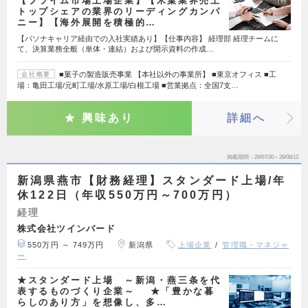
【プライム市場上場企業】【米菓業界売上
トップシェアの業界のリーディングカンパ
ニー】【海外展開を積極的…
【パソナキャリア経由での入社実績あり】【仕事内容】 経理部 経理チームに
て、決算業務全般（単体・連結）および開示資料の作成…
■菓子の製造販売事業 【本社以外の事業所】 ■東京オフィス ■工
会社概要
場：亀田工場/元町工場/水原工場/白根工場 ■営業拠点：全国7支…
興味あり
詳細へ
掲載期間
26/07/30～26/08/12
新潟県燕市【財務経理】スタンダード上場/年
休122日（年収550万円～700万円）
経理
株式会社ツインバード
550万円 ～ 749万円
新潟県
上場企業
管理職・マネジャ
ー
★スタンダード上場 ～新潟・燕三条を代
表するものづくり企業～ ★「豊かな暮
らしのあり方」を想像し、多…