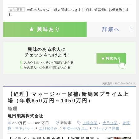
匿名求人のため、求人詳細につきましてはご面談時にお伝え致しま
会社概要
す。
興味あり
詳細へ
興味のある求人に
チェックをつけよう!
興味あり
スカウトのマッチング精度があがる!
その求人への合格可能性がわかる!
掲載期間
26/07/30～26/08/12
【経理】マネージャー候補/新潟※プライム上
場（年収850万円～1050万円）
経理
亀田製菓株式会社
850万円 ～ 1099万円
新潟県
上場企業
大手企業
管理
職・マネジャー
土日祝休み
年収600万以上
フレックス勤務