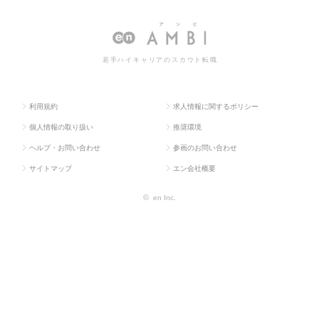
求人TOP
門系
理
等）の経理の転職・求人情報一覧
若手ハイキャリアのスカウト転職
利用規約
求人情報に関するポリシー
個人情報の取り扱い
推奨環境
ヘルプ・お問い合わせ
参画のお問い合わせ
サイトマップ
エン会社概要
©
en Inc.