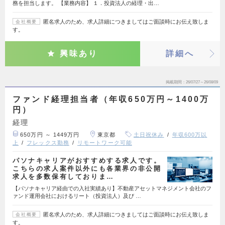
務を担当します。 【業務内容】 １．投資法人の経理・出…
匿名求人のため、求人詳細につきましてはご面談時にお伝え致しま
会社概要
す。
興味あり
詳細へ
掲載期間
26/07/27～26/08/09
ファンド経理担当者（年収650万円～1400万
円）
経理
650万円 ～ 1449万円
東京都
土日祝休み
年収600万以
上
フレックス勤務
リモートワーク可能
パソナキャリアがおすすめする求人です。
こちらの求人案件以外にも各業界の非公開
求人を多数保有しておりま…
【パソナキャリア経由での入社実績あり】不動産アセットマネジメント会社のフ
ァンド運用会社におけるリート（投資法人）及び …
匿名求人のため、求人詳細につきましてはご面談時にお伝え致しま
会社概要
す。