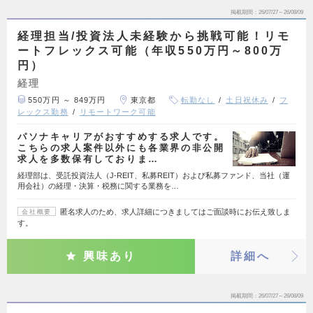
掲載期間
26/07/27～26/08/09
経理担当/投資法人未経験から挑戦可能！リモ
ートフレックス可能（年収550万円～800万
円）
経理
550万円 ～ 849万円
東京都
転勤なし
土日祝休み
フ
レックス勤務
リモートワーク可能
パソナキャリアがおすすめする求人です。
こちらの求人案件以外にも各業界の非公開
求人を多数保有しておりま…
経理部は、受託投資法人（J-REIT、私募REIT）および私募ファンド、当社（運
用会社）の経理・決算・税務に関する業務を…
匿名求人のため、求人詳細につきましてはご面談時にお伝え致しま
会社概要
す。
興味あり
詳細へ
掲載期間
26/07/27～26/08/09