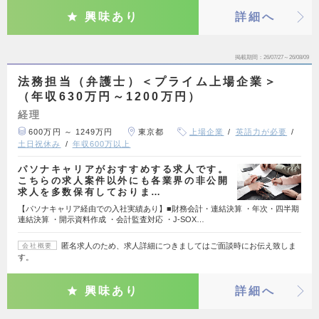
興味あり
詳細へ
掲載期間
26/07/27～26/08/09
法務担当（弁護士）＜プライム上場企業＞
（年収630万円～1200万円）
経理
600万円 ～ 1249万円
東京都
上場企業
英語力が必要
土日祝休み
年収600万以上
パソナキャリアがおすすめする求人です。
こちらの求人案件以外にも各業界の非公開
求人を多数保有しておりま…
【パソナキャリア経由での入社実績あり】■財務会計・連結決算 ・年次・四半期
連結決算 ・開示資料作成 ・会計監査対応 ・J-SOX…
匿名求人のため、求人詳細につきましてはご面談時にお伝え致しま
会社概要
す。
興味あり
詳細へ