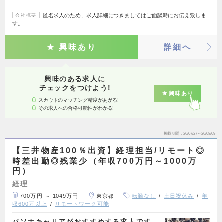
匿名求人のため、求人詳細につきましてはご面談時にお伝え致しま
会社概要
す。
興味あり
詳細へ
興味のある求人に
チェックをつけよう!
興味あり
スカウトのマッチング精度があがる!
その求人への合格可能性がわかる!
掲載期間
26/07/27～26/08/09
【三井物産100％出資】経理担当/リモート◎
時差出勤◎残業少（年収700万円～1000万
円）
経理
700万円 ～ 1049万円
東京都
転勤なし
土日祝休み
年
収600万以上
リモートワーク可能
パソナキャリアがおすすめする求人です。