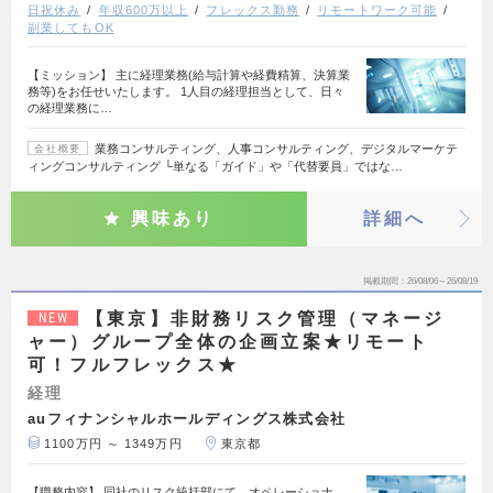
日祝休み
年収600万以上
フレックス勤務
リモートワーク可能
副業してもOK
【ミッション】 主に経理業務(給与計算や経費精算、決算業
務等)をお任せいたします。 1人目の経理担当として、日々
の経理業務に…
業務コンサルティング、人事コンサルティング、デジタルマーケテ
会社概要
ィングコンサルティング └単なる「ガイド」や「代替要員」ではな…
興味あり
詳細へ
掲載期間
26/08/06～26/08/19
【東京】非財務リスク管理（マネージ
NEW
ャー）グループ全体の企画立案★リモート
可！フルフレックス★
経理
auフィナンシャルホールディングス株式会社
1100万円 ～ 1349万円
東京都
【職務内容】 同社のリスク統括部にて、オペレーショナ