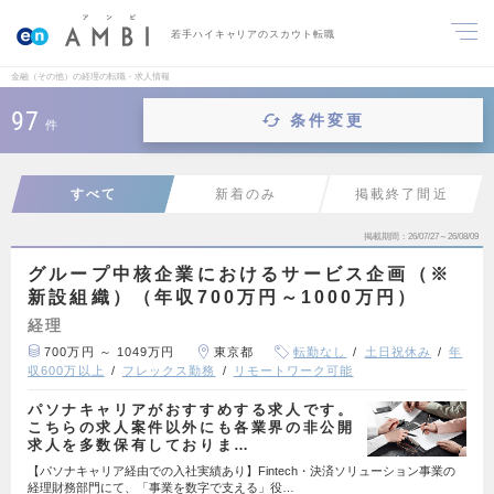
若手ハイキャリアのスカウト転職
金融（その他）の経理の転職・求人情報
97
条件変更
件
すべて
新着のみ
掲載終了間近
掲載期間
26/07/27～26/08/09
グループ中核企業におけるサービス企画（※
新設組織）（年収700万円～1000万円）
経理
700万円 ～ 1049万円
東京都
転勤なし
土日祝休み
年
収600万以上
フレックス勤務
リモートワーク可能
パソナキャリアがおすすめする求人です。
こちらの求人案件以外にも各業界の非公開
求人を多数保有しておりま…
【パソナキャリア経由での入社実績あり】Fintech・決済ソリューション事業の
経理財務部門にて、「事業を数字で支える」役…