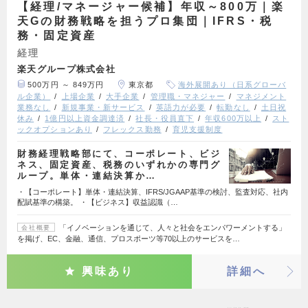
【経理/マネージャー候補】年収～800万｜楽
天Gの財務戦略を担うプロ集団｜IFRS・税
務・固定資産
経理
楽天グループ株式会社
500万円 ～ 849万円
東京都
海外展開あり（日系グローバ
ル企業）
上場企業
大手企業
管理職・マネジャー
マネジメント
業務なし
新規事業・新サービス
英語力が必要
転勤なし
土日祝
休み
1億円以上資金調達済
社長・役員直下
年収600万以上
スト
ックオプションあり
フレックス勤務
育児支援制度
財務経理戦略部にて、コーポレート、ビジ
ネス、固定資産、税務のいずれかの専門グ
ループ。単体・連結決算か…
・【コーポレート】単体・連結決算、IFRS/JGAAP基準の検討、監査対応、社内
配賦基準の構築。 ・【ビジネス】収益認識（…
「イノベーションを通じて、人々と社会をエンパワーメントする」
会社概要
を掲げ、EC、金融、通信、プロスポーツ等70以上のサービスを…
興味あり
詳細へ