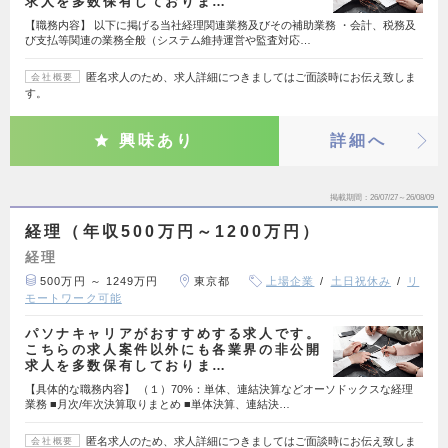
求人を多数保有しておりま…
【職務内容】 以下に掲げる当社経理関連業務及びその補助業務 ・会計、税務及
び支払等関連の業務全般（システム維持運営や監査対応…
匿名求人のため、求人詳細につきましてはご面談時にお伝え致しま
会社概要
す。
興味あり
詳細へ
掲載期間
26/07/27～26/08/09
経理（年収500万円～1200万円）
経理
500万円 ～ 1249万円
東京都
上場企業
土日祝休み
リ
モートワーク可能
パソナキャリアがおすすめする求人です。
こちらの求人案件以外にも各業界の非公開
求人を多数保有しておりま…
【具体的な職務内容】 （１）70%：単体、連結決算などオーソドックスな経理
業務 ■月次/年次決算取りまとめ ■単体決算、連結決…
匿名求人のため、求人詳細につきましてはご面談時にお伝え致しま
会社概要