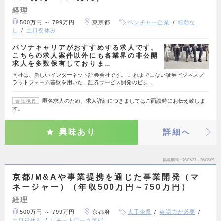
経理
500万円 ～ 799万円
東京都
ベンチャー企業
転勤な
し
土日祝休み
パソナキャリアがおすすめする求人です。
こちらの求人案件以外にも各業界の非公開
求人を多数保有しておりま…
同社は、新しいインターネット証券会社です。 これまでにない証券ビジネスプ
ラットフォーム基盤を用いた、証券サービス開発のビジ…
匿名求人のため、求人詳細につきましてはご面談時にお伝え致しま
会社概要
す。
興味あり
詳細へ
掲載期間
26/07/27～26/08/09
京都/M&Aや事業提携を通じた事業開発（マ
ネージャー）（年収500万円～750万円）
経理
500万円 ～ 799万円
京都府
大手企業
英語力が必要
土日祝休み
リモートワーク可能