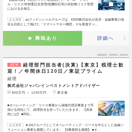
ル・リスク/外部委託先管理/危機対応等の非財務リスク管理
における企画立…
auフィナンシャルグループは、KDDI株式会社が決済・金融事業の強
会社概要
化を目的として掲げた「スマートマネー構想」※を推進すべ…
興味あり
詳細へ
掲載期間
26/08/06～26/08/19
経理部門担当者(決算)【東京】税理士歓
NEW
迎！／年間休日120日／東証プライム
経理
株式会社ジャパンインベストメントアドバイザー
800万円 ～ 1249万円
東京都
■オペレーティング・リース事業から保険代理店事業まで手
掛ける同社にて、経理担当を担っていただきます。 【具体
的には】 ■同社…
★JIAグループとしてオペレーティング・リースを中心とした金融ソ
会社概要
リューション事業を展開しています。 【8事業部を展開】 ■オ…