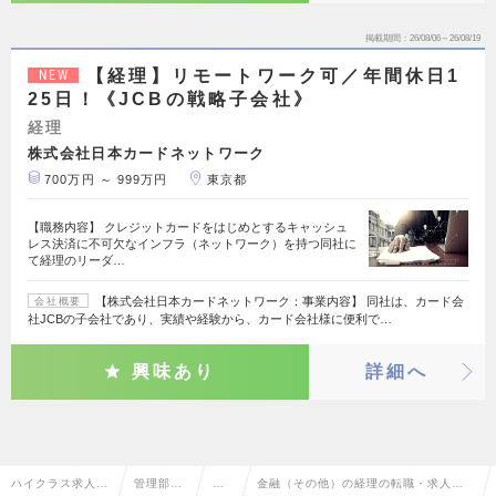
掲載期間
26/08/06～26/08/19
【経理】リモートワーク可／年間休日1
NEW
25日！《JCBの戦略子会社》
経理
株式会社日本カードネットワーク
700万円 ～ 999万円
東京都
【職務内容】 クレジットカードをはじめとするキャッシュ
レス決済に不可欠なインフラ（ネットワーク）を持つ同社に
て経理のリーダ…
【株式会社日本カードネットワーク：事業内容】 同社は、カード会
会社概要
社JCBの子会社であり、実績や経験から、カード会社様に便利で…
興味あり
詳細へ
ハイクラス求人T
管理部門
経
金融（その他）の経理の転職・求人情