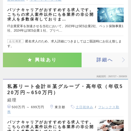
パソナキャリアがおすすめする求人です。
こちらの求人案件以外にも各業界の非公開
求人を多数保有しておりま…
IT企業変革を加速させる当社において、2023年はSES企業2社、ペット保険事業1
社、2024年はSES企業１社、プリペ…
匿名求人のため、求人詳細につきましてはご面談時にお伝え致しま
会社概要
す。
興味あり
詳細へ
掲載期間
26/07/27～26/08/09
私募リート会計※某グループ・高年収（年収5
20万円～650万円）
経理
500万円 ～ 699万円
東京都
土日祝休み
フレックス勤
務
パソナキャリアがおすすめする求人です。
こちらの求人案件以外にも各業界の非公開