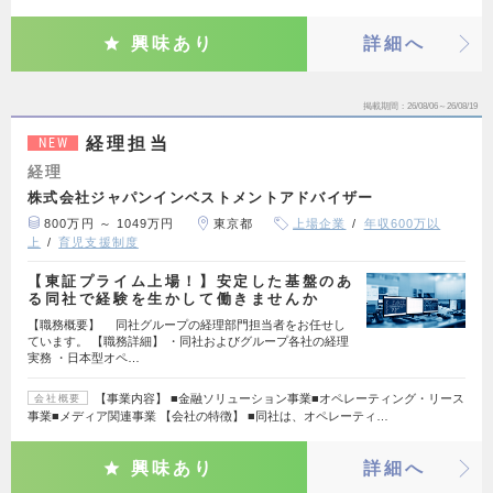
興味あり
詳細へ
掲載期間
26/08/06～26/08/19
経理担当
NEW
経理
株式会社ジャパンインベストメントアドバイザー
800万円 ～ 1049万円
東京都
上場企業
年収600万以
上
育児支援制度
【東証プライム上場！】安定した基盤のあ
る同社で経験を生かして働きませんか
【職務概要】 同社グループの経理部門担当者をお任せし
ています。 【職務詳細】 ・同社およびグループ各社の経理
実務 ・日本型オペ…
【事業内容】 ■金融ソリューション事業■オペレーティング・リース
会社概要
事業■メディア関連事業 【会社の特徴】 ■同社は、オペレーティ…
興味あり
詳細へ