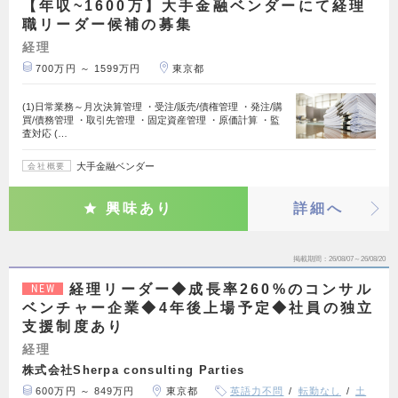
【年収~1600万】大手金融ベンダーにて経理
職リーダー候補の募集
経理
700万円 ～ 1599万円
東京都
(1)日常業務～月次決算管理 ・受注/販売/債権管理 ・発注/購
買/債務管理 ・取引先管理 ・固定資産管理 ・原価計算 ・監
査対応 (…
大手金融ベンダー
会社概要
興味あり
詳細へ
掲載期間
26/08/07～26/08/20
経理リーダー◆成長率260%のコンサル
NEW
ベンチャー企業◆4年後上場予定◆社員の独立
支援制度あり
経理
株式会社Sherpa consulting Parties
600万円 ～ 849万円
東京都
英語力不問
転勤なし
土