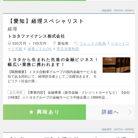
掲載期間
26/07/23～26/08/11
【愛知】経理スペシャリスト
経理
トヨタファイナンス株式会社
500万円 ～ 749万円
愛知県
フレックス勤務
リモートワ
ーク可能
副業してもOK
育児支援制度
トヨタから生まれた先進の金融ビジネス！
幅広い業務に携われます！
【職務概要】 トヨタ自動車グループの国内金融サービス会
社である同社にて、経理担当者としてご活躍頂きます。 モ
ビリティ社会の実…
【事業内容】 金融事業（販売金融・クレジットカードなど） 【会社
会社概要
の特徴】 ☆トヨタグループの金融サービス中核企業☆ 1988年設…
興味あり
詳細へ
掲載期間
26/07/13～26/09/06