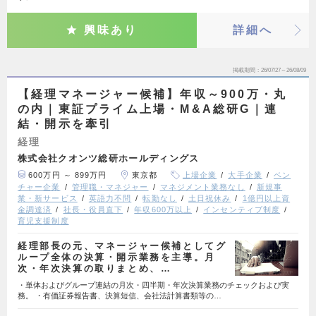
興味あり
詳細へ
掲載期間
26/07/27～26/08/09
【経理マネージャー候補】年収～900万・丸
の内｜東証プライム上場・M&A総研G｜連
結・開示を牽引
経理
株式会社クオンツ総研ホールディングス
600万円 ～ 899万円
東京都
上場企業
大手企業
ベン
チャー企業
管理職・マネジャー
マネジメント業務なし
新規事
業・新サービス
英語力不問
転勤なし
土日祝休み
1億円以上資
金調達済
社長・役員直下
年収600万以上
インセンティブ制度
育児支援制度
経理部長の元、マネージャー候補としてグ
ループ全体の決算・開示業務を主導。月
次・年次決算の取りまとめ、…
・単体およびグループ連結の月次・四半期・年次決算業務のチェックおよび実
務。 ・有価証券報告書、決算短信、会社法計算書類等の…