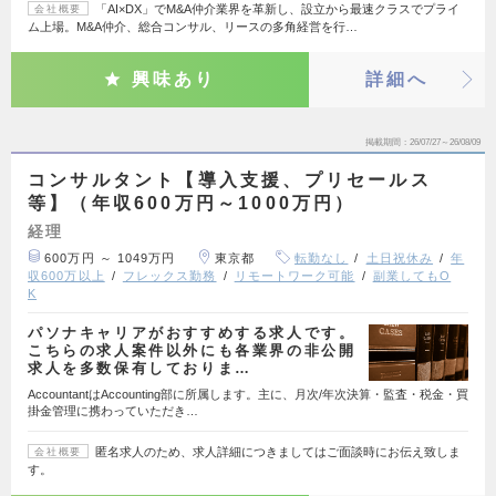
「AI×DX」でM&A仲介業界を革新し、設立から最速クラスでプライ
会社概要
ム上場。M&A仲介、総合コンサル、リースの多角経営を行…
興味あり
詳細へ
掲載期間
26/07/27～26/08/09
コンサルタント【導入支援、プリセールス
等】（年収600万円～1000万円）
経理
600万円 ～ 1049万円
東京都
転勤なし
土日祝休み
年
収600万以上
フレックス勤務
リモートワーク可能
副業してもO
K
パソナキャリアがおすすめする求人です。
こちらの求人案件以外にも各業界の非公開
求人を多数保有しておりま…
AccountantはAccounting部に所属します。主に、月次/年次決算・監査・税金・買
掛金管理に携わっていただき…
匿名求人のため、求人詳細につきましてはご面談時にお伝え致しま
会社概要
す。