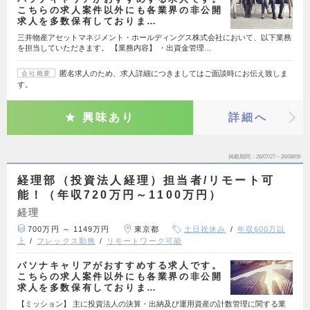
こちらの求人案件以外にも各業界の非公開
求人を多数保有しておりま…
三井物産アセットマネジメント・ホールディングス株式会社において、以下業務
を担当していただきます。 【業務内容】 ・出資金管理…
匿名求人のため、求人詳細につきましてはご面談時にお伝え致しま
会社概要
す。
興味あり
詳細へ
掲載期間
26/07/27～26/08/09
経理部（投資法人経理）担当者/リモート可
能！（年収720万円～1100万円）
経理
700万円 ～ 1149万円
東京都
土日祝休み
年収600万以
上
フレックス勤務
リモートワーク可能
パソナキャリアがおすすめする求人です。
こちらの求人案件以外にも各業界の非公開
求人を多数保有しておりま…
【ミッション】 主に投資法人の決算・出納及び運用資産の計数管理に関する業