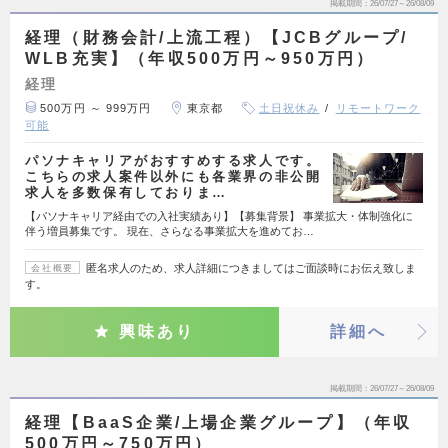
掲載期間
26/07/27～26/08/09
経理（財務会計/上流工程）【JCBグループ/
WLB充実】（年収500万円～950万円）
経理
500万円 ～ 999万円
東京都
土日祝休み
リモートワーク
可能
パソナキャリアがおすすめする求人です。
こちらの求人案件以外にも各業界の非公開
求人を多数保有しておりま…
【パソナキャリア経由での入社実績あり】【募集背景】 事業拡大・体制強化に
伴う増員募集です。 現在、さらなる事業拡大を進めてお…
匿名求人のため、求人詳細につきましてはご面談時にお伝え致しま
会社概要
す。
興味あり
詳細へ
掲載期間
26/07/27～26/08/09
経理【BaaS企業/上場企業グループ】（年収
500万円～750万円）