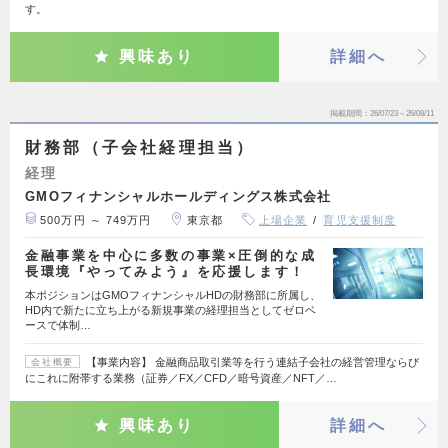
す。
興味あり
詳細へ
掲載期間
26/07/23～26/08/11
財務部（子会社経理担当）
経理
GMOフィナンシャルホールディングス株式会社
500万円 ～ 749万円
東京都
上場企業
育児支援制度
金融事業を中心に多数の事業×圧倒的な成
長環境『やってみよう』を応援します！
本ポジションはGMOフィナンシャルHDの財務部に所属し、
HD内で新たに立ち上がる新規事業の経理担当としてゼロベ
ースで体制…
【事業内容】 金融商品取引業等を行う連結子会社の経営管理ならび
会社概要
にこれに附帯する業務（証券／FX／CFD／暗号資産／NFT／…
興味あり
詳細へ