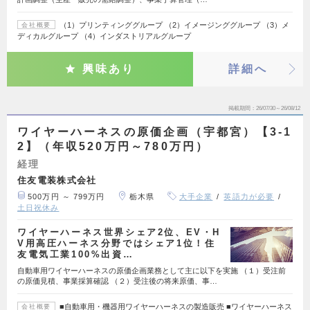
（1）プリンティンググループ （2）イメージンググループ （3）メ
会社概要
ディカルグループ （4）インダストリアルグループ
興味あり
詳細へ
掲載期間
26/07/30～26/08/12
ワイヤーハーネスの原価企画（宇都宮）【3-1
2】（年収520万円～780万円）
経理
住友電装株式会社
500万円 ～ 799万円
栃木県
大手企業
英語力が必要
土日祝休み
ワイヤーハーネス世界シェア2位、EV・H
V用高圧ハーネス分野ではシェア1位！住
友電気工業100%出資…
自動車用ワイヤーハーネスの原価企画業務として主に以下を実施 （１）受注前
の原価見積、事業採算確認 （２）受注後の将来原価、事…
■自動車用・機器用ワイヤーハーネスの製造販売 ■ワイヤーハーネス
会社概要