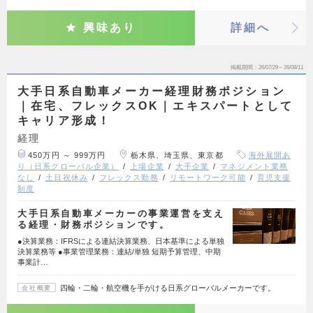
興味あり
詳細へ
掲載期間
26/07/29～26/08/11
大手日系自動車メーカー経理財務ポジション
｜在宅、フレックスOK｜エキスパートとして
キャリア形成！
経理
450万円 ～ 999万円
栃木県、埼玉県、東京都
海外展開あ
り（日系グローバル企業）
上場企業
大手企業
マネジメント業務
なし
土日祝休み
フレックス勤務
リモートワーク可能
育児支援
制度
大手日系自動車メーカーの事業運営を支え
る経理・財務ポジションです。
●決算業務：IFRSによる連結決算業務、日本基準による単独
決算業務等 ●事業管理業務：連結/単独 短期予算管理、中期
事業計…
四輪・二輪・航空機を手がける日系グローバルメーカーです。
会社概要