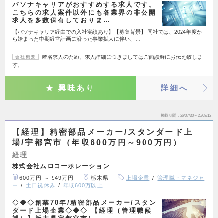
パソナキャリアがおすすめする求人です。
こちらの求人案件以外にも各業界の非公開
求人を多数保有しておりま…
【パソナキャリア経由での入社実績あり】【募集背景】 同社では、2024年度か
ら始まった中期経営計画に沿った事業拡大に伴い、…
匿名求人のため、求人詳細につきましてはご面談時にお伝え致しま
会社概要
す。
興味あり
詳細へ
掲載期間
26/07/30～26/08/12
【経理】精密部品メーカー/スタンダード上
場/宇都宮市（年収600万円～900万円）
経理
株式会社ムロコーポレーション
600万円 ～ 949万円
栃木県
上場企業
管理職・マネジャ
ー
土日祝休み
年収600万以上
◇◆◇創業70年/精密部品メーカー/スタン
ダード上場企業◇◆◇ 【経理（管理職候