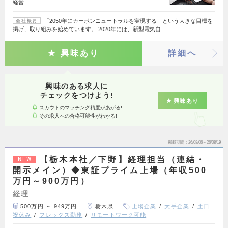
経営…
「2050年にカーボンニュートラルを実現する」という大きな目標を
会社概要
掲げ、取り組みを始めています。 2020年には、新型電気自…
興味あり
詳細へ
興味のある求人に
チェックをつけよう!
興味あり
スカウトのマッチング精度があがる!
その求人への合格可能性がわかる!
掲載期間
26/08/06～26/08/19
【栃木本社／下野】経理担当（連結・
NEW
開示メイン）◆東証プライム上場（年収500
万円～900万円）
経理
500万円 ～ 949万円
栃木県
上場企業
大手企業
土日
祝休み
フレックス勤務
リモートワーク可能