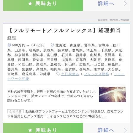
興味あり
詳細へ
掲載期間
26/07/27～26/08/09
【フルリモート／フルフレックス】経理担当
経理
600万円 ～ 849万円
北海道、青森県、岩手県、宮城県、秋田
県、山形県、福島県、茨城県、栃木県、群馬県、埼玉県、千葉県、東京
都、神奈川県、新潟県、富山県、石川県、福井県、山梨県、長野県、岐
阜県、静岡県、愛知県、三重県、滋賀県、京都府、大阪府、兵庫県、奈
良県、和歌山県、鳥取県、島根県、岡山県、広島県、山口県、徳島県、
香川県、愛媛県、高知県、福岡県、佐賀県、長崎県、熊本県、大分県、
宮崎県、鹿児島県、沖縄県
土日祝休み
フレックス勤務
リモー
トワーク可能
同社の経営基盤を、経理・財務の両面から支えていただくポ
ジションです。 拡大フェーズの会社で、仕組みづくりから
関わることがで…
動画配信プラットフォーム上でのコンテンツ発信及び、自社ブラン
会社概要
ドを活用したグッズ販売・ライセンスビジネスなどのIP事業を行…
興味あり
詳細へ