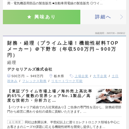
用・電気機器用部品の製造販売 ■自動車用電線の製造販売 ◎ワイ…
興味あり
詳細へ
掲載期間
26/07/30～26/08/12
財務・経理（プライム上場！機能性材料TOP
メーカー）＠下野市（年収500万円～900万
円）
経理
デクセリアルズ株式会社
500万円 ～ 949万円
栃木県
上場企業
大手企業
土日
祝休み
フレックス勤務
リモートワーク可能
【東証プライム市場上場／海外売上高比率
約65%／複数の世界シェアNo.1製品／高
度な技術力・分析力と…
【パソナキャリア経由での入社実績あり】ご自身の専門性を活かし、財務経理部
門から経営に携わり会社の成長に貢献いただきます。…
同社は創業以来、半世紀以上に渡りエレクトロニクス領域を中心に
会社概要
お客さまのニーズや課題に応える機能性材料を開発し提供してきま…