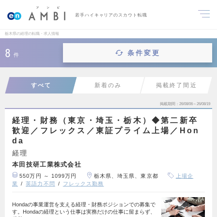
若手ハイキャリアのスカウト転職
栃木県の経理の転職・求人情報
8
条件変更
件
すべて
新着のみ
掲載終了間近
掲載期間
26/08/06～26/08/19
経理・財務（東京・埼玉・栃木）◆第二新卒
歓迎／フレックス／東証プライム上場／Hon
da
経理
本田技研工業株式会社
550万円 ～ 1099万円
栃木県、埼玉県、東京都
上場企
業
英語力不問
フレックス勤務
Hondaの事業運営を支える経理・財務ポジションでの募集で
す。Hondaの経理という仕事は実務だけの仕事に留まらず、