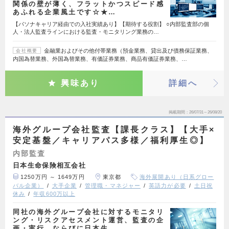
関係の壁が薄く、フラットかつスピード感
あふれる企業風土です☆★…
【パソナキャリア経由での入社実績あり】【期待する役割】 ○内部監査部の個
人・法人監査ラインにおける監査・モニタリング業務の…
金融業およびその他付帯業務（預金業務、貸出及び債務保証業務、
会社概要
内国為替業務、外国為替業務、有価証券業務、商品有価証券業務、…
興味あり
詳細へ
掲載期間
26/07/31～26/08/20
海外グループ会社監査【課長クラス】【大手×
安定基盤／キャリアパス多様／福利厚生◎】
内部監査
日本生命保険相互会社
1250万円 ～ 1649万円
東京都
海外展開あり（日系グロー
バル企業）
大手企業
管理職・マネジャー
英語力が必要
土日祝
休み
年収600万以上
同社の海外グループ会社に対するモニタリ
ング・リスクアセスメント運営、監査の企
画・実行、ならびに日本生…