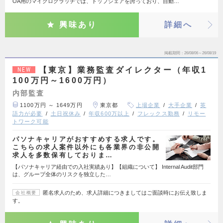
OA用のマイクロクラッチでは、トップシェアを誇っており、自動…
興味あり
詳細へ
掲載期間
26/08/06～26/08/19
【東京】業務監査ダイレクター（年収1
NEW
100万円～1600万円）
内部監査
1100万円 ～ 1649万円
東京都
上場企業
大手企業
英
語力が必要
土日祝休み
年収600万以上
フレックス勤務
リモー
トワーク可能
パソナキャリアがおすすめする求人です。
こちらの求人案件以外にも各業界の非公開
求人を多数保有しておりま…
【パソナキャリア経由での入社実績あり】【組織について】 Internal Audit部門
は、グループ全体のリスクを独立した…
匿名求人のため、求人詳細につきましてはご面談時にお伝え致しま
会社概要
す。