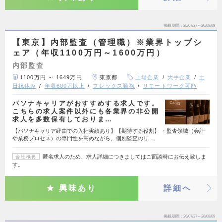
掲載期間
26/07/27～26/08/09
【東京】内部監査（管理職）※業界トップシ
ェア（年収1100万円～1600万円）
内部監査
1100万円 ～ 1649万円
東京都
上場企業
大手企業
土
日祝休み
年収600万以上
フレックス勤務
リモートワーク可能
パソナキャリアがおすすめする求人です。
こちらの求人案件以外にも各業界の非公開
求人を多数保有しておりま…
【パソナキャリア経由での入社実績あり】【期待する役割】 ・監査領域（会計
や業務プロセス）の専門性を高めながら、個別監査のリ…
匿名求人のため、求人詳細につきましてはご面談時にお伝え致しま
会社概要
す。
興味あり
詳細へ
掲載期間
26/07/27～26/08/09