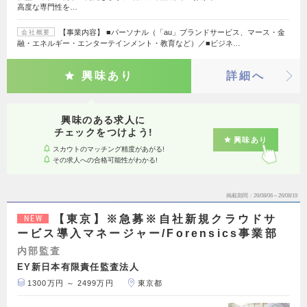
高度な専門性を…
【事業内容】 ■パーソナル（「au」ブランドサービス、マース・金
会社概要
融・エネルギー・エンターテインメント・教育など）／■ビジネ…
興味あり
詳細へ
興味のある求人に
チェックをつけよう!
興味あり
スカウトのマッチング精度があがる!
その求人への合格可能性がわかる!
掲載期間
26/08/06～26/08/19
【東京】※急募※自社新規クラウドサ
NEW
ービス導入マネージャー/Forensics事業部
内部監査
EY新日本有限責任監査法人
1300万円 ～ 2499万円
東京都