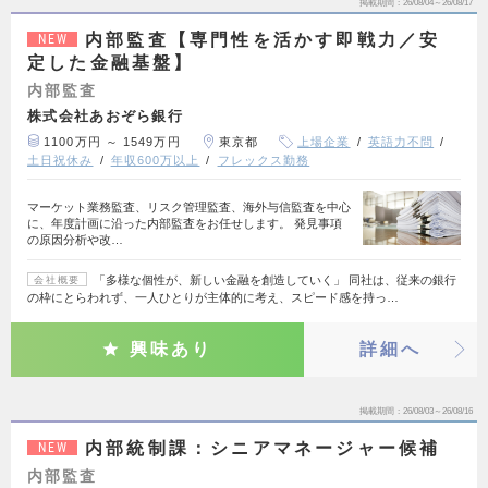
掲載期間
26/08/04～26/08/17
内部監査【専門性を活かす即戦力／安
NEW
定した金融基盤】
内部監査
株式会社あおぞら銀行
1100万円 ～ 1549万円
東京都
上場企業
英語力不問
土日祝休み
年収600万以上
フレックス勤務
マーケット業務監査、リスク管理監査、海外与信監査を中心
に、年度計画に沿った内部監査をお任せします。 発見事項
の原因分析や改…
「多様な個性が、新しい金融を創造していく」 同社は、従来の銀行
会社概要
の枠にとらわれず、一人ひとりが主体的に考え、スピード感を持っ…
興味あり
詳細へ
掲載期間
26/08/03～26/08/16
内部統制課：シニアマネージャー候補
NEW
内部監査