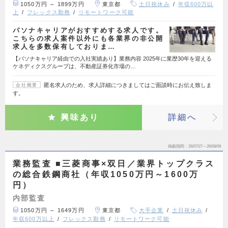
1050万円 ～ 1899万円
東京都
土日祝休み
年収600万以
上
フレックス勤務
リモートワーク可能
パソナキャリアがおすすめする求人です。
こちらの求人案件以外にも各業界の非公開
求人を多数保有しておりま…
【パソナキャリア経由での入社実績あり】業務内容 2025年に業歴30年を迎える
ケネディクスグループは、不動産証券化市場の…
匿名求人のため、求人詳細につきましてはご面談時にお伝え致しま
会社概要
す。
興味あり
詳細へ
掲載期間
26/07/27～26/08/09
業務監査 ■三菱商事×双日／業界トップクラス
の総合鉄鋼商社（年収1050万円～1600万
円）
内部監査
1050万円 ～ 1649万円
東京都
大手企業
土日祝休み
年収600万以上
フレックス勤務
リモートワーク可能