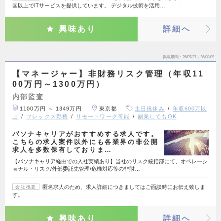
国以上でITサービスを提供しています。 デジタル技術を活用…
興味あり
詳細へ
掲載期間
26/07/27～26/08/09
【マネージャー】非財務リスク管理（年収11
00万円～1300万円）
内部監査
1100万円 ～ 1349万円
東京都
土日祝休み
年収600万以
上
フレックス勤務
リモートワーク可能
副業してもOK
パソナキャリアがおすすめする求人です。
こちらの求人案件以外にも各業界の非公開
求人を多数保有しておりま…
【パソナキャリア経由での入社実績あり】当社のリスク統括部にて、オペレーシ
ョナル・リスク/外部委託先管理/危機対応等の非財…
匿名求人のため、求人詳細につきましてはご面談時にお伝え致しま
会社概要
す。
興味あり
詳細へ