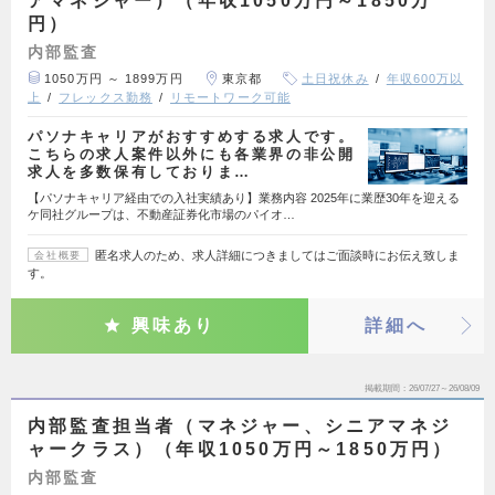
アマネジャー）（年収1050万円～1850万
円）
内部監査
1050万円 ～ 1899万円
東京都
土日祝休み
年収600万以
上
フレックス勤務
リモートワーク可能
パソナキャリアがおすすめする求人です。
こちらの求人案件以外にも各業界の非公開
求人を多数保有しておりま…
【パソナキャリア経由での入社実績あり】業務内容 2025年に業歴30年を迎える
ケ同社グループは、不動産証券化市場のパイオ…
匿名求人のため、求人詳細につきましてはご面談時にお伝え致しま
会社概要
す。
興味あり
詳細へ
掲載期間
26/07/27～26/08/09
内部監査担当者（マネジャー、シニアマネジ
ャークラス）（年収1050万円～1850万円）
内部監査