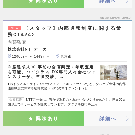
興味あり
詳細へ
掲載期間
26/08/04～26/08/17
【スタッフ】内部通報制度に関する業
NEW
務<1424>
内部監査
株式会社NTTデータ
1200万円 ～ 1449万円
東京都
※厳選求人※ 事前の合否判定・年収査定
も可能。ハイクラス DX専門人材会社ウィ
ンスリーが、年収交渉、…
■ホイッスル・ラインやハラスメント・ホットラインなど、グループ全体の内部
通報制度に関する統括業務 ・部門のマネジメント（目…
NTTデータは、豊かで調和のとれた社会づくりをめざし、世界50ヵ
会社概要
国以上でITサービスを提供しています。 デジタル技術を活用…
興味あり
詳細へ