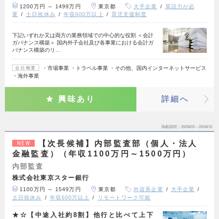
1200万円 ～ 1499万円
東京都
大手企業
英語力が必
要
土日祝休み
年収600万以上
育児支援制度
下記いずれか又は両方の業務領域での中心的な役割 ＜会計
ガバナンス構築＞ 国内外子会社及び各事業における会計ガ
バナンス構築のリ…
・市場事業 ・トラベル事業 ・その他、国内インターネットサービス
会社概要
・海外事業
興味あり
詳細へ
掲載期間
26/08/03～26/08/16
【次長候補】内部監査部（個人・法人
NEW
金融監査）（年収1100万円～1500万円）
内部監査
株式会社東京スター銀行
1100万円 ～ 1549万円
東京都
外資系企業
大手企業
土日祝休み
年収600万以上
リモートワーク可能
★☆【中途入社約8割】他行と比べて上下