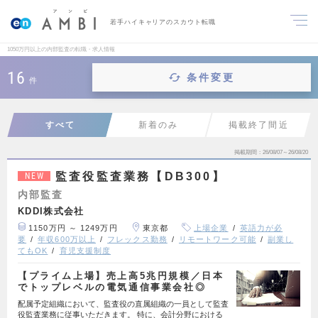
若手ハイキャリアのスカウト転職
1050万円以上の内部監査の転職・求人情報
16
条件変更
件
すべて
新着のみ
掲載終了間近
掲載期間
26/08/07～26/08/20
監査役監査業務【DB300】
NEW
内部監査
KDDI株式会社
1150万円 ～ 1249万円
東京都
上場企業
英語力が必
要
年収600万以上
フレックス勤務
リモートワーク可能
副業し
てもOK
育児支援制度
【プライム上場】売上高5兆円規模／日本
でトップレベルの電気通信事業会社◎
配属予定組織において、監査役の直属組織の一員として監査
役監査業務に従事いただきます。 特に、会計分野における