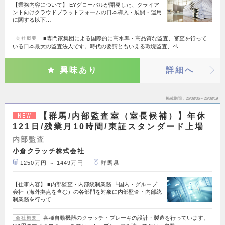
【業務内容について】 EYグローバルが開発した、クライア
ント向けクラウドプラットフォームの日本導入・展開・運用
に関する以下…
■専門家集団による国際的に高水準・高品質な監査、審査を行って
会社概要
いる日本最大の監査法人です。時代の要請ともいえる環境監査、ベ…
興味あり
詳細へ
掲載期間
26/08/06～26/08/19
【群馬/内部監査室（室長候補）】年休
NEW
121日/残業月10時間/東証スタンダード上場
内部監査
小倉クラッチ株式会社
1250万円 ～ 1449万円
群馬県
【仕事内容】 ■内部監査・内部統制業務 ┗国内・グループ
会社（海外拠点を含む）の各部門を対象に内部監査・内部統
制業務を行って…
各種自動機器のクラッチ・ブレーキの設計・製造を行っています。
会社概要