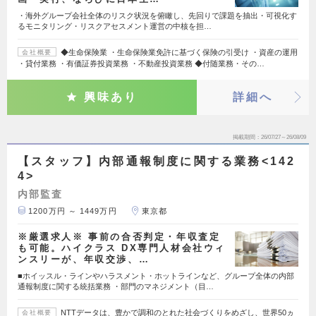
・海外グループ会社全体のリスク状況を俯瞰し、先回りで課題を抽出・可視化す
るモニタリング・リスクアセスメント運営の中核を担…
◆生命保険業 ・生命保険業免許に基づく保険の引受け ・資産の運用
会社概要
・貸付業務 ・有価証券投資業務 ・不動産投資業務 ◆付随業務・その…
興味あり
詳細へ
掲載期間
26/07/27～26/08/09
【スタッフ】内部通報制度に関する業務<142
4>
内部監査
1200万円 ～ 1449万円
東京都
※厳選求人※ 事前の合否判定・年収査定
も可能。ハイクラス DX専門人材会社ウィ
ンスリーが、年収交渉、…
■ホイッスル・ラインやハラスメント・ホットラインなど、グループ全体の内部
通報制度に関する統括業務 ・部門のマネジメント（目…
NTTデータは、豊かで調和のとれた社会づくりをめざし、世界50ヵ
会社概要