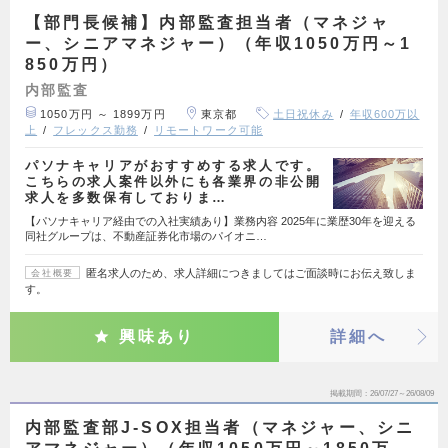
【部門長候補】内部監査担当者（マネジャ
ー、シニアマネジャー）（年収1050万円～1
850万円）
内部監査
1050万円 ～ 1899万円
東京都
土日祝休み
年収600万以
上
フレックス勤務
リモートワーク可能
パソナキャリアがおすすめする求人です。
こちらの求人案件以外にも各業界の非公開
求人を多数保有しておりま…
【パソナキャリア経由での入社実績あり】業務内容 2025年に業歴30年を迎える
同社グループは、不動産証券化市場のパイオニ…
匿名求人のため、求人詳細につきましてはご面談時にお伝え致しま
会社概要
す。
興味あり
詳細へ
掲載期間
26/07/27～26/08/09
内部監査部J-SOX担当者（マネジャー、シニ