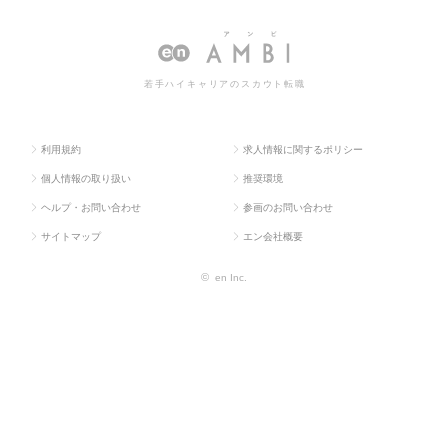
TOP
系
査
情報一覧
若手ハイキャリアのスカウト転職
利用規約
求人情報に関するポリシー
個人情報の取り扱い
推奨環境
ヘルプ・お問い合わせ
参画のお問い合わせ
サイトマップ
エン会社概要
©
en Inc.