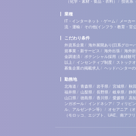
/
（化学・素材・食品・衣料）
技術系
業種
/
IT・インターネット・ゲーム
メーカー
/
流・運輸
その他(インフラ・教育・官公
こだわり条件
/
外資系企業
海外展開あり(日系グローバ
/
/
規事業・新サービス
海外出張
海外折
/
金調達済
ポテンシャル採用（未経験可
/
/
以上
インセンティブ制度
ストックオ
/
募集企業の掲載求人
ヘッドハンターの
勤務地
/
/
/
/
北海道
青森県
岩手県
宮城県
秋
/
/
/
/
福井県
山梨県
長野県
岐阜県
静
/
/
/
/
山口県
徳島県
香川県
愛媛県
高
/
/
ンガポール
インドネシア
フィリピン
/
ル、アルゼンチン等）
オセアニア（オ
（モロッコ、エジプト、UAE、南アフ