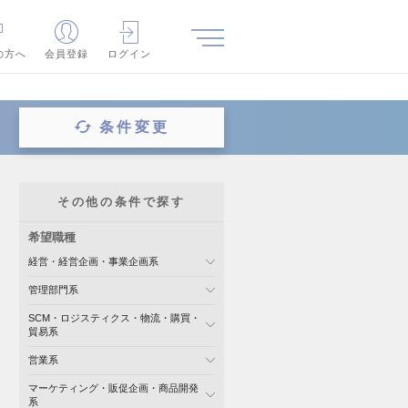
の方へ
会員登録
ログイン
条件変更
その他の条件で探す
希望職種
経営・経営企画・事業企画系
管理部門系
SCM・ロジスティクス・物流・購買・
貿易系
営業系
マーケティング・販促企画・商品開発
系