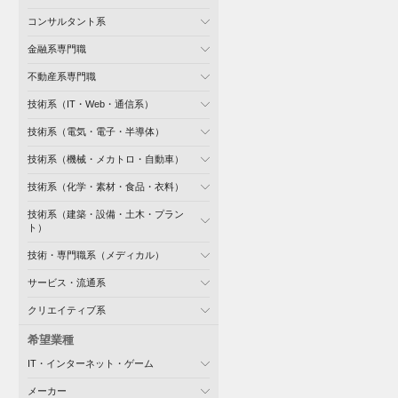
コンサルタント系
金融系専門職
不動産系専門職
技術系（IT・Web・通信系）
技術系（電気・電子・半導体）
技術系（機械・メカトロ・自動車）
技術系（化学・素材・食品・衣料）
技術系（建築・設備・土木・プラン
ト）
技術・専門職系（メディカル）
サービス・流通系
クリエイティブ系
希望業種
IT・インターネット・ゲーム
メーカー