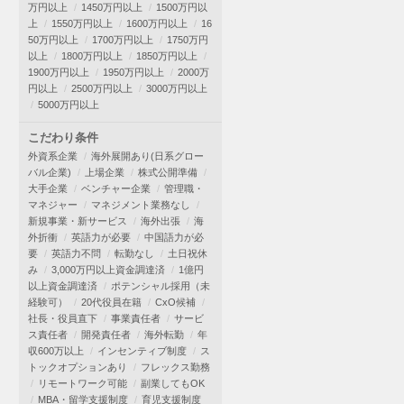
万円以上
1450万円以上
1500万円以
上
1550万円以上
1600万円以上
16
50万円以上
1700万円以上
1750万円
以上
1800万円以上
1850万円以上
1900万円以上
1950万円以上
2000万
円以上
2500万円以上
3000万円以上
5000万円以上
こだわり条件
外資系企業
海外展開あり(日系グロー
バル企業)
上場企業
株式公開準備
大手企業
ベンチャー企業
管理職・
マネジャー
マネジメント業務なし
新規事業・新サービス
海外出張
海
外折衝
英語力が必要
中国語力が必
要
英語力不問
転勤なし
土日祝休
み
3,000万円以上資金調達済
1億円
以上資金調達済
ポテンシャル採用（未
経験可）
20代役員在籍
CxO候補
社長・役員直下
事業責任者
サービ
ス責任者
開発責任者
海外転勤
年
収600万以上
インセンティブ制度
ス
トックオプションあり
フレックス勤務
リモートワーク可能
副業してもOK
MBA・留学支援制度
育児支援制度