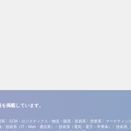
報を掲載しています。
/
/
/
門系
SCM・ロジスティクス・物流・購買・貿易系
営業系
マーケティン
/
/
/
職
技術系（IT・Web・通信系）
技術系（電気・電子・半導体）
技術系