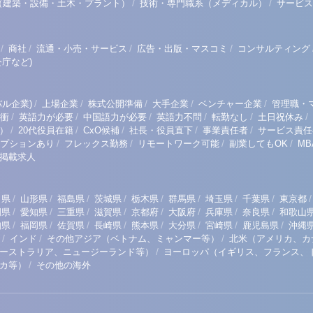
/
/
（建築・設備・土木・プラント）
技術・専門職系（メディカル）
サービス
/
/
/
/
商社
流通・小売・サービス
広告・出版・マスコミ
コンサルティング
庁など)
/
/
/
/
/
ル企業)
上場企業
株式公開準備
大手企業
ベンチャー企業
管理職・
/
/
/
/
/
/
衝
英語力が必要
中国語力が必要
英語力不問
転勤なし
土日祝休み
/
/
/
/
/
）
20代役員在籍
CxO候補
社長・役員直下
事業責任者
サービス責任
/
/
/
/
プションあり
フレックス勤務
リモートワーク可能
副業してもOK
M
掲載求人
/
/
/
/
/
/
/
/
/
田県
山形県
福島県
茨城県
栃木県
群馬県
埼玉県
千葉県
東京都
/
/
/
/
/
/
/
/
岡県
愛知県
三重県
滋賀県
京都府
大阪府
兵庫県
奈良県
和歌山
/
/
/
/
/
/
/
/
知県
福岡県
佐賀県
長崎県
熊本県
大分県
宮崎県
鹿児島県
沖縄
/
/
/
インド
その他アジア（ベトナム、ミャンマー等）
北米（アメリカ、カ
/
ーストラリア、ニュージーランド等）
ヨーロッパ（イギリス、フランス、
/
リカ等）
その他の海外