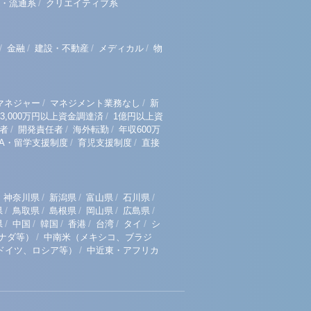
/
・流通系
クリエイティブ系
/
/
/
/
金融
建設・不動産
メディカル
物
/
/
マネジャー
マネジメント業務なし
新
/
3,000万円以上資金調達済
1億円以上資
/
/
/
者
開発責任者
海外転勤
年収600万
/
/
BA・留学支援制度
育児支援制度
直接
/
/
/
/
神奈川県
新潟県
富山県
石川県
/
/
/
/
/
県
鳥取県
島根県
岡山県
広島県
/
/
/
/
/
/
県
中国
韓国
香港
台湾
タイ
シ
/
ナダ等）
中南米（メキシコ、ブラジ
/
ドイツ、ロシア等）
中近東・アフリカ