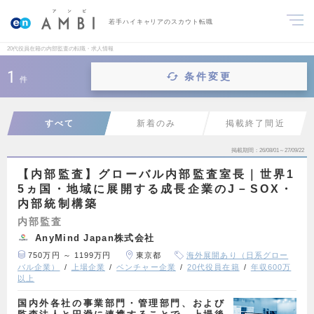
若手ハイキャリアのスカウト転職
20代役員在籍の内部監査の転職・求人情報
1
条件変更
件
すべて
新着のみ
掲載終了間近
掲載期間
26/08/01～27/09/22
【内部監査】グローバル内部監査室長｜世界1
5ヵ国・地域に展開する成長企業のJ－SOX・
内部統制構築
内部監査
AnyMind Japan株式会社
750万円 ～ 1199万円
東京都
海外展開あり（日系グロー
バル企業）
上場企業
ベンチャー企業
20代役員在籍
年収600万
以上
国内外各社の事業部門・管理部門、および