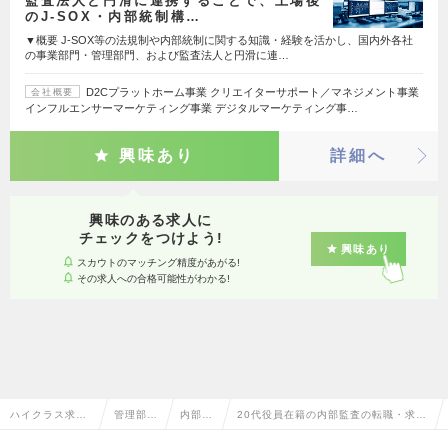
監査法人と円滑に連携することで、上場後
のJ-SOX・内部統制構…
▼概要 J-SOX等の法規制や内部統制に関する知識・経験を活かし、国内外各社
の事業部門・管理部門、および監査法人と円滑に連…
D2Cプラットホーム事業 クリエイターサポート／マネジメント事業
会社概要
インフルエンサーマーケティング事業 デジタルマーケティング事…
興味あり
詳細へ
興味のある求人に
チェックをつけよう!
興味あり
スカウトのマッチング精度があがる!
その求人への合格可能性がわかる!
ハイクラス求人
管理部門
内部監
20代役員在籍の内部監査の転職・求人
TOP
系
査
情報一覧