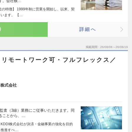
す。会社横…
社の特徴】 1999年秋に営業を開始し、以来、契
います。 【…
り
詳細へ
掲載期間
26/08/06～26/08/19
】リモートワーク可・フルフレックス／
ス株式会社
部監査（3線）業務にご従事いただきます。同
ることから、…
、KDDI株式会社が決済・金融事業の強化を目的
を推進すべ…