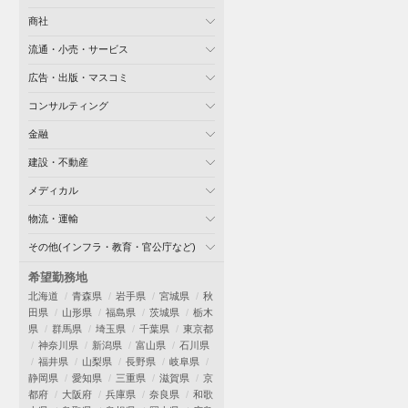
商社
流通・小売・サービス
広告・出版・マスコミ
コンサルティング
金融
建設・不動産
メディカル
物流・運輸
その他(インフラ・教育・官公庁など)
希望勤務地
北海道
青森県
岩手県
宮城県
秋
田県
山形県
福島県
茨城県
栃木
県
群馬県
埼玉県
千葉県
東京都
神奈川県
新潟県
富山県
石川県
福井県
山梨県
長野県
岐阜県
静岡県
愛知県
三重県
滋賀県
京
都府
大阪府
兵庫県
奈良県
和歌