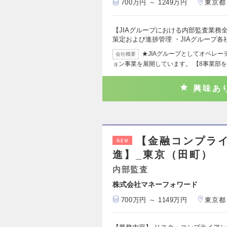
700万円 ～ 1249万円
東京都
【JIAグループにおける内部監査業務
策定および進捗管理 ・JIAグループ各
★JIAグループとしてオペレ
会社概要
ョン事業を展開しています。 【8事業部を
興味あ
【金融コンプラ
NEW
進】_東京（田町）
内部監査
株式会社マネーフォワード
700万円 ～ 1149万円
東京都