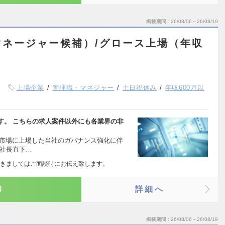
掲載期間
26/08/06～26/08/19
マネージャー候補）/グロース上場（年収
）
上場企業
管理職・マネジャー
土日祝休み
年収600万以
す。 こちらの求人案件以外にも各業界の非
ース市場に上場した当社のガバナンス強化に伴
 社長直下…
きましてはご面談時にお伝え致します。
り
詳細へ
掲載期間
26/08/06～26/08/19