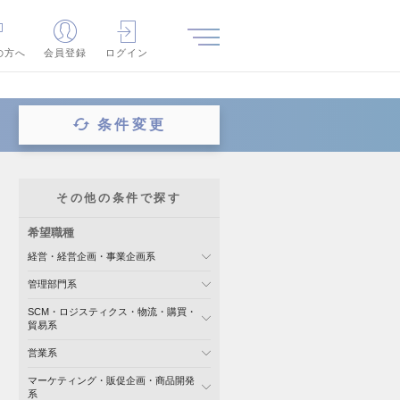
の方へ
会員登録
ログイン
条件変更
その他の条件で探す
希望職種
経営・経営企画・事業企画系
管理部門系
SCM・ロジスティクス・物流・購買・
貿易系
営業系
マーケティング・販促企画・商品開発
系