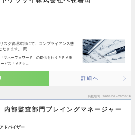
ードケッサイ株式会社へ在籍出
・リスク管理本部にて、コンプライアンス態
ただきます。 既…
「マネーフォワード」の提供を行うＰＦＭ事
サービス「ＭＦク…
り
詳細へ
掲載期間
26/08/06～26/08/19
区】内部監査部門プレイングマネージャー
アドバイザー