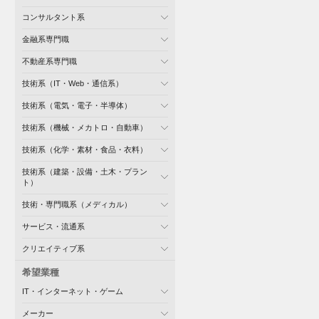
コンサルタント系
金融系専門職
不動産系専門職
技術系（IT・Web・通信系）
技術系（電気・電子・半導体）
技術系（機械・メカトロ・自動車）
技術系（化学・素材・食品・衣料）
技術系（建築・設備・土木・プラン
ト）
技術・専門職系（メディカル）
サービス・流通系
クリエイティブ系
希望業種
IT・インターネット・ゲーム
メーカー