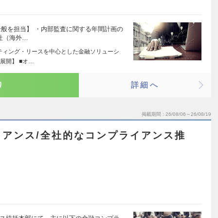
全般を担当】 ・内部監査に関する年間計画の
社（海外…
ーティング・リースを中心とした金融ソリューシ
展開】 ■オ…
り
詳細へ
掲載期間
26/08/06～26/08/19
イアンス/全社的なコンプライアンス推