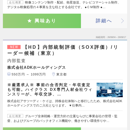
映像コンテンツ制作・配給、衛星放送、テレビコマーシャル制作、
会社概要
デジタル映像処理の４事業を主な柱とする会社です。 ●ＣＭ制作 ●…
興味あり
詳細へ
掲載期間
26/08/04～26/08/17
【HD】内部統制評価（SOX評価）/リ
NEW
ーダー候補（東京）
内部監査
株式会社ADKホールディングス
550万円 ～ 1099万円
東京都
※厳選求人※ 事前の合否判定・年収査定
も可能。ハイクラス DX専門人材会社ウィ
ンスリーが、年収交渉、…
株式会社アサツーディ・ケイは、持株会社体制へと移行したため、株式会社ADK
ホールディングスでのご入社となります。 ▼仕事内…
グループ全体戦略・運営方針の立案ならびに事業会社の管理・監
会社概要
督、およびグループのバックオフィス機能や、働きやすい環境作りや…