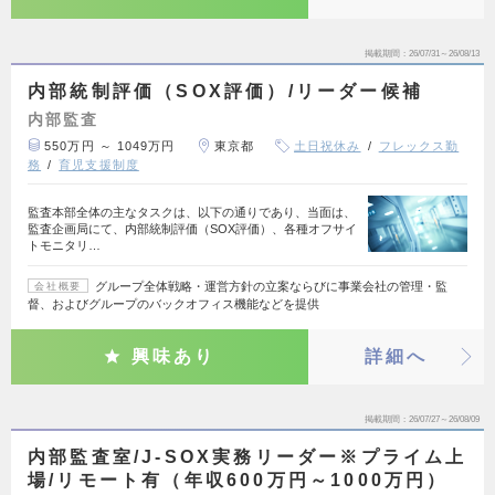
掲載期間
26/07/31～26/08/13
内部統制評価（SOX評価）/リーダー候補
内部監査
550万円 ～ 1049万円
東京都
土日祝休み
フレックス勤
務
育児支援制度
監査本部全体の主なタスクは、以下の通りであり、当面は、
監査企画局にて、内部統制評価（SOX評価）、各種オフサイ
トモニタリ…
グループ全体戦略・運営方針の立案ならびに事業会社の管理・監
会社概要
督、およびグループのバックオフィス機能などを提供
興味あり
詳細へ
掲載期間
26/07/27～26/08/09
内部監査室/J-SOX実務リーダー※プライム上
場/リモート有（年収600万円～1000万円）