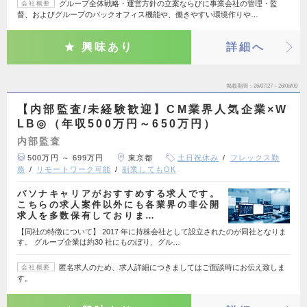
グループ全体戦略・運営方針の立案ならびに事業会社の管理・監
会社概要
督、およびグループのバックオフィス機能や、働きやすい環境作りや…
興味あり
詳細へ
掲載期間
26/07/27～26/08/09
【内部監査/未経験歓迎】CM業界人気企業×W
LB◎（年収500万円～650万円）
内部監査
500万円 ～ 699万円
東京都
土日祝休み
フレックス勤
務
リモートワーク可能
副業してもOK
パソナキャリアがおすすめする求人です。
こちらの求人案件以外にも各業界の非公開
求人を多数保有しておりま…
【同社の特徴について】 2017 年に持株会社として設立されたのが同社となりま
す。 グループ企業は約30 社にものぼり、グル…
匿名求人のため、求人詳細につきましてはご面談時にお伝え致しま
会社概要
す。