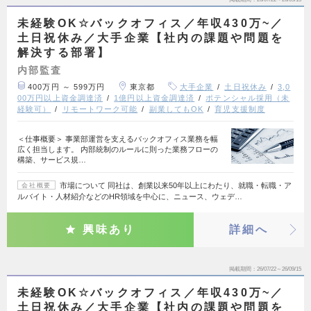
未経験OK☆バックオフィス／年収430万~／
土日祝休み／大手企業【社内の課題や問題を
解決する部署】
内部監査
400万円 ～ 599万円
東京都
大手企業
土日祝休み
3,0
00万円以上資金調達済
1億円以上資金調達済
ポテンシャル採用（未
経験可）
リモートワーク可能
副業してもOK
育児支援制度
＜仕事概要＞ 事業部運営を支えるバックオフィス業務を幅
広く担当します。 内部統制のルールに則った業務フローの
構築、サービス規…
市場について 同社は、創業以来50年以上にわたり、就職・転職・ア
会社概要
ルバイト・人材紹介などのHR領域を中心に、ニュース、ウェデ…
興味あり
詳細へ
掲載期間
26/07/22～26/09/15
未経験OK☆バックオフィス／年収430万~／
土日祝休み／大手企業【社内の課題や問題を