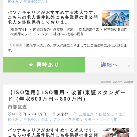
祝休み
年収600万以上
パソナキャリアがおすすめする求人です。
こちらの求人案件以外にも各業界の非公開
求人を多数保有しておりま…
【職務内容】 ・ 内部監査の計画立案、実施 ・ 監査調書作成 ・ 経営陣や各部門
への結果のフィードバック ・ 社内への改善の提言…
匿名求人のため、求人詳細につきましてはご面談時にお伝え致しま
会社概要
す。
興味あり
詳細へ
掲載期間
26/07/27～26/08/09
【ISO運用】ISO運用・改善/東証スタンダー
ド（年収600万円～800万円）
内部監査
600万円 ～ 849万円
東京都
上場企業
転勤なし
土日
祝休み
年収600万以上
フレックス勤務
リモートワーク可能
パソナキャリアがおすすめする求人です。
こちらの求人案件以外にも各業界の非公開