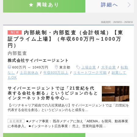
興味あり
詳細へ
掲載期間
26/08/03～26/08/16
内部統制・内部監査（会計領域）【東
NEW
証プライム上場】（年収600万円～1000万
円）
内部監査
株式会社サイバーエージェント
600万円 ～ 1049万円
東京都
上場企業
大手企業
転勤
なし
土日祝休み
年収600万以上
リモートワーク可能
副業して
もOK
サイバーエージェントでは「21世紀を代
表する会社を創る」というビジョンのもと
インターネット分野を中心…
【パソナキャリア経由での入社実績あり】サイバーエージェントでは「21世紀を
代表する会社を創る」というビジョンのもと成長を…
■メディア事業： 既存メディアに加え「ABEMA」を開局、動画事業
会社概要
に本格参入。 ■インターネット広告事業： 売上、営業利益率国…