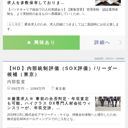
求人を多数保有しておりま…
【パソナキャリア経由での入社実績あり】【募集背景】 管理体制・認証運用体
制を、より実効性のあるものへ再構築していくため、I…
匿名求人のため、求人詳細につきましてはご面談時にお伝え致しま
会社概要
す。
興味あり
詳細へ
掲載期間
26/07/27～26/08/09
【HD】内部統制評価（SOX評価）/リーダー
候補（東京）
内部監査
550万円 ～ 1099万円
東京都
※厳選求人※ 事前の合否判定・年収査定
も可能。ハイクラス DX専門人材会社ウィ
ンスリーが、年収交渉、…
2019年1月に株式会社アサツーディ・ケイは、持株会社体制へと移行したため、
株式会社ADKホールディングスでのご入社とな…