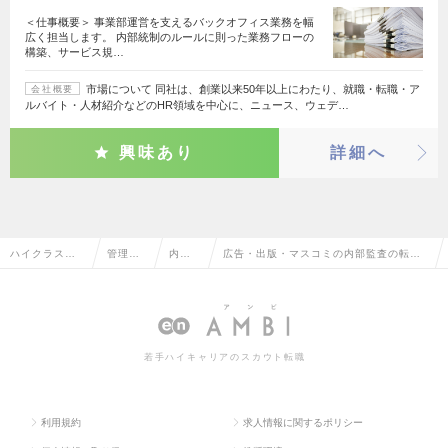
＜仕事概要＞ 事業部運営を支えるバックオフィス業務を幅
広く担当します。 内部統制のルールに則った業務フローの
構築、サービス規…
市場について 同社は、創業以来50年以上にわたり、就職・転職・ア
会社概要
ルバイト・人材紹介などのHR領域を中心に、ニュース、ウェデ…
興味あり
詳細へ
ハイクラス求
管理部
内部監
広告・出版・マスコミの内部監査の転
人TOP
門系
査
職・求人情報一覧
若手ハイキャリアのスカウト転職
利用規約
求人情報に関するポリシー