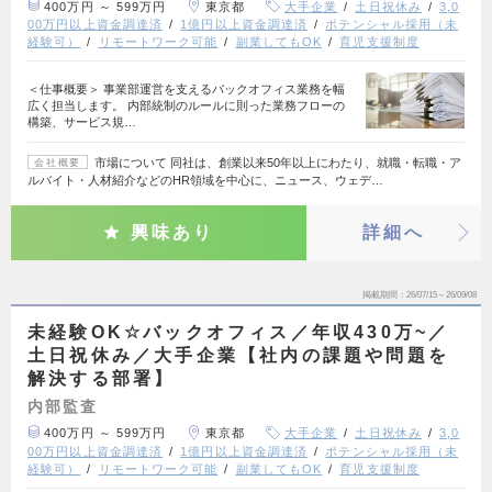
400万円 ～ 599万円
東京都
大手企業
土日祝休み
3,0
00万円以上資金調達済
1億円以上資金調達済
ポテンシャル採用（未
経験可）
リモートワーク可能
副業してもOK
育児支援制度
＜仕事概要＞ 事業部運営を支えるバックオフィス業務を幅
広く担当します。 内部統制のルールに則った業務フローの
構築、サービス規…
市場について 同社は、創業以来50年以上にわたり、就職・転職・ア
会社概要
ルバイト・人材紹介などのHR領域を中心に、ニュース、ウェデ…
興味あり
詳細へ
掲載期間
26/07/15～26/09/08
未経験OK☆バックオフィス／年収430万~／
土日祝休み／大手企業【社内の課題や問題を
解決する部署】
内部監査
400万円 ～ 599万円
東京都
大手企業
土日祝休み
3,0
00万円以上資金調達済
1億円以上資金調達済
ポテンシャル採用（未
経験可）
リモートワーク可能
副業してもOK
育児支援制度