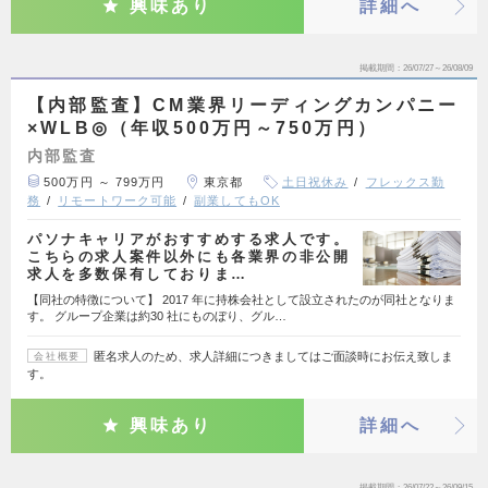
興味あり
詳細へ
掲載期間
26/07/27～26/08/09
【内部監査】CM業界リーディングカンパニー
×WLB◎（年収500万円～750万円）
内部監査
500万円 ～ 799万円
東京都
土日祝休み
フレックス勤
務
リモートワーク可能
副業してもOK
パソナキャリアがおすすめする求人です。
こちらの求人案件以外にも各業界の非公開
求人を多数保有しておりま…
【同社の特徴について】 2017 年に持株会社として設立されたのが同社となりま
す。 グループ企業は約30 社にものぼり、グル…
匿名求人のため、求人詳細につきましてはご面談時にお伝え致しま
会社概要
す。
興味あり
詳細へ
掲載期間
26/07/22～26/09/15