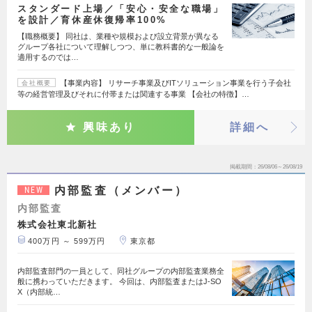
スタンダード上場／「安心・安全な職場」
を設計／育休産休復帰率100%
【職務概要】 同社は、業種や規模および設立背景が異なる
グループ各社について理解しつつ、単に教科書的な一般論を
適用するのでは…
【事業内容】 リサーチ事業及びITソリューション事業を行う子会社
会社概要
等の経営管理及びそれに付帯または関連する事業 【会社の特徴】…
興味あり
詳細へ
掲載期間
26/08/06～26/08/19
内部監査（メンバー）
NEW
内部監査
株式会社東北新社
400万円 ～ 599万円
東京都
内部監査部門の一員として、同社グループの内部監査業務全
般に携わっていただきます。 今回は、内部監査またはJ-SO
X（内部統…