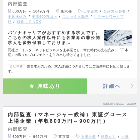
内部監査
600万円 ～ 1049万円
東京都
上場企業
英語力が必要
土日祝休み
年収600万以上
フレックス勤務
リモートワーク可
能
副業してもOK
パソナキャリアがおすすめする求人です。
こちらの求人案件以外にも各業界の非公開
求人を多数保有しておりま…
同社は、インターネットビジネスを主事業とし、常に時代の先を読み、「日本
初」の数々のプロジェクトを生み出し続けてきました。…
匿名求人のため、求人詳細につきましてはご面談時にお伝え致しま
会社概要
す。
興味あり
詳細へ
掲載期間
26/07/27～26/08/09
内部監査（マネージャー候補）東証グロース
上場企業（年収600万円～900万円）
内部監査
600万円 ～ 949万円
東京都
上場企業
転勤なし
土日