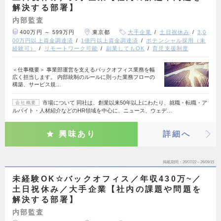
解決する部署】
内部監査
400万円 ～ 599万円
東京都
大手企業
土日祝休み
3,0
00万円以上資金調達済
1億円以上資金調達済
ポテンシャル採用（未
経験可）
リモートワーク可能
副業してもOK
育児支援制度
＜仕事概要＞ 事業部運営を支えるバックオフィス業務を幅
広く担当します。 内部統制のルールに則った業務フローの
構築、サービス規…
市場について 同社は、創業以来50年以上にわたり、就職・転職・ア
会社概要
ルバイト・人材紹介などのHR領域を中心に、ニュース、ウェデ…
興味あり
詳細へ
掲載期間
26/07/22～26/09/15
未経験OK☆バックオフィス／年収430万~／
土日祝休み／大手企業【社内の課題や問題を
解決する部署】
内部監査