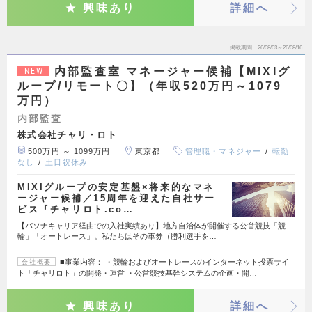
興味あり
詳細へ
掲載期間
26/08/03～26/08/16
内部監査室 マネージャー候補【MIXIグ
NEW
ループ/リモート〇】（年収520万円～1079
万円）
内部監査
株式会社チャリ・ロト
500万円 ～ 1099万円
東京都
管理職・マネジャー
転勤
なし
土日祝休み
MIXIグループの安定基盤×将来的なマネ
ージャー候補／15周年を迎えた自社サー
ビス『チャリロト.co…
【パソナキャリア経由での入社実績あり】地方自治体が開催する公営競技「競
輪」「オートレース」。私たちはその車券（勝利選手を…
■事業内容： ・競輪およびオートレースのインターネット投票サイ
会社概要
ト「チャリロト」の開発・運営 ・公営競技基幹システムの企画・開…
興味あり
詳細へ