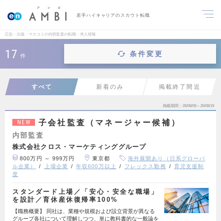
若手ハイキャリアのスカウト転職
広告・出版・マスコミの内部監査の転職・求人情報
17
条件変更
件
すべて
新着のみ
掲載終了間近
掲載期間
26/08/06～26/08/19
子会社監査（マネージャー候補）
NEW
内部監査
株式会社クロス・マーケティンググループ
800万円 ～ 999万円
東京都
海外展開あり（日系グローバ
ル企業）
上場企業
年収600万以上
フレックス勤務
育児支援制
度
スタンダード上場／「安心・安全な職場」
を設計／育休産休復帰率100%
【職務概要】 同社は、業種や規模および設立背景が異なる
グループ各社について理解しつつ、単に教科書的な一般論を