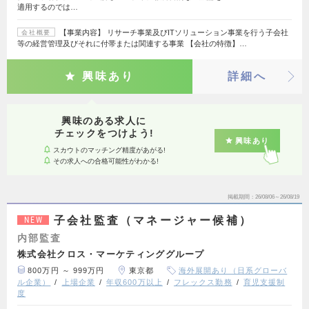
適用するのでは…
【事業内容】 リサーチ事業及びITソリューション事業を行う子会社
会社概要
等の経営管理及びそれに付帯または関連する事業 【会社の特徴】…
興味あり
詳細へ
興味のある求人に
チェックをつけよう!
興味あり
スカウトのマッチング精度があがる!
その求人への合格可能性がわかる!
掲載期間
26/08/06～26/08/19
子会社監査（マネージャー候補）
NEW
内部監査
株式会社クロス・マーケティンググループ
800万円 ～ 999万円
東京都
海外展開あり（日系グローバ
ル企業）
上場企業
年収600万以上
フレックス勤務
育児支援制
度