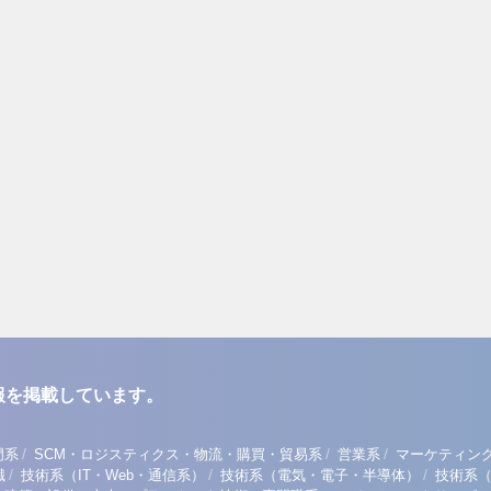
報を掲載しています。
/
/
/
門系
SCM・ロジスティクス・物流・購買・貿易系
営業系
マーケティン
/
/
/
職
技術系（IT・Web・通信系）
技術系（電気・電子・半導体）
技術系