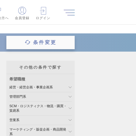
の方へ
会員登録
ログイン
条件変更
その他の条件で探す
希望職種
経営・経営企画・事業企画系
管理部門系
SCM・ロジスティクス・物流・購買・
貿易系
営業系
マーケティング・販促企画・商品開発
系