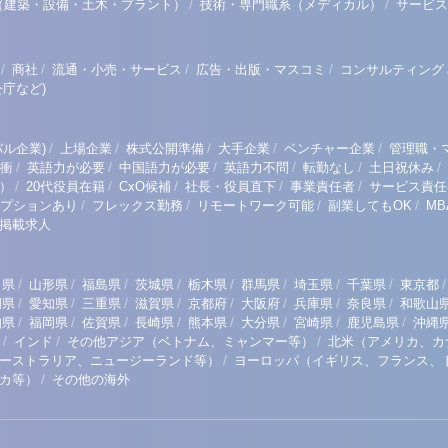
/
/
（建築・設備・土木・プラント）
技術・専門職系（メディカル）
サービス
/
/
/
/
商社
流通・小売・サービス
広告・出版・マスコミ
コンサルティング
庁など)
/
/
/
/
/
ル企業)
上場企業
株式公開準備
大手企業
ベンチャー企業
管理職・
/
/
/
/
/
/
衝
英語力が必要
中国語力が必要
英語力不問
転勤なし
土日祝休み
/
/
/
/
/
）
20代役員在籍
CxO候補
社長・役員直下
事業責任者
サービス責任
/
/
/
/
プションあり
フレックス勤務
リモートワーク可能
副業してもOK
M
掲載求人
/
/
/
/
/
/
/
/
/
田県
山形県
福島県
茨城県
栃木県
群馬県
埼玉県
千葉県
東京都
/
/
/
/
/
/
/
/
岡県
愛知県
三重県
滋賀県
京都府
大阪府
兵庫県
奈良県
和歌山
/
/
/
/
/
/
/
/
知県
福岡県
佐賀県
長崎県
熊本県
大分県
宮崎県
鹿児島県
沖縄
/
/
/
インド
その他アジア（ベトナム、ミャンマー等）
北米（アメリカ、カ
/
ーストラリア、ニュージーランド等）
ヨーロッパ（イギリス、フランス、
/
リカ等）
その他の海外