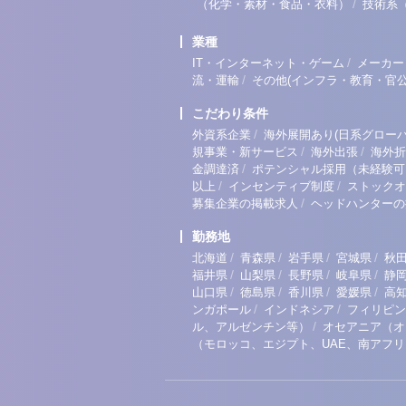
/
（化学・素材・食品・衣料）
技術系
業種
/
IT・インターネット・ゲーム
メーカー
/
流・運輸
その他(インフラ・教育・官公
こだわり条件
/
外資系企業
海外展開あり(日系グローバ
/
/
規事業・新サービス
海外出張
海外折
/
金調達済
ポテンシャル採用（未経験可
/
/
以上
インセンティブ制度
ストックオ
/
募集企業の掲載求人
ヘッドハンターの
勤務地
/
/
/
/
北海道
青森県
岩手県
宮城県
秋
/
/
/
/
福井県
山梨県
長野県
岐阜県
静
/
/
/
/
山口県
徳島県
香川県
愛媛県
高
/
/
ンガポール
インドネシア
フィリピン
/
ル、アルゼンチン等）
オセアニア（オ
（モロッコ、エジプト、UAE、南アフ