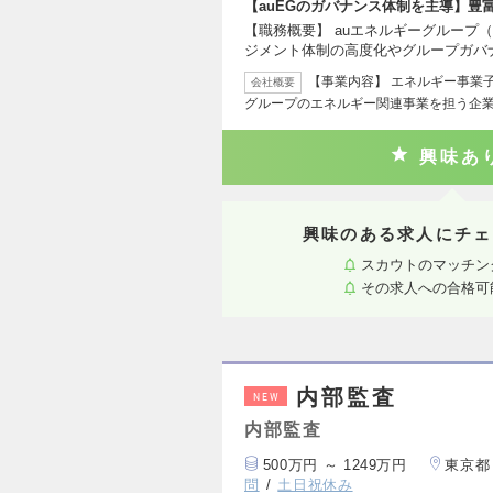
【auEGのガバナンス体制を主導】豊
【職務概要】 auエネルギーグループ
ジメント体制の高度化やグループガバ
【事業内容】 エネルギー事業子
会社概要
グループのエネルギー関連事業を担う企
興味あ
興味のある求人にチェ
スカウトのマッチン
その求人への合格可
内部監査
NEW
内部監査
500万円 ～ 1249万円
東京都
問
土日祝休み