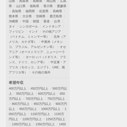
山県
鳥取県
島根県
岡山県
広島
県
山口県
徳島県
香川県
愛媛県
高知県
福岡県
佐賀県
長崎県
熊本県
大分県
宮崎県
鹿児島県
沖縄県
中国
韓国
香港
台湾
タイ
シンガポール
インドネシア
フィリピン
インド
その他アジア
（ベトナム、ミャンマー等）
北米（ア
メリカ、カナダ等）
中南米（メキシ
コ、ブラジル、アルゼンチン等）
オセ
アニア（オーストラリア、ニュージーラ
ンド等）
ヨーロッパ（イギリス、フラ
ンス、ドイツ、ロシア等）
中近東・ア
フリカ（モロッコ、エジプト、UAE、南
アフリカ等）
その他の海外
希望年収
400万円以上
450万円以上
500万円以
上
550万円以上
600万円以上
650
万円以上
700万円以上
750万円以上
800万円以上
850万円以上
900万円
以上
950万円以上
1000万円以上
1
050万円以上
1100万円以上
1150万
円以上
1200万円以上
1250万円以上
1300万円以上
1350万円以上
1400