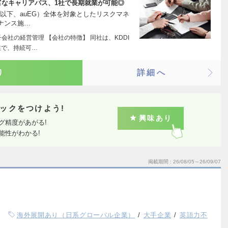
富なキャリアパス、1社で長期就業が可能◎
（以下、auEG）全体を対象としたリスクマネ
ナンス施…
会社の経営管理 【会社の特徴】 同社は、KDDI
業で、持続可…
り
詳細へ
ックをつけよう!
興味あり
グ精度があがる!
能性がわかる!
掲載期間
26/08/05～26/09/07
海外展開あり（日系グローバル企業）
大手企業
英語力不