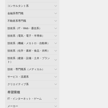
コンサルタント系
金融系専門職
不動産系専門職
技術系（IT・Web・通信系）
技術系（電気・電子・半導体）
技術系（機械・メカトロ・自動車）
技術系（化学・素材・食品・衣料）
技術系（建築・設備・土木・プラン
ト）
技術・専門職系（メディカル）
サービス・流通系
クリエイティブ系
希望業種
IT・インターネット・ゲーム
メーカー