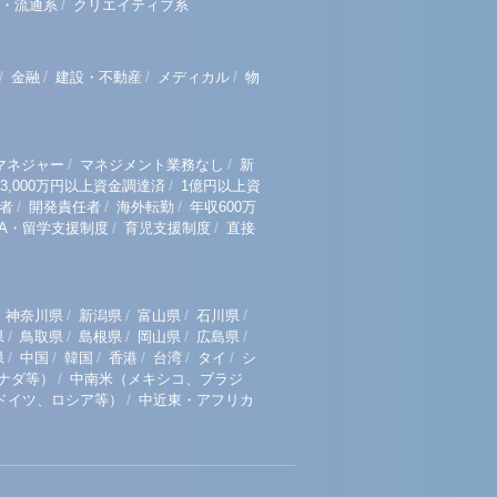
/
・流通系
クリエイティブ系
/
/
/
/
金融
建設・不動産
メディカル
物
/
/
マネジャー
マネジメント業務なし
新
/
3,000万円以上資金調達済
1億円以上資
/
/
/
者
開発責任者
海外転勤
年収600万
/
/
BA・留学支援制度
育児支援制度
直接
/
/
/
/
神奈川県
新潟県
富山県
石川県
/
/
/
/
/
県
鳥取県
島根県
岡山県
広島県
/
/
/
/
/
/
県
中国
韓国
香港
台湾
タイ
シ
/
ナダ等）
中南米（メキシコ、ブラジ
/
ドイツ、ロシア等）
中近東・アフリカ