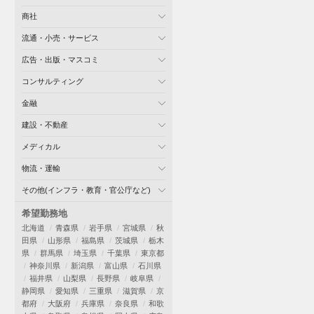
商社
流通・小売・サービス
広告・出版・マスコミ
コンサルティング
金融
建設・不動産
メディカル
物流・運輸
その他(インフラ・教育・官公庁など)
希望勤務地
北海道
青森県
岩手県
宮城県
秋
田県
山形県
福島県
茨城県
栃木
県
群馬県
埼玉県
千葉県
東京都
神奈川県
新潟県
富山県
石川県
福井県
山梨県
長野県
岐阜県
静岡県
愛知県
三重県
滋賀県
京
都府
大阪府
兵庫県
奈良県
和歌