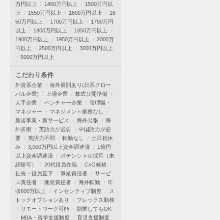
万円以上
1450万円以上
1500万円以
上
1550万円以上
1600万円以上
16
50万円以上
1700万円以上
1750万円
以上
1800万円以上
1850万円以上
1900万円以上
1950万円以上
2000万
円以上
2500万円以上
3000万円以上
5000万円以上
こだわり条件
外資系企業
海外展開あり(日系グロー
バル企業)
上場企業
株式公開準備
大手企業
ベンチャー企業
管理職・
マネジャー
マネジメント業務なし
新規事業・新サービス
海外出張
海
外折衝
英語力が必要
中国語力が必
要
英語力不問
転勤なし
土日祝休
み
3,000万円以上資金調達済
1億円
以上資金調達済
ポテンシャル採用（未
経験可）
20代役員在籍
CxO候補
社長・役員直下
事業責任者
サービ
ス責任者
開発責任者
海外転勤
年
収600万以上
インセンティブ制度
ス
トックオプションあり
フレックス勤務
リモートワーク可能
副業してもOK
MBA・留学支援制度
育児支援制度