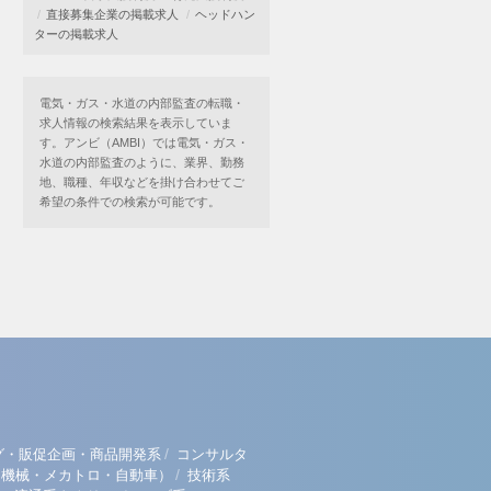
直接募集企業の掲載求人
ヘッドハン
ターの掲載求人
電気・ガス・水道の内部監査の転職・
求人情報の検索結果を表示していま
す。アンビ（AMBI）では電気・ガス・
水道の内部監査のように、業界、勤務
地、職種、年収などを掛け合わせてご
希望の条件での検索が可能です。
/
グ・販促企画・商品開発系
コンサルタ
/
（機械・メカトロ・自動車）
技術系