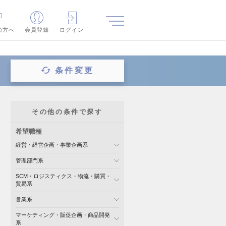
の方へ
会員登録
ログイン
条件変更
その他の条件で探す
希望職種
経営・経営企画・事業企画系
管理部門系
SCM・ロジスティクス・物流・購買・
貿易系
営業系
マーケティング・販促企画・商品開発
系