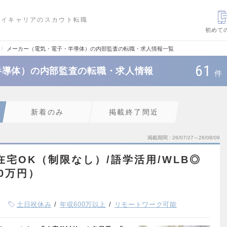
ハイキャリアのスカウト転職
初めて
メーカー（電気・電子・半導体）の内部監査の転職・求人情報一覧
61
半導体）の内部監査の転職・求人情報
件
新着のみ
掲載終了間近
掲載期間
26/07/27～26/08/09
在宅OK（制限なし）/語学活用/WLB◎
00万円）
土日祝休み
年収600万以上
リモートワーク可能