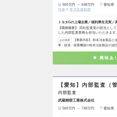
500万円 ～ 649万円
愛知県
可能
育児支援制度
トヨタGの上場企業／福利厚生充実／
【職務概要】 同社監査室の担当とし
した内部監査業務を担当いただきます
【事業内容】 粉末冶金製品と
会社概要
車・鉄道・産業機器の粉末冶金製品や油
興味あ
【愛知】内部監査（
内部監査
武蔵精密工業株式会社
500万円 ～ 749万円
愛知県