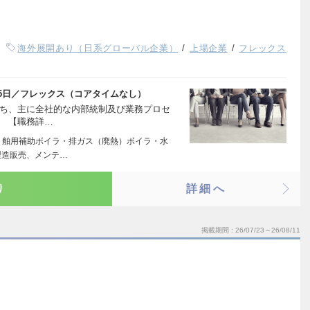
海外展開あり（日系グローバル企業）
上場企業
フレックス
5日／フレックス（コアタイムなし）
のうち、主に全社的な内部統制及び業務プロセ
。 【職務詳…
・舶用補助ボイラ・排ガス（廃熱）ボイラ・水
製造販売、メンテ…
り
詳細へ
掲載期間
26/07/23～26/08/11