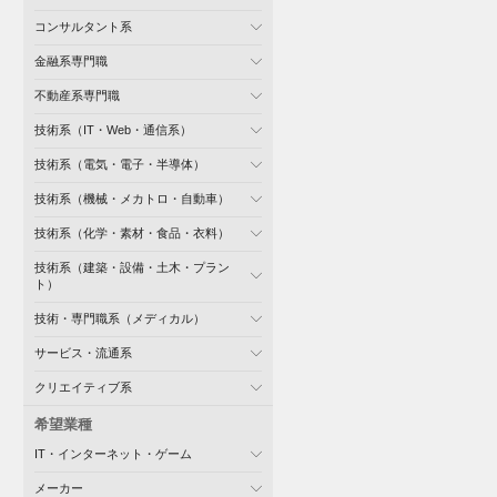
コンサルタント系
金融系専門職
不動産系専門職
技術系（IT・Web・通信系）
技術系（電気・電子・半導体）
技術系（機械・メカトロ・自動車）
技術系（化学・素材・食品・衣料）
技術系（建築・設備・土木・プラン
ト）
技術・専門職系（メディカル）
サービス・流通系
クリエイティブ系
希望業種
IT・インターネット・ゲーム
メーカー