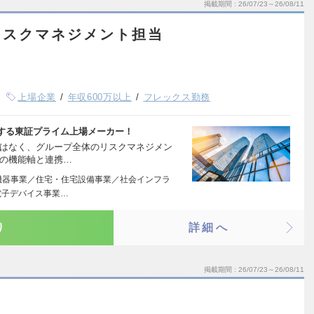
掲載期間
26/07/23～26/08/11
リスクマネジメント担当
上場企業
年収600万以上
フレックス勤務
する東証プライム上場メーカー！
事はなく、グループ全体のリスクマネジメン
他の機能軸と連携…
機器事業／住宅・住宅設備事業／社会インフラ
電子デバイス事業…
り
詳細へ
掲載期間
26/07/23～26/08/11