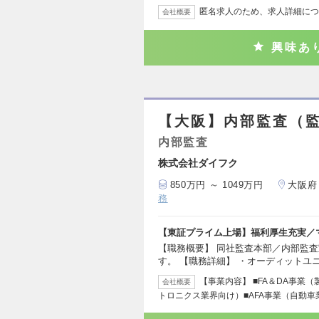
匿名求人のため、求人詳細につ
会社概要
興味あ
【大阪】内部監査（
内部監査
株式会社ダイフク
850万円 ～ 1049万円
大阪府
務
【東証プライム上場】福利厚生充実／
【職務概要】 同社監査本部／内部監
す。 【職務詳細】 ・オーディットユ
【事業内容】 ■FA＆DA事業
会社概要
トロニクス業界向け）■AFA事業（自動車