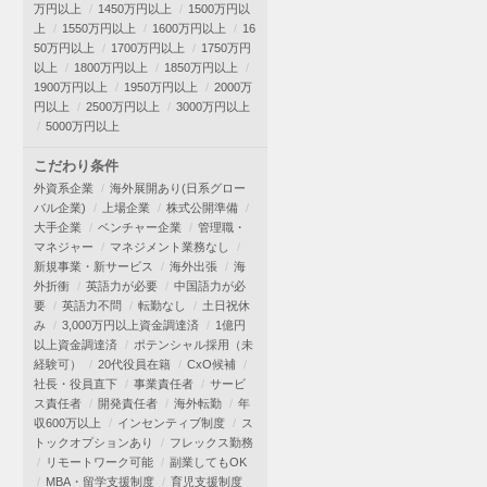
万円以上
1450万円以上
1500万円以
上
1550万円以上
1600万円以上
16
50万円以上
1700万円以上
1750万円
以上
1800万円以上
1850万円以上
1900万円以上
1950万円以上
2000万
円以上
2500万円以上
3000万円以上
5000万円以上
こだわり条件
外資系企業
海外展開あり(日系グロー
バル企業)
上場企業
株式公開準備
大手企業
ベンチャー企業
管理職・
マネジャー
マネジメント業務なし
新規事業・新サービス
海外出張
海
外折衝
英語力が必要
中国語力が必
要
英語力不問
転勤なし
土日祝休
み
3,000万円以上資金調達済
1億円
以上資金調達済
ポテンシャル採用（未
経験可）
20代役員在籍
CxO候補
社長・役員直下
事業責任者
サービ
ス責任者
開発責任者
海外転勤
年
収600万以上
インセンティブ制度
ス
トックオプションあり
フレックス勤務
リモートワーク可能
副業してもOK
MBA・留学支援制度
育児支援制度