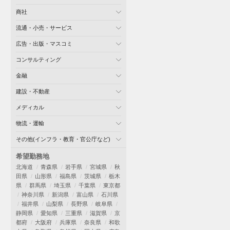
商社
流通・小売・サービス
広告・出版・マスコミ
コンサルティング
金融
建設・不動産
メディカル
物流・運輸
その他(インフラ・教育・官公庁など)
希望勤務地
北海道
青森県
岩手県
宮城県
秋
田県
山形県
福島県
茨城県
栃木
県
群馬県
埼玉県
千葉県
東京都
神奈川県
新潟県
富山県
石川県
福井県
山梨県
長野県
岐阜県
静岡県
愛知県
三重県
滋賀県
京
都府
大阪府
兵庫県
奈良県
和歌