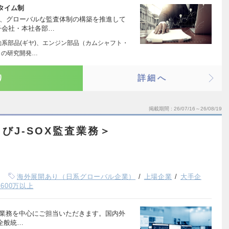
タイム制
て、グローバルな監査体制の構築を推進して
子会社・本社各部…
動系部品(ギヤ)、エンジン部品（カムシャフト・
）の研究開発…
り
詳細へ
掲載期間
26/07/16～26/08/19
びJ-SOX監査業務＞
海外展開あり（日系グローバル企業）
上場企業
大手企
600万以上
監査業務を中心にご担当いただきます。国内外
全般統…