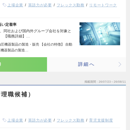
上場企業
英語力が必要
フレックス勤務
リモートワーク
高い定着率
て、同社および国内外グループ会社を対象と
。 【職務詳細】…
油圧機器製品の製造・販売 【会社の特徴】 自動
圧機器製品の製造…
り
詳細へ
掲載期間
26/07/23～26/08/11
管理職候補）
上場企業
英語力が必要
フレックス勤務
育児支援制度