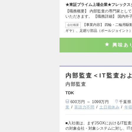
★東証プライム上場企業★フレックス
【職務概要】 内部監査の専門家とし
いただきます。 【職務詳細】 国内外
【事業内容】 四輪・二輪用駆
会社概要
ギヤ）、足廻り部品（ボールジョイント
興味あ
内部監査＜IT監査およ
内部監査
TDK
600万円 ～ 1099万円
千葉県
業
英語力不問
土日祝休み
年収
■入社後は、まずJSOXにおけるIT
の対象会社・対象システムに対し、IT