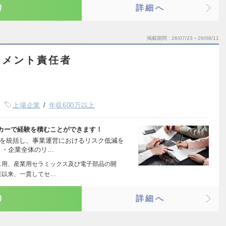
り
詳細へ
掲載期間
26/07/23～26/08/11
ジメント責任者
上場企業
年収600万以上
カーで経験を積むことができます！
般を統括し、事業運営におけるリスク低減を
 ・企業全体のリ…
ス用、産業用セラミックス及び電子部品の開
業以来、一貫してセ…
り
詳細へ