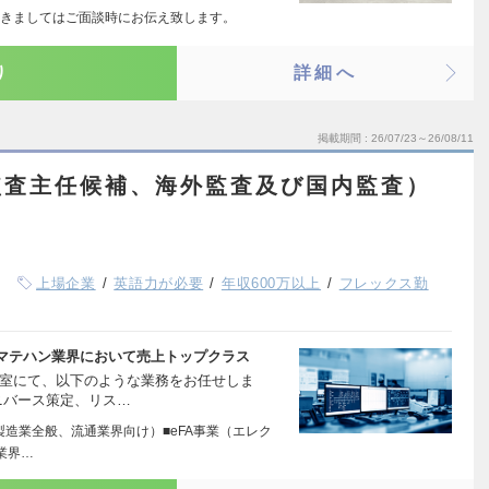
きましてはご面談時にお伝え致します。
り
詳細へ
掲載期間
26/07/23～26/08/11
監査主任候補、海外監査及び国内監査）
上場企業
英語力が必要
年収600万以上
フレックス勤
マテハン業界において売上トップクラス
査室にて、以下のような業務をお任せしま
ニバース策定、リス…
（製造業全般、流通業界向け）■eFA事業（エレク
業界…