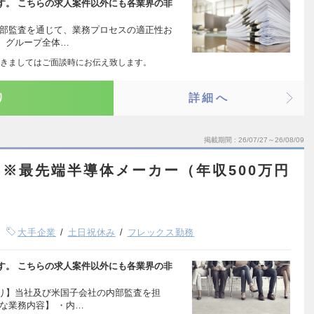
す。 こちらの求人案件以外にも各業界の非
内部監査を通じて、業務プロセスの適正性お
、グループ全体…
きましてはご面談時にお伝え致します。
り
詳細へ
掲載期間
26/07/27～26/08/09
※最先端半導体メーカー（年収500万円
大手企業
土日祝休み
フレックス勤務
す。 こちらの求人案件以外にも各業界の非
り】当社及び米国子会社の内部監査を担
な業務内容】 ・内…