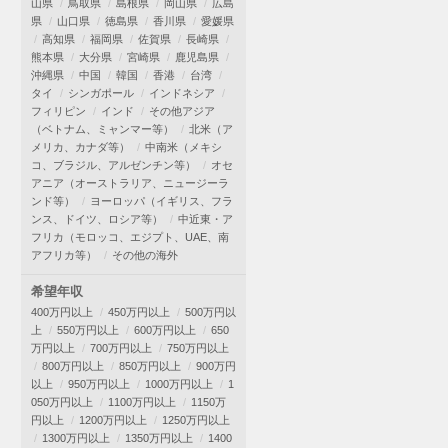
山県
鳥取県
島根県
岡山県
広島
県
山口県
徳島県
香川県
愛媛県
高知県
福岡県
佐賀県
長崎県
熊本県
大分県
宮崎県
鹿児島県
沖縄県
中国
韓国
香港
台湾
タイ
シンガポール
インドネシア
フィリピン
インド
その他アジア
（ベトナム、ミャンマー等）
北米（ア
メリカ、カナダ等）
中南米（メキシ
コ、ブラジル、アルゼンチン等）
オセ
アニア（オーストラリア、ニュージーラ
ンド等）
ヨーロッパ（イギリス、フラ
ンス、ドイツ、ロシア等）
中近東・ア
フリカ（モロッコ、エジプト、UAE、南
アフリカ等）
その他の海外
希望年収
400万円以上
450万円以上
500万円以
上
550万円以上
600万円以上
650
万円以上
700万円以上
750万円以上
800万円以上
850万円以上
900万円
以上
950万円以上
1000万円以上
1
050万円以上
1100万円以上
1150万
円以上
1200万円以上
1250万円以上
1300万円以上
1350万円以上
1400