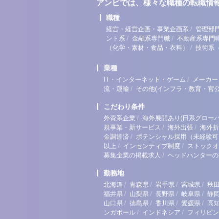
アンビでは、様々な職種の転職情
職種
/
経営・経営企画・事業企画系
管理部
/
/
ント系
金融系専門職
不動産系専門
/
（化学・素材・食品・衣料）
技術系
業種
/
IT・インターネット・ゲーム
メーカー
/
流・運輸
その他(インフラ・教育・官公
こだわり条件
/
外資系企業
海外展開あり(日系グローバ
/
/
規事業・新サービス
海外出張
海外折
/
金調達済
ポテンシャル採用（未経験可
/
/
以上
インセンティブ制度
ストックオ
/
募集企業の掲載求人
ヘッドハンターの
勤務地
/
/
/
/
北海道
青森県
岩手県
宮城県
秋
/
/
/
/
福井県
山梨県
長野県
岐阜県
静
/
/
/
/
山口県
徳島県
香川県
愛媛県
高
/
/
ンガポール
インドネシア
フィリピン