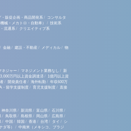
/
グ・販促企画・商品開発系
コンサルタ
/
（機械・メカトロ・自動車）
技術系
/
・流通系
クリエイティブ系
/
/
/
/
金融
建設・不動産
メディカル
物
/
/
マネジャー
マネジメント業務なし
新
/
3,000万円以上資金調達済
1億円以上資
/
/
/
者
開発責任者
海外転勤
年収600万
/
/
BA・留学支援制度
育児支援制度
直接
/
/
/
/
神奈川県
新潟県
富山県
石川県
/
/
/
/
/
県
鳥取県
島根県
岡山県
広島県
/
/
/
/
/
/
県
中国
韓国
香港
台湾
タイ
シ
/
ナダ等）
中南米（メキシコ、ブラジ