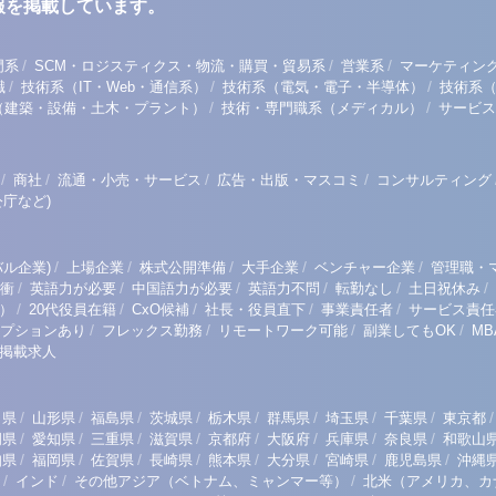
報を掲載しています。
/
/
/
門系
SCM・ロジスティクス・物流・購買・貿易系
営業系
マーケティン
/
/
/
職
技術系（IT・Web・通信系）
技術系（電気・電子・半導体）
技術系
/
/
（建築・設備・土木・プラント）
技術・専門職系（メディカル）
サービス
/
/
/
/
商社
流通・小売・サービス
広告・出版・マスコミ
コンサルティング
庁など)
/
/
/
/
/
ル企業)
上場企業
株式公開準備
大手企業
ベンチャー企業
管理職・
/
/
/
/
/
/
衝
英語力が必要
中国語力が必要
英語力不問
転勤なし
土日祝休み
/
/
/
/
/
）
20代役員在籍
CxO候補
社長・役員直下
事業責任者
サービス責任
/
/
/
/
プションあり
フレックス勤務
リモートワーク可能
副業してもOK
M
掲載求人
/
/
/
/
/
/
/
/
/
田県
山形県
福島県
茨城県
栃木県
群馬県
埼玉県
千葉県
東京都
/
/
/
/
/
/
/
/
岡県
愛知県
三重県
滋賀県
京都府
大阪府
兵庫県
奈良県
和歌山
/
/
/
/
/
/
/
/
知県
福岡県
佐賀県
長崎県
熊本県
大分県
宮崎県
鹿児島県
沖縄
/
/
/
インド
その他アジア（ベトナム、ミャンマー等）
北米（アメリカ、カ