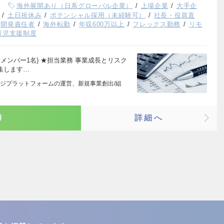
海外展開あり（日系グローバル企業）
上場企業
大手企
土日祝休み
ポテンシャル採用（未経験可）
社長・役員直
開発責任者
海外転勤
年収600万以上
フレックス勤務
リモ
育児支援制度
メンバー1名) ★担当業務 事業成長とリスク
集します…
ジプラットフォームの運営、新規事業創出/組
り
詳細へ