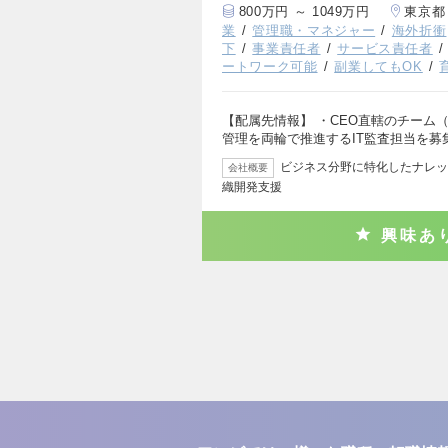
800万円 ～ 1049万円
東京都
業
管理職・マネジャー
海外折衝
下
事業責任者
サービス責任者
ートワーク可能
副業してもOK
【配属先情報】 ・CEO直轄のチーム（
管理を両輪で推進するIT監査担当を募
ビジネス分野に特化したナレッ
会社概要
織開発支援
興味あ