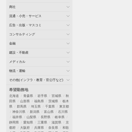
商社
流通・小売・サービス
広告・出版・マスコミ
コンサルティング
金融
建設・不動産
メディカル
物流・運輸
その他(インフラ・教育・官公庁など)
希望勤務地
北海道
青森県
岩手県
宮城県
秋
田県
山形県
福島県
茨城県
栃木
県
群馬県
埼玉県
千葉県
東京都
神奈川県
新潟県
富山県
石川県
福井県
山梨県
長野県
岐阜県
静岡県
愛知県
三重県
滋賀県
京
都府
大阪府
兵庫県
奈良県
和歌