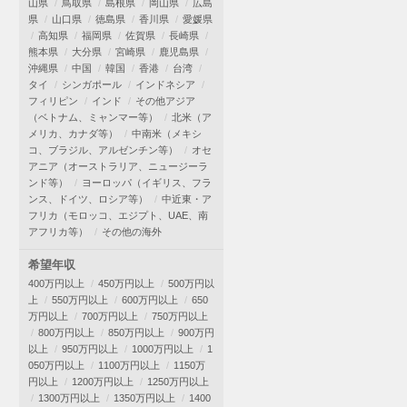
山県
鳥取県
島根県
岡山県
広島
県
山口県
徳島県
香川県
愛媛県
高知県
福岡県
佐賀県
長崎県
熊本県
大分県
宮崎県
鹿児島県
沖縄県
中国
韓国
香港
台湾
タイ
シンガポール
インドネシア
フィリピン
インド
その他アジア
（ベトナム、ミャンマー等）
北米（ア
メリカ、カナダ等）
中南米（メキシ
コ、ブラジル、アルゼンチン等）
オセ
アニア（オーストラリア、ニュージーラ
ンド等）
ヨーロッパ（イギリス、フラ
ンス、ドイツ、ロシア等）
中近東・ア
フリカ（モロッコ、エジプト、UAE、南
アフリカ等）
その他の海外
希望年収
400万円以上
450万円以上
500万円以
上
550万円以上
600万円以上
650
万円以上
700万円以上
750万円以上
800万円以上
850万円以上
900万円
以上
950万円以上
1000万円以上
1
050万円以上
1100万円以上
1150万
円以上
1200万円以上
1250万円以上
1300万円以上
1350万円以上
1400