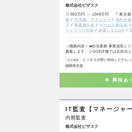
株式会社ビザスク
800万円 ～ 1049万円
東京都
業
管理職・マネジャー
海外折衝
下
事業責任者
サービス責任者
ートワーク可能
副業してもOK
＜職務内容＞ ■担当業務 事業成長と
募集します。 J-SOX評価では主担当
ビジネス分野に特化したナレッ
会社概要
織開発支援
興味あ
IT監査【マネージャー
内部監査
株式会社ビザスク