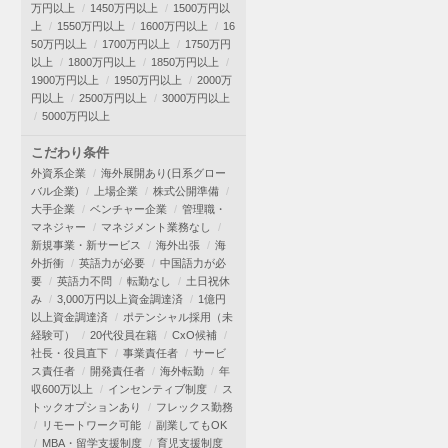
万円以上
1450万円以上
1500万円以
上
1550万円以上
1600万円以上
16
50万円以上
1700万円以上
1750万円
以上
1800万円以上
1850万円以上
1900万円以上
1950万円以上
2000万
円以上
2500万円以上
3000万円以上
5000万円以上
こだわり条件
外資系企業
海外展開あり(日系グロー
バル企業)
上場企業
株式公開準備
大手企業
ベンチャー企業
管理職・
マネジャー
マネジメント業務なし
新規事業・新サービス
海外出張
海
外折衝
英語力が必要
中国語力が必
要
英語力不問
転勤なし
土日祝休
み
3,000万円以上資金調達済
1億円
以上資金調達済
ポテンシャル採用（未
経験可）
20代役員在籍
CxO候補
社長・役員直下
事業責任者
サービ
ス責任者
開発責任者
海外転勤
年
収600万以上
インセンティブ制度
ス
トックオプションあり
フレックス勤務
リモートワーク可能
副業してもOK
MBA・留学支援制度
育児支援制度