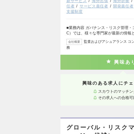
新サービス
海外出張
海外折衝
任者
サービス責任者
開発責任者
支援制度
■業務内容 ガバナンス・リスク管理・
C）では、様々な専門家が最新の情報
監査およびアシュアランス コン
会社概要
務
興味あ
興味のある求人にチェ
スカウトのマッチン
その求人への合格可
グローバル・リスク