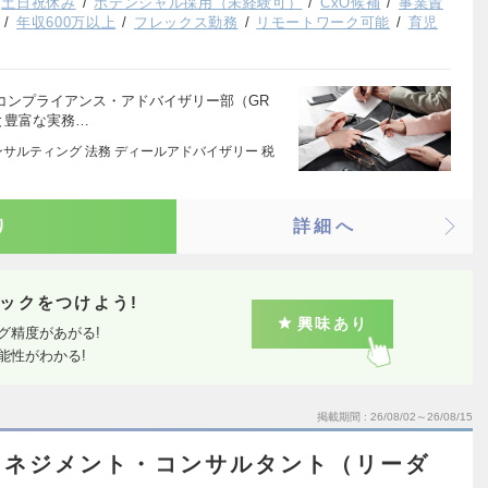
土日祝休み
ポテンシャル採用（未経験可）
CxO候補
事業責
年収600万以上
フレックス勤務
リモートワーク可能
育児
コンプライアンス・アドバイザリー部（GR
と豊富な実務…
サルティング 法務 ディールアドバイザリー 税
り
詳細へ
ックをつけよう!
興味あり
グ精度があがる!
能性がわかる!
掲載期間
26/08/02～26/08/15
マネジメント・コンサルタント（リーダ