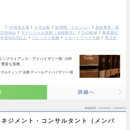
外資系企業
大手企業
管理職・マネジャー
新規事業・新
土日祝休み
ポテンシャル採用（未経験可）
CxO候補
事業責任
年収600万以上
フレックス勤務
リモートワーク可能
育児支
コンプライアンス・アドバイザリー部（GR
と豊富な実務…
サルティング 法務 ディールアドバイザリー 税
り
詳細へ
掲載期間
26/08/02～26/08/15
マネジメント・コンサルタント（メンバ