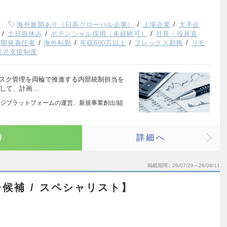
海外展開あり（日系グローバル企業）
上場企業
大手企
土日祝休み
ポテンシャル採用（未経験可）
社長・役員直
開発責任者
海外転勤
年収600万以上
フレックス勤務
リモ
育児支援制度
リスク管理を両輪で推進する内部統制担当を
として、計画…
ジプラットフォームの運営、新規事業創出/組
り
詳細へ
掲載期間
26/07/29～26/08/11
候補 / スペシャリスト】