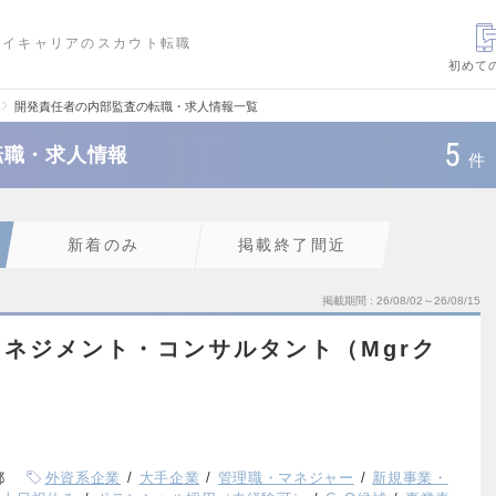
ハイキャリアのスカウト転職
初めて
開発責任者の内部監査の転職・求人情報一覧
5
転職・求人情報
件
新着のみ
掲載終了間近
掲載期間
26/08/02～26/08/15
ネジメント・コンサルタント（Mgrク
都
外資系企業
大手企業
管理職・マネジャー
新規事業・