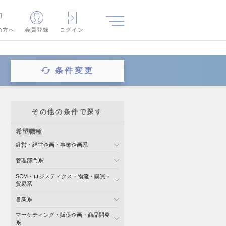
の方へ
会員登録
ログイン
条件変更
その他の条件で探す
希望職種
経営・経営企画・事業企画系
管理部門系
SCM・ロジスティクス・物流・購買・
貿易系
営業系
マーケティング・販促企画・商品開発
系