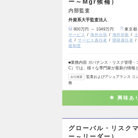
ー～Mgr候補）
内部監査
外資系大手監査法人
800万円 ～ 1049万円
東京都
サービス
海外出張
海外折衝
者
サービス責任者
開発責任者
援制度
■業務内容 ガバナンス・リスク管理・
C）では、様々な専門家が最新の情報
監査およびアシュアランス コン
会社概要
務
興味あ
グローバル・リスク
ー～リーダー）