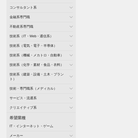
コンサルタント系
金融系専門職
不動産系専門職
技術系（IT・Web・通信系）
技術系（電気・電子・半導体）
技術系（機械・メカトロ・自動車）
技術系（化学・素材・食品・衣料）
技術系（建築・設備・土木・プラン
ト）
技術・専門職系（メディカル）
サービス・流通系
クリエイティブ系
希望業種
IT・インターネット・ゲーム
メーカー