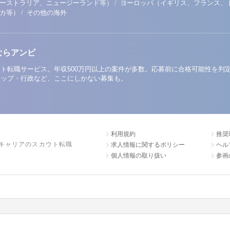
/
ーストラリア、ニュージーランド等）
ヨーロッパ（イギリス、フランス、
/
リカ等）
その他の海外
ならアンビ
ト転職サービス。年収500万円以上の案件が多数。応募前に合格可能性を判
アップ・行政など、ここにしかない募集も。
利用規約
推奨
キャリアのスカウト転職
求人情報に関するポリシー
ヘル
個人情報の取り扱い
参画