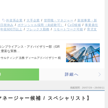
外資系企業
大手企業
管理職・マネジャー
新規事業・新
土日祝休み
ポテンシャル採用（未経験可）
CxO候補
事業責任
年収600万以上
フレックス勤務
リモートワーク可能
育児支
コンプライアンス・アドバイザリー部（GR
と豊富な実務…
サルティング 法務 ディールアドバイザリー 税
り
詳細へ
掲載期間
26/07/29～26/08/11
マネージャー候補 / スペシャリスト】