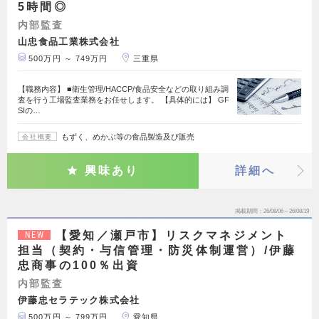
5時間◎
内部監査
山忠食品工業株式会社
500万円 ～ 749万円
三重県
【職務内容】 ■衛生管理/HACCP/食品安全などの取り組み調
査を行う工場監査業務をお任せします。 【具体的には】 GF
SIの…
もずく、めかぶ等の食品製造及び販売
会社概要
興味あり
詳細へ
掲載期間
26/08/06～26/08/19
【愛知／瀬戸市】リスクマネジメント
NEW
担当（契約・与信管理・防災体制運営）/伊藤
忠商事の100％出資
内部監査
伊藤忠セラテック株式会社
500万円 ～ 799万円
愛知県