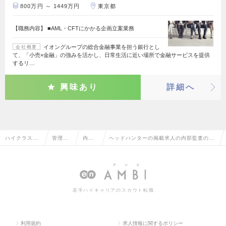
800万円 ～ 1449万円
東京都
【職務内容】 ■AML・CFTにかかる企画立案業務
イオングループの総合金融事業を担う銀行とし
会社概要
て、「小売×金融」の強みを活かし、日常生活に近い場所で金融サービスを提供
するリ…
興味あり
詳細へ
ハイクラス求
管理部
内部
ヘッドハンターの掲載求人の内部監査の転
人TOP
門系
監査
職・求人情報一覧
若手ハイキャリアのスカウト転職
利用規約
求人情報に関するポリシー