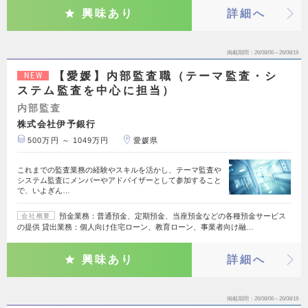
興味あり
詳細へ
掲載期間
26/08/06～26/08/19
【愛媛】内部監査職（テーマ監査・シ
NEW
ステム監査を中心に担当）
内部監査
株式会社伊予銀行
500万円 ～ 1049万円
愛媛県
これまでの監査業務の経験やスキルを活かし、テーマ監査や
システム監査にメンバーやアドバイザーとして参加すること
で、いよぎん…
預金業務：普通預金、定期預金、当座預金などの各種預金サービス
会社概要
の提供 貸出業務：個人向け住宅ローン、教育ローン、事業者向け融…
興味あり
詳細へ
掲載期間
26/08/06～26/08/19