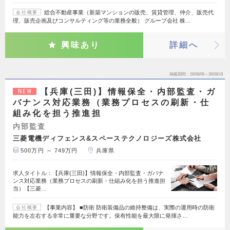
総合不動産事業（新築マンションの販売、賃貸管理、仲介、販売代
会社概要
理、販売企画及びコンサルティング等の業務全般） グループ会社 株…
興味あり
詳細へ
掲載期間
26/08/06～26/08/19
【兵庫(三田)】情報保全・内部監査・ガ
NEW
バナンス対応業務（業務プロセスの刷新・仕
組み化を担う推進担
内部監査
三菱電機ディフェンス&スペーステクノロジーズ株式会社
500万円 ～ 749万円
兵庫県
求人タイトル：【兵庫(三田)】情報保全・内部監査・ガバナ
ンス対応業務（業務プロセスの刷新・仕組み化を担う推進担
当）【三菱…
【事業内容】 ■防衛 防衛装備品の維持整備は、実際の運用時の防衛
会社概要
能力を左右する非常に重要な分野です。保有性能を最大限に発揮さ…