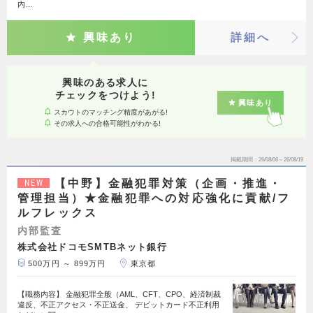
内…
興味あり
詳細へ
興味のある求人に
チェックをつけよう!
興味あり
スカウトのマッチング精度があがる!
その求人への合格可能性がわかる!
掲載期間
26/08/06～26/08/19
【中野】金融犯罪対策（企画・推進・
NEW
管理担当）★金融犯罪への対応強化に貢献/フ
ルフレックス
内部監査
株式会社ドコモSMTBネット銀行
500万円 ～ 899万円
東京都
【職務内容】 金融犯罪全般（AML、CFT、CPO、経済制裁
違反、不正アクセス・不正送金、 デビットカード不正利用