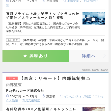
500万円 ～ 749万円
神奈川県
上場企業
英語力が必
要
東証プライム上場／業界トップクラスの技
術商社／大手メーカーと取引複数
【職務概要】 同社の内部監査室にて、国内外のグループ会
社や拠点（約80箇所）を対象とした内部監査および内部統制
業務を担当し…
【事業内容】 半導体・集積回路などの電子部品の輸出入、販売、開
会社概要
発、加工、電子機器並びにそれらの周辺機器及び付属品の開発、輸…
興味あり
詳細へ
掲載期間
26/08/06～26/08/19
【東京：リモート】内部統制担当
NEW
内部監査
PayPayカード株式会社
500万円 ～ 749万円
東京都
インセンティブ制度
フレッ
クス勤務
育児支援制度
有給取得率78％／副業可／キャッシュレ