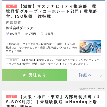
【滋賀】サステナビリティ推進部 環
NEW
境品質グループ（コーポレート部門）環境経
営、ISO取得・維持推
内部監査
株式会社ダイフク
500万円 ～ 849万円
滋賀県
【業務内容】 ダイフクは社会規範の遵守、環境・安全への
配慮など、サステナビリティ経営に取り組んでいます。その
中でも「環境」…
【事業内容】 ■物流システムに関するコンサルティングとエンジニ
会社概要
アリングおよび設計・製造・据付・サービス ▼イントラロジスティ…
興味あり
詳細へ
掲載期間
26/08/06～26/08/19
【大阪・神戸・東京】内部統制担当（U
NEW
S-SOX対応）｜未経験歓迎 ≪Nasdaq上場
準備に携われ