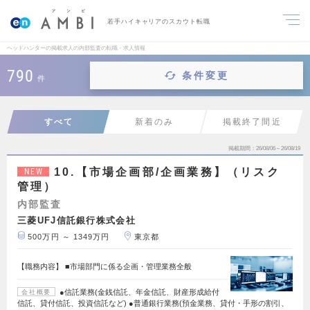
若手ハイキャリアのスカウト転職
ヘッドハンターの掲載求人の内部監査の転職・求人情報
790
条件変更
件
すべて
新着のみ
掲載終了間近
掲載期間
26/08/06～26/08/19
10.【市場企画部/企画業務】（リスク
NEW
管理）
内部監査
三菱UFJ信託銀行株式会社
500万円 ～ 1349万円
東京都
【職務内容】 ■市場部門に係る企画・管理業務全般
●信託業務(金銭信託、年金信託、財産形成給付
会社概要
信託、貸付信託、投資信託など) ●普通銀行業務(預金業務、貸付・手形の割引、