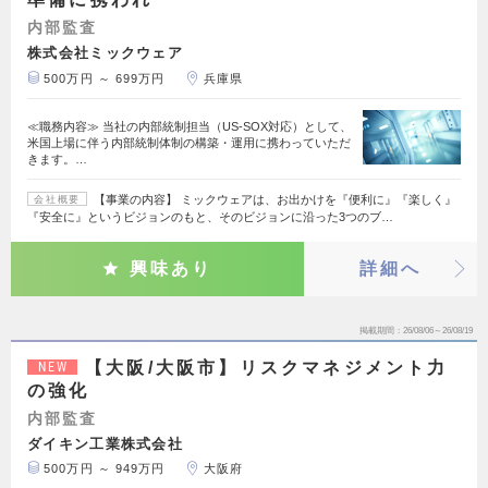
内部監査
株式会社ミックウェア
500万円 ～ 699万円
兵庫県
≪職務内容≫ 当社の内部統制担当（US-SOX対応）として、
米国上場に伴う内部統制体制の構築・運用に携わっていただ
きます。…
【事業の内容】 ミックウェアは、お出かけを『便利に』『楽しく』
会社概要
『安全に』というビジョンのもと、そのビジョンに沿った3つのブ…
興味あり
詳細へ
掲載期間
26/08/06～26/08/19
【大阪/大阪市】リスクマネジメント力
NEW
の強化
内部監査
ダイキン工業株式会社
500万円 ～ 949万円
大阪府