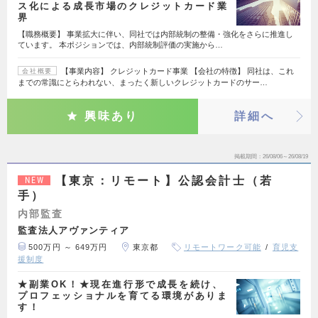
ス化による成長市場のクレジットカード業
界
【職務概要】 事業拡大に伴い、同社では内部統制の整備・強化をさらに推進し
ています。 本ポジションでは、内部統制評価の実施から…
【事業内容】 クレジットカード事業 【会社の特徴】 同社は、これ
会社概要
までの常識にとらわれない、まったく新しいクレジットカードのサー…
興味あり
詳細へ
掲載期間
26/08/06～26/08/19
【東京：リモート】公認会計士（若
NEW
手）
内部監査
監査法人アヴァンティア
500万円 ～ 649万円
東京都
リモートワーク可能
育児支
援制度
★副業OK！★現在進行形で成長を続け、
プロフェッショナルを育てる環境がありま
す！