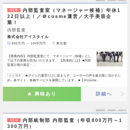
掲載期間
26/08/06～26/08/19
内部監査室（マネージャー候補）年休1
NEW
22日以上！／＠cosme運営／大手美容企
業！
内部監査
株式会社アイスタイル
800万円 ～ 1049万円
東京都
【業務内容】 内部監査室にて、マネージャー（候補）とし
て以下の業務を担当いただきます。 【具体的には】 ■内部
監査計画の策定・…
★サイトの運営だけに留まらず、ユーザーの声を最大限に活かすた
会社概要
め、各サイト・各種サービスを展開しています。 ■【＠cosme…
興味あり
詳細へ
掲載期間
26/08/06～26/08/19
内部統制部 内部監査（年収800万円～1
NEW
300万円）