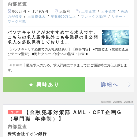
内部監査
800万円 ～ 1349万円
大阪府
上場企業
大手企業
英語
力が必要
土日祝休み
年収600万以上
フレックス勤務
リモート
ワーク可能
パソナキャリアがおすすめする求人です。
こちらの求人案件以外にも各業界の非公開
求人を多数保有しておりま…
【パソナキャリア経由での入社実績あり】【職務内容】 ■内部監査（業務監査及
びテーマ監査） ■海外グループ会社への監査・往査 ■…
匿名求人のため、求人詳細につきましてはご面談時にお伝え致しま
会社概要
す。
興味あり
詳細へ
掲載期間
26/08/06～26/08/19
【金融犯罪対策部 AML・CFT企画G
NEW
（専門職_年俸制）】
内部監査
株式会社イオン銀行