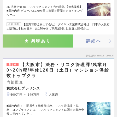
26-法務企倫-01.リスクマネジメント力の強化 【担当業務】
■業務内容 グローバル170か国に事業を展開するダイキング
ルー…
【空気で答えを出す会社】 ダイキン工業株式会社は、日本の大阪府
会社概要
大阪市に本社を置き、約170か国に事業展開し世界五大陸42か…
興味あり
詳細へ
掲載期間
26/08/06～26/08/19
【大阪市】法務・リスク管理課/残業月
NEW
0~20h程/年休120日（土日）マンション供給
数トップクラ
内部監査
株式会社プレサンス
500万円 ～ 649万円
大阪府
■職務内容： ・配属先：総務部法務、リスク管理課 ・法
務、コンプライアンス、リスクマネジメントに関する業務全
般に携わっていた…