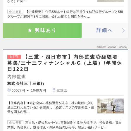
など）に関…
【企業概要】 住信SBIネット銀行は三井住友信託銀行グループとSBI
会社概要
グループが2007年9月に開業。優れた能力と個性を持っ…
興味あり
詳細へ
掲載期間
26/08/06～26/08/19
【三重・四日市市】内部監査◎経験者
NEW
募集/三十三フィナンシャルG（上場）/年間休
日122日
内部監査
株式会社三十三銀行
500万円 ～ 1049万円
三重県
【仕事内容】 ■銀行全体の業務運営が法令・社内規程に則り
適正に行われているかを確認し、経営リスクの早期発見・改
善を図る内部…
三重県・愛知県を中心に事業展開する地方銀行で、預金業務、貸出
会社概要
業務、為替取引、投資信託・保険商品の販売等、幅広い銀行サービ…