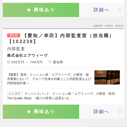
興味あり
詳細へ
掲載期間
26/08/06～26/08/19
【愛知／幸田】内部監査室（担当職）
NEW
【102239】
内部監査
株式会社エアウィーヴ
500万円 ～ 749万円
愛知県
【概要】 寝具・クッション材「エアウィーヴ」の製造・販
売事業において、グループ全体を対象とした内部監査および
内部統制評価（…
マットレスパッド・クッション材「エアウィーヴ」の製造・販売。
会社概要
The Quality Sleep ~眠りの世界に品質を~を…
興味あり
詳細へ