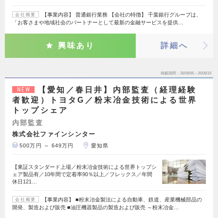
【事業内容】 普通銀行業務 【会社の特徴】 千葉銀行グループは、
会社概要
「お客さまや地域社会のパートナーとして最新の金融サービスを提供…
興味あり
詳細へ
掲載期間
26/08/06～26/08/19
【愛知／春日井】内部監査（経理経験
NEW
者歓迎）トヨタG／粉末冶金技術による世界
トップシェア
内部監査
株式会社ファインシンター
500万円 ～ 649万円
愛知県
【東証スタンダード上場／粉末冶金技術による世界トップシ
ェア製品有／10年間で定着率90％以上／フレックス／年間
休日121…
【事業内容】 ■粉末冶金製法による自動車、鉄道、産業機械部品の
会社概要
開発、製造および販売 ■油圧機器製品の製造および販売 ～粉末冶金…