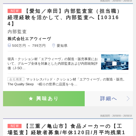
掲載期間
26/08/06～26/08/19
【愛知／幸田】内部監査室（担当職）
NEW
経理経験を活かして、内部監査へ【10316
4】
内部監査
株式会社エアウィーヴ
500万円 ～ 799万円
愛知県
寝具・クッション材「エアウィーヴ」の製造・販売事業にお
いて、グループ全体を対象とした内部監査および内部統制評
価（J-SO…
マットレスパッド・クッション材「エアウィーヴ」の製造・販売。
会社概要
The Quality Sleep ~眠りの世界に品質を~を…
興味あり
詳細へ
掲載期間
26/08/06～26/08/19
【三重／亀山市】食品メーカーの【工
NEW
場監査】経験者募集/年休120日/月平均残業1