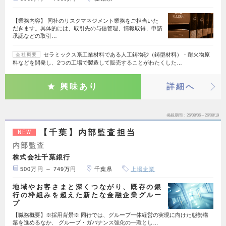
【業務内容】 同社のリスクマネジメント業務をご担当いた
だきます。具体的には、取引先の与信管理、情報取得、申請
承認などの取引…
セラミックス系工業材料である人工鋳物砂（鋳型材料）・耐火物原
会社概要
料などを開発し、2つの工場で製造して販売することがわたくした…
興味あり
詳細へ
掲載期間
26/08/06～26/08/19
【千葉】内部監査担当
NEW
内部監査
株式会社千葉銀行
500万円 ～ 749万円
千葉県
上場企業
地域やお客さまと深くつながり、既存の銀
行の枠組みを超えた新たな金融企業グルー
プ
【職務概要】※採用背景※ 同行では、グループ一体経営の実現に向けた態勢構
築を進めるなか、 グループ・ガバナンス強化の一環とし…