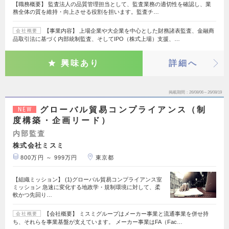
【職務概要】 監査法人の品質管理担当として、監査業務の適切性を確認し、業
務全体の質を維持・向上させる役割を担います。監査チ…
【事業内容】 上場企業や大企業を中心とした財務諸表監査、金融商
会社概要
品取引法に基づく内部統制監査、そしてIPO（株式上場）支援、…
興味あり
詳細へ
掲載期間
26/08/06～26/08/19
グローバル貿易コンプライアンス（制
NEW
度構築・企画リード）
内部監査
株式会社ミスミ
800万円 ～ 999万円
東京都
【組織ミッション】 (1)グローバル貿易コンプライアンス室
ミッション 急速に変化する地政学・規制環境に対して、柔
軟かつ先回り…
【会社概要】 ミスミグループはメーカー事業と流通事業を併せ持
会社概要
ち、それらを事業基盤が支えています。 メーカー事業はFA（Fac…