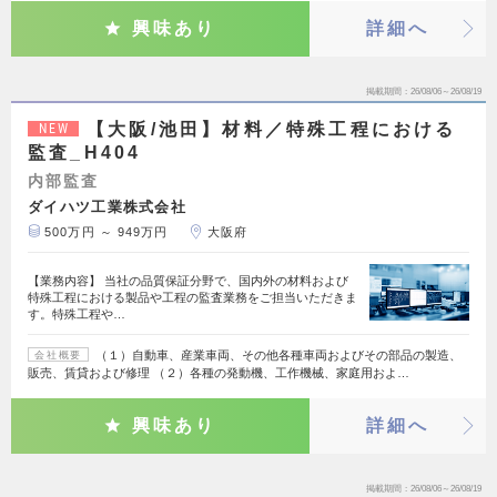
興味あり
詳細へ
掲載期間
26/08/06～26/08/19
【大阪/池田】材料／特殊工程における
NEW
監査_H404
内部監査
ダイハツ工業株式会社
500万円 ～ 949万円
大阪府
【業務内容】 当社の品質保証分野で、国内外の材料および
特殊工程における製品や工程の監査業務をご担当いただきま
す。特殊工程や…
（１）自動車、産業車両、その他各種車両およびその部品の製造、
会社概要
販売、賃貸および修理 （２）各種の発動機、工作機械、家庭用およ…
興味あり
詳細へ
掲載期間
26/08/06～26/08/19