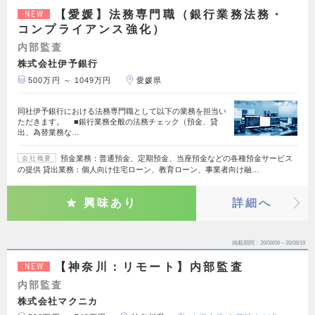
【愛媛】法務専門職（銀行業務法務・
NEW
コンプライアンス強化）
内部監査
株式会社伊予銀行
500万円 ～ 1049万円
愛媛県
同社伊予銀行における法務専門職として以下の業務を担当い
ただきます。 ■銀行業務全般の法務チェック（預金、貸
出、為替業務な…
預金業務：普通預金、定期預金、当座預金などの各種預金サービス
会社概要
の提供 貸出業務：個人向け住宅ローン、教育ローン、事業者向け融…
興味あり
詳細へ
掲載期間
26/08/06～26/08/19
【神奈川：リモート】内部監査
NEW
内部監査
株式会社マクニカ