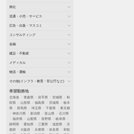
商社
流通・小売・サービス
広告・出版・マスコミ
コンサルティング
金融
建設・不動産
メディカル
物流・運輸
その他(インフラ・教育・官公庁など)
希望勤務地
北海道
青森県
岩手県
宮城県
秋
田県
山形県
福島県
茨城県
栃木
県
群馬県
埼玉県
千葉県
東京都
神奈川県
新潟県
富山県
石川県
福井県
山梨県
長野県
岐阜県
静岡県
愛知県
三重県
滋賀県
京
都府
大阪府
兵庫県
奈良県
和歌