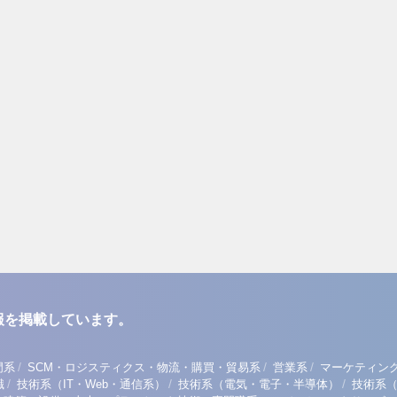
報を掲載しています。
/
/
/
門系
SCM・ロジスティクス・物流・購買・貿易系
営業系
マーケティン
/
/
/
職
技術系（IT・Web・通信系）
技術系（電気・電子・半導体）
技術系