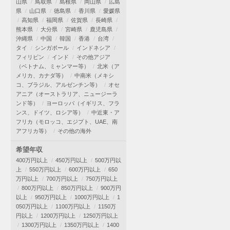
山県
鳥取県
島根県
岡山県
広島
県
山口県
徳島県
香川県
愛媛県
高知県
福岡県
佐賀県
長崎県
熊本県
大分県
宮崎県
鹿児島県
沖縄県
中国
韓国
香港
台湾
タイ
シンガポール
インドネシア
フィリピン
インド
その他アジア
（ベトナム、ミャンマー等）
北米（ア
メリカ、カナダ等）
中南米（メキシ
コ、ブラジル、アルゼンチン等）
オセ
アニア（オーストラリア、ニュージーラ
ンド等）
ヨーロッパ（イギリス、フラ
ンス、ドイツ、ロシア等）
中近東・ア
フリカ（モロッコ、エジプト、UAE、南
アフリカ等）
その他の海外
希望年収
400万円以上
450万円以上
500万円以
上
550万円以上
600万円以上
650
万円以上
700万円以上
750万円以上
800万円以上
850万円以上
900万円
以上
950万円以上
1000万円以上
1
050万円以上
1100万円以上
1150万
円以上
1200万円以上
1250万円以上
1300万円以上
1350万円以上
1400