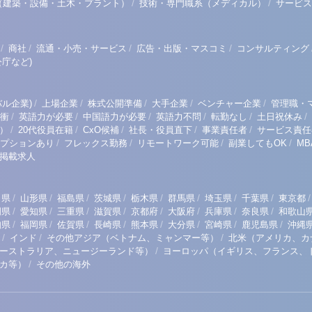
/
/
（建築・設備・土木・プラント）
技術・専門職系（メディカル）
サービス
/
/
/
/
商社
流通・小売・サービス
広告・出版・マスコミ
コンサルティング
庁など)
/
/
/
/
/
ル企業)
上場企業
株式公開準備
大手企業
ベンチャー企業
管理職・
/
/
/
/
/
/
衝
英語力が必要
中国語力が必要
英語力不問
転勤なし
土日祝休み
/
/
/
/
/
）
20代役員在籍
CxO候補
社長・役員直下
事業責任者
サービス責任
/
/
/
/
プションあり
フレックス勤務
リモートワーク可能
副業してもOK
M
掲載求人
/
/
/
/
/
/
/
/
/
田県
山形県
福島県
茨城県
栃木県
群馬県
埼玉県
千葉県
東京都
/
/
/
/
/
/
/
/
岡県
愛知県
三重県
滋賀県
京都府
大阪府
兵庫県
奈良県
和歌山
/
/
/
/
/
/
/
/
知県
福岡県
佐賀県
長崎県
熊本県
大分県
宮崎県
鹿児島県
沖縄
/
/
/
インド
その他アジア（ベトナム、ミャンマー等）
北米（アメリカ、カ
/
ーストラリア、ニュージーランド等）
ヨーロッパ（イギリス、フランス、
/
リカ等）
その他の海外