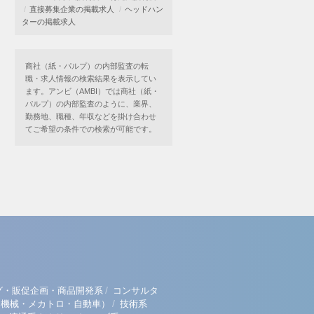
直接募集企業の掲載求人
ヘッドハン
ターの掲載求人
商社（紙・パルプ）の内部監査の転
職・求人情報の検索結果を表示してい
ます。アンビ（AMBI）では商社（紙・
パルプ）の内部監査のように、業界、
勤務地、職種、年収などを掛け合わせ
てご希望の条件での検索が可能です。
/
グ・販促企画・商品開発系
コンサルタ
/
（機械・メカトロ・自動車）
技術系