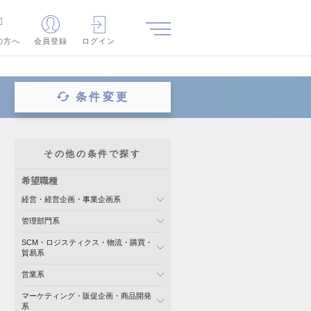
の方へ
会員登録
ログイン
条件変更
その他の条件で探す
希望職種
経営・経営企画・事業企画系
管理部門系
SCM・ロジスティクス・物流・購買・
貿易系
営業系
マーケティング・販促企画・商品開発
系