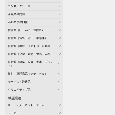
コンサルタント系
金融系専門職
不動産系専門職
技術系（IT・Web・通信系）
技術系（電気・電子・半導体）
技術系（機械・メカトロ・自動車）
技術系（化学・素材・食品・衣料）
技術系（建築・設備・土木・プラン
ト）
技術・専門職系（メディカル）
サービス・流通系
クリエイティブ系
希望業種
IT・インターネット・ゲーム
メーカー