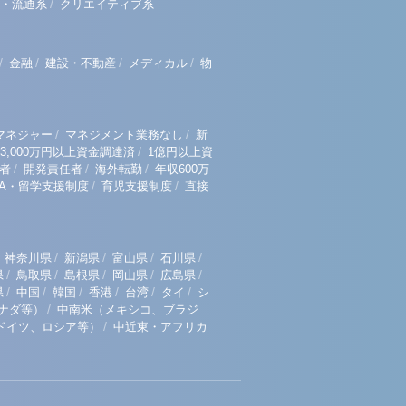
/
・流通系
クリエイティブ系
/
/
/
/
金融
建設・不動産
メディカル
物
/
/
マネジャー
マネジメント業務なし
新
/
3,000万円以上資金調達済
1億円以上資
/
/
/
者
開発責任者
海外転勤
年収600万
/
/
BA・留学支援制度
育児支援制度
直接
/
/
/
/
神奈川県
新潟県
富山県
石川県
/
/
/
/
/
県
鳥取県
島根県
岡山県
広島県
/
/
/
/
/
/
県
中国
韓国
香港
台湾
タイ
シ
/
ナダ等）
中南米（メキシコ、ブラジ
/
ドイツ、ロシア等）
中近東・アフリカ