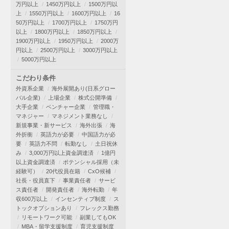
万円以上
1450万円以上
1500万円以
上
1550万円以上
1600万円以上
16
50万円以上
1700万円以上
1750万円
以上
1800万円以上
1850万円以上
1900万円以上
1950万円以上
2000万
円以上
2500万円以上
3000万円以上
5000万円以上
こだわり条件
外資系企業
海外展開あり(日系グロー
バル企業)
上場企業
株式公開準備
大手企業
ベンチャー企業
管理職・
マネジャー
マネジメント業務なし
新規事業・新サービス
海外出張
海
外折衝
英語力が必要
中国語力が必
要
英語力不問
転勤なし
土日祝休
み
3,000万円以上資金調達済
1億円
以上資金調達済
ポテンシャル採用（未
経験可）
20代役員在籍
CxO候補
社長・役員直下
事業責任者
サービ
ス責任者
開発責任者
海外転勤
年
収600万以上
インセンティブ制度
ス
トックオプションあり
フレックス勤務
リモートワーク可能
副業してもOK
MBA・留学支援制度
育児支援制度