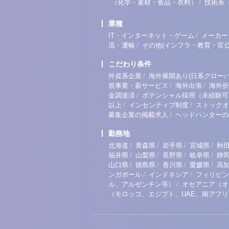
/
（化学・素材・食品・衣料）
技術系
業種
/
IT・インターネット・ゲーム
メーカー
/
流・運輸
その他(インフラ・教育・官公
こだわり条件
/
外資系企業
海外展開あり(日系グローバ
/
/
規事業・新サービス
海外出張
海外折
/
金調達済
ポテンシャル採用（未経験可
/
/
以上
インセンティブ制度
ストックオ
/
募集企業の掲載求人
ヘッドハンターの
勤務地
/
/
/
/
北海道
青森県
岩手県
宮城県
秋
/
/
/
/
福井県
山梨県
長野県
岐阜県
静
/
/
/
/
山口県
徳島県
香川県
愛媛県
高
/
/
ンガポール
インドネシア
フィリピン
/
ル、アルゼンチン等）
オセアニア（オ
（モロッコ、エジプト、UAE、南アフ