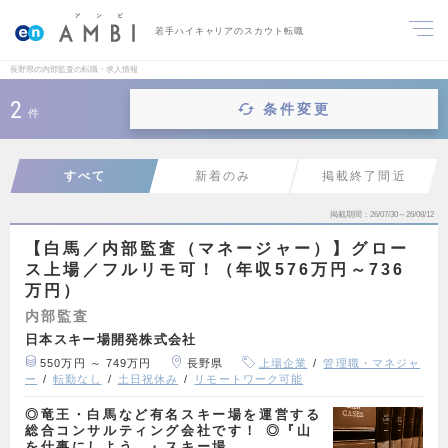
若手ハイキャリアのスカウト転職
長野県の内部監査の転職・求人情報
2
条件変更
件
すべて
新着のみ
掲載終了間近
掲載期間
26/07/30～26/08/12
【白馬／内部監査（マネージャー）】グロー
ス上場／フルリモ可！（年収576万円～736
万円）
内部監査
日本スキー場開発株式会社
550万円 ～ 749万円
長野県
上場企業
管理職・マネジャ
ー
転勤なし
土日祝休み
リモートワーク可能
◎竜王・白馬など有名スキー場を運営する
総合コンサルティング会社です！ ◎『山
を仕事にしよう。』スキー場…