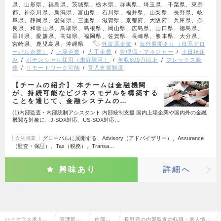
県、山形県、福島県、茨城県、栃木県、群馬県、埼玉県、千葉県、東京
都、神奈川県、新潟県、富山県、石川県、福井県、山梨県、長野県、岐
阜県、静岡県、愛知県、三重県、滋賀県、京都府、大阪府、兵庫県、奈
良県、和歌山県、鳥取県、島根県、岡山県、広島県、山口県、徳島県、
香川県、愛媛県、高知県、福岡県、佐賀県、長崎県、熊本県、大分県、
宮崎県、鹿児島県、沖縄県
外資系企業
海外展開あり（日系グロ
ーバル企業）
上場企業
大手企業
管理職・マネジャー
土日祝休
み
ポテンシャル採用（未経験可）
年収600万以上
フレックス勤
務
リモートワーク可能
育児支援制度
【チームの紹介】 本チームは金融機関
が、持続可能なビジネスモデルを構築する
ことを通じて、金融システムの…
(1)内部監査・内部統制アシスタント 内部統制支援 国内上場企業や国内外の金融
機関を対象に、J-SOX対応、US-SOX対応…
グローバルに展開する、Advisory（アドバイザリー）、Assurance
会社概要
（監査・保証）、Tax（税務）、Transa…
興味あり
詳細へ
ハイクラス求人T
管理部門
内部監
長野県の内部監査の転職・求人情報