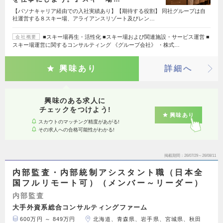
【パソナキャリア経由での入社実績あり】【期待する役割】 同社グループは自
社運営する８スキー場、アライアンスリゾート及びレン…
■スキー場再生・活性化 ■スキー場および関連施設・サービス運営 ■
会社概要
スキー場運営に関するコンサルティング 《グループ会社》 ・株式…
興味あり
詳細へ
興味のある求人に
チェックをつけよう!
興味あり
スカウトのマッチング精度があがる!
その求人への合格可能性がわかる!
掲載期間
26/07/29～26/08/11
内部監査・内部統制アシスタント職（日本全
国フルリモート可）（メンバー～リーダー）
内部監査
大手外資系総合コンサルティングファーム
600万円 ～ 849万円
北海道、青森県、岩手県、宮城県、秋田