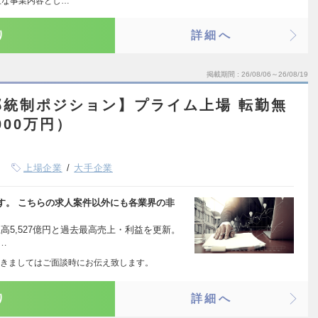
主な事業内容とし…
り
詳細へ
掲載期間
26/08/06～26/08/19
部統制ポジション】プライム上場 転勤無
000万円）
上場企業
大手企業
す。 こちらの求人案件以外にも各業界の非
上高5,527億円と過去最高売上・利益を更新。
…
きましてはご面談時にお伝え致します。
り
詳細へ