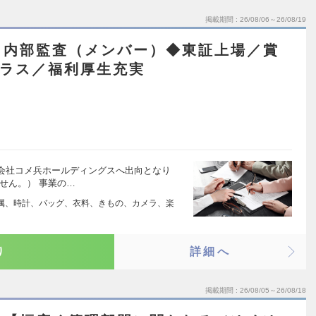
掲載期間
26/08/06～26/08/19
】内部監査（メンバー）◆東証上場／賞
クラス／福利厚生充実
会社コメ兵ホールディングスへ出向となり
せん。） 事業の…
属、時計、バッグ、衣料、きもの、カメラ、楽
り
詳細へ
掲載期間
26/08/05～26/08/18