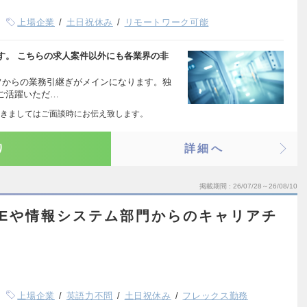
上場企業
土日祝休み
リモートワーク可能
す。 こちらの求人案件以外にも各業界の非
フからの業務引継ぎがメインになります。独
ご活躍いただ…
きましてはご面談時にお伝え致します。
り
詳細へ
掲載期間
26/07/28～26/08/10
SEや情報システム部門からのキャリアチ
上場企業
英語力不問
土日祝休み
フレックス勤務