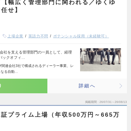
フ【幅広く管理部門に関われる／ゆくゆ
お任せ】
上場企業
英語力不問
ポテンシャル採用（未経験可）
プ会社を支える管理部門の一員として、経理
バックオフィ…
よび関連会社3社で構成されるディーラー事業、レ
らなる自動…
り
詳細へ
掲載期間
26/07/31～26/08/13
証プライム上場（年収500万円～665万