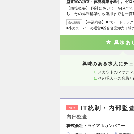
監査室の独立・体制構築を牽引。ゼロ
【職務概要】 同社において、独立す
し、その体制構築から運用までを一貫
【事業内容】 ■バン・トラッ
会社概要
■小売スーパーの運営■総合食品卸売市場
興味あ
興味のある求人にチェ
スカウトのマッチン
その求人への合格可
IT統制・内部監
NEW
内部監査
株式会社トライアルカンパニー