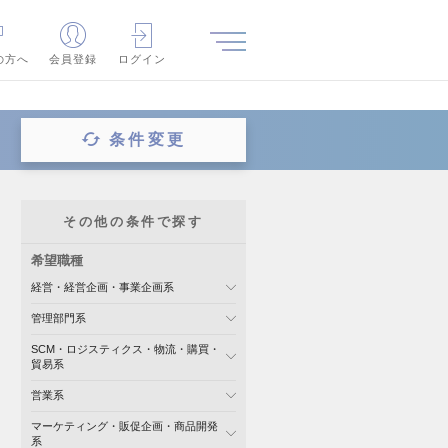
の方へ
会員登録
ログイン
条件変更
その他の条件で探す
希望職種
経営・経営企画・事業企画系
管理部門系
SCM・ロジスティクス・物流・購買・
貿易系
営業系
マーケティング・販促企画・商品開発
系