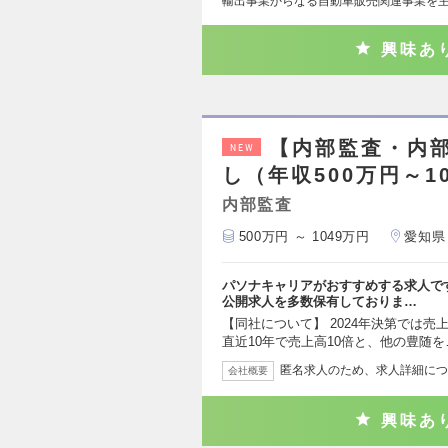
輸出事業からなる自動車販売関連事業を
興味あ
【内部監査・内
NEW
し（年収500万円～1
内部監査
500万円 ～ 1049万円
愛知県
パソナキャリアがおすすめする求人で
公開求人を多数保有しておりま…
【同社について】 2024年決第では売
直近10年で売上高10倍と、他の豊随を
匿名求人のため、求人詳細につ
会社概要
興味あ