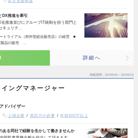
育児支援制度
とDX推進を牽引
X化推進並びにグループIT統制を担う部門と
セキュリテ…
タートライアル（郊外型総合販売店）の経営 ■
電製品の販売 …
り
詳細へ
掲載期間
26/08/06～26/08/19
レイングマネージャー
アドバイザー
上場企業
英語力が必要
年収600万以上
のある同社で経験を生かして働きませんか
内部監査業務全般を担当して頂きます。