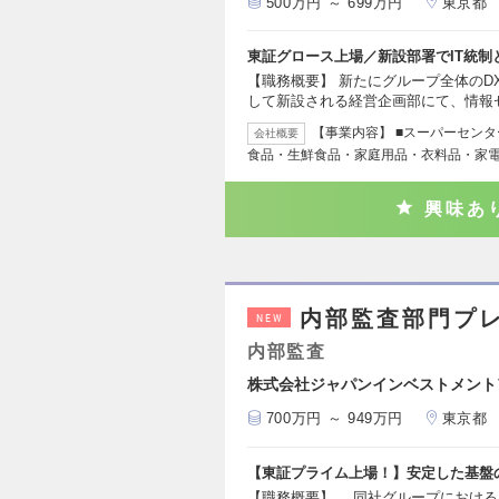
500万円 ～ 699万円
東京都
東証グロース上場／新設部署でIT統制
【職務概要】 新たにグループ全体のD
して新設される経営企画部にて、情報
【事業内容】 ■スーパーセン
会社概要
食品・生鮮食品・家庭用品・衣料品・家
興味あ
内部監査部門プ
NEW
内部監査
株式会社ジャパンインベストメント
700万円 ～ 949万円
東京都
【東証プライム上場！】安定した基盤
【職務概要】 同社グループにおける