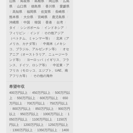
山県
鳥取県
島根県
岡山県
広島
県
山口県
徳島県
香川県
愛媛県
高知県
福岡県
佐賀県
長崎県
熊本県
大分県
宮崎県
鹿児島県
沖縄県
中国
韓国
香港
台湾
タイ
シンガポール
インドネシア
フィリピン
インド
その他アジア
（ベトナム、ミャンマー等）
北米（ア
メリカ、カナダ等）
中南米（メキシ
コ、ブラジル、アルゼンチン等）
オセ
アニア（オーストラリア、ニュージーラ
ンド等）
ヨーロッパ（イギリス、フラ
ンス、ドイツ、ロシア等）
中近東・ア
フリカ（モロッコ、エジプト、UAE、南
アフリカ等）
その他の海外
希望年収
400万円以上
450万円以上
500万円以
上
550万円以上
600万円以上
650
万円以上
700万円以上
750万円以上
800万円以上
850万円以上
900万円
以上
950万円以上
1000万円以上
1
050万円以上
1100万円以上
1150万
円以上
1200万円以上
1250万円以上
1300万円以上
1350万円以上
1400