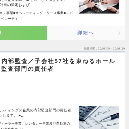
間計画の策定および…
ション事業■オペレーティング・リース事業■メデ
オペレーティ…
り
詳細へ
掲載期間
26/08/06～26/08/19
内部監査／子会社57社を束ねるホール
部監査部門の責任者
ールディングス企業の内部監査部門の責任者
します。 ■…
ディーラー事業、レンタカー事業及び自動車の