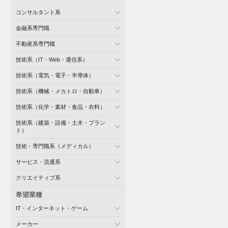
コンサルタント系
金融系専門職
不動産系専門職
技術系（IT・Web・通信系）
技術系（電気・電子・半導体）
技術系（機械・メカトロ・自動車）
技術系（化学・素材・食品・衣料）
技術系（建築・設備・土木・プラン
ト）
技術・専門職系（メディカル）
サービス・流通系
クリエイティブ系
希望業種
IT・インターネット・ゲーム
メーカー