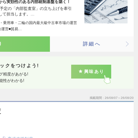
から実効性のある内部統制基盤を築く！
る予定の「内部監査室」の立ち上げを牽引
して担当します。…
ク・乗用車・二輪の国内最大級中古車市場の運営
の運営■貿易…
り
詳細へ
ックをつけよう!
興味あり
グ精度があがる!
能性がわかる!
掲載期間
26/08/07～26/08/20
査