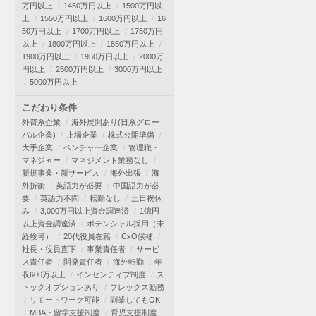
万円以上
1450万円以上
1500万円以
上
1550万円以上
1600万円以上
16
50万円以上
1700万円以上
1750万円
以上
1800万円以上
1850万円以上
1900万円以上
1950万円以上
2000万
円以上
2500万円以上
3000万円以上
5000万円以上
こだわり条件
外資系企業
海外展開あり(日系グロー
バル企業)
上場企業
株式公開準備
大手企業
ベンチャー企業
管理職・
マネジャー
マネジメント業務なし
新規事業・新サービス
海外出張
海
外折衝
英語力が必要
中国語力が必
要
英語力不問
転勤なし
土日祝休
み
3,000万円以上資金調達済
1億円
以上資金調達済
ポテンシャル採用（未
経験可）
20代役員在籍
CxO候補
社長・役員直下
事業責任者
サービ
ス責任者
開発責任者
海外転勤
年
収600万以上
インセンティブ制度
ス
トックオプションあり
フレックス勤務
リモートワーク可能
副業してもOK
MBA・留学支援制度
育児支援制度