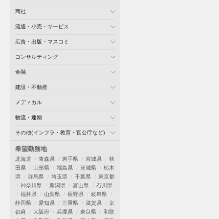
商社
流通・小売・サービス
広告・出版・マスコミ
コンサルティング
金融
建設・不動産
メディカル
物流・運輸
その他(インフラ・教育・官公庁など)
希望勤務地
北海道
青森県
岩手県
宮城県
秋
田県
山形県
福島県
茨城県
栃木
県
群馬県
埼玉県
千葉県
東京都
神奈川県
新潟県
富山県
石川県
福井県
山梨県
長野県
岐阜県
静岡県
愛知県
三重県
滋賀県
京
都府
大阪府
兵庫県
奈良県
和歌