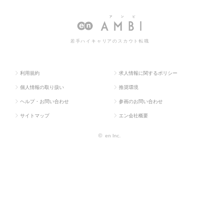
OP
系
査
一覧
若手ハイキャリアのスカウト転職
利用規約
求人情報に関するポリシー
個人情報の取り扱い
推奨環境
ヘルプ・お問い合わせ
参画のお問い合わせ
サイトマップ
エン会社概要
©
en Inc.