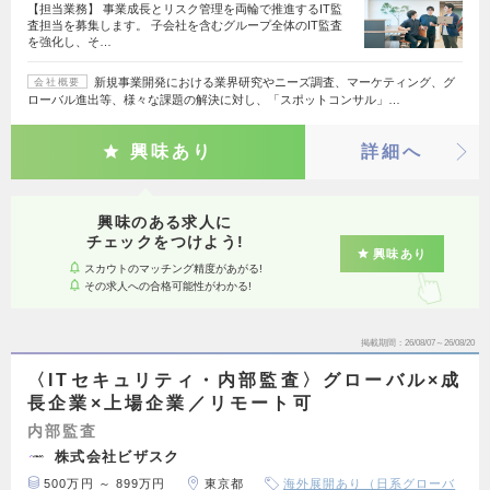
【担当業務】 事業成長とリスク管理を両輪で推進するIT監
査担当を募集します。 子会社を含むグループ全体のIT監査
を強化し、そ…
新規事業開発における業界研究やニーズ調査、マーケティング、グ
会社概要
ローバル進出等、様々な課題の解決に対し、「スポットコンサル」…
興味あり
詳細へ
興味のある求人に
チェックをつけよう!
興味あり
スカウトのマッチング精度があがる!
その求人への合格可能性がわかる!
掲載期間
26/08/07～26/08/20
〈ITセキュリティ・内部監査〉グローバル×成
長企業×上場企業／リモート可
内部監査
株式会社ビザスク
500万円 ～ 899万円
東京都
海外展開あり（日系グローバ