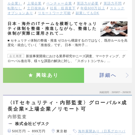
ル企業）
上場企業
ベンチャー企業
英語力が必要
英語力不問
転勤なし
土日祝休み
社長・役員直下
年収600万以上
ストック
オプションあり
リモートワーク可能
副業してもOK
日本・海外のITチームを横断してセキュリ
ティ体制を整備・推進しながら、整備した
体制が実際に運用されて…
■ セキュリティ体制の整備・推進 ゼロから構築するのではなく、既存ルールを高
度化・統合していく「推進役」です。 日本・海外子…
新規事業開発における業界研究やニーズ調査、マーケティング、グ
会社概要
ローバル進出等、様々な課題の解決に対し、「スポットコンサル」…
興味あり
詳細へ
掲載期間
26/08/07～26/08/20
〈ITセキュリティ・内部監査〉グローバル×成
長企業×上場企業／リモート可
内部監査
株式会社ビザスク
500万円 ～ 899万円
東京都
海外展開あり（日系グローバ