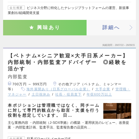
ビジネス分野に特化したナレッジプラットフォームの運営、新規事
会社概要
業創出/組織開発支援
興味あり
詳細へ
掲載期間
26/07/22～26/09/15
【ベトナム×シニア歓迎×大手日系メーカー】
内部統制・内部監査アドバイザー ◎経験を
活かす
内部監査
700万円 ～ 999万円
その他アジア（ベトナム、ミャンマー
等）
海外展開あり（日系グローバル企業）
大手企業
管理職・
マネジャー
土日祝休み
社長・役員直下
年収600万以上
本ポジションは管理職ではなく、同チーム
に対して専門的観点から助言・支援を行う
役割を想定しています。 日…
主な業務内容 ・内部統制（J-SOX準拠）の構築 ・運用状況のレビュー、改善提
案 ・内部監査計画、監査手法、監査報告書の品質向…
日系グローバルメーカーです。
会社概要