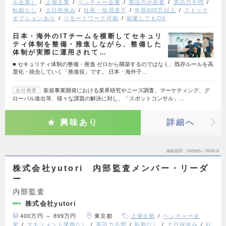
ル企業）
上場企業
ベンチャー企業
英語力が必要
英語力不問
転勤なし
土日祝休み
社長・役員直下
年収600万以上
ストック
オプションあり
リモートワーク可能
副業してもOK
日本・海外のITチームを横断してセキュリ
ティ体制を整備・推進しながら、整備した
体制が実際に運用されて…
■ セキュリティ体制の整備・推進 ゼロから構築するのではなく、既存ルールを高
度化・統合していく「推進役」です。 日本・海外子…
新規事業開発における業界研究やニーズ調査、マーケティング、グ
会社概要
ローバル進出等、様々な課題の解決に対し、「スポットコンサル」…
興味あり
詳細へ
掲載期間
26/08/05～26/08/18
株式会社yutori 内部監査メンバー・リーダ
ー
内部監査
株式会社yutori
400万円 ～ 899万円
東京都
上場企業
ベンチャー企
業
マネジメント業務なし
英語力不問
転勤なし
土日祝休み
社