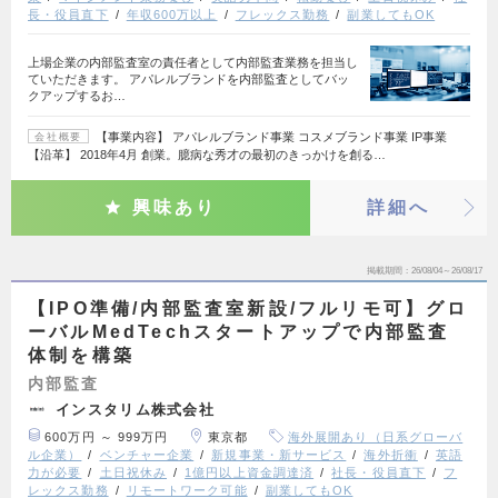
長・役員直下
年収600万以上
フレックス勤務
副業してもOK
上場企業の内部監査室の責任者として内部監査業務を担当し
ていただきます。 アパレルブランドを内部監査としてバッ
クアップするお…
【事業内容】 アパレルブランド事業 コスメブランド事業 IP事業
会社概要
【沿革】 2018年4月 創業。臆病な秀才の最初のきっかけを創る…
興味あり
詳細へ
掲載期間
26/08/04～26/08/17
【IPO準備/内部監査室新設/フルリモ可】グロ
ーバルMedTechスタートアップで内部監査
体制を構築
内部監査
インスタリム株式会社
600万円 ～ 999万円
東京都
海外展開あり（日系グローバ
ル企業）
ベンチャー企業
新規事業・新サービス
海外折衝
英語
力が必要
土日祝休み
1億円以上資金調達済
社長・役員直下
フ
レックス勤務
リモートワーク可能
副業してもOK