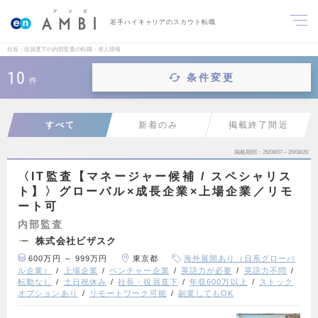
若手ハイキャリアのスカウト転職
社長・役員直下の内部監査の転職・求人情報
10
条件変更
件
すべて
新着のみ
掲載終了間近
掲載期間
26/08/07～26/08/20
〈IT監査【マネージャー候補 / スペシャリス
ト】〉グローバル×成長企業×上場企業／リモ
ート可
内部監査
株式会社ビザスク
600万円 ～ 999万円
東京都
海外展開あり（日系グローバ
ル企業）
上場企業
ベンチャー企業
英語力が必要
英語力不問
転勤なし
土日祝休み
社長・役員直下
年収600万以上
ストック
オプションあり
リモートワーク可能
副業してもOK