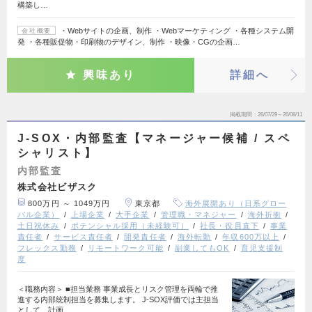
構築し…
・Webサイトの企画、制作 ・Webマーケティング ・各種システム開
会社概要
発 ・各種販促物・印刷物のデザイン、制作 ・映像・CGの企画…
興味あり
詳細へ
掲載期間
26/07/29～26/08/11
J-SOX・内部監査【マネージャー候補 / スペ
シャリスト】
内部監査
株式会社ビザスク
800万円 ～ 1049万円
東京都
海外展開あり（日系グロー
バル企業）
上場企業
大手企業
管理職・マネジャー
海外折衝
土日祝休み
ポテンシャル採用（未経験可）
社長・役員直下
事業
責任者
サービス責任者
開発責任者
海外転勤
年収600万以上
フレックス勤務
リモートワーク可能
副業してもOK
育児支援制
度
＜職務内容＞ ■担当業務 事業成長とリスク管理を両輪で推
進する内部統制担当を募集します。 J-SOX評価では主担当
として、計画…