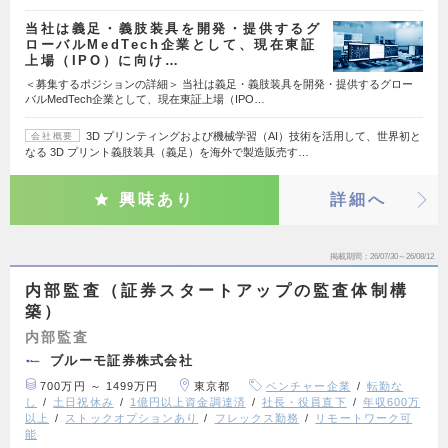
当社は義足・義肢装具を開発・提供するグ
ローバルMedTech企業として、現在東証
上場（IPO）に向け…
＜募集するポジションの詳細＞ 当社は義足・義肢装具を開発・提供するグロー
バルMedTech企業として、現在東証上場（IPO…
3D プリンティングおよび機械学習（AI）技術を活用して、世界初と
会社概要
なる 3D プリント義肢装具（義足）を海外で製造販売す…
興味あり
詳細へ
掲載期間
26/07/30～26/08/12
内部監査（証券スタートアップの監査体制構
築）
内部監査
ブルーモ証券株式会社
700万円 ～ 1499万円
東京都
ベンチャー企業
転勤な
し
土日祝休み
1億円以上資金調達済
社長・役員直下
年収600万
以上
ストックオプションあり
フレックス勤務
リモートワーク可
能