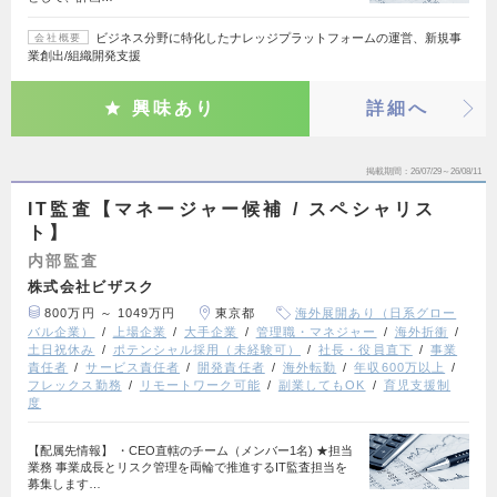
ビジネス分野に特化したナレッジプラットフォームの運営、新規事
会社概要
業創出/組織開発支援
興味あり
詳細へ
掲載期間
26/07/29～26/08/11
IT監査【マネージャー候補 / スペシャリス
ト】
内部監査
株式会社ビザスク
800万円 ～ 1049万円
東京都
海外展開あり（日系グロー
バル企業）
上場企業
大手企業
管理職・マネジャー
海外折衝
土日祝休み
ポテンシャル採用（未経験可）
社長・役員直下
事業
責任者
サービス責任者
開発責任者
海外転勤
年収600万以上
フレックス勤務
リモートワーク可能
副業してもOK
育児支援制
度
【配属先情報】 ・CEO直轄のチーム（メンバー1名) ★担当
業務 事業成長とリスク管理を両輪で推進するIT監査担当を
募集します…