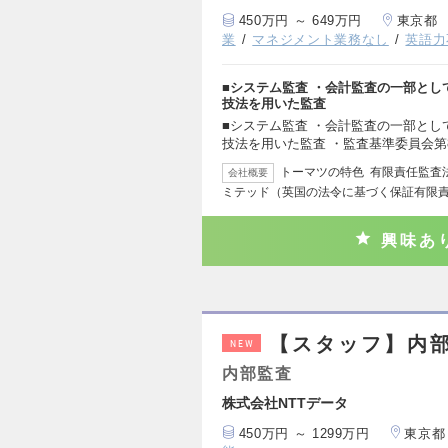
450万円 ～ 649万円
東京都
業
マネジメント業務なし
英語力
■システム監査 ・会計監査の一部と
技法を用いた監査
■システム監査 ・会計監査の一部と
技法を用いた監査 ・監査基準委員会第8
トーマツの特色 有限責任監査法
会社概要
ミテッド（英国の法令に基づく保証有限
興味あ
【スタッフ】内部
NEW
内部監査
株式会社NTTデータ
450万円 ～ 1299万円
東京都