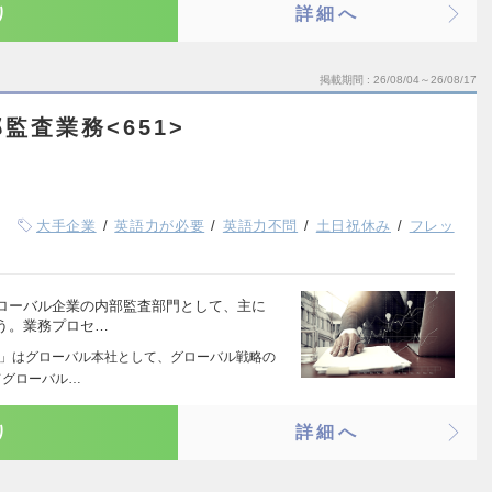
り
詳細へ
掲載期間
26/08/04～26/08/17
監査業務<651>
大手企業
英語力が必要
英語力不問
土日祝休み
フレッ
ローバル企業の内部監査部門として、主に
う。業務プロセ…
プ」はグローバル本社として、グローバル戦略の
てグローバル…
り
詳細へ