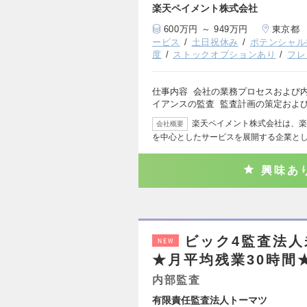
楽天ペイメント株式会社
600万円 ～ 949万円
東京都
ービス
土日祝休み
ポテンシャル
度
ストックオプションあり
フレ
仕事内容 会社の業務プロセスおよび
イアンスの監査 監査計画の策定およ
楽天ペイメント株式会社は、楽
会社概要
を中心としたサービスを展開する企業として
興味あ
ビック4監査法
NEW
★月平均残業30時間
内部監査
有限責任監査法人トーマツ