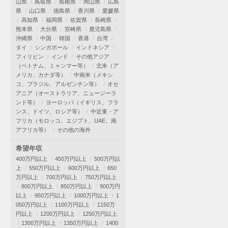
山県
鳥取県
島根県
岡山県
広島
県
山口県
徳島県
香川県
愛媛県
高知県
福岡県
佐賀県
長崎県
熊本県
大分県
宮崎県
鹿児島県
沖縄県
中国
韓国
香港
台湾
タイ
シンガポール
インドネシア
フィリピン
インド
その他アジア
（ベトナム、ミャンマー等）
北米（ア
メリカ、カナダ等）
中南米（メキシ
コ、ブラジル、アルゼンチン等）
オセ
アニア（オーストラリア、ニュージーラ
ンド等）
ヨーロッパ（イギリス、フラ
ンス、ドイツ、ロシア等）
中近東・ア
フリカ（モロッコ、エジプト、UAE、南
アフリカ等）
その他の海外
希望年収
400万円以上
450万円以上
500万円以
上
550万円以上
600万円以上
650
万円以上
700万円以上
750万円以上
800万円以上
850万円以上
900万円
以上
950万円以上
1000万円以上
1
050万円以上
1100万円以上
1150万
円以上
1200万円以上
1250万円以上
1300万円以上
1350万円以上
1400