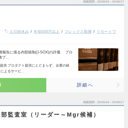
掲載期間
26/08/04～26/08/17
土日祝休み
年収600万以上
フレックス勤務
リモートワ
報告に係る内部統制(J-SOX)の評価 プロ
務プ…
・提供 プロダクト提供にとどまらず、企業の経
材によるサービ…
り
詳細へ
掲載期間
26/08/04～26/08/17
部監査室（リーダー～Mgr候補）