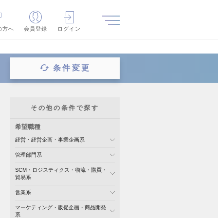
の方へ
会員登録
ログイン
条件変更
その他の条件で探す
希望職種
経営・経営企画・事業企画系
管理部門系
SCM・ロジスティクス・物流・購買・
貿易系
営業系
マーケティング・販促企画・商品開発
系