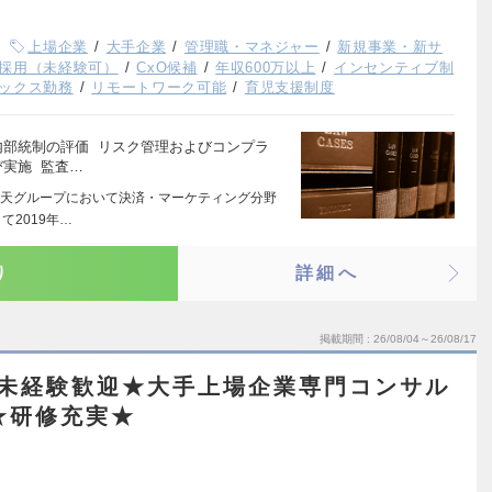
上場企業
大手企業
管理職・マネジャー
新規事業・新サ
採用（未経験可）
CxO候補
年収600万以上
インセンティブ制
ックス勤務
リモートワーク可能
育児支援制度
内部統制の評価 リスク管理およびコンプラ
び実施 監査…
天グループにおいて決済・マーケティング分野
2019年…
り
詳細へ
掲載期間
26/08/04～26/08/17
人未経験歓迎★大手上場企業専門コンサル
★研修充実★