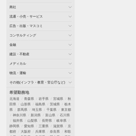
商社
流通・小売・サービス
広告・出版・マスコミ
コンサルティング
金融
建設・不動産
メディカル
物流・運輸
その他(インフラ・教育・官公庁など)
希望勤務地
北海道
青森県
岩手県
宮城県
秋
田県
山形県
福島県
茨城県
栃木
県
群馬県
埼玉県
千葉県
東京都
神奈川県
新潟県
富山県
石川県
福井県
山梨県
長野県
岐阜県
静岡県
愛知県
三重県
滋賀県
京
都府
大阪府
兵庫県
奈良県
和歌