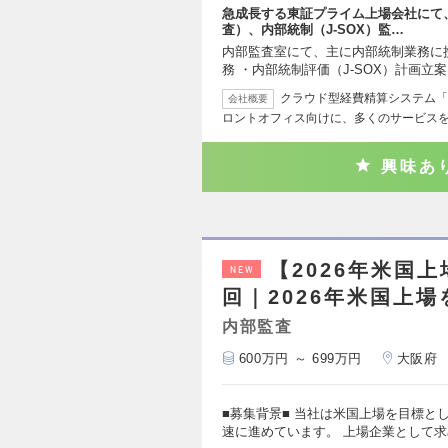
急成長する東証プライム上場会社にて
査）、内部統制（J-SOX）監…
内部監査室にて、主に内部統制業務に携
務 ・内部統制評価（J-SOX）計画立
クラウド型経費精算システム「
会社概要
ロントオフィス向けに、多くのサービス
興味あ
【2026年米国
NEW
回｜2026年米国上
内部監査
600万円 ～ 699万円
大阪府
■募集背景■ 当社は米国上場を目標と
速に進めています。 上場企業として求