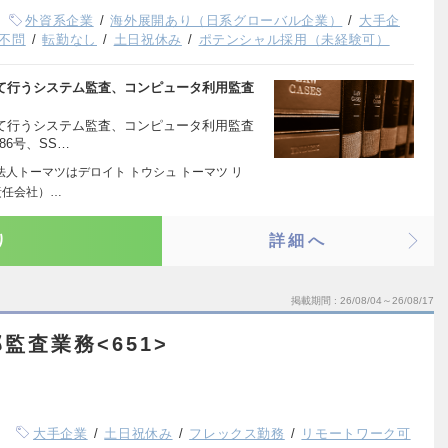
外資系企業
海外展開あり（日系グローバル企業）
大手企
不問
転勤なし
土日祝休み
ポテンシャル採用（未経験可）
して行うシステム監査、コンピュータ利用監査
して行うシステム監査、コンピュータ利用監査
6号、SS…
人トーマツはデロイト トウシュ トーマツ リ
責任会社）…
り
詳細へ
掲載期間
26/08/04～26/08/17
監査業務<651>
大手企業
土日祝休み
フレックス勤務
リモートワーク可