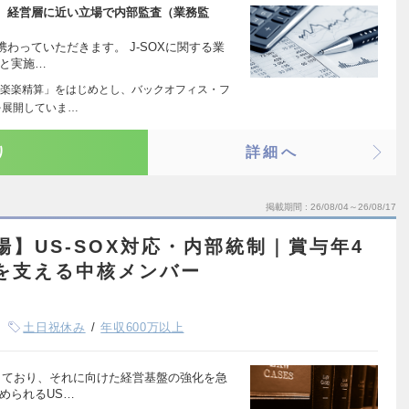
、経営層に近い立場で内部監査（業務監
わっていただきます。 J-SOXに関する業
案と実施…
楽楽精算」をはじめとし、バックオフィス・フ
を展開していま…
り
詳細へ
掲載期間
26/08/04～26/08/17
上場】US-SOX対応・内部統制｜賞与年4
場を支える中核メンバー
土日祝休み
年収600万以上
しており、それに向けた経営基盤の強化を急
められるUS…