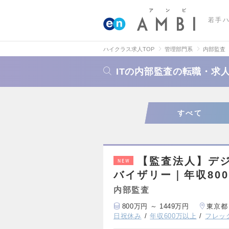
若手
ハイクラス求人TOP
管理部門系
内部監査
ITの内部監査の転職・求
すべて
【監査法人】デジ
NEW
バイザリー｜年収800-
内部監査
800万円 ～ 1449万円
東京都
日祝休み
年収600万以上
フレッ