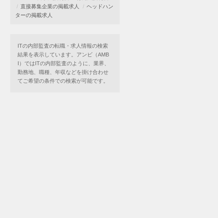
直接募集企業の掲載求人
ヘッドハン
ターの掲載求人
ITの内部監査の転職・求人情報の検索
結果を表示しています。アンビ（AMB
I）ではITの内部監査のように、業界、
勤務地、職種、年収などを掛け合わせ
てご希望の条件での検索が可能です。