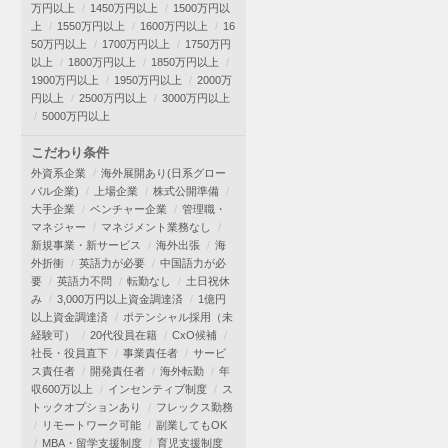
万円以上
1450万円以上
1500万円以
上
1550万円以上
1600万円以上
16
50万円以上
1700万円以上
1750万円
以上
1800万円以上
1850万円以上
1900万円以上
1950万円以上
2000万
円以上
2500万円以上
3000万円以上
5000万円以上
こだわり条件
外資系企業
海外展開あり(日系グロー
バル企業)
上場企業
株式公開準備
大手企業
ベンチャー企業
管理職・
マネジャー
マネジメント業務なし
新規事業・新サービス
海外出張
海
外折衝
英語力が必要
中国語力が必
要
英語力不問
転勤なし
土日祝休
み
3,000万円以上資金調達済
1億円
以上資金調達済
ポテンシャル採用（未
経験可）
20代役員在籍
CxO候補
社長・役員直下
事業責任者
サービ
ス責任者
開発責任者
海外転勤
年
収600万以上
インセンティブ制度
ス
トックオプションあり
フレックス勤務
リモートワーク可能
副業してもOK
MBA・留学支援制度
育児支援制度