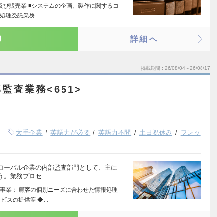
及び販売業 ■システムの企画、製作に関するコ
報処理受託業務…
り
詳細へ
掲載期間
26/08/04～26/08/17
監査業務<651>
大手企業
英語力が必要
英語力不問
土日祝休み
フレッ
ローバル企業の内部監査部門として、主に
う。業務プロセ…
事業： 顧客の個別ニーズに合わせた情報処理
ビスの提供等 ◆…