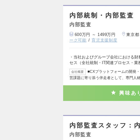
内部統制・内部監査
内部監査
600万円 ～ 1499万円
東京都
ーク可能
育児支援制度
・当社およびグループ会社における財務
セス（全社統制・IT関連プロセス・業
■CXプラットフォームの開発
会社概要
営課題に寄り添う伴走者として、専門人
興味あ
内部監査スタッフ：内
内部監査