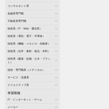
コンサルタント系
金融系専門職
不動産系専門職
技術系（IT・Web・通信系）
技術系（電気・電子・半導体）
技術系（機械・メカトロ・自動車）
技術系（化学・素材・食品・衣料）
技術系（建築・設備・土木・プラン
ト）
技術・専門職系（メディカル）
サービス・流通系
クリエイティブ系
希望業種
IT・インターネット・ゲーム
メーカー