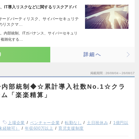
、IT導入リスクなどに関するリスクアドバ
、サードパーティリスク、サイバーセキュリテ
のリスクマ…
。内部統制、ITガバナンス、サイバーセキュリ
、複雑化する…
り
詳細へ
掲載期間
26/08/04～26/08/17
内部統制◆☆累計導入社数No.1☆クラ
テム「楽楽精算」
上場企業
ベンチャー企業
転勤なし
土日祝休み
1億円以
未経験可）
年収600万以上
育児支援制度