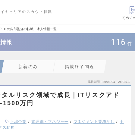
ハイキャリアのスカウト転職
初めて
ITの内部監査の転職・求人情報一覧
116
人情報
件
新着のみ
掲載終了間近
掲載期間
26/08/04～26/08/17
タルリスク領域で成長｜ITリスクアド
1500万円
上場企業
管理職・マネジャー
マネジメント業務なし
土
クス勤務