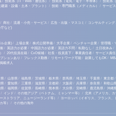
/
/
/
職
技術系（IT・Web・通信系）
技術系（電気・電子・半導体）
技術系
/
/
（建築・設備・土木・プラント）
技術・専門職系（メディカル）
サービス
/
/
/
/
商社
流通・小売・サービス
広告・出版・マスコミ
コンサルティング
庁など)
/
/
/
/
/
ル企業)
上場企業
株式公開準備
大手企業
ベンチャー企業
管理職・
/
/
/
/
/
/
衝
英語力が必要
中国語力が必要
英語力不問
転勤なし
土日祝休み
/
/
/
/
/
）
20代役員在籍
CxO候補
社長・役員直下
事業責任者
サービス責任
/
/
/
/
プションあり
フレックス勤務
リモートワーク可能
副業してもOK
M
掲載求人
/
/
/
/
/
/
/
/
/
田県
山形県
福島県
茨城県
栃木県
群馬県
埼玉県
千葉県
東京都
/
/
/
/
/
/
/
/
岡県
愛知県
三重県
滋賀県
京都府
大阪府
兵庫県
奈良県
和歌山
/
/
/
/
/
/
/
/
知県
福岡県
佐賀県
長崎県
熊本県
大分県
宮崎県
鹿児島県
沖縄
/
/
/
インド
その他アジア（ベトナム、ミャンマー等）
北米（アメリカ、カ
/
ーストラリア、ニュージーランド等）
ヨーロッパ（イギリス、フランス、
/
リカ等）
その他の海外