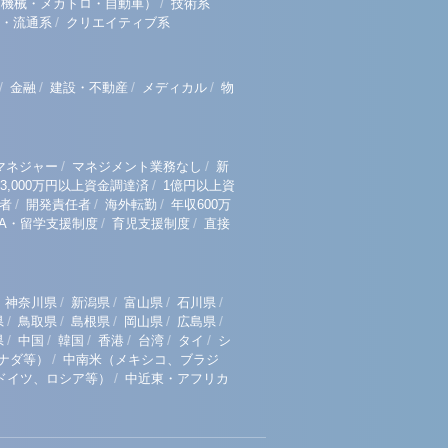
/
（機械・メカトロ・自動車）
技術系
/
・流通系
クリエイティブ系
/
/
/
/
金融
建設・不動産
メディカル
物
/
/
マネジャー
マネジメント業務なし
新
/
3,000万円以上資金調達済
1億円以上資
/
/
/
者
開発責任者
海外転勤
年収600万
/
/
BA・留学支援制度
育児支援制度
直接
/
/
/
/
神奈川県
新潟県
富山県
石川県
/
/
/
/
/
県
鳥取県
島根県
岡山県
広島県
/
/
/
/
/
/
県
中国
韓国
香港
台湾
タイ
シ
/
ナダ等）
中南米（メキシコ、ブラジ
/
ドイツ、ロシア等）
中近東・アフリカ