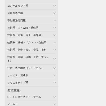
コンサルタント系
金融系専門職
不動産系専門職
技術系（IT・Web・通信系）
技術系（電気・電子・半導体）
技術系（機械・メカトロ・自動車）
技術系（化学・素材・食品・衣料）
技術系（建築・設備・土木・プラン
ト）
技術・専門職系（メディカル）
サービス・流通系
クリエイティブ系
希望業種
IT・インターネット・ゲーム
メーカー