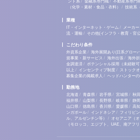
/
/
ント系
金融系専門職
不動産系専門
/
（化学・素材・食品・衣料）
技術系
業種
/
IT・インターネット・ゲーム
メーカー
/
流・運輸
その他(インフラ・教育・官公
こだわり条件
/
外資系企業
海外展開あり(日系グローバ
/
/
規事業・新サービス
海外出張
海外折
/
金調達済
ポテンシャル採用（未経験可
/
/
以上
インセンティブ制度
ストックオ
/
募集企業の掲載求人
ヘッドハンターの
勤務地
/
/
/
/
北海道
青森県
岩手県
宮城県
秋
/
/
/
/
福井県
山梨県
長野県
岐阜県
静
/
/
/
/
山口県
徳島県
香川県
愛媛県
高
/
/
ンガポール
インドネシア
フィリピン
/
ル、アルゼンチン等）
オセアニア（オ
（モロッコ、エジプト、UAE、南アフ