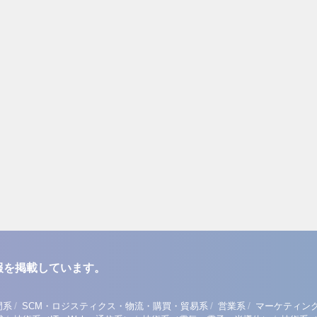
報を掲載しています。
/
/
/
門系
SCM・ロジスティクス・物流・購買・貿易系
営業系
マーケティン