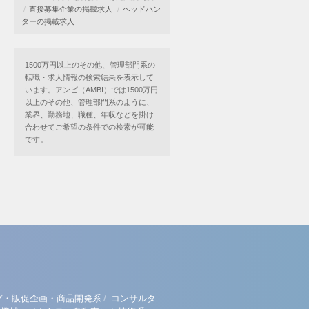
直接募集企業の掲載求人
ヘッドハン
ターの掲載求人
1500万円以上のその他、管理部門系の
転職・求人情報の検索結果を表示して
います。アンビ（AMBI）では1500万円
以上のその他、管理部門系のように、
業界、勤務地、職種、年収などを掛け
合わせてご希望の条件での検索が可能
です。
/
グ・販促企画・商品開発系
コンサルタ