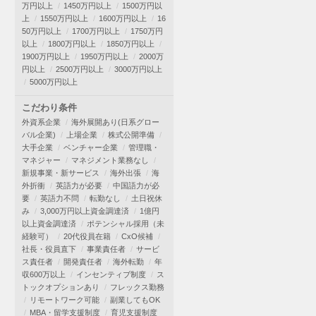
万円以上
1450万円以上
1500万円以
上
1550万円以上
1600万円以上
16
50万円以上
1700万円以上
1750万円
以上
1800万円以上
1850万円以上
1900万円以上
1950万円以上
2000万
円以上
2500万円以上
3000万円以上
5000万円以上
こだわり条件
外資系企業
海外展開あり(日系グロー
バル企業)
上場企業
株式公開準備
大手企業
ベンチャー企業
管理職・
マネジャー
マネジメント業務なし
新規事業・新サービス
海外出張
海
外折衝
英語力が必要
中国語力が必
要
英語力不問
転勤なし
土日祝休
み
3,000万円以上資金調達済
1億円
以上資金調達済
ポテンシャル採用（未
経験可）
20代役員在籍
CxO候補
社長・役員直下
事業責任者
サービ
ス責任者
開発責任者
海外転勤
年
収600万以上
インセンティブ制度
ス
トックオプションあり
フレックス勤務
リモートワーク可能
副業してもOK
MBA・留学支援制度
育児支援制度