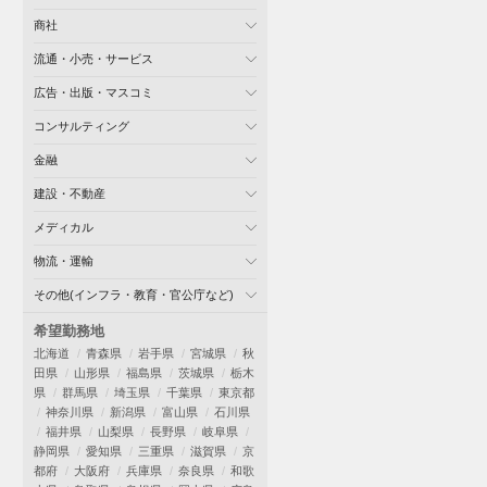
商社
流通・小売・サービス
広告・出版・マスコミ
コンサルティング
金融
建設・不動産
メディカル
物流・運輸
その他(インフラ・教育・官公庁など)
希望勤務地
北海道
青森県
岩手県
宮城県
秋
田県
山形県
福島県
茨城県
栃木
県
群馬県
埼玉県
千葉県
東京都
神奈川県
新潟県
富山県
石川県
福井県
山梨県
長野県
岐阜県
静岡県
愛知県
三重県
滋賀県
京
都府
大阪府
兵庫県
奈良県
和歌