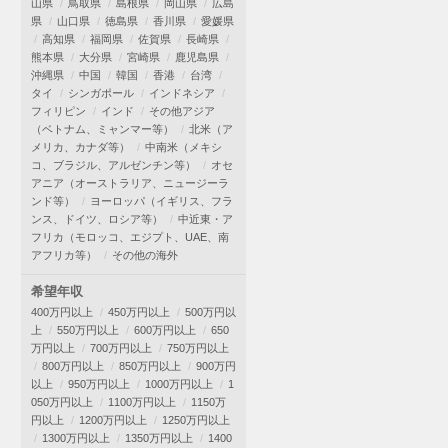
山県
鳥取県
島根県
岡山県
広島
県
山口県
徳島県
香川県
愛媛県
高知県
福岡県
佐賀県
長崎県
熊本県
大分県
宮崎県
鹿児島県
沖縄県
中国
韓国
香港
台湾
タイ
シンガポール
インドネシア
フィリピン
インド
その他アジア
（ベトナム、ミャンマー等）
北米（ア
メリカ、カナダ等）
中南米（メキシ
コ、ブラジル、アルゼンチン等）
オセ
アニア（オーストラリア、ニュージーラ
ンド等）
ヨーロッパ（イギリス、フラ
ンス、ドイツ、ロシア等）
中近東・ア
フリカ（モロッコ、エジプト、UAE、南
アフリカ等）
その他の海外
希望年収
400万円以上
450万円以上
500万円以
上
550万円以上
600万円以上
650
万円以上
700万円以上
750万円以上
800万円以上
850万円以上
900万円
以上
950万円以上
1000万円以上
1
050万円以上
1100万円以上
1150万
円以上
1200万円以上
1250万円以上
1300万円以上
1350万円以上
1400