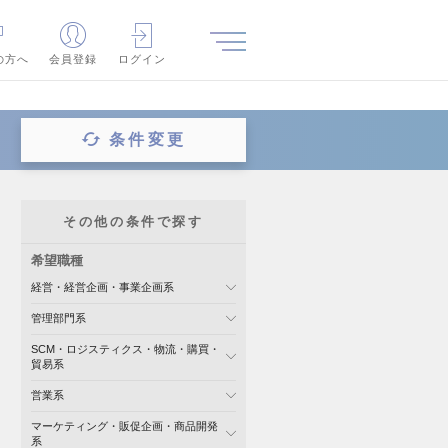
の方へ
会員登録
ログイン
条件変更
その他の条件で探す
希望職種
経営・経営企画・事業企画系
管理部門系
SCM・ロジスティクス・物流・購買・
貿易系
営業系
マーケティング・販促企画・商品開発
系