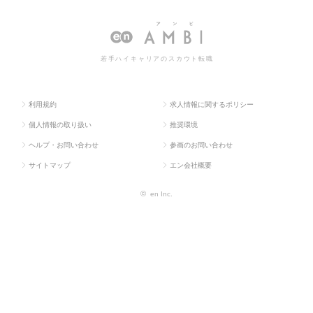
求人TOP
門系
理部門系
の転職・求人情報一覧
若手ハイキャリアのスカウト転職
利用規約
求人情報に関するポリシー
個人情報の取り扱い
推奨環境
ヘルプ・お問い合わせ
参画のお問い合わせ
サイトマップ
エン会社概要
©
en Inc.