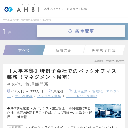
若手ハイキャリアのスカウト転職
ゲームのその他、管理部門系の転職・求人情報
1
条件変更
件
すべて
新着のみ
掲載終了間近
掲載期間
26/07/27～26/08/09
【人事本部】特例子会社でのバックオフィス
業務（マネジメント候補）
その他、管理部門系
650万円 ～ 999万円
東京都
上場企業
管理職・マネジャ
ー
土日祝休み
フレックス勤務
リモートワーク可能
◆具体的な業務 ・ガバナンス・規定管理： 特例法規に準じ
た社内規定の改定ドラフト作成、および新ルールの設計・運
用。 ・経営報…
・スポーツ ・ライフスタイル ・デジタルエンターテインメント ・
会社概要