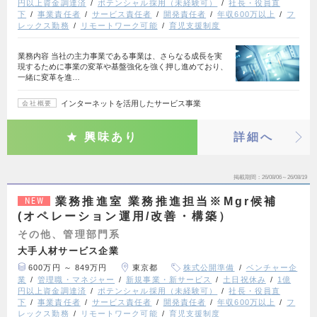
円以上資金調達済
ポテンシャル採用（未経験可）
社長・役員直
下
事業責任者
サービス責任者
開発責任者
年収600万以上
フ
レックス勤務
リモートワーク可能
育児支援制度
業務内容 当社の主力事業である事業は、さらなる成長を実
現するために事業の変革や基盤強化を強く押し進めており、
一緒に変革を進…
インターネットを活用したサービス事業
会社概要
興味あり
詳細へ
掲載期間
26/08/06～26/08/19
業務推進室 業務推進担当※Mgr候補
NEW
(オペレーション運用/改善・構築）
その他、管理部門系
大手人材サービス企業
600万円 ～ 849万円
東京都
株式公開準備
ベンチャー企
業
管理職・マネジャー
新規事業・新サービス
土日祝休み
1億
円以上資金調達済
ポテンシャル採用（未経験可）
社長・役員直
下
事業責任者
サービス責任者
開発責任者
年収600万以上
フ
レックス勤務
リモートワーク可能
育児支援制度