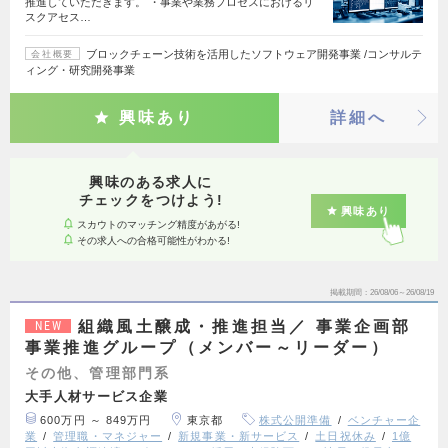
推進していただきます。 ・事業や業務プロセスにおけるリ
スクアセス…
ブロックチェーン技術を活用したソフトウェア開発事業 /コンサルテ
会社概要
ィング・研究開発事業
興味あり
詳細へ
興味のある求人に
チェックをつけよう!
興味あり
スカウトのマッチング精度があがる!
その求人への合格可能性がわかる!
掲載期間
26/08/06～26/08/19
組織風土醸成・推進担当／ 事業企画部
NEW
事業推進グループ（メンバー～リーダー）
その他、管理部門系
大手人材サービス企業
600万円 ～ 849万円
東京都
株式公開準備
ベンチャー企
業
管理職・マネジャー
新規事業・新サービス
土日祝休み
1億