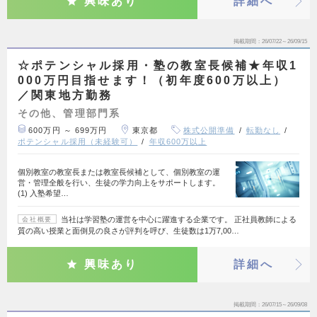
興味あり
詳細へ
掲載期間
26/07/22～26/09/15
☆ポテンシャル採用・塾の教室長候補★年収1
000万円目指せます！（初年度600万以上）
／関東地方勤務
その他、管理部門系
600万円 ～ 699万円
東京都
株式公開準備
転勤なし
ポテンシャル採用（未経験可）
年収600万以上
個別教室の教室長または教室長候補として、個別教室の運
営・管理全般を行い、生徒の学力向上をサポートします。
(1) 入塾希望…
当社は学習塾の運営を中心に躍進する企業です。 正社員教師による
会社概要
質の高い授業と面倒見の良さが評判を呼び、生徒数は1万7,00…
興味あり
詳細へ
掲載期間
26/07/15～26/09/08