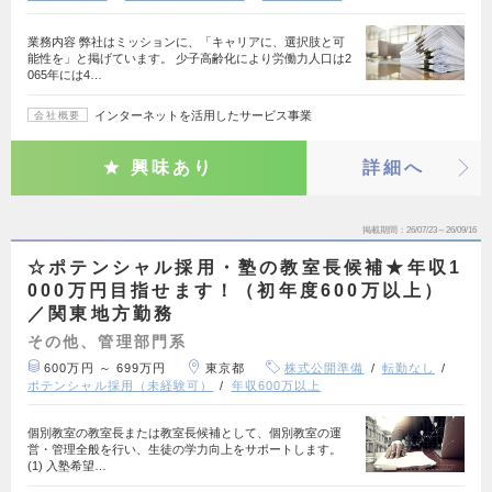
業務内容 弊社はミッションに、「キャリアに、選択肢と可
能性を」と掲げています。 少子高齢化により労働力人口は2
065年には4…
インターネットを活用したサービス事業
会社概要
興味あり
詳細へ
掲載期間
26/07/23～26/09/16
☆ポテンシャル採用・塾の教室長候補★年収1
000万円目指せます！（初年度600万以上）
／関東地方勤務
その他、管理部門系
600万円 ～ 699万円
東京都
株式公開準備
転勤なし
ポテンシャル採用（未経験可）
年収600万以上
個別教室の教室長または教室長候補として、個別教室の運
営・管理全般を行い、生徒の学力向上をサポートします。
(1) 入塾希望…