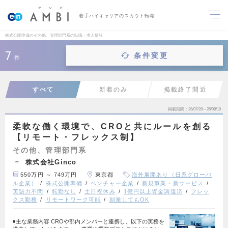
若手ハイキャリアのスカウト転職
株式公開準備のその他、管理部門系の転職・求人情報
7
条件変更
件
すべて
新着のみ
掲載終了間近
掲載期間
26/07/28～26/08/10
柔軟な働く環境で、CROと共にルールを創る
【リモート・フレックス制】
その他、管理部門系
株式会社Ginco
550万円 ～ 749万円
東京都
海外展開あり（日系グローバ
ル企業）
株式公開準備
ベンチャー企業
新規事業・新サービス
英語力不問
転勤なし
土日祝休み
1億円以上資金調達済
フレッ
クス勤務
リモートワーク可能
副業してもOK
◾️主な業務内容 CROや部内メンバーと連携し、以下の実務を