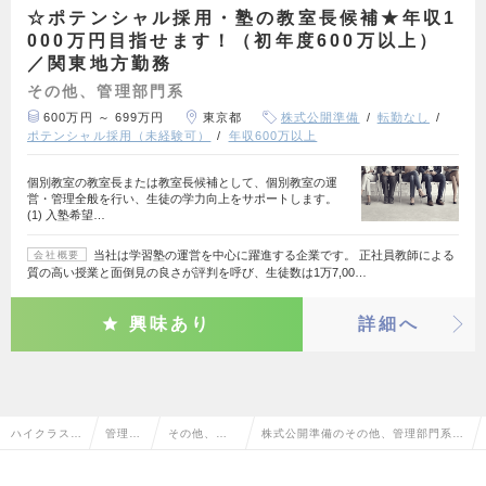
☆ポテンシャル採用・塾の教室長候補★年収1
000万円目指せます！（初年度600万以上）
／関東地方勤務
その他、管理部門系
600万円 ～ 699万円
東京都
株式公開準備
転勤なし
ポテンシャル採用（未経験可）
年収600万以上
個別教室の教室長または教室長候補として、個別教室の運
営・管理全般を行い、生徒の学力向上をサポートします。
(1) 入塾希望…
当社は学習塾の運営を中心に躍進する企業です。 正社員教師による
会社概要
質の高い授業と面倒見の良さが評判を呼び、生徒数は1万7,00…
興味あり
詳細へ
ハイクラス求
管理部
その他、管
株式公開準備のその他、管理部門系の
人TOP
門系
理部門系
転職・求人情報一覧