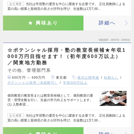
当社は学習塾の運営を中心に躍進する企業です。 正社員教師による
会社概要
質の高い授業と面倒見の良さが評判を呼び、生徒数は1万7,00…
興味あり
詳細へ
掲載期間
26/07/23～26/09/16
☆ポテンシャル採用・塾の教室長候補★年収1
000万円目指せます！（初年度600万以上）
／関東地方勤務
その他、管理部門系
600万円 ～ 699万円
東京都
株式公開準備
転勤なし
ポテンシャル採用（未経験可）
年収600万以上
個別教室の教室長または教室長候補として、個別教室の運
営・管理全般を行い、生徒の学力向上をサポートします。
(1) 入塾希望…
当社は学習塾の運営を中心に躍進する企業です。 正社員教師による
会社概要
質の高い授業と面倒見の良さが評判を呼び、生徒数は1万7,00…