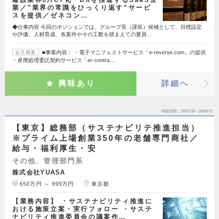
業／”業界の常識をひっくり返す”サービ
スを提供／ゼネコン…
◆仕事内容 今回のポジションでは、グループ長（課長）候補として、目標設定
や評価、人材育成、各案件やその工数を踏まえての要員…
■事業内容： ・電子マニフェストサービス「e-reverse.com」の提供
会社概要
・産廃処理委託契約サービス「er-contra…
興味あり
詳細へ
掲載期間
26/07/28～26/08/10
【東京】総務部（サステナビリテ推進担当）
※プライム上場創業350年の老舗専門商社／
給与・福利厚生・安
その他、管理部門系
株式会社YUASA
650万円 ～ 999万円
東京都
【業務内容】 ・サステナビリティ推進に
おける施策立案・実行フォロー ・サステ
ナビリティ推進委員会の議案作…