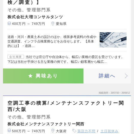
検／調査）】
その他、管理部門系
株式会社大増コンサルタンツ
400万円 ～ 749万円
愛知県
道路・河川・農業土木の設計のほか、積算参考資料の作成や
交通調査、インフラ点検業務などをお任せします。 【具体
的には】 ・道路…
当社では官公庁や自治体から、幅広い業種の委託を受けています。
会社概要
下記は当社が手掛ける主な業種の例です。 幅広い顧客層から幅広…
興味あり
詳細へ
掲載期間
26/07/30～26/08/12
空調工事の積算/メンテナンスファクトリー関
西/大阪
その他、管理部門系
株式会社メンテナンスファクトリー関西
500万円 ～ 749万円
大阪府
英語力不問
土日祝休み