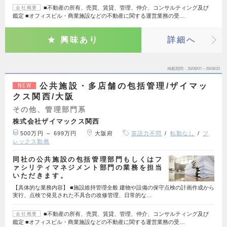
■不動産の所有、売買、賃貸、管理、仲介、コンサルティング及び
会社概要
鑑定 ■オフィスビル・商業施設などの不動産に関する運営業務の受…
興味あり
詳細へ
掲載期間
26/08/07～26/08/20
公共施設・多店舗の包括管理/ザイマッ
NEW
クス関西/大阪
その他、管理部門系
株式会社ザイマックス関西
500万円 ～ 699万円
大阪府
英語力不問
転勤なし
フ
レックス勤務
同社の公共施設の包括管理部門もしくはフ
ァシリティマネジメント部門の業務を担当
いただきます。
【具体的な業務内容】 ■施設維持管理全般 建物や設備の保守点検の計画作成から
実行、点検で発見された不具合の改修管理、日常的な…
■不動産の所有、売買、賃貸、管理、仲介、コンサルティング及び
会社概要
鑑定 ■オフィスビル・商業施設などの不動産に関する運営業務の受…