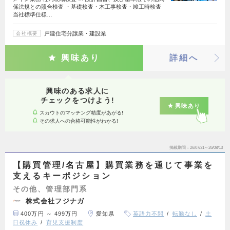
係法規との照合検査 ・基礎検査・木工事検査・竣工時検査
当社標準仕様…
戸建住宅分譲業・建設業
会社概要
興味あり
詳細へ
興味のある求人に
チェックをつけよう!
興味あり
スカウトのマッチング精度があがる!
その求人への合格可能性がわかる!
掲載期間
26/07/31～26/08/13
【購買管理/名古屋】購買業務を通じて事業を
支えるキーポジション
その他、管理部門系
株式会社フジナガ
400万円 ～ 499万円
愛知県
英語力不問
転勤なし
土
日祝休み
育児支援制度