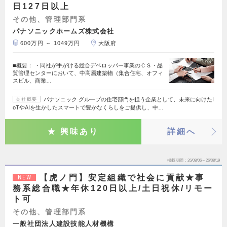
日127日以上
その他、管理部門系
パナソニックホームズ株式会社
600万円 ～ 1049万円
大阪府
■概要： ・同社が手がける総合デベロッパー事業のＣＳ・品
質管理センターにおいて、中高層建築物（集合住宅、オフィ
スビル、商業…
パナソニック グループの住宅部門を担う企業として、未来に向けたI
会社概要
oTやAIを生かしたスマートで豊かなくらしをご提供し、中…
興味あり
詳細へ
掲載期間
26/08/06～26/08/19
【虎ノ門】安定組織で社会に貢献★事
NEW
務系総合職★年休120日以上/土日祝休/リモー
ト可
その他、管理部門系
一般社団法人建設技能人材機構