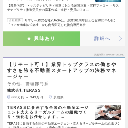
【業務内容】 ・サステナビリティ推進における施策立案・実行フォロー ・サス
テナビリティ推進委員会の議案作成・進行・委員のフォ…
サマリー:株式会社YUASAは、創業361周年目となる2026年4月に
会社概要
「ユアサ商事株式会社」から商号変更した複合専門商社…
興味あり
詳細へ
掲載期間
26/07/28～26/08/10
【リモート可！】業界トップクラスの働きや
すさを誇る不動産スタートアップの法務マネ
ージャー
その他、管理部門系
株式会社TERASS
600万円 ～ 949万円
茨城県
TERASSに参画する全国の不動産エージ
ェント支えるリーガルチームの組織づく
り・強化をお任せします。…
TERASSに参画する全国の不動産エージェント支えるリーガルチームの組織づく
り・強化をお任せします。 ・安全な取引のための…