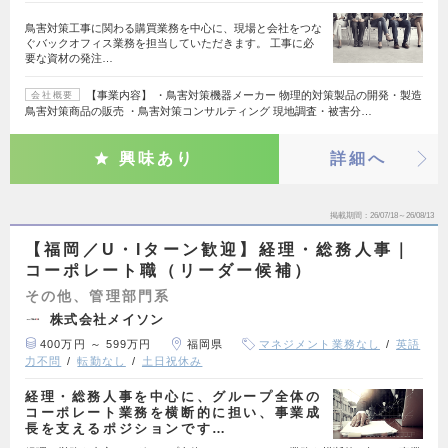
鳥害対策工事に関わる購買業務を中心に、現場と会社をつな
ぐバックオフィス業務を担当していただきます。 工事に必
要な資材の発注…
【事業内容】 ・鳥害対策機器メーカー 物理的対策製品の開発・製造
会社概要
鳥害対策商品の販売 ・鳥害対策コンサルティング 現地調査・被害分…
興味あり
詳細へ
掲載期間
26/07/18～26/08/13
【福岡／U・Iターン歓迎】経理・総務人事｜
コーポレート職（リーダー候補）
その他、管理部門系
株式会社メイソン
400万円 ～ 599万円
福岡県
マネジメント業務なし
英語
力不問
転勤なし
土日祝休み
経理・総務人事を中心に、グループ全体の
コーポレート業務を横断的に担い、事業成
長を支えるポジションです…