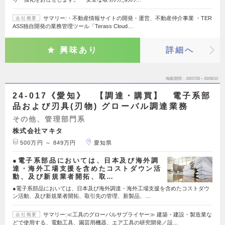
サマリー:・不動産情報サイトの開発・運営、不動産仲介事業 ・TER
会社概要
ASS独自開発の業務管理ツール「Terass Cloud…
興味あり
詳細へ
掲載期間
26/07/28～26/08/10
24-017《愛知》 【調達・購買】 電子系部
品および刃具(刃物) グローバル調達業務
その他、管理部門系
株式会社マキタ
500万円 ～ 849万円
愛知県
●電子系部品においては、日本及び海外調
達・海外工場支援を含めたコストダウン活
動、及び新規業者開拓、取…
●電子系部品においては、日本及び海外調達・海外工場支援を含めたコストダウ
ン活動、及び新規業者開拓、取引先の管理、新製品、…
サマリー:≪工具のグローバルサプライヤー≫ 建築・建設・製造業な
会社概要
どで使用する、電動工具、園芸用機器、エア工具の研究開発／設…