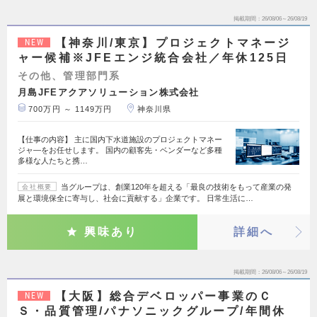
掲載期間
26/08/06～26/08/19
【神奈川/東京】プロジェクトマネージ
NEW
ャー候補※JFEエンジ統合会社／年休125日
その他、管理部門系
月島JFEアクアソリューション株式会社
700万円 ～ 1149万円
神奈川県
【仕事の内容】 主に国内下水道施設のプロジェクトマネー
ジャ―をお任せします。 国内の顧客先・ベンダーなど多種
多様な人たちと携…
当グループは、創業120年を超える「最良の技術をもって産業の発
会社概要
展と環境保全に寄与し、社会に貢献する」企業です。 日常生活に…
興味あり
詳細へ
掲載期間
26/08/06～26/08/19
【大阪】総合デベロッパー事業のＣ
NEW
Ｓ・品質管理/パナソニックグループ/年間休