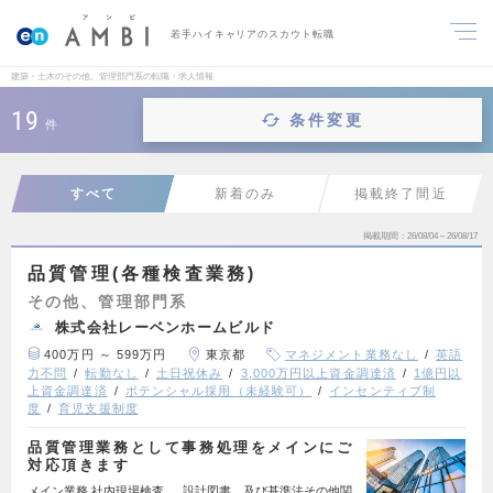
若手ハイキャリアのスカウト転職
建築・土木のその他、管理部門系の転職・求人情報
19
条件変更
件
すべて
新着のみ
掲載終了間近
掲載期間
26/08/04～26/08/17
品質管理(各種検査業務)
その他、管理部門系
株式会社レーベンホームビルド
400万円 ～ 599万円
東京都
マネジメント業務なし
英語
力不問
転勤なし
土日祝休み
3,000万円以上資金調達済
1億円以
上資金調達済
ポテンシャル採用（未経験可）
インセンティブ制
度
育児支援制度
品質管理業務として事務処理をメインにご
対応頂きます
メイン業務 社内現場検査 … 設計図書、及び基準法その他関