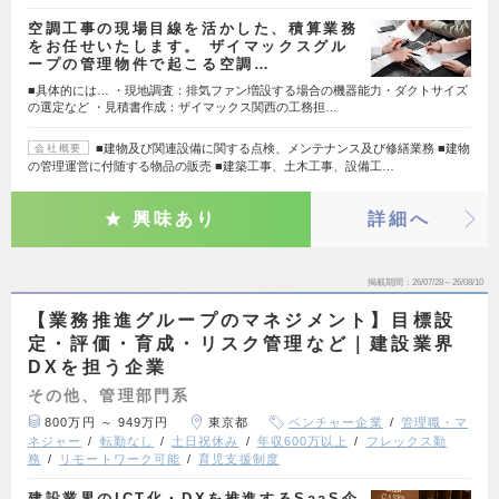
空調工事の現場目線を活かした、積算業務
をお任せいたします。 ザイマックスグル
ープの管理物件で起こる空調…
■具体的には… ・現地調査：排気ファン増設する場合の機器能力・ダクトサイズ
の選定など ・見積書作成：ザイマックス関西の工務担…
■建物及び関連設備に関する点検、メンテナンス及び修繕業務 ■建物
会社概要
の管理運営に付随する物品の販売 ■建築工事、土木工事、設備工…
興味あり
詳細へ
掲載期間
26/07/28～26/08/10
【業務推進グループのマネジメント】目標設
定・評価・育成・リスク管理など｜建設業界
DXを担う企業
その他、管理部門系
800万円 ～ 949万円
東京都
ベンチャー企業
管理職・マ
ネジャー
転勤なし
土日祝休み
年収600万以上
フレックス勤
務
リモートワーク可能
育児支援制度
建設業界のICT化・DXを推進するSaaS企