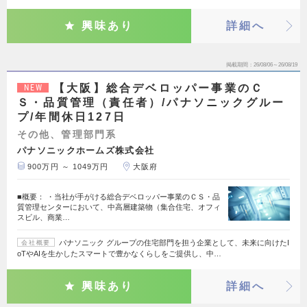
興味あり
詳細へ
掲載期間
26/08/06～26/08/19
【大阪】総合デベロッパー事業のＣ
NEW
Ｓ・品質管理（責任者）/パナソニックグルー
プ/年間休日127日
その他、管理部門系
パナソニックホームズ株式会社
900万円 ～ 1049万円
大阪府
■概要： ・当社が手がける総合デベロッパー事業のＣＳ・品
質管理センターにおいて、中高層建築物（集合住宅、オフィ
スビル、商業…
パナソニック グループの住宅部門を担う企業として、未来に向けたI
会社概要
oTやAIを生かしたスマートで豊かなくらしをご提供し、中…
興味あり
詳細へ