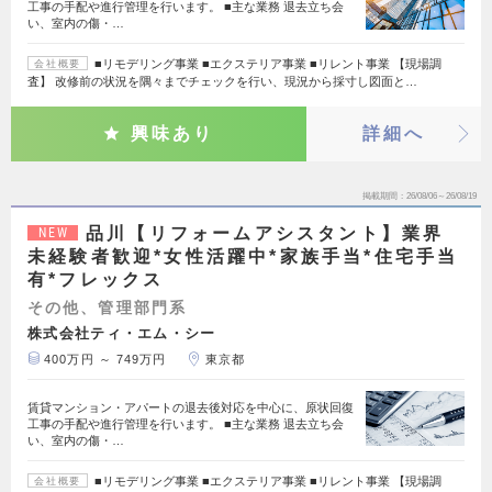
工事の手配や進行管理を行います。 ■主な業務 退去立ち会
い、室内の傷・…
■リモデリング事業 ■エクステリア事業 ■リレント事業 【現場調
会社概要
査】 改修前の状況を隅々までチェックを行い、現況から採寸し図面と…
興味あり
詳細へ
掲載期間
26/08/06～26/08/19
品川【リフォームアシスタント】業界
NEW
未経験者歓迎*女性活躍中*家族手当*住宅手当
有*フレックス
その他、管理部門系
株式会社ティ・エム・シー
400万円 ～ 749万円
東京都
賃貸マンション・アパートの退去後対応を中心に、原状回復
工事の手配や進行管理を行います。 ■主な業務 退去立ち会
い、室内の傷・…
■リモデリング事業 ■エクステリア事業 ■リレント事業 【現場調
会社概要