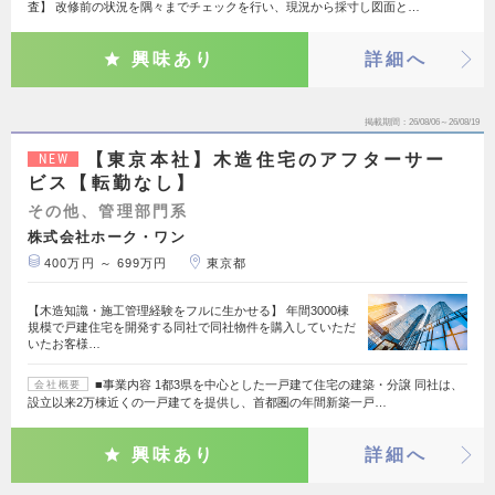
査】 改修前の状況を隅々までチェックを行い、現況から採寸し図面と…
興味あり
詳細へ
掲載期間
26/08/06～26/08/19
【東京本社】木造住宅のアフターサー
NEW
ビス【転勤なし】
その他、管理部門系
株式会社ホーク・ワン
400万円 ～ 699万円
東京都
【木造知識・施工管理経験をフルに生かせる】 年間3000棟
規模で戸建住宅を開発する同社で同社物件を購入していただ
いたお客様…
■事業内容 1都3県を中心とした一戸建て住宅の建築・分譲 同社は、
会社概要
設立以来2万棟近くの一戸建てを提供し、首都圏の年間新築一戸…
興味あり
詳細へ