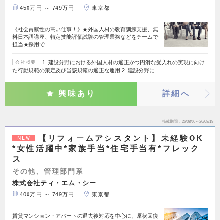
450万円 ～ 749万円
東京都
《社会貢献性の高い仕事！》★外国人材の教育訓練支援、無
料日本語講座、特定技能評価試験の管理業務などをチームで
担当★採用で…
1. 建設分野における外国人材の適正かつ円滑な受入れの実現に向け
会社概要
た行動規範の策定及び当該規範の適正な運用 2. 建設分野に…
興味あり
詳細へ
掲載期間
26/08/06～26/08/19
【リフォームアシスタント】未経験OK
NEW
*女性活躍中*家族手当*住宅手当有*フレック
ス
その他、管理部門系
株式会社ティ・エム・シー
400万円 ～ 749万円
東京都
賃貸マンション・アパートの退去後対応を中心に、原状回復