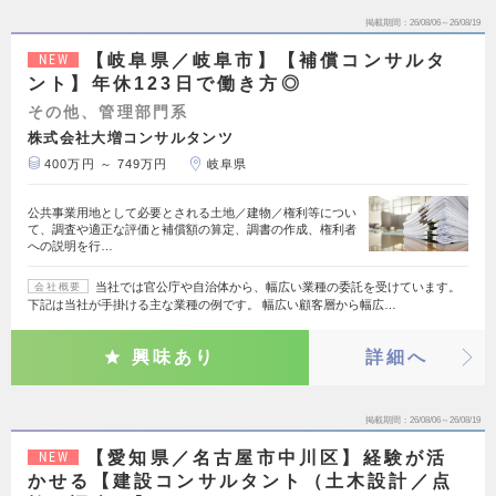
掲載期間
26/08/06～26/08/19
【岐阜県／岐阜市】【補償コンサルタ
NEW
ント】年休123日で働き方◎
その他、管理部門系
株式会社大増コンサルタンツ
400万円 ～ 749万円
岐阜県
公共事業用地として必要とされる土地／建物／権利等につい
て、調査や適正な評価と補償額の算定、調書の作成、権利者
への説明を行…
当社では官公庁や自治体から、幅広い業種の委託を受けています。
会社概要
下記は当社が手掛ける主な業種の例です。 幅広い顧客層から幅広…
興味あり
詳細へ
掲載期間
26/08/06～26/08/19
【愛知県／名古屋市中川区】経験が活
NEW
かせる【建設コンサルタント（土木設計／点