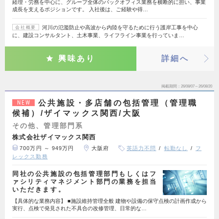
経理・労務を中心に、グループ全体のバックオフィス業務を横断的に担い、事業
成長を支えるポジションです。 入社後は、ご経験や得…
河川の氾濫防止や高波から内陸を守るために行う護岸工事を中心
会社概要
に、建設コンサルタント、土木事業、ライフライン事業を行っていま…
興味あり
詳細へ
掲載期間
26/08/07～26/08/20
公共施設・多店舗の包括管理（管理職
NEW
候補）/ザイマックス関西/大阪
その他、管理部門系
株式会社ザイマックス関西
700万円 ～ 949万円
大阪府
英語力不問
転勤なし
フ
レックス勤務
同社の公共施設の包括管理部門もしくはフ
ァシリティマネジメント部門の業務を担当
いただきます。
【具体的な業務内容】 ■施設維持管理全般 建物や設備の保守点検の計画作成から
実行、点検で発見された不具合の改修管理、日常的な…