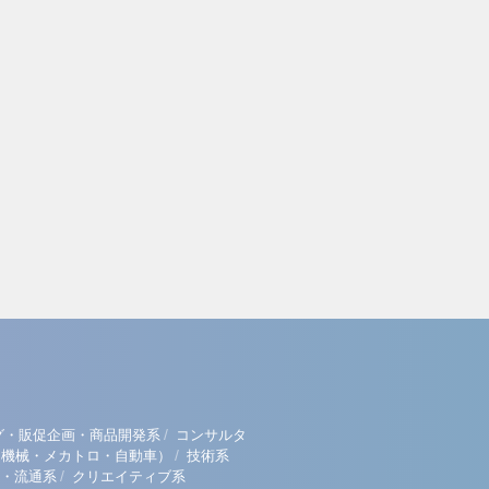
/
グ・販促企画・商品開発系
コンサルタ
/
（機械・メカトロ・自動車）
技術系
/
・流通系
クリエイティブ系