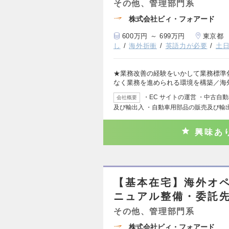
その他、管理部門系
株式会社ビィ・フォアード
600万円 ～ 699万円
東京都
し
海外折衝
英語力が必要
土
★業務改善の経験をいかして業務標準
なく業務を進められる環境を構築／海
・EC サイトの運営 ・中古自
会社概要
及び輸出入 ・自動車用部品の販売及び輸
興味あ
【基本在宅】海外オ
ニュアル整備・委託
その他、管理部門系
株式会社ビィ・フォアード