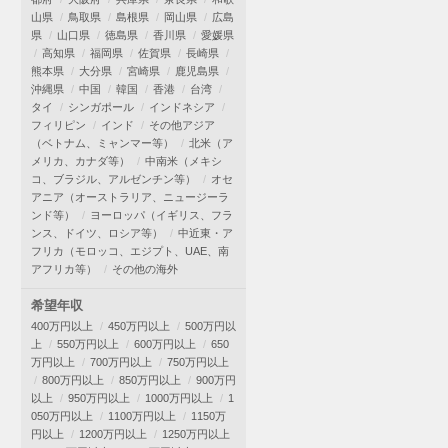
山県
鳥取県
島根県
岡山県
広島
県
山口県
徳島県
香川県
愛媛県
高知県
福岡県
佐賀県
長崎県
熊本県
大分県
宮崎県
鹿児島県
沖縄県
中国
韓国
香港
台湾
タイ
シンガポール
インドネシア
フィリピン
インド
その他アジア
（ベトナム、ミャンマー等）
北米（ア
メリカ、カナダ等）
中南米（メキシ
コ、ブラジル、アルゼンチン等）
オセ
アニア（オーストラリア、ニュージーラ
ンド等）
ヨーロッパ（イギリス、フラ
ンス、ドイツ、ロシア等）
中近東・ア
フリカ（モロッコ、エジプト、UAE、南
アフリカ等）
その他の海外
希望年収
400万円以上
450万円以上
500万円以
上
550万円以上
600万円以上
650
万円以上
700万円以上
750万円以上
800万円以上
850万円以上
900万円
以上
950万円以上
1000万円以上
1
050万円以上
1100万円以上
1150万
円以上
1200万円以上
1250万円以上