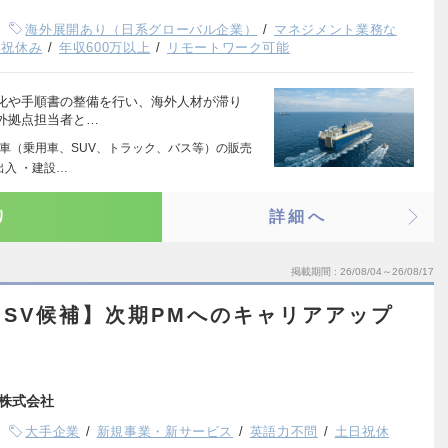
海外展開あり（日系グローバル企業）
マネジメント業務な
日祝休み
年収600万以上
リモートワーク可能
化や手順書の整備を行い、海外人材が滞り
外拠点担当者と…
動車（乗用車、SUV、トラック、バス等）の販売
出入 ・建設…
り
詳細へ
掲載期間
26/08/04～26/08/17
SV候補】次期PMへのキャリアアップ
株式会社
大手企業
新規事業・新サービス
英語力不問
土日祝休