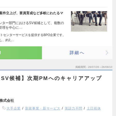
規案件立上げ、要員育成など多岐にわたるマ
ンター部門におけるSV候補として、複数の
管理を中心に…
トセンターサービスを提供するBPO企業です。
、約2,…
り
詳細へ
掲載期間
26/07/28～26/08/10
SV候補】次期PMへのキャリアアップ
株式会社
大手企業
新規事業・新サービス
英語力不問
土日祝休