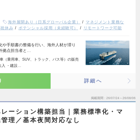
海外展開あり（日系グローバル企業）
マネジメント業務な
日祝休み
ポテンシャル採用（未経験可）
リモートワーク可能
化や手順書の整備を行い、海外人材が滞り
外拠点担当者と…
動車（乗用車、SUV、トラック、バス等）の販売
出入 ・建設…
り
詳細へ
掲載期間
26/07/24～26/08/06
ペレーション構築担当｜業務標準化・マ
先管理／基本夜間対応なし