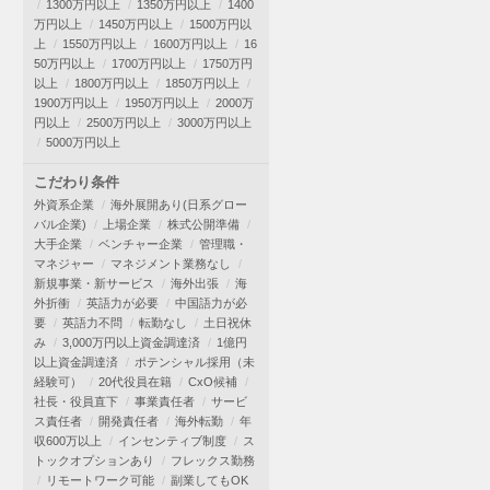
1300万円以上
1350万円以上
1400
万円以上
1450万円以上
1500万円以
上
1550万円以上
1600万円以上
16
50万円以上
1700万円以上
1750万円
以上
1800万円以上
1850万円以上
1900万円以上
1950万円以上
2000万
円以上
2500万円以上
3000万円以上
5000万円以上
こだわり条件
外資系企業
海外展開あり(日系グロー
バル企業)
上場企業
株式公開準備
大手企業
ベンチャー企業
管理職・
マネジャー
マネジメント業務なし
新規事業・新サービス
海外出張
海
外折衝
英語力が必要
中国語力が必
要
英語力不問
転勤なし
土日祝休
み
3,000万円以上資金調達済
1億円
以上資金調達済
ポテンシャル採用（未
経験可）
20代役員在籍
CxO候補
社長・役員直下
事業責任者
サービ
ス責任者
開発責任者
海外転勤
年
収600万以上
インセンティブ制度
ス
トックオプションあり
フレックス勤務
リモートワーク可能
副業してもOK