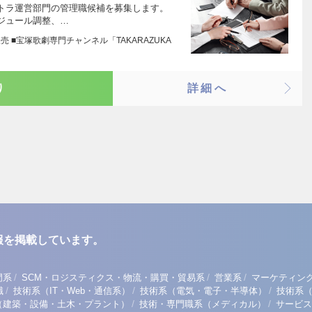
トラ運営部門の管理職候補を募集します。
ジュール調整、…
 ■宝塚歌劇専門チャンネル「TAKARAZUKA
り
詳細へ
報を掲載しています。
/
/
/
門系
SCM・ロジスティクス・物流・購買・貿易系
営業系
マーケティン
/
/
/
職
技術系（IT・Web・通信系）
技術系（電気・電子・半導体）
技術系
/
/
（建築・設備・土木・プラント）
技術・専門職系（メディカル）
サービス