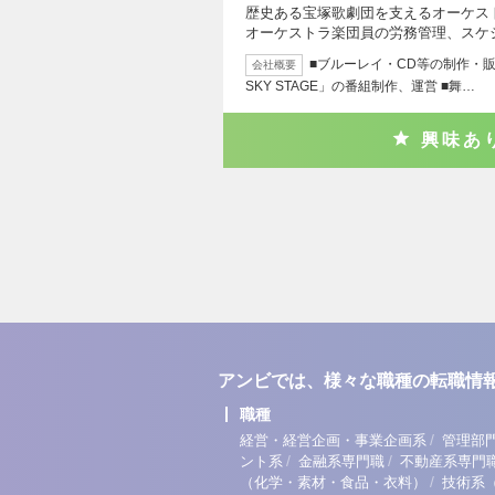
歴史ある宝塚歌劇団を支えるオーケス
オーケストラ楽団員の労務管理、スケ
■ブルーレイ・CD等の制作・販売
会社概要
SKY STAGE」の番組制作、運営 ■舞…
興味あ
アンビでは、様々な職種の転職情
職種
/
経営・経営企画・事業企画系
管理部
/
/
ント系
金融系専門職
不動産系専門
/
（化学・素材・食品・衣料）
技術系