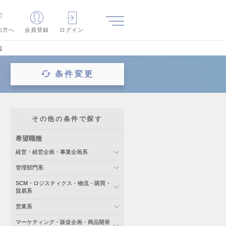
の方へ
会員登録
ログイン
覧
条件変更
その他の条件で探す
希望職種
経営・経営企画・事業企画系
管理部門系
SCM・ロジスティクス・物流・購買・
貿易系
営業系
マーケティング・販促企画・商品開発