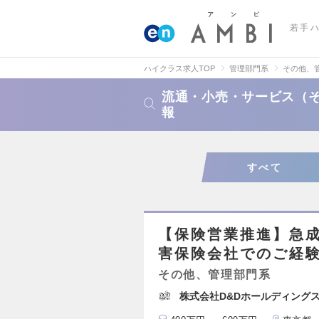
若手
ハイクラス求人TOP
管理部門系
その他、
流通・小売・サービス（
報
すべて
【保険営業推進】急成
害保険会社でのご経
その他、管理部門系
株式会社D&Dホールディング