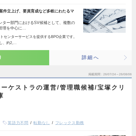
規案件立上げ、要員育成など多岐にわたるマ
ンター部門におけるSV候補として、複数の
管理を中心に…
トセンターサービスを提供するBPO企業です。
、約2,…
り
詳細へ
掲載期間
26/07/24～26/08/06
ーケストラの運営/管理職候補/宝塚クリ
庫
英語力不問
転勤なし
フレックス勤務