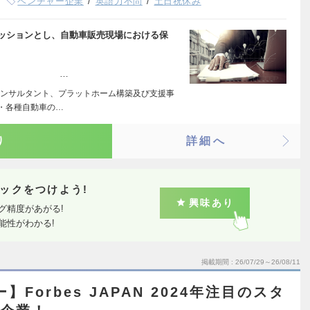
ベンチャー企業
英語力不問
土日祝休み
ミッションとし、自動車販売現場における保
な業務内容】
…
ンサルタント、プラットホーム構築及び支援事
・各種自動車の…
り
詳細へ
ックをつけよう!
興味あり
グ精度があがる!
能性がわかる!
掲載期間
26/07/29～26/08/11
Forbes JAPAN 2024年注目のスタ