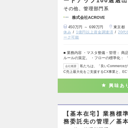
ートアップ100選選
その他、管理部門系
株式会社ACROVE
450万円 ～ 699万円
東京都
休み
1億円以上資金調達済
20
ーク可能
■ 業務内容 ・マスタ整備・管理： 
ルールの策定。 ・フローの標準化： 「
私たちは、「良いCommerc
会社概要
C売上最大化をご支援するCX事業と、EC
興味あ
【基本在宅】業務標
務委託先の管理／基本