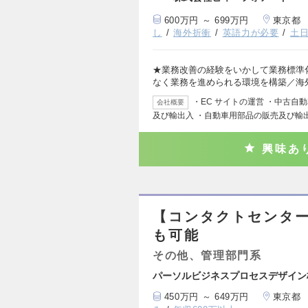
600万円 ～ 699万円
東京都
し
海外折衝
英語力が必要
土
★業務改善の経験をいかして業務標準
なく業務を進められる環境を構築／海
・EC サイトの運営 ・中古自
会社概要
及び輸出入 ・自動車用部品の販売及び輸
興味あ
【コンタクトセンター
も可能
その他、管理部門系
パーソルビジネスプロセスデザイン
450万円 ～ 649万円
東京都