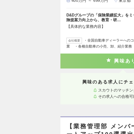
400万円 ～ 699万円
東京都
D&Dグループの「保険業績拡大」を
険提案力向上から、教育・研…
【具体的
・全国自動車ディーラーへのコ
会社概要
業 ・各種自動車の小売、卸、紹介業務 
興味あ
興味のある求人にチェ
スカウトのマッチン
その求人への合格可
【業務管理部 メンバー】