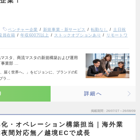
出企業！
ベンチャー企業
新規事業・新サービス
転勤なし
土日祝
代役員在籍
年収600万以上
ストックオプションあり
リモートワ
商品マスタ、商流マスタの新規構築および運用
事業部 …
eが、届く世界へ。」をビジョンに、ブランドのE
ブラ…
り
詳細へ
掲載期間
26/07/27～26/08/09
準化・オペレーション構築担当｜海外業
夜間対応無／越境ECで成長