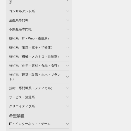
系
コンサルタント系
金融系専門職
不動産系専門職
技術系（IT・Web・通信系）
技術系（電気・電子・半導体）
技術系（機械・メカトロ・自動車）
技術系（化学・素材・食品・衣料）
技術系（建築・設備・土木・プラン
ト）
技術・専門職系（メディカル）
サービス・流通系
クリエイティブ系
希望業種
IT・インターネット・ゲーム