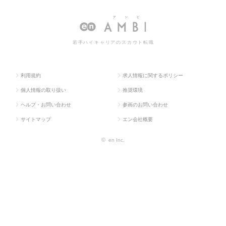
OP
系
務
一覧
若手ハイキャリアのスカウト転職
利用規約
求人情報に関するポリシー
個人情報の取り扱い
推奨環境
ヘルプ・お問い合わせ
参画のお問い合わせ
サイトマップ
エン会社概要
©
en Inc.