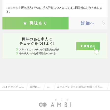
匿名求人のため、求人詳細につきましてはご面談時にお伝え致しま
会社概要
す。
興味あり
詳細へ
興味のある求人に
チェックをつけよう!
興味あり
スカウトのマッチング精度があがる!
その求人への合格可能性がわかる!
ハイクラス求人T
管理部門
総
コールセンターの総務の転職・求人情
OP
系
務
報一覧