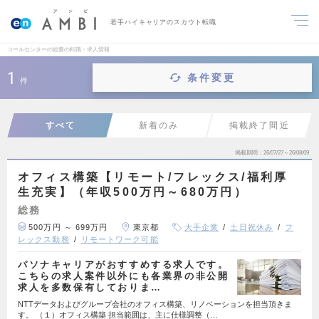
若手ハイキャリアのスカウト転職
コールセンターの総務の転職・求人情報
1
条件変更
件
すべて
新着のみ
掲載終了間近
掲載期間
26/07/27～26/08/09
オフィス構築【リモート/フレックス/福利厚
生充実】（年収500万円～680万円）
総務
500万円 ～ 699万円
東京都
大手企業
土日祝休み
フ
レックス勤務
リモートワーク可能
パソナキャリアがおすすめする求人です。
こちらの求人案件以外にも各業界の非公開
求人を多数保有しておりま…
NTTデータおよびグループ会社のオフィス構築、リノベーションを担当頂きま
す。 （１）オフィス構築 担当範囲は、主に仕様調整（…