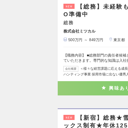
【総務】未経験も
NEW
O準備中
総務
株式会社ミツカル
500万円 ～ 849万円
東京都
【職務内容】 ■総務部門の責任者候
ていただきます。専門的な知識は入社後
＜様々な経営課題に応える成長企
会社概要
ハンティング事業 採用市場に出ない優秀
興味あ
【新宿】総務★雪
NEW
ックス制有★年休12