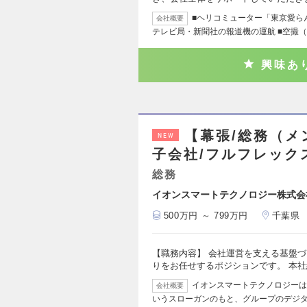
■ヘリコミューター「東京愛らん
会社概要
テレビ局・新聞社の報道機の運航 ■空撮
興味あ
【幕張/総務（メ
NEW
子会社/フルフレックス
総務
イオンスマートテクノロジー株式会
500万円 ～ 799万円
千葉県
【職務内容】 会社運営を支える基盤
りをお任せするポジションです。 本
イオンスマートテクノロジーは
会社概要
いうスローガンのもと、グループのデジ