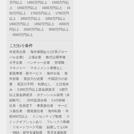
万円以上
1450万円以上
1500万円以
上
1550万円以上
1600万円以上
16
50万円以上
1700万円以上
1750万円
以上
1800万円以上
1850万円以上
1900万円以上
1950万円以上
2000万
円以上
2500万円以上
3000万円以上
5000万円以上
こだわり条件
外資系企業
海外展開あり(日系グロー
バル企業)
上場企業
株式公開準備
大手企業
ベンチャー企業
管理職・
マネジャー
マネジメント業務なし
新規事業・新サービス
海外出張
海
外折衝
英語力が必要
中国語力が必
要
英語力不問
転勤なし
土日祝休
み
3,000万円以上資金調達済
1億円
以上資金調達済
ポテンシャル採用（未
経験可）
20代役員在籍
CxO候補
社長・役員直下
事業責任者
サービ
ス責任者
開発責任者
海外転勤
年
収600万以上
インセンティブ制度
ス
トックオプションあり
フレックス勤務
リモートワーク可能
副業してもOK
MBA・留学支援制度
育児支援制度