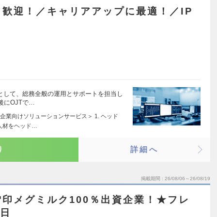
歓迎！／キャリアアップに最適！／IP
補として、総務全般の運用とサポートを担当し
にOJTで…
業向けソリューションサービス＞ 1. ヘッド
人材をヘッド…
り
詳細へ
掲載期間
26/08/06～26/08/19
印メグミルク100％出資企業！★フレ
5日