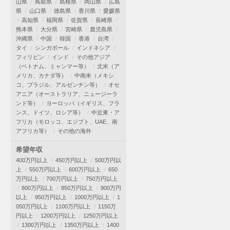
山県
鳥取県
島根県
岡山県
広島
県
山口県
徳島県
香川県
愛媛県
高知県
福岡県
佐賀県
長崎県
熊本県
大分県
宮崎県
鹿児島県
沖縄県
中国
韓国
香港
台湾
タイ
シンガポール
インドネシア
フィリピン
インド
その他アジア
（ベトナム、ミャンマー等）
北米（ア
メリカ、カナダ等）
中南米（メキシ
コ、ブラジル、アルゼンチン等）
オセ
アニア（オーストラリア、ニュージーラ
ンド等）
ヨーロッパ（イギリス、フラ
ンス、ドイツ、ロシア等）
中近東・ア
フリカ（モロッコ、エジプト、UAE、南
アフリカ等）
その他の海外
希望年収
400万円以上
450万円以上
500万円以
上
550万円以上
600万円以上
650
万円以上
700万円以上
750万円以上
800万円以上
850万円以上
900万円
以上
950万円以上
1000万円以上
1
050万円以上
1100万円以上
1150万
円以上
1200万円以上
1250万円以上
1300万円以上
1350万円以上
1400