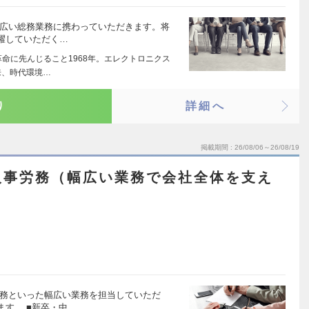
幅広い総務業務に携わっていただきます。将
躍していただく…
革命に先んじること1968年。エレクトロニクス
来、時代環境…
り
詳細へ
掲載期間
26/08/06～26/08/19
人事労務（幅広い業務で会社全体を支え
労務といった幅広い業務を担当していただ
す。 ■新卒・中…