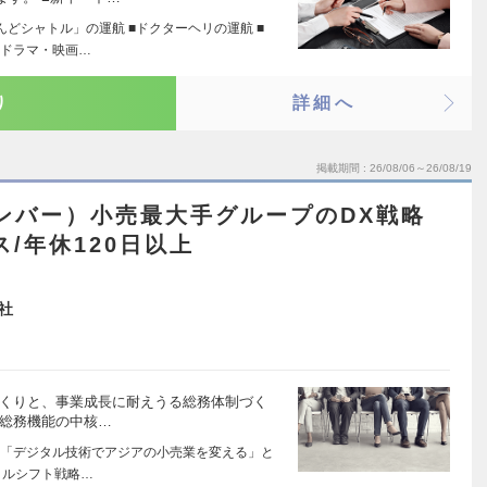
どシャトル」の運航 ■ドクターヘリの運航 ■
（ドラマ・映画…
り
詳細へ
掲載期間
26/08/06～26/08/19
ンバー）小売最大手グループのDX戦略
/年休120日以上
社
づくりと、事業成長に耐えうる総務体制づく
社総務機能の中核…
「デジタル技術でアジアの小売業を変える」と
タルシフト戦略…