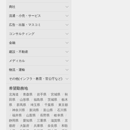
商社
流通・小売・サービス
広告・出版・マスコミ
コンサルティング
金融
建設・不動産
メディカル
物流・運輸
その他(インフラ・教育・官公庁など)
希望勤務地
北海道
青森県
岩手県
宮城県
秋
田県
山形県
福島県
茨城県
栃木
県
群馬県
埼玉県
千葉県
東京都
神奈川県
新潟県
富山県
石川県
福井県
山梨県
長野県
岐阜県
静岡県
愛知県
三重県
滋賀県
京
都府
大阪府
兵庫県
奈良県
和歌