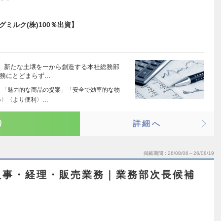
ミルク(株)100％出資】
、新たな土壌をーから創造する本社総務部
業務にとどまらず…
 「魅力的な商品の提案」「安全で効率的な物
い〉〈より便利〉…
り
詳細へ
掲載期間
26/08/06～26/08/19
人事・経理・販売業務｜業務部次長候補