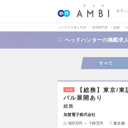
若手
ハイクラス求人TOP
管理部門系
総務
ヘッドハンターの掲載求
すべて
【総務】東京/東
NEW
バル展開あり
総務
加賀電子株式会社
500万円 ～ 749万円
東京都