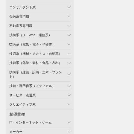
コンサルタント系
金融系専門職
不動産系専門職
技術系（IT・Web・通信系）
技術系（電気・電子・半導体）
技術系（機械・メカトロ・自動車）
技術系（化学・素材・食品・衣料）
技術系（建築・設備・土木・プラン
ト）
技術・専門職系（メディカル）
サービス・流通系
クリエイティブ系
希望業種
IT・インターネット・ゲーム
メーカー