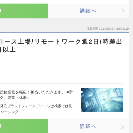
り
詳細へ
掲載期間
26/08/06～26/08/19
ロース上場/リモートワーク週2日/時差出
日以上
総務業務を幅広く担当いただきます。 ■労
ック、残業・休暇…
B受発注プラットフォーム アイミツは検索では見
トソーシング…
り
詳細へ