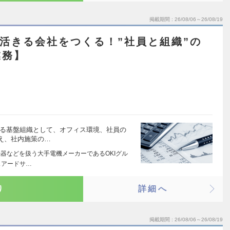
掲載期間
26/08/06～26/08/19
人が活きる会社をつくる！”社員と組織”の
業務】
える基盤組織として、オフィス環境、社員の
え、社内施策の…
機器などを扱う大手電機メーカーであるOKIグル
ェアードサ…
り
詳細へ
掲載期間
26/08/06～26/08/19