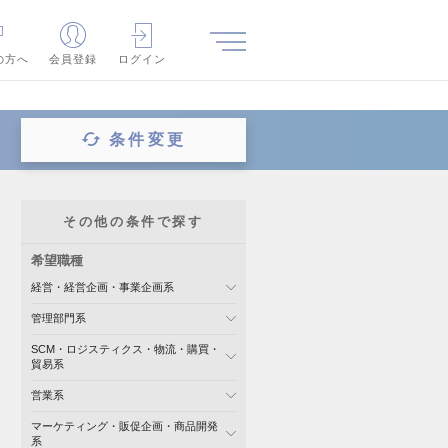
の方へ
会員登録
ログイン
条件変更
その他の条件で探す
希望職種
経営・経営企画・事業企画系
管理部門系
SCM・ロジスティクス・物流・購買・
貿易系
営業系
マーケティング・販促企画・商品開発
系