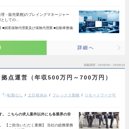
経理・販売業務)のプレイングマネージャー
部としての…
業 ■損害保険代理業及び保険代理業 ■自動車整備
り
詳細へ
掲載期間
26/08/06～26/08/19
拠点運営（年収500万円～700万円）
転勤なし
土日祝休み
フレックス勤務
リモートワーク可
す。 こちらの求人案件以外にも各業界の非
。 【ご担当いただく業務】 当社の総務業務