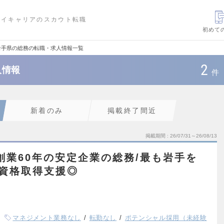
ハイキャリアのスカウト転職
初めて
岩手県の総務の転職・求人情報一覧
2
人情報
件
新着のみ
掲載終了間近
掲載期間
26/07/31～26/08/13
創業60年の安定企業の総務/最も岩手を
/資格取得支援◎
マネジメント業務なし
転勤なし
ポテンシャル採用（未経験