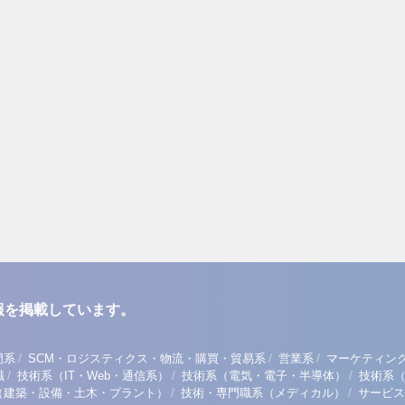
報を掲載しています。
/
/
/
門系
SCM・ロジスティクス・物流・購買・貿易系
営業系
マーケティン
/
/
/
職
技術系（IT・Web・通信系）
技術系（電気・電子・半導体）
技術系
/
/
（建築・設備・土木・プラント）
技術・専門職系（メディカル）
サービス