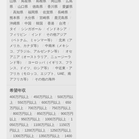
山県
鳥取県
島根県
岡山県
広島
県
山口県
徳島県
香川県
愛媛県
高知県
福岡県
佐賀県
長崎県
熊本県
大分県
宮崎県
鹿児島県
沖縄県
中国
韓国
香港
台湾
タイ
シンガポール
インドネシア
フィリピン
インド
その他アジア
（ベトナム、ミャンマー等）
北米（ア
メリカ、カナダ等）
中南米（メキシ
コ、ブラジル、アルゼンチン等）
オセ
アニア（オーストラリア、ニュージーラ
ンド等）
ヨーロッパ（イギリス、フラ
ンス、ドイツ、ロシア等）
中近東・ア
フリカ（モロッコ、エジプト、UAE、南
アフリカ等）
その他の海外
希望年収
400万円以上
450万円以上
500万円以
上
550万円以上
600万円以上
650
万円以上
700万円以上
750万円以上
800万円以上
850万円以上
900万円
以上
950万円以上
1000万円以上
1
050万円以上
1100万円以上
1150万
円以上
1200万円以上
1250万円以上
1300万円以上
1350万円以上
1400