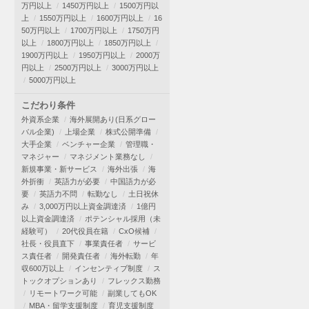
万円以上
1450万円以上
1500万円以
上
1550万円以上
1600万円以上
16
50万円以上
1700万円以上
1750万円
以上
1800万円以上
1850万円以上
1900万円以上
1950万円以上
2000万
円以上
2500万円以上
3000万円以上
5000万円以上
こだわり条件
外資系企業
海外展開あり(日系グロー
バル企業)
上場企業
株式公開準備
大手企業
ベンチャー企業
管理職・
マネジャー
マネジメント業務なし
新規事業・新サービス
海外出張
海
外折衝
英語力が必要
中国語力が必
要
英語力不問
転勤なし
土日祝休
み
3,000万円以上資金調達済
1億円
以上資金調達済
ポテンシャル採用（未
経験可）
20代役員在籍
CxO候補
社長・役員直下
事業責任者
サービ
ス責任者
開発責任者
海外転勤
年
収600万以上
インセンティブ制度
ス
トックオプションあり
フレックス勤務
リモートワーク可能
副業してもOK
MBA・留学支援制度
育児支援制度