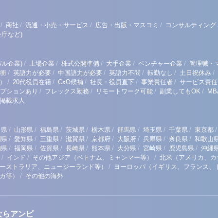
/
/
/
/
商社
流通・小売・サービス
広告・出版・マスコミ
コンサルティング
庁など)
/
/
/
/
/
ル企業)
上場企業
株式公開準備
大手企業
ベンチャー企業
管理職・
/
/
/
/
/
/
衝
英語力が必要
中国語力が必要
英語力不問
転勤なし
土日祝休み
/
/
/
/
/
）
20代役員在籍
CxO候補
社長・役員直下
事業責任者
サービス責任
/
/
/
/
プションあり
フレックス勤務
リモートワーク可能
副業してもOK
M
掲載求人
/
/
/
/
/
/
/
/
/
田県
山形県
福島県
茨城県
栃木県
群馬県
埼玉県
千葉県
東京都
/
/
/
/
/
/
/
/
岡県
愛知県
三重県
滋賀県
京都府
大阪府
兵庫県
奈良県
和歌山
/
/
/
/
/
/
/
/
知県
福岡県
佐賀県
長崎県
熊本県
大分県
宮崎県
鹿児島県
沖縄
/
/
/
インド
その他アジア（ベトナム、ミャンマー等）
北米（アメリカ、カ
/
ーストラリア、ニュージーランド等）
ヨーロッパ（イギリス、フランス、
/
リカ等）
その他の海外
ならアンビ