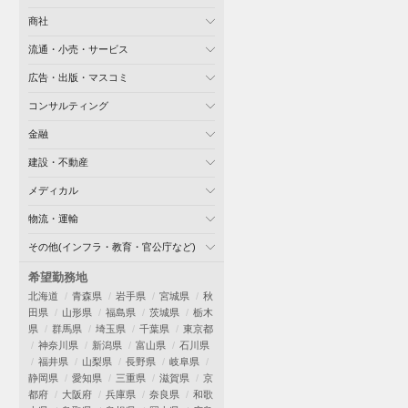
商社
流通・小売・サービス
広告・出版・マスコミ
コンサルティング
金融
建設・不動産
メディカル
物流・運輸
その他(インフラ・教育・官公庁など)
希望勤務地
北海道
青森県
岩手県
宮城県
秋
田県
山形県
福島県
茨城県
栃木
県
群馬県
埼玉県
千葉県
東京都
神奈川県
新潟県
富山県
石川県
福井県
山梨県
長野県
岐阜県
静岡県
愛知県
三重県
滋賀県
京
都府
大阪府
兵庫県
奈良県
和歌