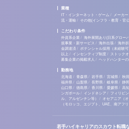
業種
/
IT・インターネット・ゲーム
メーカー
/
流・運輸
その他(インフラ・教育・官公
こだわり条件
/
外資系企業
海外展開あり(日系グローバ
/
/
規事業・新サービス
海外出張
海外折
/
金調達済
ポテンシャル採用（未経験可
/
/
以上
インセンティブ制度
ストックオ
/
募集企業の掲載求人
ヘッドハンターの
勤務地
/
/
/
/
北海道
青森県
岩手県
宮城県
秋
/
/
/
/
福井県
山梨県
長野県
岐阜県
静
/
/
/
/
山口県
徳島県
香川県
愛媛県
高
/
/
ンガポール
インドネシア
フィリピン
/
ル、アルゼンチン等）
オセアニア（オ
（モロッコ、エジプト、UAE、南アフ
若手ハイキャリアのスカウト転職