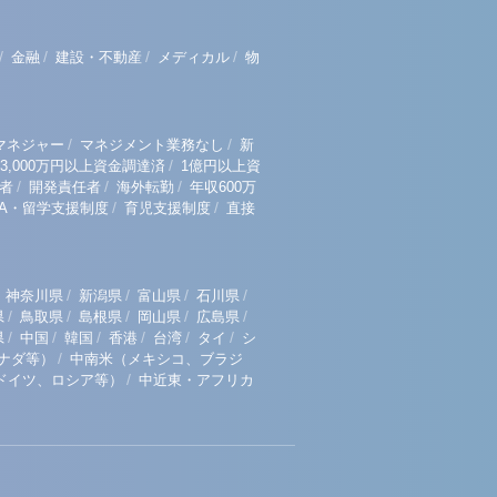
/
/
/
/
金融
建設・不動産
メディカル
物
/
/
マネジャー
マネジメント業務なし
新
/
3,000万円以上資金調達済
1億円以上資
/
/
/
者
開発責任者
海外転勤
年収600万
/
/
BA・留学支援制度
育児支援制度
直接
/
/
/
/
神奈川県
新潟県
富山県
石川県
/
/
/
/
/
県
鳥取県
島根県
岡山県
広島県
/
/
/
/
/
/
県
中国
韓国
香港
台湾
タイ
シ
/
ナダ等）
中南米（メキシコ、ブラジ
/
ドイツ、ロシア等）
中近東・アフリカ