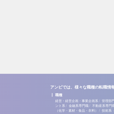
アンビでは、様々な職種の転職情
職種
/
経営・経営企画・事業企画系
管理部
/
/
ント系
金融系専門職
不動産系専門
/
（化学・素材・食品・衣料）
技術系