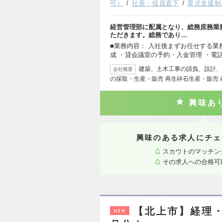
可）
社長・役員直下
育児支援制
経営管理部に配属となり、総務庶務業務
ただきます。総務であり…
■業務内容： 入社後まずお任せする業
成 ・貸会議室の予約・入金管理 ・電
建築、土木工事の請負、設計、
会社概要
の採取・生産・販売 再生砕石生産・販売
興味あ
興味のある求人にチェ
スカウトのマッチン
その求人への合格可
【北上市】経理・
NEW