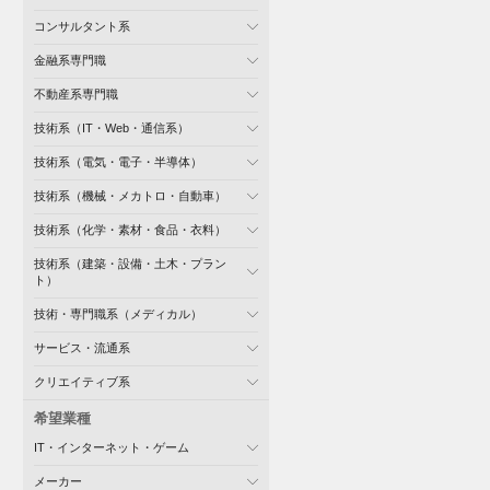
コンサルタント系
金融系専門職
不動産系専門職
技術系（IT・Web・通信系）
技術系（電気・電子・半導体）
技術系（機械・メカトロ・自動車）
技術系（化学・素材・食品・衣料）
技術系（建築・設備・土木・プラン
ト）
技術・専門職系（メディカル）
サービス・流通系
クリエイティブ系
希望業種
IT・インターネット・ゲーム
メーカー