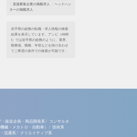
直接募集企業の掲載求人
ヘッドハン
ターの掲載求人
岩手県の総務の転職・求人情報の検索
結果を表示しています。アンビ（AMB
I）では岩手県の総務のように、業界、
勤務地、職種、年収などを掛け合わせ
てご希望の条件での検索が可能です。
/
グ・販促企画・商品開発系
コンサルタ
/
（機械・メカトロ・自動車）
技術系
/
・流通系
クリエイティブ系