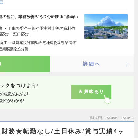
度
の他に、業務改善PJやDX推進PJに参画い
務 ・工事の受注一覧や予実対比等の資料作
話応対・窓口応対…
施工 一級建築設計事務所 宅地建物取引業 砕石
 産業廃棄物処分業…
り
詳細へ
ックをつけよう!
興味あり
グ精度があがる!
能性がわかる!
掲載期間
26/08/06～26/08/19
財務★転勤なし/土日休み/賞与実績4ヶ