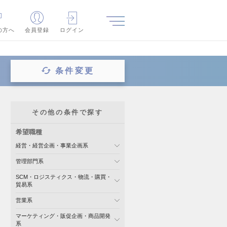
の方へ
会員登録
ログイン
条件変更
その他の条件で探す
希望職種
経営・経営企画・事業企画系
管理部門系
SCM・ロジスティクス・物流・購買・
貿易系
営業系
マーケティング・販促企画・商品開発
系