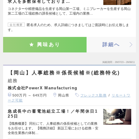
求人を多数保有しておりま…
コネクターや精密備品を生産する岡山第一工場、ミニブレーカーを生産する岡山
第二工場の工場総務の課長候補として、工場内の業務…
匿名求人のため、求人詳細につきましてはご面談時にお伝え致しま
会社概要
す。
興味あり
詳細へ
掲載期間
26/07/23～26/08/11
【岡山】人事総務※係長候補※(総務特化)
総務
株式会社PowerX Manufacturing
500万円 ～ 649万円
岡山県
フレックス勤務
リモートワ
ーク可能
急成長中の蓄電池組立工場！／年間休日1
25日
【職務概要】 同社にて、人事総務の係長候補としての業務
をお任せします。 【職務詳細】 新設工場における総務・安
全衛生業務の体制…