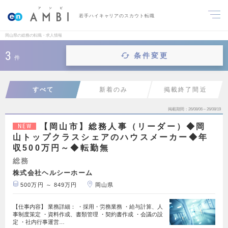
若手ハイキャリアのスカウト転職
岡山県の総務の転職・求人情報
3
条件変更
件
すべて
新着のみ
掲載終了間近
掲載期間
26/08/06～26/08/19
【岡山市】総務人事（リーダー）◆岡
NEW
山トップクラスシェアのハウスメーカー◆年
収500万円～◆転勤無
総務
株式会社ヘルシーホーム
500万円 ～ 849万円
岡山県
【仕事内容】 業務詳細： ・採用・労務業務 ・給与計算、人
事制度策定 ・資料作成、書類管理 ・契約書作成 ・会議の設
定 ・社内行事運営…