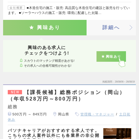
■木造住宅の施工・販売: 高品質な木造住宅の建設と販売を行ってい
会社概要
ます。 ■ソーラーハウスの施工・販売: 環境に配慮した太陽…
興味あり
詳細へ
興味のある求人に
チェックをつけよう!
興味あり
スカウトのマッチング精度があがる!
その求人への合格可能性がわかる!
掲載期間
26/08/06～26/08/19
【課長候補】総務ポジション（岡山）
NEW
（年収528万円～800万円）
総務
500万円 ～ 849万円
岡山県
管理職・マネジャー
土日祝
休み
パソナキャリアがおすすめする求人です。
こちらの求人案件以外にも各業界の非公開