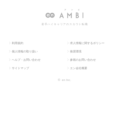
OP
系
務
情報一覧
若手ハイキャリアのスカウト転職
利用規約
求人情報に関するポリシー
個人情報の取り扱い
推奨環境
ヘルプ・お問い合わせ
参画のお問い合わせ
サイトマップ
エン会社概要
©
en Inc.