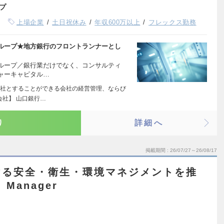
プ
上場企業
土日祝休み
年収600万以上
フレックス勤務
ループ★地方銀行のフロントランナーとし
ループ／銀行業だけでなく、コンサルティ
ャーキャピタル…
社とすることができる会社の経営管理、ならび
会社】 山口銀行…
り
詳細へ
掲載期間
26/07/27～26/08/17
ける安全・衛生・環境マネジメントを推
 Manager