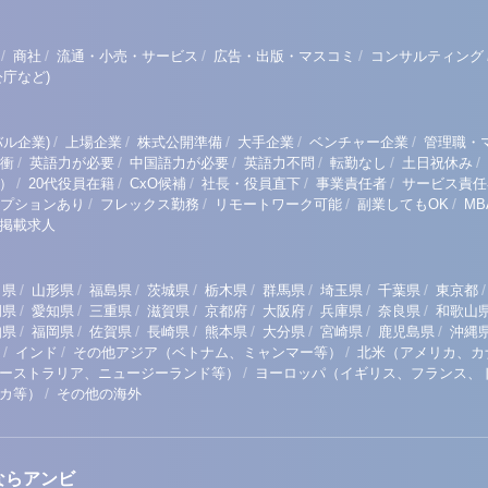
/
/
/
/
商社
流通・小売・サービス
広告・出版・マスコミ
コンサルティング
庁など)
/
/
/
/
/
ル企業)
上場企業
株式公開準備
大手企業
ベンチャー企業
管理職・
/
/
/
/
/
/
衝
英語力が必要
中国語力が必要
英語力不問
転勤なし
土日祝休み
/
/
/
/
/
）
20代役員在籍
CxO候補
社長・役員直下
事業責任者
サービス責任
/
/
/
/
プションあり
フレックス勤務
リモートワーク可能
副業してもOK
M
掲載求人
/
/
/
/
/
/
/
/
/
田県
山形県
福島県
茨城県
栃木県
群馬県
埼玉県
千葉県
東京都
/
/
/
/
/
/
/
/
岡県
愛知県
三重県
滋賀県
京都府
大阪府
兵庫県
奈良県
和歌山
/
/
/
/
/
/
/
/
知県
福岡県
佐賀県
長崎県
熊本県
大分県
宮崎県
鹿児島県
沖縄
/
/
/
インド
その他アジア（ベトナム、ミャンマー等）
北米（アメリカ、カ
/
ーストラリア、ニュージーランド等）
ヨーロッパ（イギリス、フランス、
/
リカ等）
その他の海外
ならアンビ