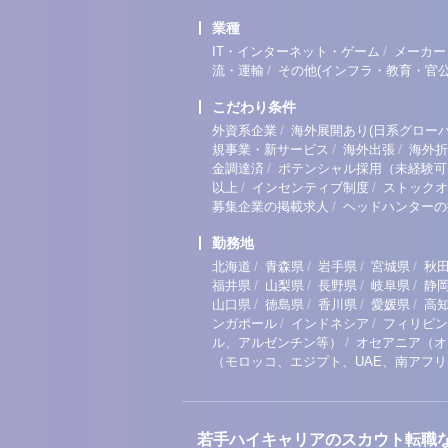
業種
/
IT・インターネット・ゲーム
メーカー
/
流・運輸
その他(インフラ・教育・官公
こだわり条件
/
外資系企業
海外展開あり(日系グローバ
/
/
規事業・新サービス
海外出張
海外折
/
金調達済
ポテンシャル採用（未経験可
/
/
以上
インセンティブ制度
ストックオ
/
募集企業の掲載求人
ヘッドハンターの
勤務地
/
/
/
/
北海道
青森県
岩手県
宮城県
秋
/
/
/
/
福井県
山梨県
長野県
岐阜県
静
/
/
/
/
山口県
徳島県
香川県
愛媛県
高
/
/
ンガポール
インドネシア
フィリピン
/
ル、アルゼンチン等）
オセアニア（オ
（モロッコ、エジプト、UAE、南アフ
若手ハイキャリアのスカウト転職