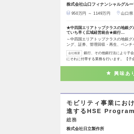
株式会社山口フィナンシャルグルー
950万円 ～ 1149万円
山口県
★中四国エリアトップクラスの地銀グ
ていち早く広域経営統合★銀行…
～中四国エリアトップクラスの地銀グ
ング、証券、管理回収・再生、ベンチ
銀行、その他銀行法により子会
会社概要
にそれに付帯する業務を行います。 【子
興味あ
モビリティ事業にお
進するHSE Program
総務
株式会社日立製作所