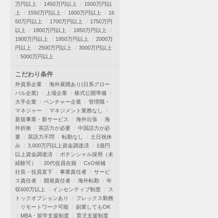
万円以上
1450万円以上
1500万円以
上
1550万円以上
1600万円以上
16
50万円以上
1700万円以上
1750万円
以上
1800万円以上
1850万円以上
1900万円以上
1950万円以上
2000万
円以上
2500万円以上
3000万円以上
5000万円以上
こだわり条件
外資系企業
海外展開あり(日系グロー
バル企業)
上場企業
株式公開準備
大手企業
ベンチャー企業
管理職・
マネジャー
マネジメント業務なし
新規事業・新サービス
海外出張
海
外折衝
英語力が必要
中国語力が必
要
英語力不問
転勤なし
土日祝休
み
3,000万円以上資金調達済
1億円
以上資金調達済
ポテンシャル採用（未
経験可）
20代役員在籍
CxO候補
社長・役員直下
事業責任者
サービ
ス責任者
開発責任者
海外転勤
年
収600万以上
インセンティブ制度
ス
トックオプションあり
フレックス勤務
リモートワーク可能
副業してもOK
MBA・留学支援制度
育児支援制度