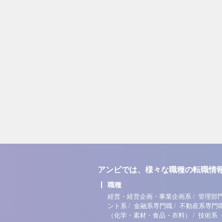
アンビでは、様々な職種の転職情
職種
/
経営・経営企画・事業企画系
管理部
/
/
ント系
金融系専門職
不動産系専門
/
（化学・素材・食品・衣料）
技術系