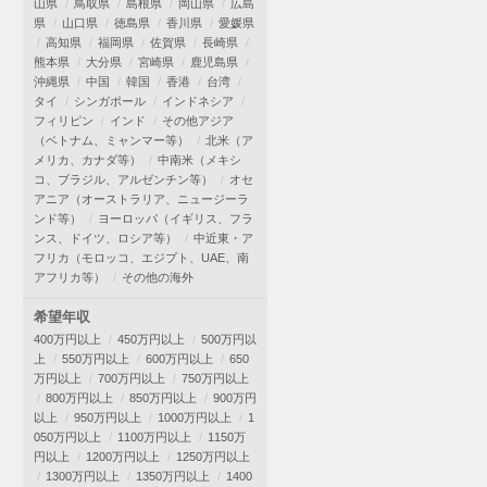
山県
鳥取県
島根県
岡山県
広島
県
山口県
徳島県
香川県
愛媛県
高知県
福岡県
佐賀県
長崎県
熊本県
大分県
宮崎県
鹿児島県
沖縄県
中国
韓国
香港
台湾
タイ
シンガポール
インドネシア
フィリピン
インド
その他アジア
（ベトナム、ミャンマー等）
北米（ア
メリカ、カナダ等）
中南米（メキシ
コ、ブラジル、アルゼンチン等）
オセ
アニア（オーストラリア、ニュージーラ
ンド等）
ヨーロッパ（イギリス、フラ
ンス、ドイツ、ロシア等）
中近東・ア
フリカ（モロッコ、エジプト、UAE、南
アフリカ等）
その他の海外
希望年収
400万円以上
450万円以上
500万円以
上
550万円以上
600万円以上
650
万円以上
700万円以上
750万円以上
800万円以上
850万円以上
900万円
以上
950万円以上
1000万円以上
1
050万円以上
1100万円以上
1150万
円以上
1200万円以上
1250万円以上
1300万円以上
1350万円以上
1400