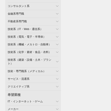
コンサルタント系
金融系専門職
不動産系専門職
技術系（IT・Web・通信系）
技術系（電気・電子・半導体）
技術系（機械・メカトロ・自動車）
技術系（化学・素材・食品・衣料）
技術系（建築・設備・土木・プラン
ト）
技術・専門職系（メディカル）
サービス・流通系
クリエイティブ系
希望業種
IT・インターネット・ゲーム
メーカー