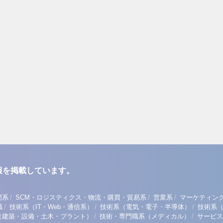
報を掲載しています。
/
/
/
門系
SCM・ロジスティクス・物流・購買・貿易系
営業系
マーケティン
/
/
/
職
技術系（IT・Web・通信系）
技術系（電気・電子・半導体）
技術系
/
/
（建築・設備・土木・プラント）
技術・専門職系（メディカル）
サービス