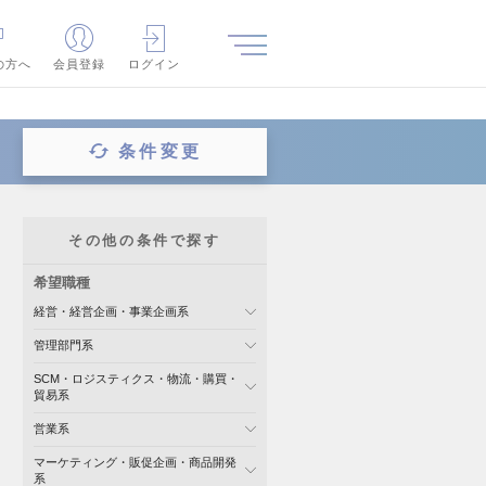
の方へ
会員登録
ログイン
条件変更
その他の条件で探す
希望職種
経営・経営企画・事業企画系
管理部門系
SCM・ロジスティクス・物流・購買・
貿易系
営業系
マーケティング・販促企画・商品開発
系