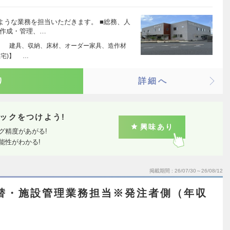
ような業務を担当いただきます。 ■総務、人
作成・管理、…
)】 建具、収納、床材、オーダー家具、造作材
宅)】 …
り
詳細へ
ックをつけよう!
興味あり
グ精度があがる!
能性がわかる!
掲載期間
26/07/30～26/08/12
替・施設管理業務担当※発注者側（年収
）