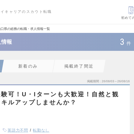
ハイキャリアのスカウト転職
初めて
山口県の総務の転職・求人情報一覧
3
人情報
件
新着のみ
掲載終了間近
掲載期間
26/08/03～26/08/16
験可！U・Iターンも大歓迎！自然と観
スキルアップしませんか？
英語力不問
転勤なし