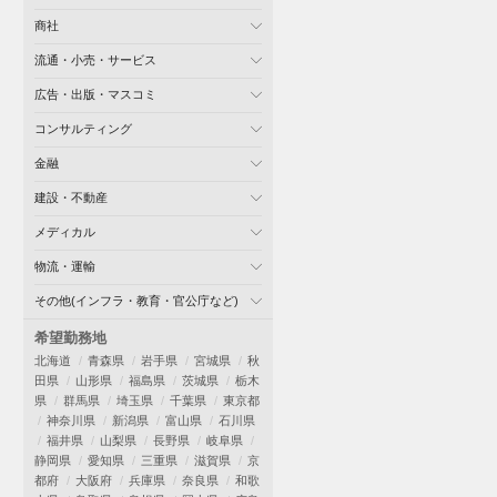
商社
流通・小売・サービス
広告・出版・マスコミ
コンサルティング
金融
建設・不動産
メディカル
物流・運輸
その他(インフラ・教育・官公庁など)
希望勤務地
北海道
青森県
岩手県
宮城県
秋
田県
山形県
福島県
茨城県
栃木
県
群馬県
埼玉県
千葉県
東京都
神奈川県
新潟県
富山県
石川県
福井県
山梨県
長野県
岐阜県
静岡県
愛知県
三重県
滋賀県
京
都府
大阪府
兵庫県
奈良県
和歌