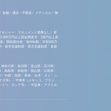
/
/
/
/
金融
建設・不動産
メディカル
物
/
/
マネジャー
マネジメント業務なし
新
/
3,000万円以上資金調達済
1億円以上資
/
/
/
者
開発責任者
海外転勤
年収600万
/
/
BA・留学支援制度
育児支援制度
直接
/
/
/
/
神奈川県
新潟県
富山県
石川県
/
/
/
/
/
県
鳥取県
島根県
岡山県
広島県
/
/
/
/
/
/
県
中国
韓国
香港
台湾
タイ
シ
/
ナダ等）
中南米（メキシコ、ブラジ
/
ドイツ、ロシア等）
中近東・アフリカ