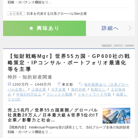
戦略・ガバナンス機能をリ…
日本を代表する日系グローバルSIer企業
会社概要
興味あり
詳細へ
掲載期間
26/07/27～26/08/09
【知財戦略Mgr】世界55カ国・GP600社の戦
略策定・IPコンサル・ポートフォリオ最適化
等を主導
特許・知的財産関連
1200万円 ～ 1449万円
東京都
海外展開あり（日系グロー
バル企業）
上場企業
大手企業
海外折衝
転勤なし
土日祝休
み
年収600万以上
フレックス勤務
リモートワーク可能
副業し
てもOK
売上5兆円／世界55カ国展開／グローバル
社員数20万人／日本最大級＆世界5位のIT
企業／影響力と社会…
【職務内容】 Intellectual Property室の課長として、当社グループ全体の知的財産
戦略・ガバナンス機能をリ…