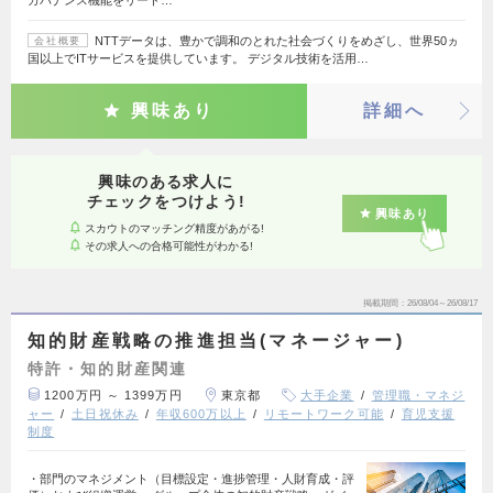
ガバナンス機能をリード…
NTTデータは、豊かで調和のとれた社会づくりをめざし、世界50ヵ
会社概要
国以上でITサービスを提供しています。 デジタル技術を活用…
興味あり
詳細へ
興味のある求人に
チェックをつけよう!
興味あり
スカウトのマッチング精度があがる!
その求人への合格可能性がわかる!
掲載期間
26/08/04～26/08/17
知的財産戦略の推進担当(マネージャー)
特許・知的財産関連
1200万円 ～ 1399万円
東京都
大手企業
管理職・マネジ
ャー
土日祝休み
年収600万以上
リモートワーク可能
育児支援
制度
・部門のマネジメント（目標設定・進捗管理・人財育成・評