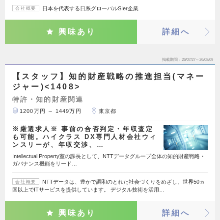
日本を代表する日系グローバルSIer企業
会社概要
興味あり
詳細へ
掲載期間
26/07/27～26/08/09
【スタッフ】知的財産戦略の推進担当(マネー
ジャー)<1408>
特許・知的財産関連
1200万円 ～ 1449万円
東京都
※厳選求人※ 事前の合否判定・年収査定
も可能。ハイクラス DX専門人材会社ウィ
ンスリーが、年収交渉、…
Intellectual Property室の課長として、NTTデータグループ全体の知的財産戦略・
ガバナンス機能をリード…
NTTデータは、豊かで調和のとれた社会づくりをめざし、世界50ヵ
会社概要
国以上でITサービスを提供しています。 デジタル技術を活用…
興味あり
詳細へ