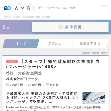
若手ハイキャリアのスカウト転職
1150万円以上の特許・知的財産関連の転職・求人情報
6
条件変更
件
すべて
新着のみ
掲載終了間近
掲載期間
26/08/04～26/08/17
【スタッフ】知的財産戦略の推進担当
NEW
(マネージャー)<1408>
特許・知的財産関連
株式会社NTTデータ
1200万円 ～ 1449万円
東京都
※厳選求人※ 事前の合否判定・年収査定
も可能。ハイクラス DX専門人材会社ウィ
ンスリーが、年収交渉、…
Intellectual Property室の課長として、NTTデータグループ全体の知的財産戦略・