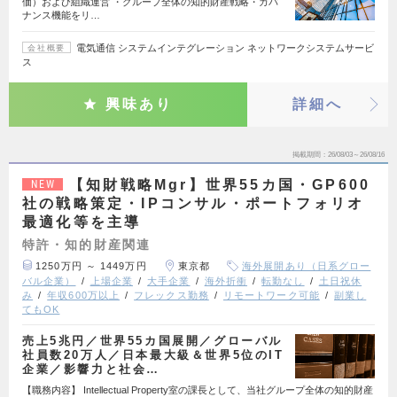
価）および組織運営 ・グループ全体の知的財産戦略・ガバ
ナンス機能をリ…
電気通信 システムインテグレーション ネットワークシステムサービ
会社概要
ス
興味あり
詳細へ
掲載期間
26/08/03～26/08/16
【知財戦略Mgr】世界55カ国・GP600
NEW
社の戦略策定・IPコンサル・ポートフォリオ
最適化等を主導
特許・知的財産関連
1250万円 ～ 1449万円
東京都
海外展開あり（日系グロー
バル企業）
上場企業
大手企業
海外折衝
転勤なし
土日祝休
み
年収600万以上
フレックス勤務
リモートワーク可能
副業し
てもOK
売上5兆円／世界55カ国展開／グローバル
社員数20万人／日本最大級＆世界5位のIT
企業／影響力と社会…
【職務内容】 Intellectual Property室の課長として、当社グループ全体の知的財産