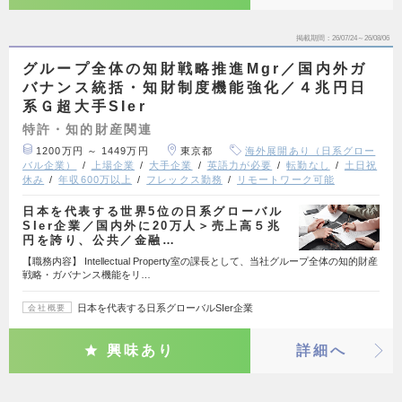
掲載期間
26/07/24～26/08/06
グループ全体の知財戦略推進Mgr／国内外ガ
バナンス統括・知財制度機能強化／４兆円日
系Ｇ超大手SIer
特許・知的財産関連
1200万円 ～ 1449万円
東京都
海外展開あり（日系グロー
バル企業）
上場企業
大手企業
英語力が必要
転勤なし
土日祝
休み
年収600万以上
フレックス勤務
リモートワーク可能
日本を代表する世界5位の日系グローバル
SIer企業／国内外に20万人＞売上高５兆
円を誇り、公共／金融…
【職務内容】 Intellectual Property室の課長として、当社グループ全体の知的財産
戦略・ガバナンス機能をリ…
日本を代表する日系グローバルSIer企業
会社概要
興味あり
詳細へ