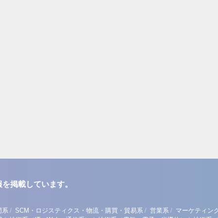
報を掲載しています。
/
/
/
門系
SCM・ロジスティクス・物流・購買・貿易系
営業系
マーケティン