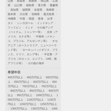
山県
鳥取県
島根県
岡山県
広島
県
山口県
徳島県
香川県
愛媛県
高知県
福岡県
佐賀県
長崎県
熊本県
大分県
宮崎県
鹿児島県
沖縄県
中国
韓国
香港
台湾
タイ
シンガポール
インドネシア
フィリピン
インド
その他アジア
（ベトナム、ミャンマー等）
北米（ア
メリカ、カナダ等）
中南米（メキシ
コ、ブラジル、アルゼンチン等）
オセ
アニア（オーストラリア、ニュージーラ
ンド等）
ヨーロッパ（イギリス、フラ
ンス、ドイツ、ロシア等）
中近東・ア
フリカ（モロッコ、エジプト、UAE、南
アフリカ等）
その他の海外
希望年収
400万円以上
450万円以上
500万円以
上
550万円以上
600万円以上
650
万円以上
700万円以上
750万円以上
800万円以上
850万円以上
900万円
以上
950万円以上
1000万円以上
1
050万円以上
1100万円以上
1150万
円以上
1200万円以上
1250万円以上
1300万円以上
1350万円以上
1400