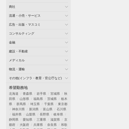
商社
流通・小売・サービス
広告・出版・マスコミ
コンサルティング
金融
建設・不動産
メディカル
物流・運輸
その他(インフラ・教育・官公庁など)
希望勤務地
北海道
青森県
岩手県
宮城県
秋
田県
山形県
福島県
茨城県
栃木
県
群馬県
埼玉県
千葉県
東京都
神奈川県
新潟県
富山県
石川県
福井県
山梨県
長野県
岐阜県
静岡県
愛知県
三重県
滋賀県
京
都府
大阪府
兵庫県
奈良県
和歌