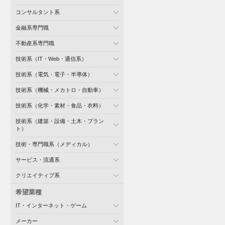
コンサルタント系
金融系専門職
不動産系専門職
技術系（IT・Web・通信系）
技術系（電気・電子・半導体）
技術系（機械・メカトロ・自動車）
技術系（化学・素材・食品・衣料）
技術系（建築・設備・土木・プラン
ト）
技術・専門職系（メディカル）
サービス・流通系
クリエイティブ系
希望業種
IT・インターネット・ゲーム
メーカー