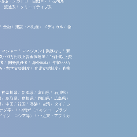
/
（機械・メカトロ・自動車）
技術系
/
・流通系
クリエイティブ系
/
/
/
/
金融
建設・不動産
メディカル
物
/
/
マネジャー
マネジメント業務なし
新
/
3,000万円以上資金調達済
1億円以上資
/
/
/
者
開発責任者
海外転勤
年収600万
/
/
BA・留学支援制度
育児支援制度
直接
/
/
/
/
神奈川県
新潟県
富山県
石川県
/
/
/
/
/
県
鳥取県
島根県
岡山県
広島県
/
/
/
/
/
/
県
中国
韓国
香港
台湾
タイ
シ
/
ナダ等）
中南米（メキシコ、ブラジ
/
ドイツ、ロシア等）
中近東・アフリカ