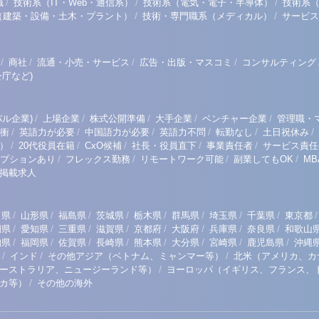
/
/
/
職
技術系（IT・Web・通信系）
技術系（電気・電子・半導体）
技術系
/
/
（建築・設備・土木・プラント）
技術・専門職系（メディカル）
サービス
/
/
/
/
商社
流通・小売・サービス
広告・出版・マスコミ
コンサルティング
庁など)
/
/
/
/
/
ル企業)
上場企業
株式公開準備
大手企業
ベンチャー企業
管理職・
/
/
/
/
/
/
衝
英語力が必要
中国語力が必要
英語力不問
転勤なし
土日祝休み
/
/
/
/
/
）
20代役員在籍
CxO候補
社長・役員直下
事業責任者
サービス責任
/
/
/
/
プションあり
フレックス勤務
リモートワーク可能
副業してもOK
M
掲載求人
/
/
/
/
/
/
/
/
/
田県
山形県
福島県
茨城県
栃木県
群馬県
埼玉県
千葉県
東京都
/
/
/
/
/
/
/
/
岡県
愛知県
三重県
滋賀県
京都府
大阪府
兵庫県
奈良県
和歌山
/
/
/
/
/
/
/
/
知県
福岡県
佐賀県
長崎県
熊本県
大分県
宮崎県
鹿児島県
沖縄
/
/
/
インド
その他アジア（ベトナム、ミャンマー等）
北米（アメリカ、カ
/
ーストラリア、ニュージーランド等）
ヨーロッパ（イギリス、フランス、
/
リカ等）
その他の海外