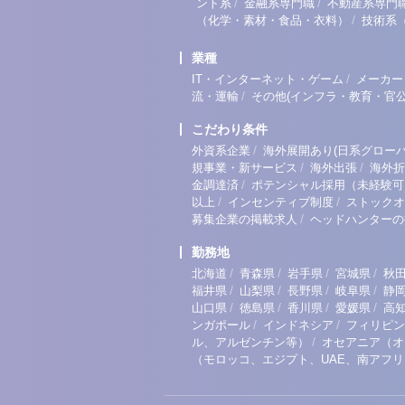
/
/
ント系
金融系専門職
不動産系専門
/
（化学・素材・食品・衣料）
技術系
業種
/
IT・インターネット・ゲーム
メーカー
/
流・運輸
その他(インフラ・教育・官公
こだわり条件
/
外資系企業
海外展開あり(日系グローバ
/
/
規事業・新サービス
海外出張
海外折
/
金調達済
ポテンシャル採用（未経験可
/
/
以上
インセンティブ制度
ストックオ
/
募集企業の掲載求人
ヘッドハンターの
勤務地
/
/
/
/
北海道
青森県
岩手県
宮城県
秋
/
/
/
/
福井県
山梨県
長野県
岐阜県
静
/
/
/
/
山口県
徳島県
香川県
愛媛県
高
/
/
ンガポール
インドネシア
フィリピン
/
ル、アルゼンチン等）
オセアニア（オ
（モロッコ、エジプト、UAE、南アフ