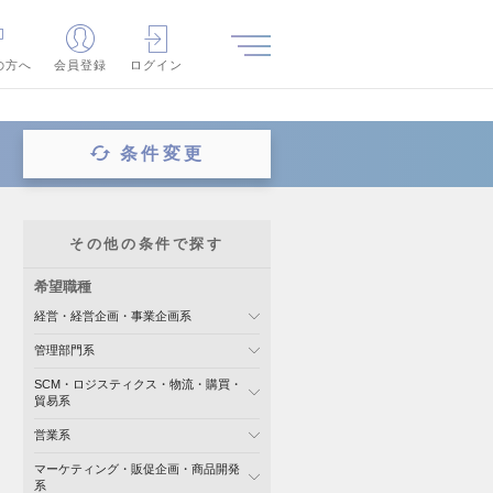
の方へ
会員登録
ログイン
条件変更
その他の条件で探す
希望職種
経営・経営企画・事業企画系
管理部門系
SCM・ロジスティクス・物流・購買・
貿易系
営業系
マーケティング・販促企画・商品開発
系