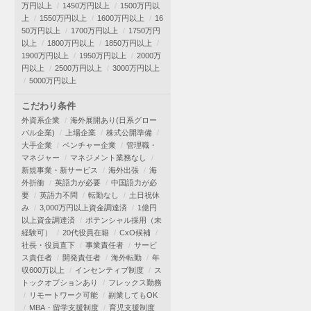
万円以上
1450万円以上
1500万円以
上
1550万円以上
1600万円以上
16
50万円以上
1700万円以上
1750万円
以上
1800万円以上
1850万円以上
1900万円以上
1950万円以上
2000万
円以上
2500万円以上
3000万円以上
5000万円以上
こだわり条件
外資系企業
海外展開あり(日系グロー
バル企業)
上場企業
株式公開準備
大手企業
ベンチャー企業
管理職・
マネジャー
マネジメント業務なし
新規事業・新サービス
海外出張
海
外折衝
英語力が必要
中国語力が必
要
英語力不問
転勤なし
土日祝休
み
3,000万円以上資金調達済
1億円
以上資金調達済
ポテンシャル採用（未
経験可）
20代役員在籍
CxO候補
社長・役員直下
事業責任者
サービ
ス責任者
開発責任者
海外転勤
年
収600万以上
インセンティブ制度
ス
トックオプションあり
フレックス勤務
リモートワーク可能
副業してもOK
MBA・留学支援制度
育児支援制度