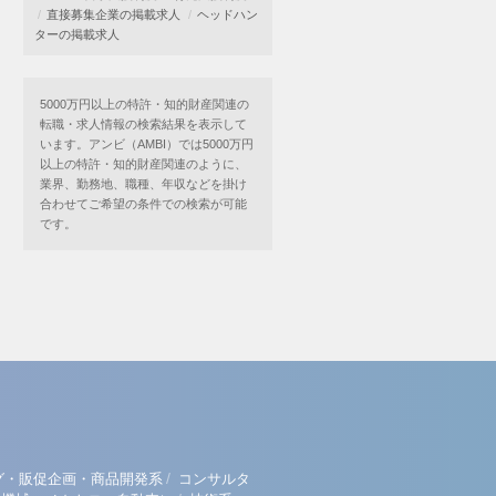
直接募集企業の掲載求人
ヘッドハン
ターの掲載求人
5000万円以上の特許・知的財産関連の
転職・求人情報の検索結果を表示して
います。アンビ（AMBI）では5000万円
以上の特許・知的財産関連のように、
業界、勤務地、職種、年収などを掛け
合わせてご希望の条件での検索が可能
です。
/
グ・販促企画・商品開発系
コンサルタ