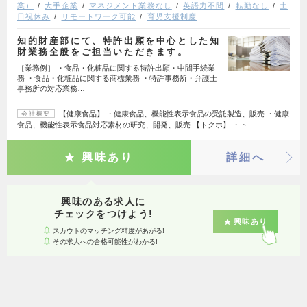
業）
大手企業
マネジメント業務なし
英語力不問
転勤なし
土
日祝休み
リモートワーク可能
育児支援制度
知的財産部にて、特許出願を中心とした知
財業務全般をご担当いただきます。
［業務例］ ・食品・化粧品に関する特許出願・中間手続業
務 ・食品・化粧品に関する商標業務 ・特許事務所・弁護士
事務所の対応業務…
【健康食品】 ・健康食品、機能性表示食品の受託製造、販売 ・健康
会社概要
食品、機能性表示食品対応素材の研究、開発、販売 【トクホ】 ・ト…
興味あり
詳細へ
興味のある求人に
チェックをつけよう!
興味あり
スカウトのマッチング精度があがる!
その求人への合格可能性がわかる!