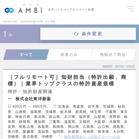
若手ハイキャリアのスカウト転職
福井県の特許・知的財産関連の転職・求人情報
1
条件変更
件
すべて
新着のみ
掲載終了間近
掲載期間
26/07/28～26/08/10
［フルリモート可］知財担当（特許出願、商
標）｜業界トップクラスの特許資産規模
特許・知的財産関連
株式会社東洋新薬
400万円 ～ 599万円
北海道、青森県、岩手県、宮城県、秋田
県、山形県、福島県、茨城県、栃木県、群馬県、埼玉県、千葉県、東京
都、神奈川県、新潟県、富山県、石川県、福井県、山梨県、長野県、岐
阜県、静岡県、愛知県、三重県、滋賀県、京都府、大阪府、兵庫県、奈
良県、和歌山県、鳥取県、島根県、岡山県、広島県、山口県、徳島県、
香川県、愛媛県、高知県、福岡県、佐賀県、長崎県、熊本県、大分県、
宮崎県、鹿児島県、沖縄県
海外展開あり（日系グローバル企