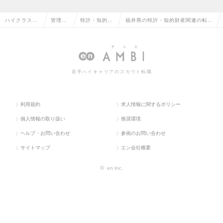
ハイクラス求
管理部
特許・知的財
福井県の特許・知的財産関連の転
人TOP
門系
産関連
職・求人情報一覧
若手ハイキャリアのスカウト転職
利用規約
求人情報に関するポリシー
個人情報の取り扱い
推奨環境
ヘルプ・お問い合わせ
参画のお問い合わせ
サイトマップ
エン会社概要
©
en Inc.