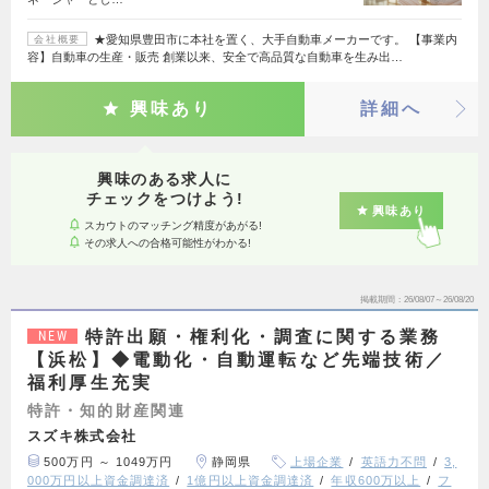
★愛知県豊田市に本社を置く、大手自動車メーカーです。 【事業内
会社概要
容】自動車の生産・販売 創業以来、安全で高品質な自動車を生み出…
興味あり
詳細へ
興味のある求人に
チェックをつけよう!
興味あり
スカウトのマッチング精度があがる!
その求人への合格可能性がわかる!
掲載期間
26/08/07～26/08/20
特許出願・権利化・調査に関する業務
NEW
【浜松】◆電動化・自動運転など先端技術／
福利厚生充実
特許・知的財産関連
スズキ株式会社
500万円 ～ 1049万円
静岡県
上場企業
英語力不問
3,
000万円以上資金調達済
1億円以上資金調達済
年収600万以上
フ