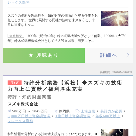
レックス勤務
スズキの多彩な製品群を、知的財産の側面から守る仕事をお
任せします。 世界に展開する同社の技術と未来を守る、非
常に重要なミッ…
1909年（明治42年）鈴木式織機製作所として創業、1920年（大正9
会社概要
年）鈴木式織機株式会社として法人設立以来、着実にそ…
興味あり
詳細へ
掲載期間
26/08/07～26/08/20
特許分析業務【浜松】◆スズキの技術
NEW
力向上に貢献／福利厚生充実
特許・知的財産関連
スズキ株式会社
500万円 ～ 1049万円
静岡県
上場企業
英語力が必要
3,000万円以上資金調達済
1億円以上資金調達済
年収600万以上
フレックス勤務
特許情報の分析による技術者支援を行っていただきます。 ■