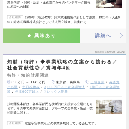
業務内容 ・開発・設計・企画部門からのベンチマーク情報
の相談への対応…
1909年（明治42年）鈴木式織機製作所として創業、1920年（大正9
会社概要
年）鈴木式織機株式会社として法人設立以来、着実にそ…
興味あり
詳細へ
掲載期間
26/07/28～26/08/17
知財（特許）◆事業戦略の立案から携わる／
社会貢献性◎／賞与年4回
特許・知的財産関連
650万円 ～ 1149万円
東京都、兵庫県
上場企業
英語力
が必要
土日祝休み
3,000万円以上資金調達済
1億円以上資金調達
済
年収600万以上
フレックス勤務
技術開発本部は、各事業部門を横断的に支援する立場にあり
ます。その中で知的財産部は、グループの全事業・製品・技
術開発に関す…
航空宇宙事業などの事業を展開している会社です。
会社概要