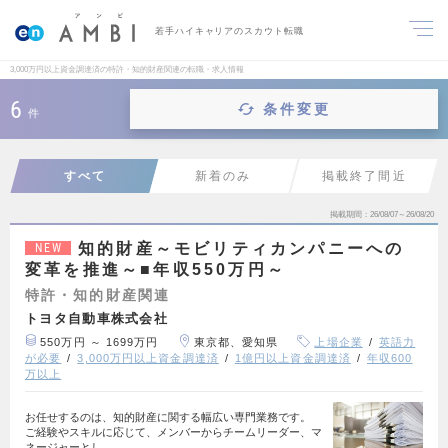
若手ハイキャリアのスカウト転職
3,000万円以上資金調達済の特許・知的財産関連の転職・求人情報
6
条件変更
件
すべて
新着のみ
掲載終了間近
掲載期間
26/08/07～26/08/20
知的財産～モビリティカンパニーへの
NEW
変革を推進～■年収550万円～
特許・知的財産関連
トヨタ自動車株式会社
550万円 ～ 1699万円
東京都、愛知県
上場企業
英語力
が必要
3,000万円以上資金調達済
1億円以上資金調達済
年収600
万以上
お任せするのは、知的財産に関する幅広い専門業務です。
ご経験やスキルに応じて、メンバーからチームリーダー、マ
ネージャーとし…