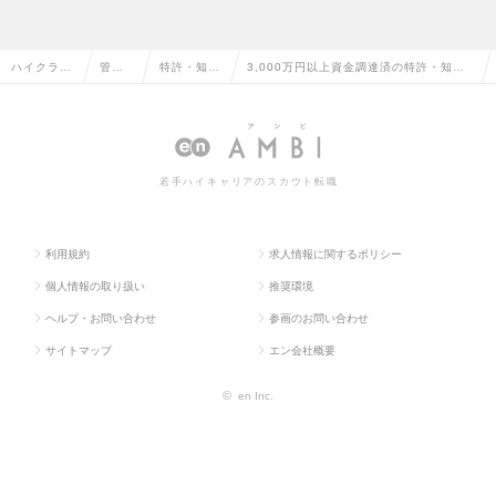
ハイクラス
管理
特許・知的
3,000万円以上資金調達済の特許・知的
求人TOP
部門
財産関連
財産関連の転職・求人情報一覧
系
若手ハイキャリアのスカウト転職
利用規約
求人情報に関するポリシー
個人情報の取り扱い
推奨環境
ヘルプ・お問い合わせ
参画のお問い合わせ
サイトマップ
エン会社概要
©
en Inc.