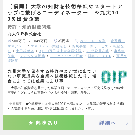
【福岡】大学の知財を技術移転やスタートア
ップに繋げるコーディネーター ※九大10
0％出資企業
特許・知的財産関連
九大OIP株式会社
500万円 ～ 1049万円
福岡県
ベンチャー企業
管理職・
マネジャー
マネジメント業務なし
新規事業・新サービス
転勤な
し
土日祝休み
3,000万円以上資金調達済
20代役員在籍
事業責
任者
フレックス勤務
リモートワーク可能
副業してもOK
育児支
援制度
九州大学が保有する特許やまだ世に出てい
ない研究成果を企業へ技術移転したり、場
合によっては起業により事…
・大学の知的財産を基にした事業企画・マーケティング：研究成果やその特性・
市場からどのように事業化できるか検討・調査、産学…
■企業概要：九州大学100％出資のもと、大学等の研究成果を迅速に
会社概要
社会実装するため、2024年4月1日に設立しました。 ■事…
興味あり
詳細へ