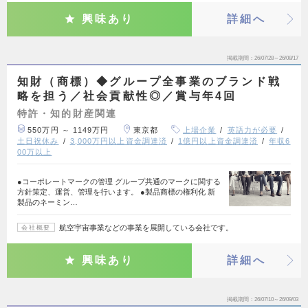
興味あり
詳細へ
掲載期間
26/07/28～26/08/17
知財（商標）◆グループ全事業のブランド戦
略を担う／社会貢献性◎／賞与年4回
特許・知的財産関連
550万円 ～ 1149万円
東京都
上場企業
英語力が必要
土日祝休み
3,000万円以上資金調達済
1億円以上資金調達済
年収6
00万以上
●コーポレートマークの管理 グループ共通のマークに関する
方針策定、運営、管理を行います。 ●製品商標の権利化 新
製品のネーミン…
航空宇宙事業などの事業を展開している会社です。
会社概要
興味あり
詳細へ
掲載期間
26/07/10～26/09/03