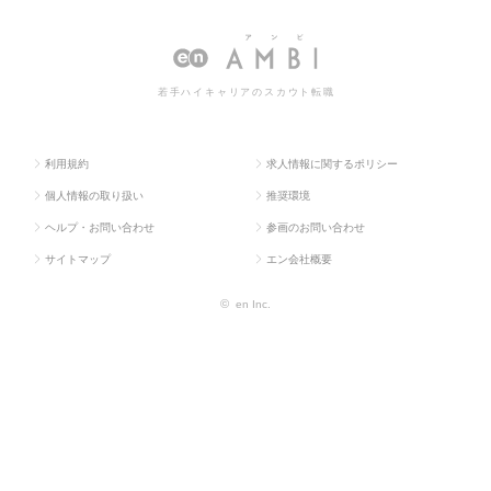
人TOP
門系
財産関連
転職・求人情報一覧
若手ハイキャリアのスカウト転職
利用規約
求人情報に関するポリシー
個人情報の取り扱い
推奨環境
ヘルプ・お問い合わせ
参画のお問い合わせ
サイトマップ
エン会社概要
©
en Inc.