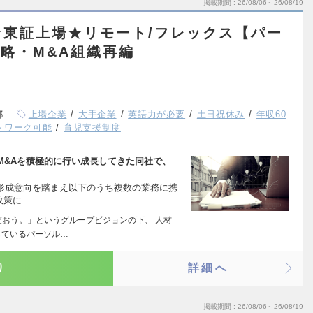
掲載期間
26/08/06～26/08/19
★東証上場★リモート/フレックス【パー
戦略・M&A組織再編
都
上場企業
大手企業
英語力が必要
土日祝休み
年収60
トワーク可能
育児支援制度
M&Aを積極的に行い成長してきた同社で、
ア形成意向を踏まえ以下のうち複数の業務に携
政策に…
笑おう。」というグループビジョンの下、 人材
しているパーソル…
り
詳細へ
掲載期間
26/08/06～26/08/19