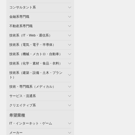
コンサルタント系
金融系専門職
不動産系専門職
技術系（IT・Web・通信系）
技術系（電気・電子・半導体）
技術系（機械・メカトロ・自動車）
技術系（化学・素材・食品・衣料）
技術系（建築・設備・土木・プラン
ト）
技術・専門職系（メディカル）
サービス・流通系
クリエイティブ系
希望業種
IT・インターネット・ゲーム
メーカー