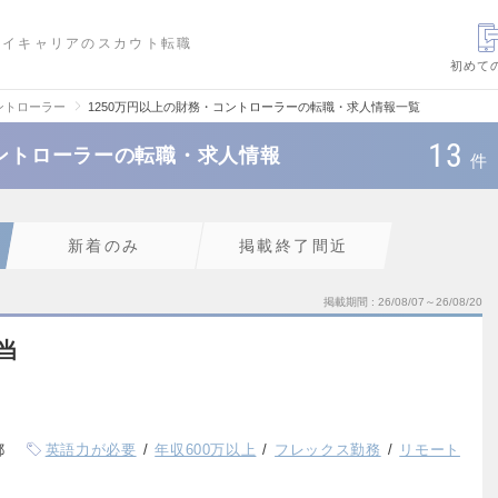
ハイキャリアのスカウト転職
初めて
ントローラー
1250万円以上の財務・コントローラーの転職・求人情報一覧
13
コントローラーの転職・求人情報
件
新着のみ
掲載終了間近
掲載期間
26/08/07～26/08/20
当
都
英語力が必要
年収600万以上
フレックス勤務
リモート