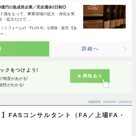
0億円の急成長企業／完全週休2日制◎
ード感をもって、事業領域の拡大・深化を実
出・拡大だけで…
ットフォームの「FLUX AI」を開発・販売 【会
ジー…
り
詳細へ
ックをつけよう!
興味あり
グ精度があがる!
能性がわかる!
掲載期間
26/08/06～26/08/19
】FASコンサルタント（FA／上場FA・