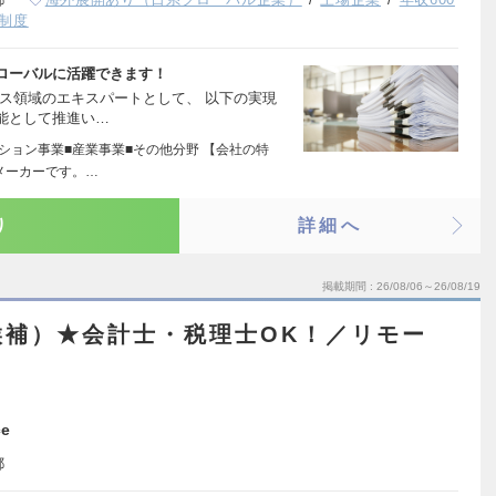
制度
ローバルに活躍できます！
ス領域のエキスパートとして、 以下の実現
能として推進い…
ション事業■産業事業■その他分野 【会社の特
メーカーです。…
り
詳細へ
掲載期間
26/08/06～26/08/19
候補）★会計士・税理士OK！／リモー
！
ce
都