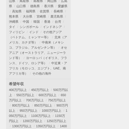
山県
鳥取県
島根県
岡山県
広島
県
山口県
徳島県
香川県
愛媛県
高知県
福岡県
佐賀県
長崎県
熊本県
大分県
宮崎県
鹿児島県
沖縄県
中国
韓国
香港
台湾
タイ
シンガポール
インドネシア
フィリピン
インド
その他アジア
（ベトナム、ミャンマー等）
北米（ア
メリカ、カナダ等）
中南米（メキシ
コ、ブラジル、アルゼンチン等）
オセ
アニア（オーストラリア、ニュージーラ
ンド等）
ヨーロッパ（イギリス、フラ
ンス、ドイツ、ロシア等）
中近東・ア
フリカ（モロッコ、エジプト、UAE、南
アフリカ等）
その他の海外
希望年収
400万円以上
450万円以上
500万円以
上
550万円以上
600万円以上
650
万円以上
700万円以上
750万円以上
800万円以上
850万円以上
900万円
以上
950万円以上
1000万円以上
1
050万円以上
1100万円以上
1150万
円以上
1200万円以上
1250万円以上
1300万円以上
1350万円以上
1400