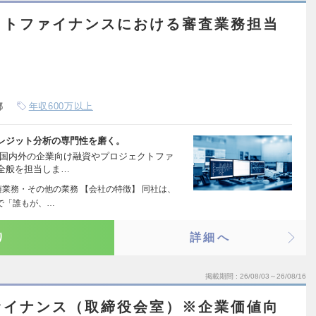
クトファイナンスにおける審査業務担当
都
年収600万以上
レジット分析の専門性を磨く。
、国内外の企業向け融資やプロジェクトファ
全般を担当しま…
随業務・その他の業務 【会社の特徴】 同社は、
で「誰もが、…
り
詳細へ
掲載期間
26/08/03～26/08/16
ァイナンス（取締役会室）※企業価値向