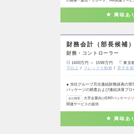
の開発・販売・サポート、HR関連サービ
興味あ
財務会計（部長候補
財務・コントローラー
1400万円 ～ 1599万円
東京
万以上
フレックス勤務
育児支援
● 当社グループ月次連結財務諸表の管
パッケージの精査および連結決算プロ
大手企業向けERPパッケージ
会社概要
関連サービスの提供
興味あ