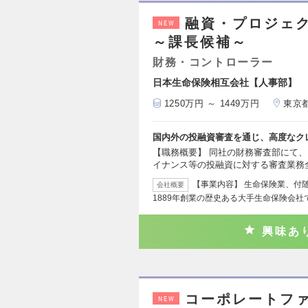
融資・プロジェ
NEW
～課長候補～
財務・コントローラー
日本生命保険相互会社【人事部】
1250万円 ～ 1449万円
東京
国内外の投融資審査を通じ、高度なク
【職務概要】 同社の財務審査部にて
イナンス等の投融資に対する審査業務
【事業内容】 生命保険業、付
会社概要
1889年創業の歴史ある大手生命保険会社
興味あ
コーポレートフ
NEW