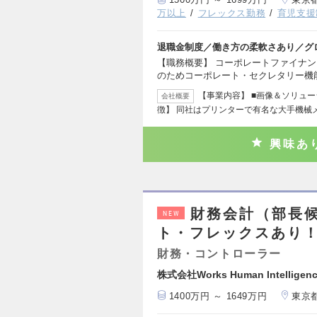
万以上
フレックス勤務
育児支援
退職金制度／働き方の柔軟さあり／グ
【職務概要】 コーポレートファイナン
のためコーポレート・セクレタリー機
【事業内容】 ■画像＆ソリュー
会社概要
徴】 同社はプリンターで有名な大手機械
興味あ
財務会計（部長
NEW
ト・フレックスあり
財務・コントローラー
株式会社Works Human Intelligen
1400万円 ～ 1649万円
東京