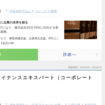
都
年収600万以上
フレックス勤務
器に企業の未来を創る
になり、株式会社AGS FASに出向する形
A業務…
ービス、事業承継支援、企業再生支援、IPOコン
 【会社の特…
り
詳細へ
掲載期間
26/08/06～26/08/19
ァイナンスエキスパート（コーポレート
都
海外展開あり（日系グローバル企業）
上場企業
年収600