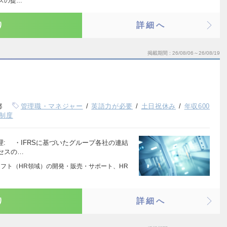
スの提…
り
詳細へ
掲載期間
26/08/06～26/08/19
）
都
管理職・マネジャー
英語力が必要
土日祝休み
年収600
制度
理: ・IFRSに基づいたグループ各社の連結
セスの…
ソフト（HR領域）の開発・販売・サポート、HR
り
詳細へ