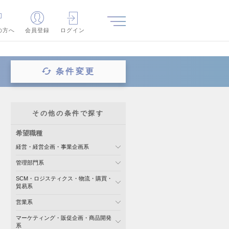
の方へ
会員登録
ログイン
条件変更
その他の条件で探す
希望職種
経営・経営企画・事業企画系
管理部門系
SCM・ロジスティクス・物流・購買・
貿易系
営業系
マーケティング・販促企画・商品開発
系