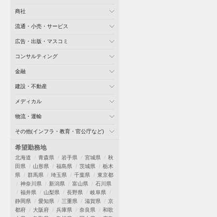
商社
流通・小売・サービス
広告・出版・マスコミ
コンサルティング
金融
建設・不動産
メディカル
物流・運輸
その他(インフラ・教育・官公庁など)
希望勤務地
北海道
青森県
岩手県
宮城県
秋
田県
山形県
福島県
茨城県
栃木
県
群馬県
埼玉県
千葉県
東京都
神奈川県
新潟県
富山県
石川県
福井県
山梨県
長野県
岐阜県
静岡県
愛知県
三重県
滋賀県
京
都府
大阪府
兵庫県
奈良県
和歌