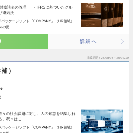
財務諸表の管理: ・IFRSに基づいたグル
び連結決…
Pパッケージソフト「COMPANY」（HR領域）
スの提…
り
詳細へ
掲載期間
26/08/06～26/08/19
候補）
ce
都
る数々の社会課題に対し、人の知恵を結集し解
る。我々はこ…
Pパッケージソフト「COMPANY」（HR領域）