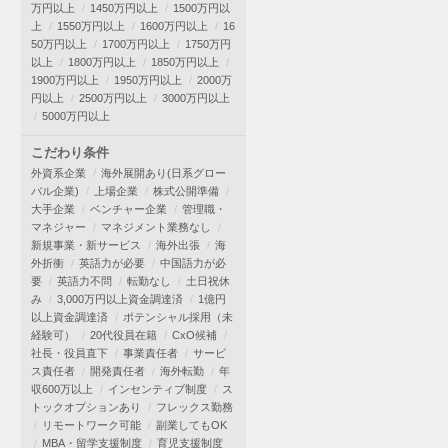
万円以上
1450万円以上
1500万円以
上
1550万円以上
1600万円以上
16
50万円以上
1700万円以上
1750万円
以上
1800万円以上
1850万円以上
1900万円以上
1950万円以上
2000万
円以上
2500万円以上
3000万円以上
5000万円以上
こだわり条件
外資系企業
海外展開あり(日系グロー
バル企業)
上場企業
株式公開準備
大手企業
ベンチャー企業
管理職・
マネジャー
マネジメント業務なし
新規事業・新サービス
海外出張
海
外折衝
英語力が必要
中国語力が必
要
英語力不問
転勤なし
土日祝休
み
3,000万円以上資金調達済
1億円
以上資金調達済
ポテンシャル採用（未
経験可）
20代役員在籍
CxO候補
社長・役員直下
事業責任者
サービ
ス責任者
開発責任者
海外転勤
年
収600万以上
インセンティブ制度
ス
トックオプションあり
フレックス勤務
リモートワーク可能
副業してもOK
MBA・留学支援制度
育児支援制度