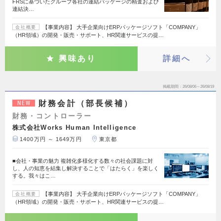
FRSに基づいたグループ各社の連結パッケージの精査および
連結決…
【事業内容】 大手企業向けERPパッケージソフト「COMPANY」
会社概要
（HR領域）の開発・販売・サポート、HR関連サービスの提…
興味あり
詳細へ
掲載期間
26/08/06～26/08/19
財務会計（部長候補）
NEW
財務・コントローラー
株式会社Works Human Intelligence
1400万円 ～ 1649万円
東京都
■会社・事業の魅力 複雑化多様化する数々の社会課題に対
し、人の知恵を結集し解決することで「はたらく」を楽しく
する。我々はこ…
【事業内容】 大手企業向けERPパッケージソフト「COMPANY」
会社概要
（HR領域）の開発・販売・サポート、HR関連サービスの提…