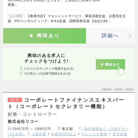
GS FASに出向する形態になります。 上場会社に関係するFA
業務…
【事業内容】 マネジメントサービス、事業承継支援、企業再生支
会社概要
援、IPOコンサルティング、M＆A支援、国際業務支援 【会社の特…
興味あり
詳細へ
興味のある求人に
チェックをつけよう!
興味あり
スカウトのマッチング精度があがる!
その求人への合格可能性がわかる!
掲載期間
26/08/06～26/08/19
コーポレートファイナンスエキスパー
NEW
ト（コーポレートセクレタリー機能）
財務・コントローラー
株式会社リコー
1500万円 ～ 1699万円
東京都
海外展開あり（日系グロー
バル企業）
上場企業
年収600万以上
フレックス勤務
育児支援