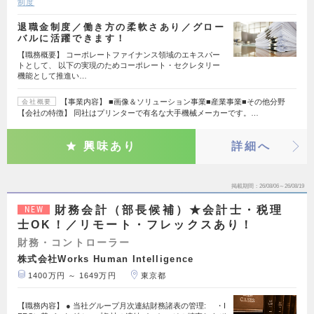
制度
退職金制度／働き方の柔軟さあり／グロー
バルに活躍できます！
【職務概要】 コーポレートファイナンス領域のエキスパー
トとして、 以下の実現のためコーポレート・セクレタリー
機能として推進い…
【事業内容】 ■画像＆ソリューション事業■産業事業■その他分野
会社概要
【会社の特徴】 同社はプリンターで有名な大手機械メーカーです。…
興味あり
詳細へ
掲載期間
26/08/06～26/08/19
財務会計（部長候補）★会計士・税理
NEW
士OK！／リモート・フレックスあり！
財務・コントローラー
株式会社Works Human Intelligence
1400万円 ～ 1649万円
東京都
【職務内容】 ● 当社グループ月次連結財務諸表の管理: ・I