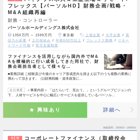
フレックス【パーソルHD】財務企画/戦略・
M&A組織再編
財務・コントローラー
パーソルホールディングス株式会社
1350万円 ～ 1599万円
東京都
上場企業
大手企業
英
語力が必要
土日祝休み
年収600万以上
フレックス勤務
リモー
トワーク可能
育児支援制度
ファイナンスを活用しながら国内外でM&
Aを積極的に行い成長してきた同社で、財
務企画担当者として様々な…
■業務詳細 ご経験及び今後のキャリア形成意向を踏まえ以下のうち複数の業務に
携わって頂きます。 (1)財務戦略・資本政策に…
＜事業内容＞ 「はたらいて、笑おう。」というグループビジョンの
会社概要
下、 人材サービスを中心に幅広いサービスを提供しているパーソル…
興味あり
詳細へ
掲載期間
26/08/03～26/08/16
コーポレートファイナンス（取締役会
NEW