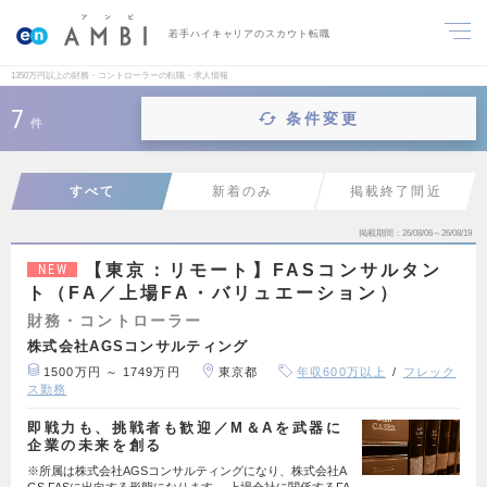
若手ハイキャリアのスカウト転職
1350万円以上の財務・コントローラーの転職・求人情報
7
条件変更
件
すべて
新着のみ
掲載終了間近
掲載期間
26/08/06～26/08/19
【東京：リモート】FASコンサルタン
NEW
ト（FA／上場FA・バリュエーション）
財務・コントローラー
株式会社AGSコンサルティング
1500万円 ～ 1749万円
東京都
年収600万以上
フレック
ス勤務
即戦力も、挑戦者も歓迎／M＆Aを武器に
企業の未来を創る
※所属は株式会社AGSコンサルティングになり、株式会社A