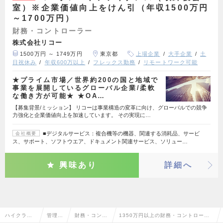
室）※企業価値向上をけん引（年収1500万円
～1700万円）
財務・コントローラー
株式会社リコー
1500万円 ～ 1749万円
東京都
上場企業
大手企業
土
日祝休み
年収600万以上
フレックス勤務
リモートワーク可能
★プライム市場／世界約200の国と地域で
事業を展開しているグローバル企業/柔軟
な働き方が可能★ ★OA…
【募集背景/ミッション】 リコーは事業構造の変革に向け、グローバルでの競争
力強化と企業価値向上を加速しています。 その実現に…
■デジタルサービス：複合機等の機器、関連する消耗品、サービ
会社概要
ス、サポート、ソフトウエア、ドキュメント関連サービス、ソリュー…
興味あり
詳細へ
ハイクラス
管理部
財務・コント
1350万円以上の財務・コントローラ