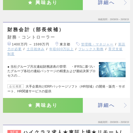
興味あり
詳細へ
掲載期間
26/08/06～26/08/19
財務会計（部長候補）
財務・コントローラー
1400万円 ～ 1599万円
東京都
管理職・マネジャー
英語
力が必要
土日祝休み
年収600万以上
フレックス勤務
育児支援
制度
● 当社グループ月次連結財務諸表の管理: ・IFRSに基づい
たグループ各社の連結パッケージの精査および連結決算プロ
セスの…
大手企業向けERPパッケージソフト（HR領域）の開発・販売・サポ
会社概要
ート、HR関連サービスの提供
興味あり
詳細へ
掲載期間
26/08/06～26/08/19
ハイクラス求人★東証上場★リモート/
NEW