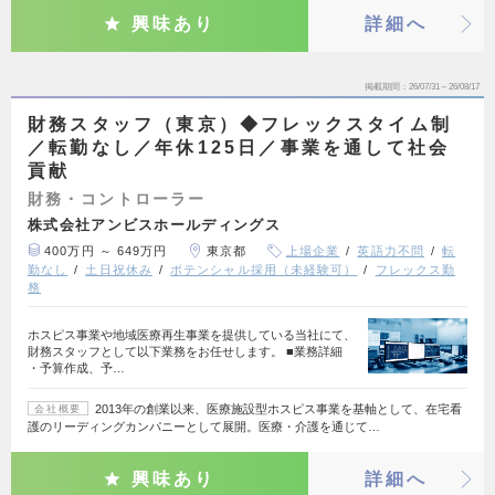
興味あり
詳細へ
掲載期間
26/07/31～26/08/17
財務スタッフ（東京）◆フレックスタイム制
／転勤なし／年休125日／事業を通して社会
貢献
財務・コントローラー
株式会社アンビスホールディングス
400万円 ～ 649万円
東京都
上場企業
英語力不問
転
勤なし
土日祝休み
ポテンシャル採用（未経験可）
フレックス勤
務
ホスピス事業や地域医療再生事業を提供している当社にて、
財務スタッフとして以下業務をお任せします。 ■業務詳細
・予算作成、予…
2013年の創業以来、医療施設型ホスピス事業を基軸として、在宅看
会社概要
護のリーディングカンパニーとして展開。医療・介護を通じて…
興味あり
詳細へ