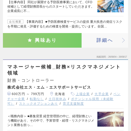
【仕事内容】 同社が展開する予防医療事業において、CFO
候補として経理財務部長からのスタートしていただきます。
企業成長に不…
【事業内容】 ■予防医療検査サービスの提供 重大疾患の発症リスク
会社概要
を早期に発見・評価するための検査を開発・提供しています。全国…
興味あり
詳細へ
掲載期間
26/08/04～26/08/17
マネージャー候補_財務×リスクマネジメント
領域
財務・コントローラー
株式会社エス・エム・エスサポートサービス
600万円 ～ 799万円
北海道
上場企業
大手企業
ベン
チャー企業
転勤なし
土日祝休み
ポテンシャル採用（未経験
可）
ストックオプションあり
育児支援制度
＜職務内容＞ ■募集背景 経営管理部の中に、経理財務とい
う機能があり、その中で、予算管理・経理・リスクマネジメ
ント業務を担っ…