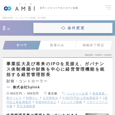
若手ハイキャリアのスカウト転職
医療の財務・コントローラーの転職・求人情報
8
条件変更
件
すべて
新着のみ
掲載終了間近
掲載期間
26/08/07～26/08/20
事業拡大及び将来のIPOを見据え、ガバナン
ス体制構築や財務を中心に経営管理機能を統
括する経営管理部長
財務・コントローラー
株式会社Splink
850万円 ～ 999万円
東京都
ベンチャー企業
新規事業・
新サービス
転勤なし
土日祝休み
3,000万円以上資金調達済
1億
円以上資金調達済
年収600万以上
フレックス勤務
リモートワーク
可能
育児支援制度