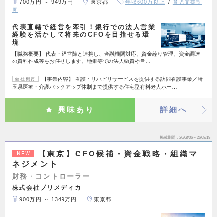
700万円 ～ 949万円
東京都
年収600万以上
育児支援制
度
代表直轄で経営を牽引！銀行での法人営業
経験を活かして将来のCFOを目指せる環
境
【職務概要】 代表・経営陣と連携し、金融機関対応、資金繰り管理、資金調達
の資料作成等をお任せします。地銀等での法人融資や営…
【事業内容】 看護・リハビリサービスを提供する訪問看護事業／埼
会社概要
玉県医療・介護バックアップ体制まで提供する住宅型有料老人ホー…
興味あり
詳細へ
掲載期間
26/08/06～26/08/19
【東京】CFO候補・資金戦略・組織マ
NEW
ネジメント
財務・コントローラー
株式会社プリメディカ
900万円 ～ 1349万円
東京都