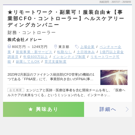
掲載期間
26/07/27～26/08/09
★リモートワーク・副業可！服装自由★【事
業部CFO・コントローラー】ヘルスケアリー
ディングカンパニー
財務・コントローラー
株式会社メドレー
800万円 ～ 1249万円
東京都
上場企業
ベンチャー企
業
新規事業・新サービス
転勤なし
土日祝休み
1億円以上資金
調達済
年収600万以上
インセンティブ制度
リモートワーク可
能
副業してもOK
育児支援制度
2023年2月新設のファイナンス統括部(CFO管掌)の機能の1
つである「FP&A室」にて、 事業部向き合いのFP&A (事…
エンジニアと医師・医療従事者を含む開発チームを有し、「医療ヘ
会社概要
ルスケアの未来をつくる」というミッションのもと、インターネッ…
興味あり
詳細へ