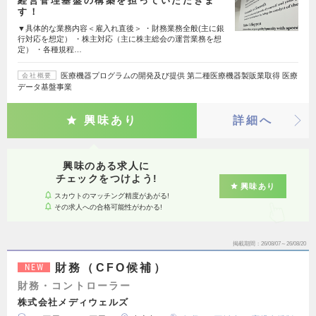
経営管理基盤の構築を担っていただきま
す！
▼具体的な業務内容＜雇入れ直後＞ ・財務業務全般(主に銀
行対応を想定） ・株主対応（主に株主総会の運営業務を想
定） ・各種規程…
医療機器プログラムの開発及び提供 第二種医療機器製販業取得 医療
会社概要
データ基盤事業
興味あり
詳細へ
興味のある求人に
チェックをつけよう!
興味あり
スカウトのマッチング精度があがる!
その求人への合格可能性がわかる!
掲載期間
26/08/07～26/08/20
財務（CFO候補）
NEW
財務・コントローラー
株式会社メディウェルズ