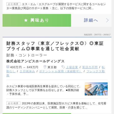
エス・エム・エスグループが展開するサービスに関するコールセン
会社概要
ター業務及び周辺のサポート業務 ・主に、以下の情報サービスに関…
興味あり
詳細へ
掲載期間
26/07/31～26/08/17
財務スタッフ〈東京／フレックス◎〉◎東証
プライム◎事業を通して社会貢献
財務・コントローラー
株式会社アンビスホールディングス
400万円 ～ 649万円
東京都
上場企業
英語力不問
転
勤なし
土日祝休み
ポテンシャル採用（未経験可）
フレックス勤
務
ホスピス事業や地域医療再生事業を提供している同社にて、
財務スタッフとして以下業務をお任せします。 ■業務詳細
・予算作成、予…
2013年の創業以来、医療施設型ホスピス事業を基軸として、在宅看
会社概要
護のリーディングカンパニーとして展開。医療・介護を通じて…