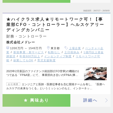
掲載期間
26/07/27～26/08/09
★ハイクラス求人★リモートワーク可！【事
業部CFO・コントローラー】ヘルスケアリー
ディングカンパニー
財務・コントローラー
株式会社メドレー
1200万円 ～ 1549万円
東京都
上場企業
ベンチャー企
業
新規事業・新サービス
転勤なし
土日祝休み
1億円以上資金
調達済
年収600万以上
インセンティブ制度
リモートワーク可
能
副業してもOK
育児支援制度
2023年2月新設のファイナンス統括部(CFO管掌)の機能の1
つである「FP&A室」にて、 事業部向き合いのFP&A (事…
エンジニアと医師・医療従事者を含む開発チームを有し、「医療ヘ
会社概要
ルスケアの未来をつくる」というミッションのもと、インターネッ…
興味あり
詳細へ