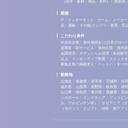
/
（化学・素材・食品・衣料）
技術系
業種
/
IT・インターネット・ゲーム
メーカー
/
流・運輸
その他(インフラ・教育・官公
こだわり条件
/
外資系企業
海外展開あり(日系グローバ
/
/
規事業・新サービス
海外出張
海外折
/
金調達済
ポテンシャル採用（未経験可
/
/
以上
インセンティブ制度
ストックオ
/
募集企業の掲載求人
ヘッドハンターの
勤務地
/
/
/
/
北海道
青森県
岩手県
宮城県
秋
/
/
/
/
福井県
山梨県
長野県
岐阜県
静
/
/
/
/
山口県
徳島県
香川県
愛媛県
高
/
/
ンガポール
インドネシア
フィリピン
/
ル、アルゼンチン等）
オセアニア（オ
（モロッコ、エジプト、UAE、南アフ