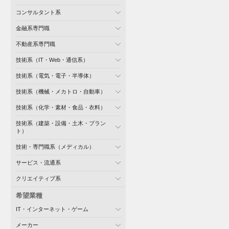
コンサルタント系
金融系専門職
不動産系専門職
技術系（IT・Web・通信系）
技術系（電気・電子・半導体）
技術系（機械・メカトロ・自動車）
技術系（化学・素材・食品・衣料）
技術系（建築・設備・土木・プラン
ト）
技術・専門職系（メディカル）
サービス・流通系
クリエイティブ系
希望業種
IT・インターネット・ゲーム
メーカー