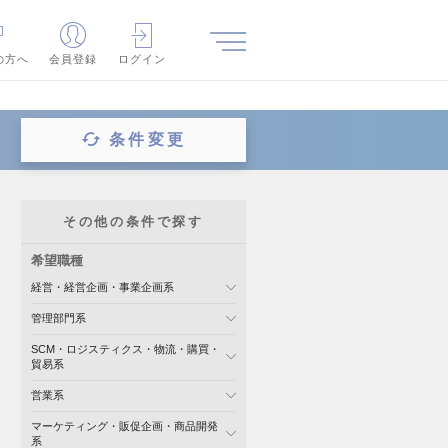
の方へ
会員登録
ログイン
条件変更
その他の条件で探す
希望職種
経営・経営企画・事業企画系
管理部門系
SCM・ロジスティクス・物流・購買・
貿易系
営業系
マーケティング・販促企画・商品開発
系