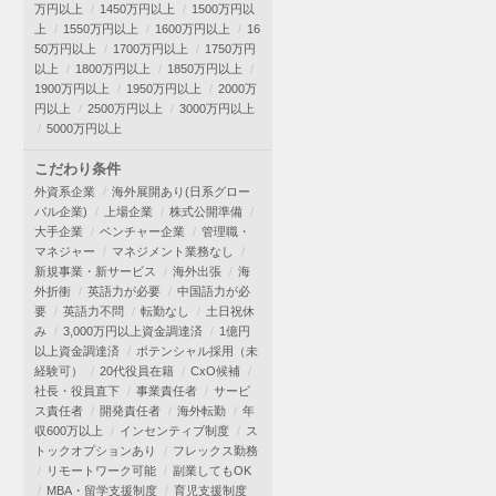
万円以上
1450万円以上
1500万円以
上
1550万円以上
1600万円以上
16
50万円以上
1700万円以上
1750万円
以上
1800万円以上
1850万円以上
1900万円以上
1950万円以上
2000万
円以上
2500万円以上
3000万円以上
5000万円以上
こだわり条件
外資系企業
海外展開あり(日系グロー
バル企業)
上場企業
株式公開準備
大手企業
ベンチャー企業
管理職・
マネジャー
マネジメント業務なし
新規事業・新サービス
海外出張
海
外折衝
英語力が必要
中国語力が必
要
英語力不問
転勤なし
土日祝休
み
3,000万円以上資金調達済
1億円
以上資金調達済
ポテンシャル採用（未
経験可）
20代役員在籍
CxO候補
社長・役員直下
事業責任者
サービ
ス責任者
開発責任者
海外転勤
年
収600万以上
インセンティブ制度
ス
トックオプションあり
フレックス勤務
リモートワーク可能
副業してもOK
MBA・留学支援制度
育児支援制度