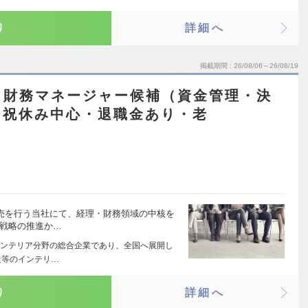
り
詳細へ
掲載期間
26/08/06～26/08/19
・財務マネージャー候補（資金管理・決
日祝休み中心・退職金あり・老
販売を行う当社にて、経理・財務領域の中核を
務戦略の推進か…
ンテリア分野の総合企業であり、全国へ展開し
設等のインテリ…
り
詳細へ