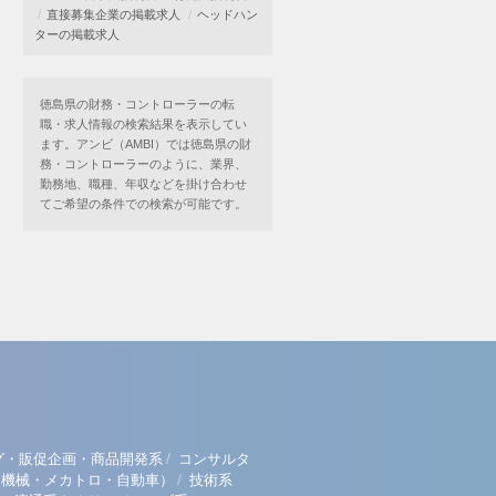
直接募集企業の掲載求人
ヘッドハン
ターの掲載求人
徳島県の財務・コントローラーの転
職・求人情報の検索結果を表示してい
ます。アンビ（AMBI）では徳島県の財
務・コントローラーのように、業界、
勤務地、職種、年収などを掛け合わせ
てご希望の条件での検索が可能です。
/
グ・販促企画・商品開発系
コンサルタ
/
（機械・メカトロ・自動車）
技術系