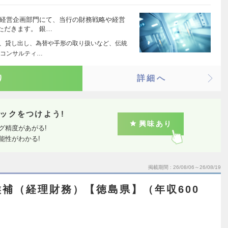
・経営企画部門にて、当行の財務戦略や経営
ただきます。 銀…
れ、貸し出し、為替や手形の取り扱いなど、伝統
けコンサルティ…
り
詳細へ
ックをつけよう!
興味あり
グ精度があがる!
能性がわかる!
掲載期間
26/08/06～26/08/19
補（経理財務）【徳島県】（年収600