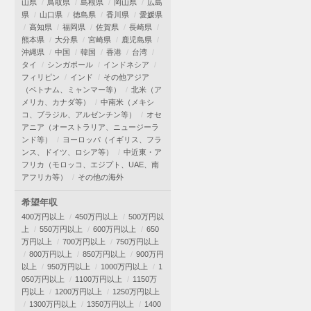
山県
鳥取県
島根県
岡山県
広島
県
山口県
徳島県
香川県
愛媛県
高知県
福岡県
佐賀県
長崎県
熊本県
大分県
宮崎県
鹿児島県
沖縄県
中国
韓国
香港
台湾
タイ
シンガポール
インドネシア
フィリピン
インド
その他アジア
（ベトナム、ミャンマー等）
北米（ア
メリカ、カナダ等）
中南米（メキシ
コ、ブラジル、アルゼンチン等）
オセ
アニア（オーストラリア、ニュージーラ
ンド等）
ヨーロッパ（イギリス、フラ
ンス、ドイツ、ロシア等）
中近東・ア
フリカ（モロッコ、エジプト、UAE、南
アフリカ等）
その他の海外
希望年収
400万円以上
450万円以上
500万円以
上
550万円以上
600万円以上
650
万円以上
700万円以上
750万円以上
800万円以上
850万円以上
900万円
以上
950万円以上
1000万円以上
1
050万円以上
1100万円以上
1150万
円以上
1200万円以上
1250万円以上
1300万円以上
1350万円以上
1400