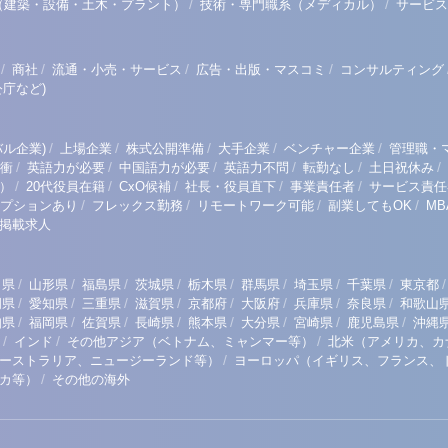
/
/
（建築・設備・土木・プラント）
技術・専門職系（メディカル）
サービス
/
/
/
/
商社
流通・小売・サービス
広告・出版・マスコミ
コンサルティング
庁など)
/
/
/
/
/
ル企業)
上場企業
株式公開準備
大手企業
ベンチャー企業
管理職・
/
/
/
/
/
/
衝
英語力が必要
中国語力が必要
英語力不問
転勤なし
土日祝休み
/
/
/
/
/
）
20代役員在籍
CxO候補
社長・役員直下
事業責任者
サービス責任
/
/
/
/
プションあり
フレックス勤務
リモートワーク可能
副業してもOK
M
掲載求人
/
/
/
/
/
/
/
/
/
田県
山形県
福島県
茨城県
栃木県
群馬県
埼玉県
千葉県
東京都
/
/
/
/
/
/
/
/
岡県
愛知県
三重県
滋賀県
京都府
大阪府
兵庫県
奈良県
和歌山
/
/
/
/
/
/
/
/
知県
福岡県
佐賀県
長崎県
熊本県
大分県
宮崎県
鹿児島県
沖縄
/
/
/
インド
その他アジア（ベトナム、ミャンマー等）
北米（アメリカ、カ
/
ーストラリア、ニュージーランド等）
ヨーロッパ（イギリス、フランス、
/
リカ等）
その他の海外