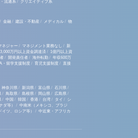
/
・流通系
クリエイティブ系
/
/
/
/
金融
建設・不動産
メディカル
物
/
/
マネジャー
マネジメント業務なし
新
/
3,000万円以上資金調達済
1億円以上資
/
/
/
者
開発責任者
海外転勤
年収600万
/
/
BA・留学支援制度
育児支援制度
直接
/
/
/
/
神奈川県
新潟県
富山県
石川県
/
/
/
/
/
県
鳥取県
島根県
岡山県
広島県
/
/
/
/
/
/
県
中国
韓国
香港
台湾
タイ
シ
/
ナダ等）
中南米（メキシコ、ブラジ
/
ドイツ、ロシア等）
中近東・アフリカ