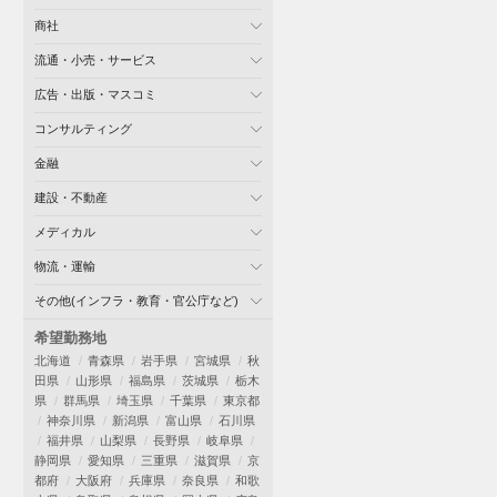
商社
流通・小売・サービス
広告・出版・マスコミ
コンサルティング
金融
建設・不動産
メディカル
物流・運輸
その他(インフラ・教育・官公庁など)
希望勤務地
北海道
青森県
岩手県
宮城県
秋
田県
山形県
福島県
茨城県
栃木
県
群馬県
埼玉県
千葉県
東京都
神奈川県
新潟県
富山県
石川県
福井県
山梨県
長野県
岐阜県
静岡県
愛知県
三重県
滋賀県
京
都府
大阪府
兵庫県
奈良県
和歌