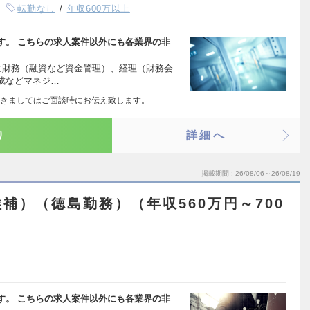
転勤なし
年収600万以上
す。 こちらの求人案件以外にも各業界の非
に財務（融資など資金管理）、経理（財務会
成などマネジ…
きましてはご面談時にお伝え致します。
り
詳細へ
掲載期間
26/08/06～26/08/19
補）（徳島勤務）（年収560万円～700
す。 こちらの求人案件以外にも各業界の非