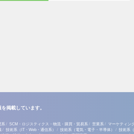
報を掲載しています。
/
/
/
門系
SCM・ロジスティクス・物流・購買・貿易系
営業系
マーケティン
/
/
/
職
技術系（IT・Web・通信系）
技術系（電気・電子・半導体）
技術系