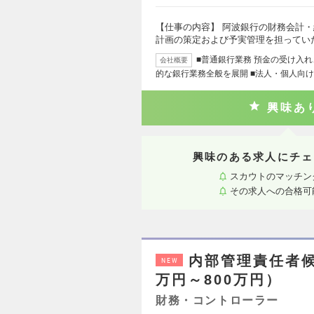
【仕事の内容】 阿波銀行の財務会計
計画の策定および予実管理を担ってい
■普通銀行業務 預金の受け入
会社概要
的な銀行業務全般を展開 ■法人・個人向
興味あ
興味のある求人にチェ
スカウトのマッチン
その求人への合格可
内部管理責任者候
NEW
万円～800万円）
財務・コントローラー