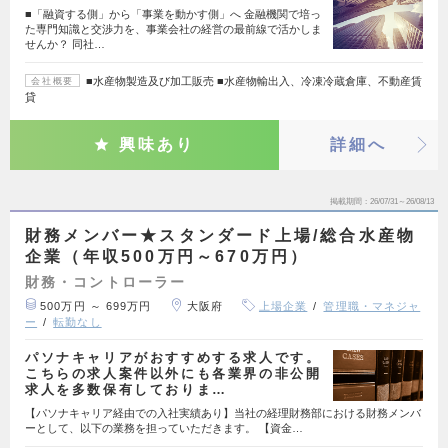
■「融資する側」から「事業を動かす側」へ 金融機関で培っ
た専門知識と交渉力を、事業会社の経営の最前線で活かしま
せんか？ 同社…
■水産物製造及び加工販売 ■水産物輸出入、冷凍冷蔵倉庫、不動産賃
会社概要
貸
興味あり
詳細へ
掲載期間
26/07/31～26/08/13
財務メンバー★スタンダード上場/総合水産物
企業（年収500万円～670万円）
財務・コントローラー
500万円 ～ 699万円
大阪府
上場企業
管理職・マネジャ
ー
転勤なし
パソナキャリアがおすすめする求人です。
こちらの求人案件以外にも各業界の非公開
求人を多数保有しておりま…
【パソナキャリア経由での入社実績あり】当社の経理財務部における財務メンバ
ーとして、以下の業務を担っていただきます。 【資金…