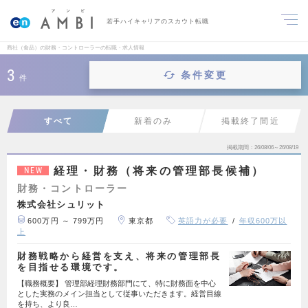
若手ハイキャリアのスカウト転職
商社（食品）の財務・コントローラーの転職・求人情報
3
条件変更
件
すべて
新着のみ
掲載終了間近
掲載期間
26/08/06～26/08/19
経理・財務（将来の管理部長候補）
NEW
財務・コントローラー
株式会社シュリット
600万円 ～ 799万円
東京都
英語力が必要
年収600万以
上
財務戦略から経営を支え、将来の管理部長
を目指せる環境です。
【職務概要】 管理部経理財務部門にて、特に財務面を中心
とした実務のメイン担当として従事いただきます。経営目線
を持ち、より良…