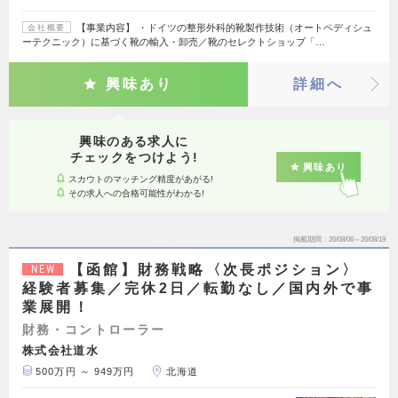
【事業内容】 ・ドイツの整形外科的靴製作技術（オートペディシュ
会社概要
ーテクニック）に基づく靴の輸入・卸売／靴のセレクトショップ「…
興味あり
詳細へ
興味のある求人に
チェックをつけよう!
興味あり
スカウトのマッチング精度があがる!
その求人への合格可能性がわかる!
掲載期間
26/08/06～26/08/19
【函館】財務戦略〈次長ポジション〉
NEW
経験者募集／完休2日／転勤なし／国内外で事
業展開！
財務・コントローラー
株式会社道水
500万円 ～ 949万円
北海道