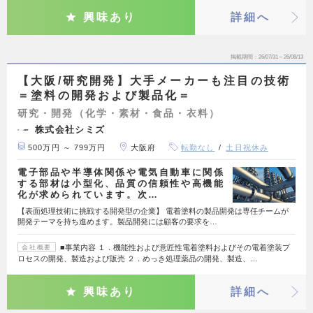
興味あり
詳細へ
掲載期間
26/07/31～26/08/13
【大阪/研究開発】大手メーカーも注目の技術
＝塗料の開発および製品化＝
研究・開発（化学・素材・食品・衣料）
株式会社シミズ
500万円 ～ 799万円
大阪府
転勤なし
土日祝休み
電子部品や半導体関係や電気自動車に関係
する部材は小型化、品質の信頼性や高機能
化が求められています。次…
【表面処理技術に挑戦する開発型の企業】 電着塗料の製品開発は専任チームが
開発テーマを持ち進めます。製品開発には顧客の要求を…
■事業内容 １．機能性および意匠性電着塗料およびその電着塗装プ
会社概要
ロセスの開発、製造および販売 ２．めっき処理薬品の開発、製造、…
興味あり
詳細へ