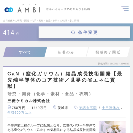
若手ハイキャリアのスカウト転職
土日祝休みの研究・開発（化学・素材・食品・衣料）の転職・求人情報
414
条件変更
件
すべて
新着のみ
掲載終了間近
掲載期間
26/07/31～26/08/20
GaN（窒化ガリウム）結晶成長技術開発【最
先端半導体のコア技術／世界の省エネに貢
献】
研究・開発（化学・素材・食品・衣料）
三菱ケミカル株式会社
750万円 ～ 1449万円
茨城県
英語力不問
土日祝休み
年収600万以上
半導体前工程グループに配属となり、次世代パワー半導体で
ある窒化ガリウム（GaN）の気相法による結晶成長技術開発