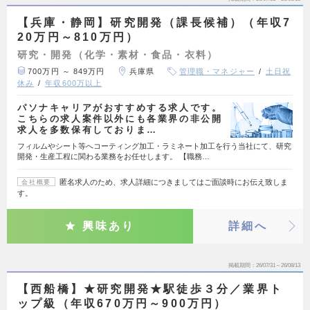
【兵庫・静岡】研究開発（課長候補）（年収7
20万円～810万円）
研究・開発（化学・素材・食品・衣料）
700万円 ～ 849万円
兵庫県
管理職・マネジャー
土日祝
休み
年収600万以上
パソナキャリアがおすすめする求人です。
こちらの求人案件以外にも各業界の非公開
求人を多数保有しておりま…
フィルムやシート等へコーティング加工・ラミネート加工を行う当社にて、研究
開発・生産工程に関わる業務をお任せします。 【職務…
匿名求人のため、求人詳細につきましてはご面談時にお伝え致しま
会社概要
す。
興味あり
詳細へ
掲載期間
26/07/31～26/08/13
【西船橋】★研究開発★駅徒歩３分／業界ト
ップ級（年収670万円～900万円）