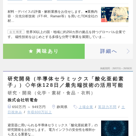
材料・デバイスの評価・解析業務をお任せします。 ■業務内
容 ・分光分析技術（FT-IR、Raman等）を用いたTDK全社の
材…
世界30以上の国・地域に約250カ所の拠点を持つグローバル企業で
会社概要
す。 磁性技術をはじめとする多様な分野で事業を展開していま…
興味あり
詳細へ
掲載期間
26/07/31～26/08/20
研究開発（半導体セラミックス「酸化亜鉛素
子」）◇年休128日／最先端技術の活用可能
研究・開発（化学・素材・食品・衣料）
株式会社明電舎
650万円 ～ 949万円
静岡県
上場企業
英語力不問
土
日祝休み
年収600万以上
避雷器に用いられる半導体セラミックス「酸化亜鉛素子」の
研究開発をお任せします。 電力インフラの安全性を根幹か
ら支える重要な…