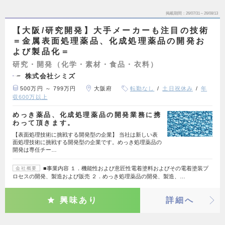
掲載期間
26/07/31～26/08/13
【大阪/研究開発】大手メーカーも注目の技術
＝金属表面処理薬品、化成処理薬品の開発お
よび製品化＝
研究・開発（化学・素材・食品・衣料）
株式会社シミズ
500万円 ～ 799万円
大阪府
転勤なし
土日祝休み
年
収600万以上
めっき薬品、化成処理薬品の開発業務に携
わって頂きます。
【表面処理技術に挑戦する開発型の企業】 当社は新しい表
面処理技術に挑戦する開発型の企業です。めっき処理薬品の
開発は専任チー…
■事業内容 １．機能性および意匠性電着塗料およびその電着塗装プ
会社概要
ロセスの開発、製造および販売 ２．めっき処理薬品の開発、製造、…
興味あり
詳細へ