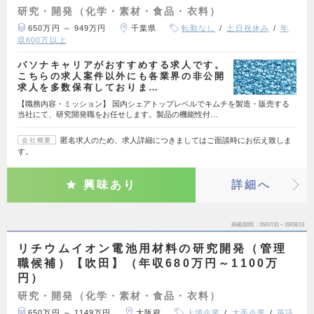
研究・開発（化学・素材・食品・衣料）
650万円 ～ 949万円
千葉県
転勤なし
土日祝休み
年
収600万以上
パソナキャリアがおすすめする求人です。
こちらの求人案件以外にも各業界の非公開
求人を多数保有しておりま…
【職務内容・ミッション】 国内シェアトップレベルでキムチを製造・販売する
当社にて、研究開発職をお任せします。製品の機能性付…
匿名求人のため、求人詳細につきましてはご面談時にお伝え致しま
会社概要
す。
興味あり
詳細へ
掲載期間
26/07/31～26/08/13
リチウムイオン電池用材料の研究開発（管理
職候補）【吹田】（年収680万円～1100万
円）
研究・開発（化学・素材・食品・衣料）
650万円 ～ 1149万円
大阪府
上場企業
大手企業
英語