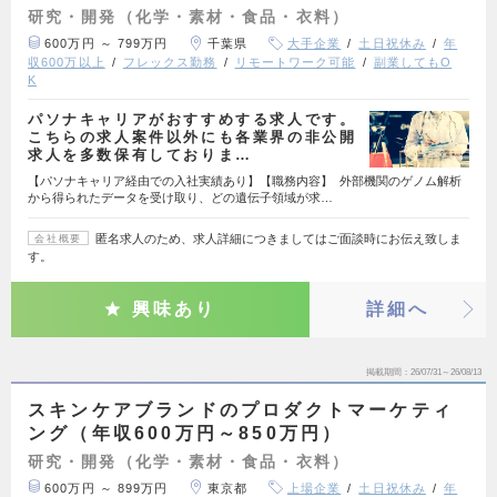
研究・開発（化学・素材・食品・衣料）
600万円 ～ 799万円
千葉県
大手企業
土日祝休み
年
収600万以上
フレックス勤務
リモートワーク可能
副業してもO
K
パソナキャリアがおすすめする求人です。
こちらの求人案件以外にも各業界の非公開
求人を多数保有しておりま…
【パソナキャリア経由での入社実績あり】【職務内容】 外部機関のゲノム解析
から得られたデータを受け取り、どの遺伝子領域が求…
匿名求人のため、求人詳細につきましてはご面談時にお伝え致しま
会社概要
す。
興味あり
詳細へ
掲載期間
26/07/31～26/08/13
スキンケアブランドのプロダクトマーケティ
ング（年収600万円～850万円）
研究・開発（化学・素材・食品・衣料）
600万円 ～ 899万円
東京都
上場企業
土日祝休み
年