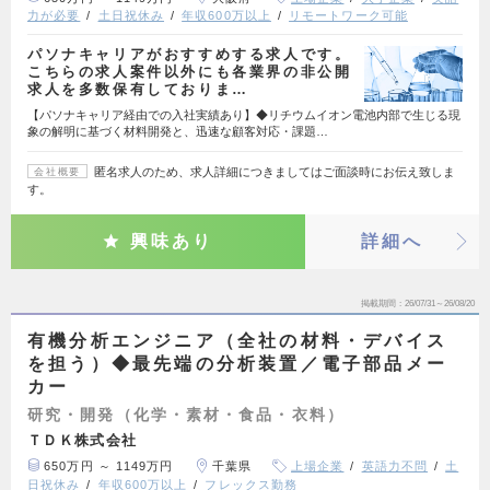
力が必要
土日祝休み
年収600万以上
リモートワーク可能
パソナキャリアがおすすめする求人です。
こちらの求人案件以外にも各業界の非公開
求人を多数保有しておりま…
【パソナキャリア経由での入社実績あり】◆リチウムイオン電池内部で生じる現
象の解明に基づく材料開発と、迅速な顧客対応・課題…
匿名求人のため、求人詳細につきましてはご面談時にお伝え致しま
会社概要
す。
興味あり
詳細へ
掲載期間
26/07/31～26/08/20
有機分析エンジニア（全社の材料・デバイス
を担う）◆最先端の分析装置／電子部品メー
カー
研究・開発（化学・素材・食品・衣料）
ＴＤＫ株式会社
650万円 ～ 1149万円
千葉県
上場企業
英語力不問
土
日祝休み
年収600万以上
フレックス勤務