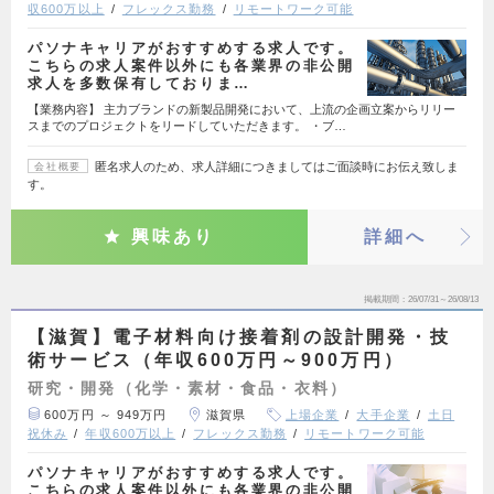
収600万以上
フレックス勤務
リモートワーク可能
パソナキャリアがおすすめする求人です。
こちらの求人案件以外にも各業界の非公開
求人を多数保有しておりま…
【業務内容】 主力ブランドの新製品開発において、上流の企画立案からリリー
スまでのプロジェクトをリードしていただきます。 ・ブ…
匿名求人のため、求人詳細につきましてはご面談時にお伝え致しま
会社概要
す。
興味あり
詳細へ
掲載期間
26/07/31～26/08/13
【滋賀】電子材料向け接着剤の設計開発・技
術サービス（年収600万円～900万円）
研究・開発（化学・素材・食品・衣料）
600万円 ～ 949万円
滋賀県
上場企業
大手企業
土日
祝休み
年収600万以上
フレックス勤務
リモートワーク可能
パソナキャリアがおすすめする求人です。
こちらの求人案件以外にも各業界の非公開