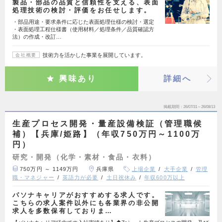
製品・部品の品質と信頼性を支える、表面
処理技術の検討・評価をお任せします。
・部品用途・要求条件に応じた表面処理仕様の検討・選定
・表面処理工程仕様書（使用材料／処理条件／品質確認方
法）の作成・改訂…
技術力を活かした事業を展開しています。
会社概要
興味あり
詳細へ
掲載期間
26/07/31～26/08/13
生産プロセス開発・量産設備検証（管理職候
補）【兵庫/姫路】（年収750万円～1100万
円）
研究・開発（化学・素材・食品・衣料）
750万円 ～ 1149万円
兵庫県
上場企業
大手企業
管理
職・マネジャー
英語力が必要
土日祝休み
年収600万以上
パソナキャリアがおすすめする求人です。
こちらの求人案件以外にも各業界の非公開
求人を多数保有しておりま…