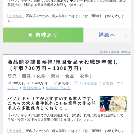
【パソナキャリア経由での入社実績あり】◆Zrシート生産プロセスの開発、及び
革新技術に対応する量産設備導入検証をご担当いた…
匿名求人のため、求人詳細につきましてはご面談時にお伝え致しま
会社概要
す。
興味あり
詳細へ
掲載期間
26/07/31～26/08/13
商品開発課長候補/韓国食品★役職定年無し
（年収700万円～1000万円）
研究・開発（化学・素材・食品・衣料）
700万円 ～ 1049万円
東京都
外資系企業
管理職・マネ
ジャー
土日祝休み
年収600万以上
パソナキャリアがおすすめする求人です。
こちらの求人案件以外にも各業界の非公開
求人を多数保有しておりま…
【パソナキャリア経由での入社実績あり】【概要】 同社は総合食品企業として
常温・冷蔵・冷凍の３温度帯で商品を展開しております…
匿名求人のため、求人詳細につきましてはご面談時にお伝え致しま
会社概要