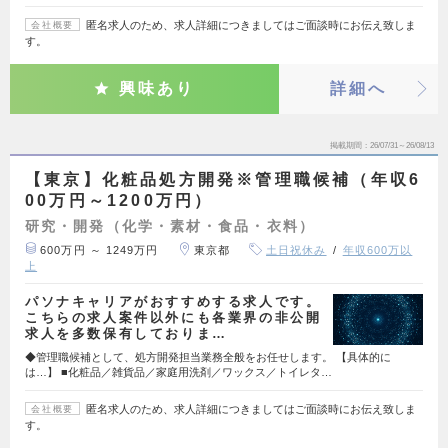
匿名求人のため、求人詳細につきましてはご面談時にお伝え致しま
会社概要
す。
興味あり
詳細へ
掲載期間
26/07/31～26/08/13
【東京】化粧品処方開発※管理職候補（年収6
00万円～1200万円）
研究・開発（化学・素材・食品・衣料）
600万円 ～ 1249万円
東京都
土日祝休み
年収600万以
上
パソナキャリアがおすすめする求人です。
こちらの求人案件以外にも各業界の非公開
求人を多数保有しておりま…
◆管理職候補として、処方開発担当業務全般をお任せします。 【具体的に
は…】 ■化粧品／雑貨品／家庭用洗剤／ワックス／トイレタ…
匿名求人のため、求人詳細につきましてはご面談時にお伝え致しま
会社概要
す。