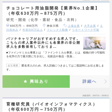
チョコレート用油脂開発【業界No.1企業】
（年収630万円～875万円）
研究・開発（化学・素材・食品・衣料）
600万円 ～ 899万円
神奈川県
上場企業
大手企業
土
日祝休み
年収600万以上
フレックス勤務
リモートワーク可能
パソナキャリアがおすすめする求人です。
こちらの求人案件以外にも各業界の非公開
求人を多数保有しておりま…
■ファインケミカル事業とは 「ファインケミカル事業」とは、植物の持つ可能性
を化学の力で最大限に引き出し、化粧品や食品・医薬…
匿名求人のため、求人詳細につきましてはご面談時にお伝え致しま
会社概要
す。
興味あり
詳細へ
掲載期間
26/07/31～26/08/13
育種研究員（バイオインフォマティクス）
（年収600万円～750万円）