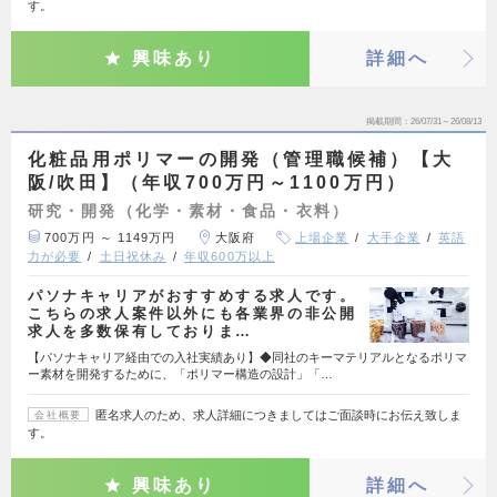
す。
興味あり
詳細へ
掲載期間
26/07/31～26/08/13
化粧品用ポリマーの開発（管理職候補）【大
阪/吹田】（年収700万円～1100万円）
研究・開発（化学・素材・食品・衣料）
700万円 ～ 1149万円
大阪府
上場企業
大手企業
英語
力が必要
土日祝休み
年収600万以上
パソナキャリアがおすすめする求人です。
こちらの求人案件以外にも各業界の非公開
求人を多数保有しておりま…
【パソナキャリア経由での入社実績あり】◆同社のキーマテリアルとなるポリマ
ー素材を開発するために、「ポリマー構造の設計」「…
匿名求人のため、求人詳細につきましてはご面談時にお伝え致しま
会社概要
す。
興味あり
詳細へ