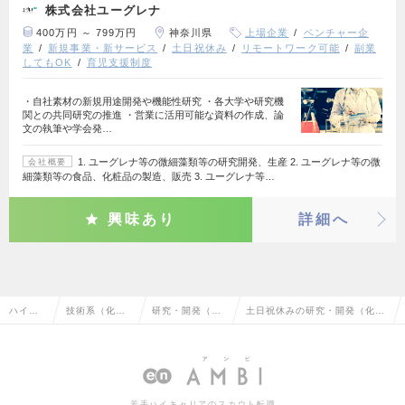
株式会社ユーグレナ
400万円 ～ 799万円
神奈川県
上場企業
ベンチャー企
業
新規事業・新サービス
土日祝休み
リモートワーク可能
副業
してもOK
育児支援制度
・自社素材の新規用途開発や機能性研究 ・各大学や研究機
関との共同研究の推進 ・営業に活用可能な資料の作成、論
文の執筆や学会発…
1. ユーグレナ等の微細藻類等の研究開発、生産 2. ユーグレナ等の微
会社概要
細藻類等の食品、化粧品の製造、販売 3. ユーグレナ等…
興味あり
詳細へ
ハイク
技術系（化
研究・開発（化
土日祝休みの研究・開発（化
ラス求
学・素材・食
学・素材・食
学・素材・食品・衣料）の転
人TOP
品・衣料）
品・衣料）
職・求人情報一覧
若手ハイキャリアのスカウト転職