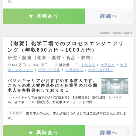
す。
興味あり
詳細へ
掲載期間
26/07/31～26/08/13
【滋賀】化学工場でのプロセスエンジニアリ
ング（年収650万円～1000万円）
研究・開発（化学・素材・食品・衣料）
650万円 ～ 1049万円
滋賀県
上場企業
大手企業
管理
職・マネジャー
英語力が必要
土日祝休み
年収600万以上
パソナキャリアがおすすめする求人です。
こちらの求人案件以外にも各業界の非公開
求人を多数保有しておりま…
【パソナキャリア経由での入社実績あり】【採用背景】 溶剤回収・リサイク
ル、省エネ、GHG環境対応、新規ポリマープラントの開…
匿名求人のため、求人詳細につきましてはご面談時にお伝え致しま
会社概要
す。
興味あり
詳細へ