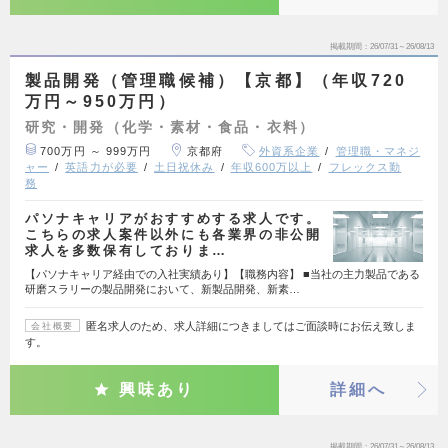
掲載期間
26/07/31～26/08/13
製品開発（管理職候補）【京都】（年収720
万円～950万円）
研究・開発（化学・素材・食品・衣料）
700万円 ～ 999万円
京都府
外資系企業
管理職・マネジ
ャー
英語力が必要
土日祝休み
年収600万以上
フレックス勤
務
パソナキャリアがおすすめする求人です。
こちらの求人案件以外にも各業界の非公開
求人を多数保有しておりま…
【パソナキャリア経由での入社実績あり】【職務内容】 ■当社の主力製品である
研磨スラリーの製品開発において、新製品開発、新素…
匿名求人のため、求人詳細につきましてはご面談時にお伝え致しま
会社概要
す。
興味あり
詳細へ
掲載期間
26/07/31～26/08/13