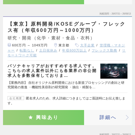
掲載期間
26/07/31～26/08/13
【東京】原料開発/KOSEグループ・フレック
ス有（年収600万円～1000万円）
研究・開発（化学・素材・食品・衣料）
600万円 ～ 1049万円
東京都
大手企業
管理職・マネジ
ャー
転勤なし
土日祝休み
年収600万以上
フレックス勤務
リ
モートワーク可能
パソナキャリアがおすすめする求人です。
こちらの求人案件以外にも各業界の非公開
求人を多数保有しておりま…
【業務内容】 自社オリジナル原料開発における新規プロセッシングの創出と研
究開発の推進 ・機能性美容剤の研究開発 ・抽出・精製を…
匿名求人のため、求人詳細につきましてはご面談時にお伝え致しま
会社概要
す。
興味あり
詳細へ
掲載期間
26/07/31～26/08/13