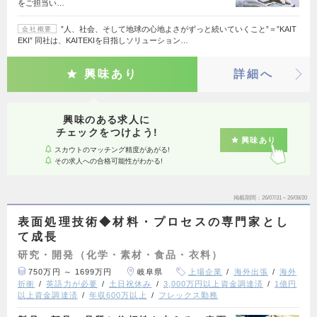
をご担当い…
”人、社会、そして地球の心地よさがずっと続いていくこと”＝”KAIT
会社概要
EKI” 同社は、KAITEKIを目指しソリューション…
興味あり
詳細へ
興味のある求人に
チェックをつけよう!
興味あり
スカウトのマッチング精度があがる!
その求人への合格可能性がわかる!
掲載期間
26/07/31～26/08/20
表面処理技術◆材料・プロセスの専門家とし
て成長
研究・開発（化学・素材・食品・衣料）
750万円 ～ 1699万円
岐阜県
上場企業
海外出張
海外
折衝
英語力が必要
土日祝休み
3,000万円以上資金調達済
1億円
以上資金調達済
年収600万以上
フレックス勤務