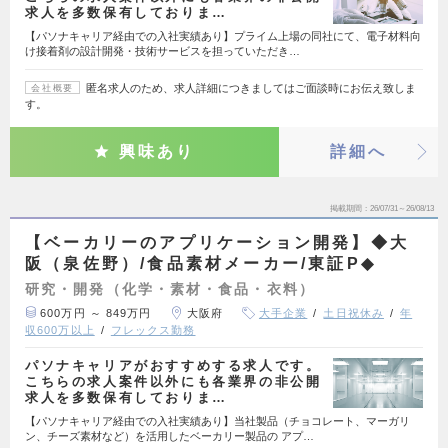
求人を多数保有しておりま…
【パソナキャリア経由での入社実績あり】プライム上場の同社にて、電子材料向
け接着剤の設計開発・技術サービスを担っていただき…
匿名求人のため、求人詳細につきましてはご面談時にお伝え致しま
会社概要
す。
興味あり
詳細へ
掲載期間
26/07/31～26/08/13
【ベーカリーのアプリケーション開発】◆大
阪（泉佐野）/食品素材メーカー/東証P◆
研究・開発（化学・素材・食品・衣料）
600万円 ～ 849万円
大阪府
大手企業
土日祝休み
年
収600万以上
フレックス勤務
パソナキャリアがおすすめする求人です。
こちらの求人案件以外にも各業界の非公開
求人を多数保有しておりま…
【パソナキャリア経由での入社実績あり】当社製品（チョコレート、マーガリ
ン、チーズ素材など）を活用したベーカリー製品の アプ…