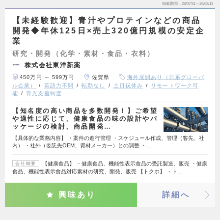
掲載期間
26/07/31～26/08/13
【未経験歓迎】青汁やプロテインなどの商品
開発◆年休125日×売上320億円規模の安定企
業
研究・開発（化学・素材・食品・衣料）
株式会社東洋新薬
450万円 ～ 599万円
佐賀県
海外展開あり（日系グローバ
ル企業）
英語力不問
転勤なし
土日祝休み
リモートワーク可
能
育児支援制度
【知名度の高い商品を多数開発！】ご希望
や適性に応じて、健康食品の味の設計やパ
ッケージの検討、商品開発…
【具体的な業務内容】 ・案件の進行管理 ・スケジュール作成、管理（客先、社
内） ・社外（委託先OEM、資材メーカー）との調整 ・…
【健康食品】 ・健康食品、機能性表示食品の受託製造、販売 ・健康
会社概要
食品、機能性表示食品対応素材の研究、開発、販売 【トクホ】 ・ト…
興味あり
詳細へ