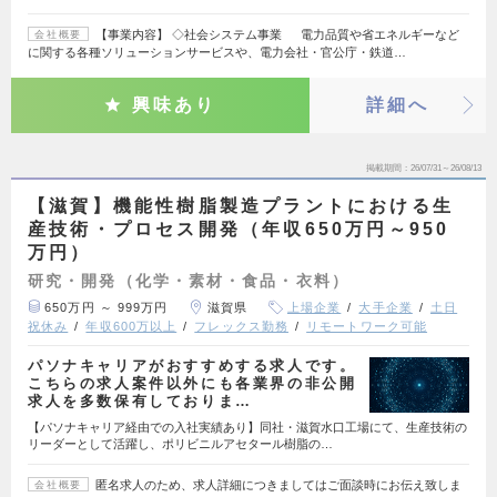
【事業内容】 ◇社会システム事業 電力品質や省エネルギーなど
会社概要
に関する各種ソリューションサービスや、電力会社・官公庁・鉄道…
興味あり
詳細へ
掲載期間
26/07/31～26/08/13
【滋賀】機能性樹脂製造プラントにおける生
産技術・プロセス開発（年収650万円～950
万円）
研究・開発（化学・素材・食品・衣料）
650万円 ～ 999万円
滋賀県
上場企業
大手企業
土日
祝休み
年収600万以上
フレックス勤務
リモートワーク可能
パソナキャリアがおすすめする求人です。
こちらの求人案件以外にも各業界の非公開
求人を多数保有しておりま…
【パソナキャリア経由での入社実績あり】同社・滋賀水口工場にて、生産技術の
リーダーとして活躍し、ポリビニルアセタール樹脂の…
匿名求人のため、求人詳細につきましてはご面談時にお伝え致しま
会社概要